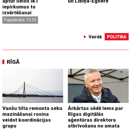
aptur lielos IKT
un Lībiņa-Egnere
iepirkumus to
izvērtēšanai
Papildināts 13:35
Vairāk
POLITIKA
RĪGĀ
Vanšu tilta remonta seku
Ārkārtas sēdē lems par
mazināšanai rosina
Rīgas digitālās
veidot koordinācijas
aģentūras direktora
grupu
atbrīvošanu no amata