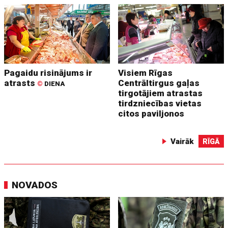
Pagaidu risinājums ir
Visiem Rīgas
atrasts
Centrāltirgus gaļas
©
DIENA
tirgotājiem atrastas
tirdzniecības vietas
citos paviljonos
Vairāk
RĪGĀ
NOVADOS