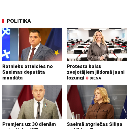
POLITIKA
Ratnieks atteicies no
Protesta balsu
Saeimas deputāta
zvejotājiem jādomā jauni
mandāta
lozungi
©
DIENA
Premjers uz 30 dienām
Saeimā atgriežas Siliņa