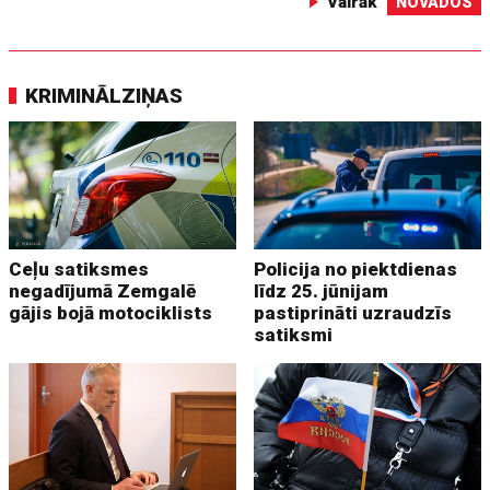
Vairāk
NOVADOS
KRIMINĀLZIŅAS
Ceļu satiksmes
Policija no piektdienas
negadījumā Zemgalē
līdz 25. jūnijam
gājis bojā motociklists
pastiprināti uzraudzīs
satiksmi