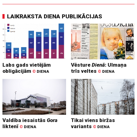
LAIKRAKSTA DIENA PUBLIKĀCIJAS
Labs gads vietējām
Vēsture
Dienā
: Ulmaņa
obligācijām
trīs veltes
©
DIENA
©
DIENA
Valdība iesaistās
Gora
Tikai viens biržas
liktenī
variants
©
DIENA
©
DIENA