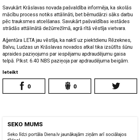
Savukārt Krāslavas novada pašvaldība informēja, ka skolās
mācību process notiks attālināti, bet bērnudārzi sāks darbu
pēc trauksmes atcelšanas. Savukārt pašvaldības iestādes
strādās attālinātā dežūrrežīmā, agrā rītā vēstīja vietvara.
Aģentūra LETA jau vēstīja, ka naktī uz piektdienu Rēzeknes,
Balvu, Ludzas un Krāslavas novados atkal tika izsūtīts šūnu
apraides paziņojums par iespējamu apdraudējumu gaisa
telpā. Plkst. 6.40 NBS paziņoja par apdraudējuma beigām.
Ieteikt
0
0
SEKO MUMS
Seko līdzi portāla Diena.lv jaunākajām ziņām arī sociālajos