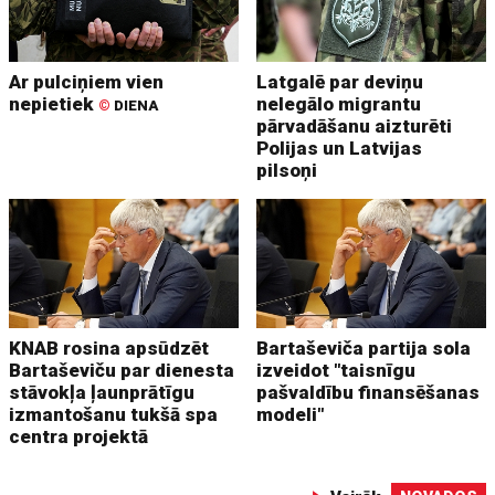
Ar pulciņiem vien
Latgalē par deviņu
nepietiek
nelegālo migrantu
©
DIENA
pārvadāšanu aizturēti
Polijas un Latvijas
pilsoņi
KNAB rosina apsūdzēt
Bartaševiča partija sola
Bartaševiču par dienesta
izveidot "taisnīgu
stāvokļa ļaunprātīgu
pašvaldību finansēšanas
izmantošanu tukšā spa
modeli"
centra projektā