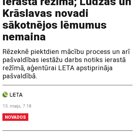
ierastā režīmā; Ludzas un
Krāslavas novadi
sākotnējos lēmumus
nemaina
Rēzeknē piektdien mācību process un arī
pašvaldības iestāžu darbs notiks ierastā
režīmā, aģentūrai LETA apstiprināja
pašvaldībā.
15. maijs, 7:18
NOVADOS