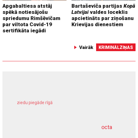
Apgabaltiesa atstāj
Bartaševiča partijas
Kopā
spēkā notiesājošu
Latvijai
valdes loceklis
spriedumu Rimšēvičam
apcietināts par ziņošanu
par viltota Covid-19
Krievijas dienestiem
sertifikāta iegādi
Vairāk
KRIMINĀLZIŅAS
ziedu piegāde rīgā
meliorācijas darbi
octa
dziļurbums