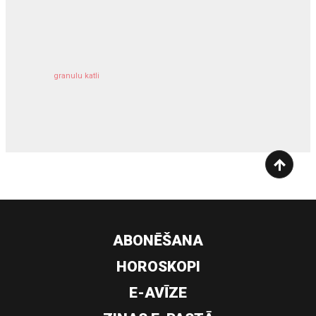
kravu apdrošināšana
granulu katli
siltumsūknis
ABONĒŠANA
HOROSKOPI
E-AVĪZE