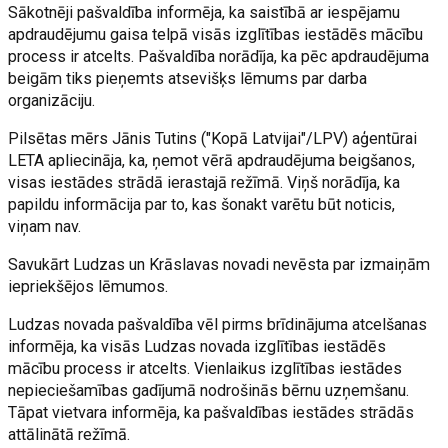
Sākotnēji pašvaldība informēja, ka saistībā ar iespējamu
apdraudējumu gaisa telpā visās izglītības iestādēs mācību
process ir atcelts. Pašvaldība norādīja, ka pēc apdraudējuma
beigām tiks pieņemts atsevišķs lēmums par darba
organizāciju.
Pilsētas mērs Jānis Tutins ("Kopā Latvijai"/LPV) aģentūrai
LETA apliecināja, ka, ņemot vērā apdraudējuma beigšanos,
visas iestādes strādā ierastajā režīmā. Viņš norādīja, ka
papildu informācija par to, kas šonakt varētu būt noticis,
viņam nav.
Savukārt Ludzas un Krāslavas novadi nevēsta par izmaiņām
iepriekšējos lēmumos.
Ludzas novada pašvaldība vēl pirms brīdinājuma atcelšanas
informēja, ka visās Ludzas novada izglītības iestādēs
mācību process ir atcelts. Vienlaikus izglītības iestādes
nepieciešamības gadījumā nodrošinās bērnu uzņemšanu.
Tāpat vietvara informēja, ka pašvaldības iestādes strādās
attālinātā režīmā.