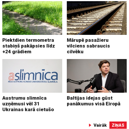
Piektdien termometra
Mārupē pasažieru
stabiņš pakāpsies līdz
vilciens sabraucis
+24 grādiem
cilvēku
Austrumu slimnīca
Baltijas idejas gūst
uzņēmusi vēl 31
panākumus visā Eiropā
Ukrainas karā cietušo
Vairāk
ZIŅAS