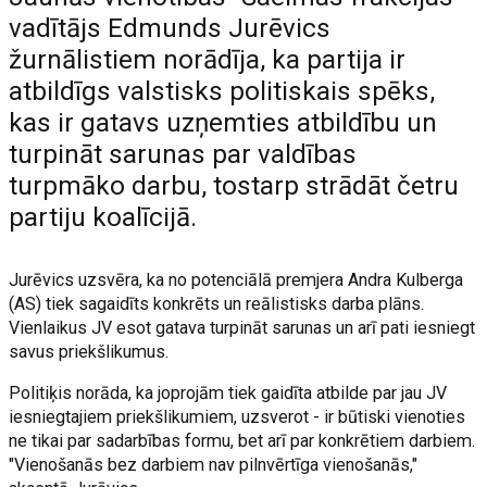
vadītājs Edmunds Jurēvics
žurnālistiem norādīja, ka partija ir
atbildīgs valstisks politiskais spēks,
kas ir gatavs uzņemties atbildību un
turpināt sarunas par valdības
turpmāko darbu, tostarp strādāt četru
partiju koalīcijā.
Jurēvics uzsvēra, ka no potenciālā premjera Andra Kulberga
(AS) tiek sagaidīts konkrēts un reālistisks darba plāns.
Vienlaikus JV esot gatava turpināt sarunas un arī pati iesniegt
savus priekšlikumus.
Politiķis norāda, ka joprojām tiek gaidīta atbilde par jau JV
iesniegtajiem priekšlikumiem, uzsverot - ir būtiski vienoties
ne tikai par sadarbības formu, bet arī par konkrētiem darbiem.
"Vienošanās bez darbiem nav pilnvērtīga vienošanās,"