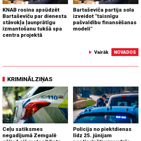
KNAB rosina apsūdzēt
Bartaševiča partija sola
Bartaševiču par dienesta
izveidot "taisnīgu
stāvokļa ļaunprātīgu
pašvaldību finansēšanas
izmantošanu tukšā spa
modeli"
centra projektā
Vairāk
NOVADOS
KRIMINĀLZIŅAS
Ceļu satiksmes
Policija no piektdienas
negadījumā Zemgalē
līdz 25. jūnijam