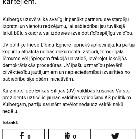
karteļiem.
Kulbergs uzsvēra, ka svarīgi ir panākt partneru savstarpēju
izpratni un vienotu redzējumu, lai sabiedrībai jau tuvākajā
laikā būtu skaidrs, vai izdosies izveidot rīcībspējīgu valdību.
JV politiķe Inese Lībiņa-Egnere iepriekš apliecināja, ka partija
kopumā atbalsta rīcības dokumenta izstrādi, tomēr gala
lēmums vēl jāpieņem frakcijā un valdē, ievērojot iekšējās
demokrātiskās procedūras. JV īpašu uzmanību pievērš
cilvēktiesību jautājumiem un nepieciešamībai izvairīties no
sabiedrību šķeļošām iniciatīvām.
Kā ziņots, pēc Evikas Siliņas (JV) valdības krišanas Valsts
prezidents uzticējis jaunas valdības veidošanu AS politiķim
Kulbergam, partiju sarunām atvēlot nedaudz vairāk nekā
nedēļu.
Ieteikt
0
0