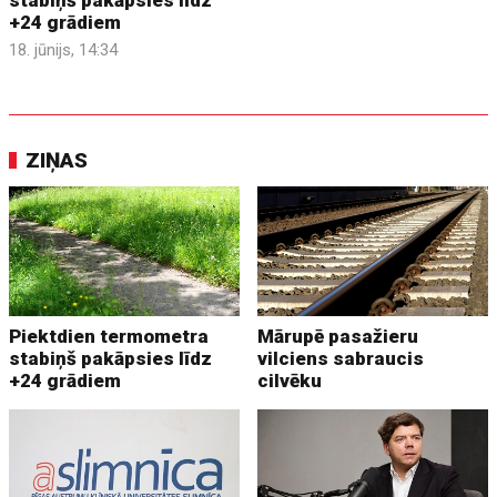
+24 grādiem
18. jūnijs, 14:34
ZIŅAS
Piektdien termometra
Mārupē pasažieru
stabiņš pakāpsies līdz
vilciens sabraucis
+24 grādiem
cilvēku