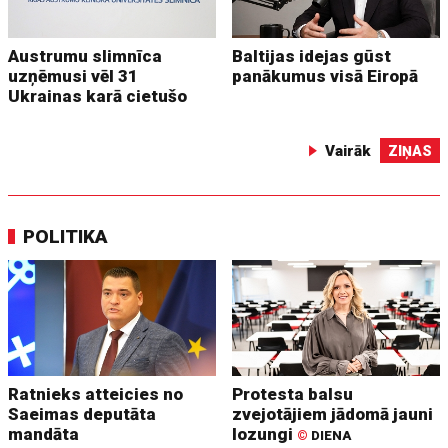
Austrumu slimnīca
Baltijas idejas gūst
uzņēmusi vēl 31
panākumus visā Eiropā
Ukrainas karā cietušo
Vairāk
ZIŅAS
POLITIKA
Ratnieks atteicies no
Protesta balsu
Saeimas deputāta
zvejotājiem jādomā jauni
mandāta
lozungi
©
DIENA