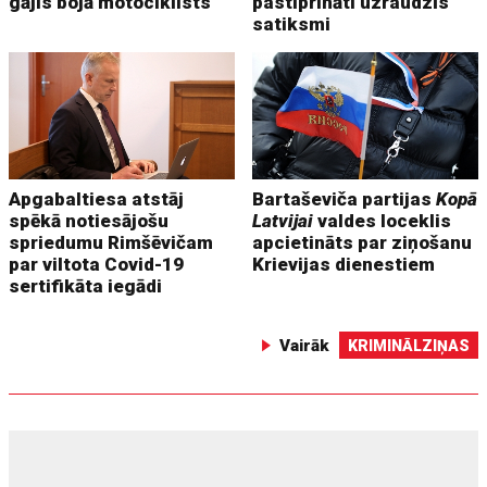
gājis bojā motociklists
pastiprināti uzraudzīs
satiksmi
Apgabaltiesa atstāj
Bartaševiča partijas
Kopā
spēkā notiesājošu
Latvijai
valdes loceklis
spriedumu Rimšēvičam
apcietināts par ziņošanu
par viltota Covid-19
Krievijas dienestiem
sertifikāta iegādi
Vairāk
KRIMINĀLZIŅAS