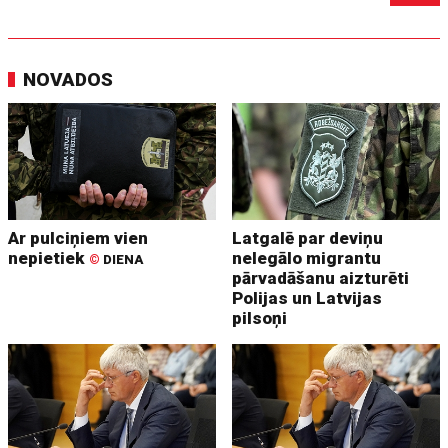
NOVADOS
Ar pulciņiem vien
Latgalē par deviņu
nepietiek
nelegālo migrantu
©
DIENA
pārvadāšanu aizturēti
Polijas un Latvijas
pilsoņi