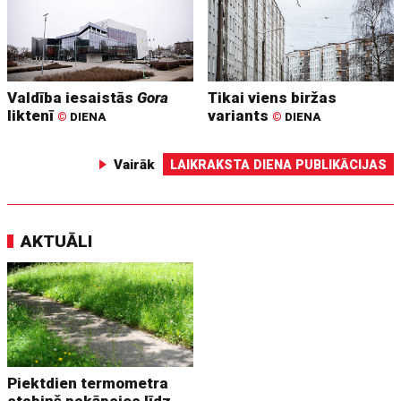
Valdība iesaistās
Gora
Tikai viens biržas
liktenī
variants
©
DIENA
©
DIENA
Vairāk
LAIKRAKSTA DIENA PUBLIKĀCIJAS
AKTUĀLI
Piektdien termometra
stabiņš pakāpsies līdz