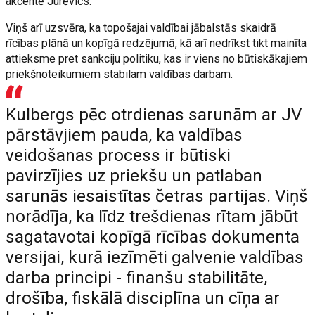
akcentē Jurēvics.
Viņš arī uzsvēra, ka topošajai valdībai jābalstās skaidrā
rīcības plānā un kopīgā redzējumā, kā arī nedrīkst tikt mainīta
attieksme pret sankciju politiku, kas ir viens no būtiskākajiem
priekšnoteikumiem stabilam valdības darbam.
Kulbergs pēc otrdienas sarunām ar JV
pārstāvjiem pauda, ka valdības
veidošanas process ir būtiski
pavirzījies uz priekšu un patlaban
sarunās iesaistītas četras partijas. Viņš
norādīja, ka līdz trešdienas rītam jābūt
sagatavotai kopīgā rīcības dokumenta
versijai, kurā iezīmēti galvenie valdības
darba principi - finanšu stabilitāte,
drošība, fiskālā disciplīna un cīņa ar