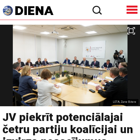
LETA, Zane Bitere
JV piekrīt potenciālajai
četru partiju koalīcijai un