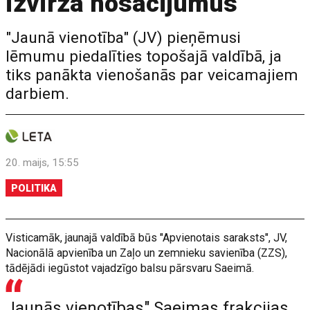
izvirza nosacījumus
"Jaunā vienotība" (JV) pieņēmusi
lēmumu piedalīties topošajā valdībā, ja
tiks panākta vienošanās par veicamajiem
darbiem.
20. maijs, 15:55
POLITIKA
Visticamāk, jaunajā valdībā būs "Apvienotais saraksts", JV,
Nacionālā apvienība un Zaļo un zemnieku savienība (ZZS),
tādējādi iegūstot vajadzīgo balsu pārsvaru Saeimā.
Jaunās vienotības" Saeimas frakcijas