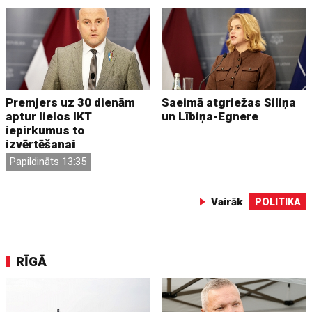
Premjers uz 30 dienām
Saeimā atgriežas Siliņa
aptur lielos IKT
un Lībiņa-Egnere
iepirkumus to
izvērtēšanai
Papildināts 13:35
Vairāk
POLITIKA
RĪGĀ