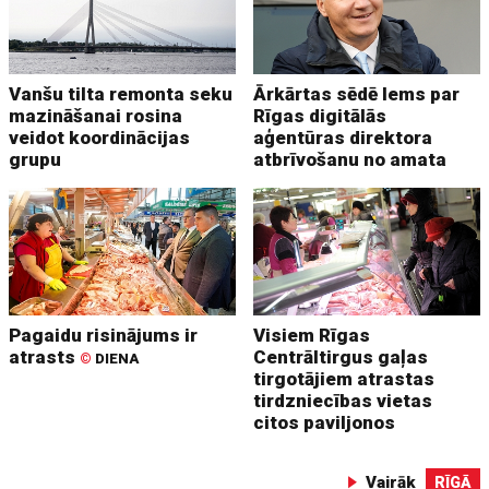
Vanšu tilta remonta seku
Ārkārtas sēdē lems par
mazināšanai rosina
Rīgas digitālās
veidot koordinācijas
aģentūras direktora
grupu
atbrīvošanu no amata
Pagaidu risinājums ir
Visiem Rīgas
atrasts
Centrāltirgus gaļas
©
DIENA
tirgotājiem atrastas
tirdzniecības vietas
citos paviljonos
Vairāk
RĪGĀ