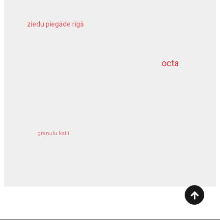
ziedu piegāde rīgā
meliorācijas darbi
octa
dziļurbums
kravu apdrošināšana
granulu katli
siltumsūknis