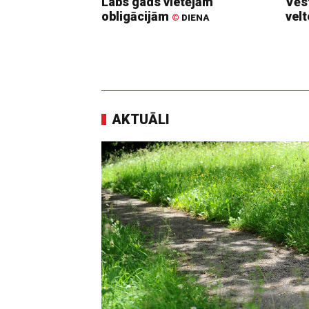
Labs gads vietējām
Vēs
obligācijām
vel
©
DIENA
AKTUĀLI