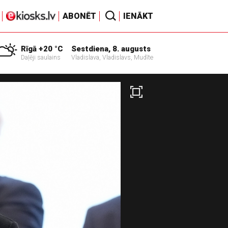
ABONĒT
IENĀKT
Rīgā +20 °C
Sestdiena, 8. augusts
Daļēji saulains
Vladislava, Vladislavs, Mudīte