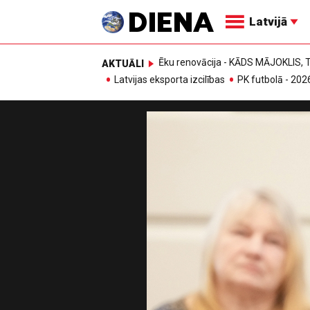
Latvijā
Ēku renovācija - KĀDS MĀJOKLIS
AKTUĀLI
Latvijas eksporta izcilības
PK futbolā - 202