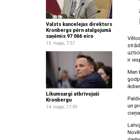
Valsts kancelejas direktors
Kronbergs pērn atalgojumā
saņēmis 97 066 eiro
Vēlos
15. maijs, 7:57
strād
uztic
ir ie
Man b
godpr
ikdie
Likumsargi atbrīvojuši
Paldi
Kronbergu
un pr
14. maijs, 17:59
cieņa
Latvi
Novēl
darbs