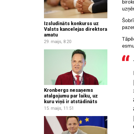
birok
uzņēm
Šobrī
Izsludināts konkurss uz
paze
Valsts kancelejas direktora
amatu
Tāpē
29. maijs, 8:20
esmu 
Kronbergs nesaņems
atalgojumu par laiku, uz
kuru viņš ir atstādināts
15. maijs, 11:51