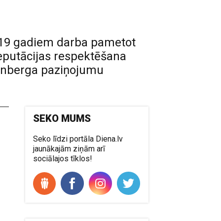
c 19 gadiem darba pametot
eputācijas respektēšana
ronberga paziņojumu
SEKO MUMS
Seko līdzi portāla Diena.lv
jaunākajām ziņām arī
sociālajos tīklos!