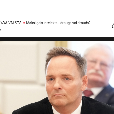
, TĀDA VALSTS
Mākslīgais intelekts - draugs vai drauds?
6