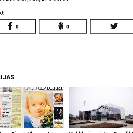
kt
0
0
CIJAS