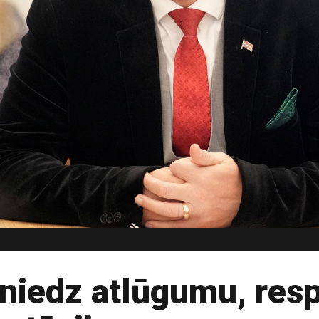
niedz atlūgumu, resp