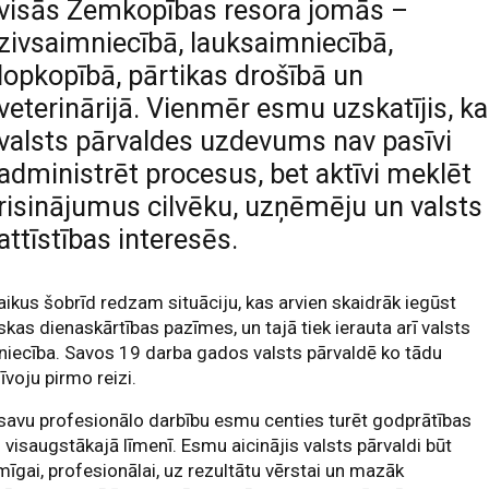
visās Zemkopības resora jomās –
zivsaimniecībā, lauksaimniecībā,
lopkopībā, pārtikas drošībā un
veterinārijā. Vienmēr esmu uzskatījis, ka
valsts pārvaldes uzdevums nav pasīvi
administrēt procesus, bet aktīvi meklēt
risinājumus cilvēku, uzņēmēju un valsts
attīstības interesēs.
aikus šobrīd redzam situāciju, kas arvien skaidrāk iegūst
iskas dienaskārtības pazīmes, un tajā tiek ierauta arī valsts
niecība. Savos 19 darba gados valsts pārvaldē ko tādu
īvoju pirmo reizi.
savu profesionālo darbību esmu centies turēt godprātības
u visaugstākajā līmenī. Esmu aicinājis valsts pārvaldi būt
īgai, profesionālai, uz rezultātu vērstai un mazāk