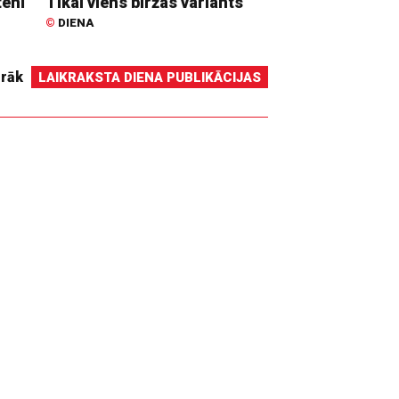
tenī
Tikai viens biržas variants
©
DIENA
irāk
LAIKRAKSTA DIENA PUBLIKĀCIJAS