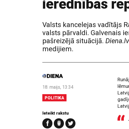
ierēdnības re
Valsts kancelejas vadītājs 
valsts pārvaldi. Galvenais
pašreizējā situācijā.
Diena.lv
medijiem.
Runāj
lēmum
18. maijs, 13:34
Latvi
POLITIKA
gadīj
Latvi
Ieteikt rakstu