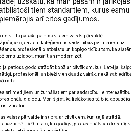
tādēļ uzskatu, ka man pašam ir jārīkojas
atbilstoši tiem standartiem, kurus esmu
piemērojis arī citos gadījumos.
 no sirds pateikt paldies visiem valsts pārvaldē
ājošajiem, saviem kolēģiem un sadarbības partneriem par
ēšanos, profesionālo atbalstu un kopīgo ticību tam, ka sist
spējams uzlabot, mainīt un modernizēt.
ija patiess gods strādāt kopā ar cilvēkiem, kuri Latvijai kalp
ātīgi, profesionāli un bieži vien daudz vairāk, nekā sabiedrīb
nā redz.
es arī medijiem un žurnālistiem par sadarbību, ieinteresētību
ofesionālu dialogu. Man šķiet, ka lielākoties tā bija abpusēja
 un izpratne.
jas valsts pārvalde ir stipra ar cilvēkiem, kuri tajā strādā.
u nezaudēt ticību tam, ka godīgs, profesionāls un drosmīgs
 valsts labā joprojām ir vērtība.