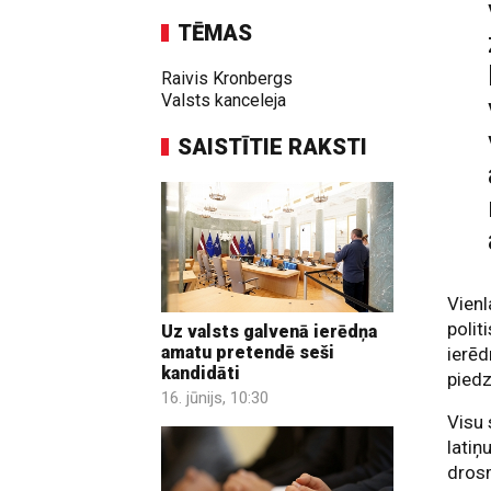
TĒMAS
Raivis Kronbergs
Valsts kanceleja
SAISTĪTIE RAKSTI
Vienl
polit
Uz valsts galvenā ierēdņa
amatu pretendē seši
ierēd
kandidāti
piedz
16. jūnijs, 10:30
Visu 
latiņ
drosm