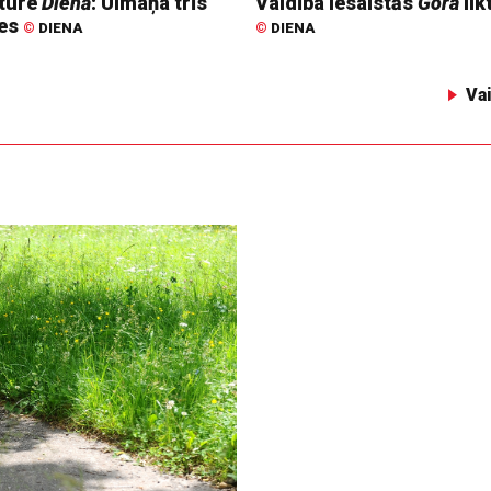
ture
Dienā
: Ulmaņa trīs
Valdība iesaistās
Gora
lik
tes
©
DIENA
©
DIENA
Va