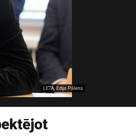
LETA, Edijs Pālens
ektējot