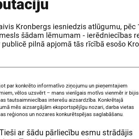
putāciju
Raivis Kronbergs iesniedzis atlūgumu, pē
 iemesls šādam lēmumam - ierēdniecības r
publicē pilnā apjomā tās rīcībā esošo K
ot par konkrēto informatīvo ziņojumu un pieņemtajiem
iem, vēlos uzsvērt – mans vienīgais motīvs vienmēr ir bijis
jas tautsaimniecības interešu aizsardzība. Konkrētajā
umā mēs aizsargājām eksportspējīgu nozari, darba vietas
jas reģionos un nozares konkurētspējas saglabāšanu.
Tieši ar šādu pārliecību esmu strādājis