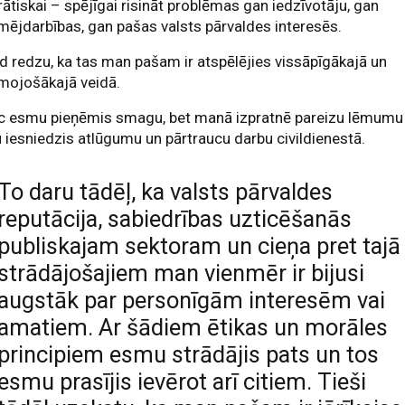
rātiskai – spējīgai risināt problēmas gan iedzīvotāju, gan
ējdarbības, gan pašas valsts pārvaldes interesēs.
d redzu, ka tas man pašam ir atspēlējies vissāpīgākajā un
mojošākajā veidā.
c esmu pieņēmis smagu, bet manā izpratnē pareizu lēmumu
iesniedzis atlūgumu un pārtraucu darbu civildienestā.
To daru tādēļ, ka valsts pārvaldes
reputācija, sabiedrības uzticēšanās
publiskajam sektoram un cieņa pret tajā
strādājošajiem man vienmēr ir bijusi
augstāk par personīgām interesēm vai
amatiem. Ar šādiem ētikas un morāles
principiem esmu strādājis pats un tos
esmu prasījis ievērot arī citiem. Tieši