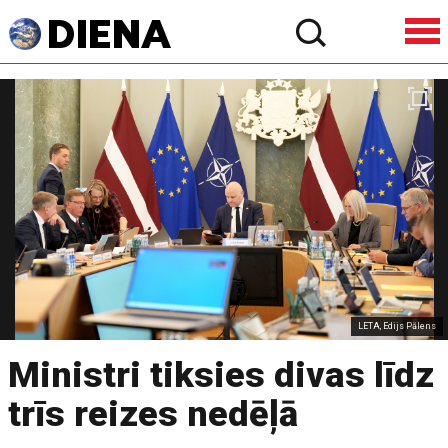
LETA, Edijs Pālens
Ministri tiksies divas līdz
trīs reizes nedēļā