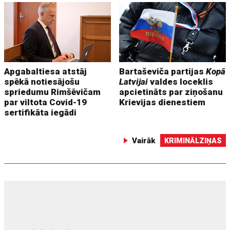
Apgabaltiesa atstāj
Bartaševiča partijas
Kopā
spēkā notiesājošu
Latvijai
valdes loceklis
spriedumu Rimšēvičam
apcietināts par ziņošanu
par viltota Covid-19
Krievijas dienestiem
sertifikāta iegādi
Vairāk
KRIMINĀLZIŅAS