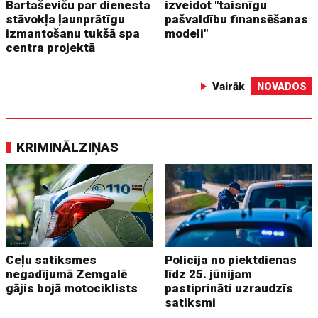
Bartaševiču par dienesta
izveidot "taisnīgu
stāvokļa ļaunprātīgu
pašvaldību finansēšanas
izmantošanu tukšā spa
modeli"
centra projektā
Vairāk
NOVADOS
KRIMINĀLZIŅAS
Ceļu satiksmes
Policija no piektdienas
negadījumā Zemgalē
līdz 25. jūnijam
gājis bojā motociklists
pastiprināti uzraudzīs
satiksmi