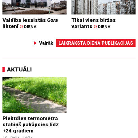
Valdība iesaistās
Gora
Tikai viens biržas
liktenī
variants
©
DIENA
©
DIENA
Vairāk
LAIKRAKSTA DIENA PUBLIKĀCIJAS
AKTUĀLI
Piektdien termometra
stabiņš pakāpsies līdz
+24 grādiem