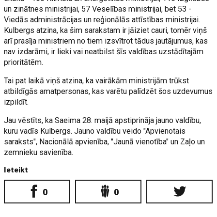
un zinātnes ministrijai, 57 Veselības ministrijai, bet 53 -
Viedās administrācijas un reģionālās attīstības ministrijai.
Kulbergs atzina, ka šim sarakstam ir jāiziet cauri, tomēr viņš
arī prasīja ministriem no tiem izsvītrot tādus jautājumus, kas
nav izdarāmi, ir lieki vai neatbilst šīs valdības uzstādītajām
prioritātēm.
Tai pat laikā viņš atzina, ka vairākām ministrijām trūkst
atbildīgās amatpersonas, kas varētu palīdzēt šos uzdevumus
izpildīt.
Jau vēstīts, ka Saeima 28. maijā apstiprināja jauno valdību,
kuru vadīs Kulbergs. Jauno valdību veido "Apvienotais
saraksts", Nacionālā apvienība, "Jaunā vienotība" un Zaļo un
zemnieku savienība.
Ieteikt
0
0