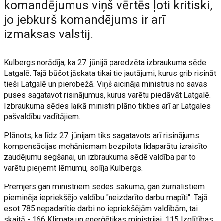
komandējumus viņš vērtēs ļoti kritiski,
jo jebkurš komandējums ir arī
izmaksas valstij.
Kulbergs norādīja, ka 27. jūnijā paredzēta izbraukuma sēde
Latgalē. Tajā būšot jāskata tikai tie jautājumi, kurus grib risināt
tieši Latgalē un pierobežā. Viņš aicināja ministrus no savas
puses sagatavot risinājumus, kurus varētu piedāvāt Latgalē.
Izbraukuma sēdes laikā ministri plāno tikties arī ar Latgales
pašvaldību vadītājiem.
Plānots, ka līdz 27. jūnijam tiks sagatavots arī risinājums
kompensācijas mehānismam bezpilota lidaparātu izraisīto
zaudējumu segšanai, un izbraukuma sēdē valdība par to
varētu pieņemt lēmumu, solīja Kulbergs.
Premjers gan ministriem sēdes sākumā, gan žurnālistiem
pieminēja iepriekšējo valdību "neizdarīto darbu mapīti". Tajā
esot 785 nepadarītie darbi no iepriekšējām valdībām, tai
skaitā - 166 Klimata un enerģētikas ministrijai, 115 Izglītības