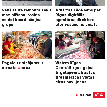
Vanšu tilta remonta seku
Ārkārtas sēdē lems par
mazināšanai rosina
Rīgas digitālās
veidot koordinācijas
aģentūras direktora
grupu
atbrīvošanu no amata
Pagaidu risinājums ir
Visiem Rīgas
atrasts
Centrāltirgus gaļas
©
DIENA
tirgotājiem atrastas
tirdzniecības vietas
citos paviljonos
Vairāk
RĪGĀ