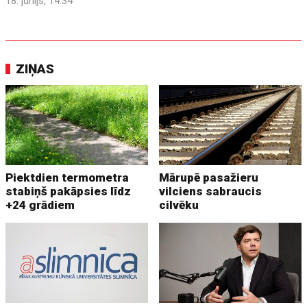
18. jūnijs, 14:34
ZIŅAS
Piektdien termometra
Mārupē pasažieru
stabiņš pakāpsies līdz
vilciens sabraucis
+24 grādiem
cilvēku