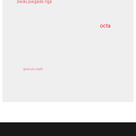
ziedu piegāde rīgā
meliorācijas darbi
octa
dziļurbums
kravu apdrošināšana
granulu katli
siltumsūknis