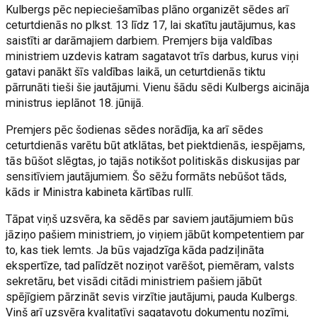
Kulbergs pēc nepieciešamības plāno organizēt sēdes arī
ceturtdienās no plkst. 13 līdz 17, lai skatītu jautājumus, kas
saistīti ar darāmajiem darbiem. Premjers bija valdības
ministriem uzdevis katram sagatavot trīs darbus, kurus viņi
gatavi panākt šīs valdības laikā, un ceturtdienās tiktu
pārrunāti tieši šie jautājumi. Vienu šādu sēdi Kulbergs aicināja
ministrus ieplānot 18. jūnijā.
Premjers pēc šodienas sēdes norādīja, ka arī sēdes
ceturtdienās varētu būt atklātas, bet piektdienās, iespējams,
tās būšot slēgtas, jo tajās notikšot politiskās diskusijas par
sensitīviem jautājumiem. Šo sēžu formāts nebūšot tāds,
kāds ir Ministra kabineta kārtības rullī.
Tāpat viņš uzsvēra, ka sēdēs par saviem jautājumiem būs
jāziņo pašiem ministriem, jo viņiem jābūt kompetentiem par
to, kas tiek lemts. Ja būs vajadzīga kāda padziļināta
ekspertīze, tad palīdzēt noziņot varēšot, piemēram, valsts
sekretāru, bet visādi citādi ministriem pašiem jābūt
spējīgiem pārzināt sevis virzītie jautājumi, pauda Kulbergs.
Viņš arī uzsvēra kvalitatīvi sagatavotu dokumentu nozīmi,