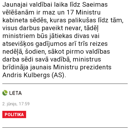
Jaunajai valdībai laika līdz Saeimas
vēlēšanām ir maz un 17 Ministru
kabineta sēdēs, kuras palikušas līdz tām,
visus darbus paveikt nevar, tādēļ
ministriem būs jātiekas divas vai
atsevišķos gadījumos arī trīs reizes
nedēļā, šodien, sākot pirmo valdības
darba sēdi savā vadībā, ministrus
brīdināja jaunais Ministru prezidents
Andris Kulbergs (AS).
2. jūnijs, 17:59
POLITIKA