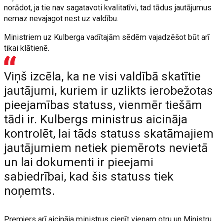
norādot, ja tie nav sagatavoti kvalitatīvi, tad tādus jautājumus
nemaz nevajagot nest uz valdību.
Ministriem uz Kulberga vadītajām sēdēm vajadzēšot būt arī
tikai klātienē.
Viņš izcēla, ka ne visi valdībā skatītie
jautājumi, kuriem ir uzlikts ierobežotas
pieejamības statuss, vienmēr tiešām
tādi ir. Kulbergs ministrus aicināja
kontrolēt, lai tāds statuss skatāmajiem
jautājumiem netiek piemērots nevietā
un lai dokumenti ir pieejami
sabiedrībai, kad šis statuss tiek
noņemts.
Premjers arī aicināja ministrus cienīt vienam otru un Ministru