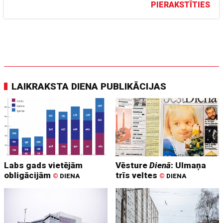
PIERAKSTĪTIES
LAIKRAKSTA DIENA PUBLIKĀCIJAS
Labs gads vietējām
Vēsture
Dienā
: Ulmaņa
obligācijām
trīs veltes
©
DIENA
©
DIENA