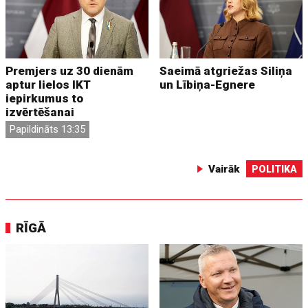
Premjers uz 30 dienām
Saeimā atgriežas Siliņa
aptur lielos IKT
un Lībiņa-Egnere
iepirkumus to
izvērtēšanai
Papildināts 13:35
Vairāk
POLITIKA
RĪGĀ