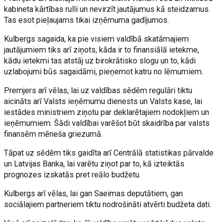
kabineta kārtības rulli un nevirzīt jautājumus kā steidzamus.
Tas esot pieļaujams tikai izņēmuma gadījumos.
Kulbergs sagaida, ka pie visiem valdībā skatāmajiem
jautājumiem tiks arī ziņots, kāda ir to finansiālā ietekme,
kādu ietekmi tas atstāj uz birokrātisko slogu un to, kādi
uzlabojumi būs sagaidāmi, pieņemot katru no lēmumiem.
Premjers arī vēlas, lai uz valdības sēdēm regulāri tiktu
aicināts arī Valsts ieņēmumu dienests un Valsts kase, lai
iestādes ministriem ziņotu par deklarētajiem nodokļiem un
ieņēmumiem. Šādi valdībai varēšot būt skaidrība par valsts
finansēm mēneša griezumā.
Tāpat uz sēdēm tiks gaidīta arī Centrālā statistikas pārvalde
un Latvijas Banka, lai varētu ziņot par to, kā izteiktās
prognozes izskatās pret reālo budžetu.
Kulbergs arī vēlas, lai gan Saeimas deputātiem, gan
sociālajiem partneriem tiktu nodrošināti atvērti budžeta dati.