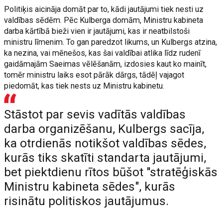
Politiķis aicināja domāt par to, kādi jautājumi tiek nesti uz
valdības sēdēm. Pēc Kulberga domām, Ministru kabineta
darba kārtībā bieži vien ir jautājumi, kas ir neatbilstoši
ministru līmenim. To gan paredzot likums, un Kulbergs atzina,
ka nezina, vai mēnešos, kas šai valdībai atlika līdz rudenī
gaidāmajām Saeimas vēlēšanām, izdosies kaut ko mainīt,
tomēr ministru laiks esot pārāk dārgs, tādēļ vajagot
piedomāt, kas tiek nests uz Ministru kabinetu.
Stāstot par sevis vadītās valdības
darba organizēšanu, Kulbergs sacīja,
ka otrdienās notikšot valdības sēdes,
kurās tiks skatīti standarta jautājumi,
bet piektdienu rītos būšot "stratēģiskās
Ministru kabineta sēdes", kurās
risinātu politiskos jautājumus.