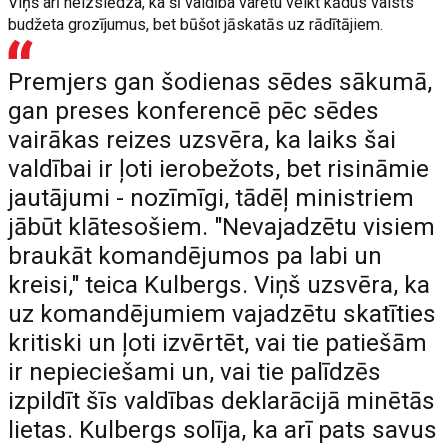
Viņš arī neizslēdza, ka šī valdība varētu veikt kādus valsts
budžeta grozījumus, bet būšot jāskatās uz rādītājiem.
Premjers gan šodienas sēdes sākumā,
gan preses konferencē pēc sēdes
vairākas reizes uzsvēra, ka laiks šai
valdībai ir ļoti ierobežots, bet risināmie
jautājumi - nozīmīgi, tādēļ ministriem
jābūt klātesošiem. "Nevajadzētu visiem
braukāt komandējumos pa labi un
kreisi," teica Kulbergs. Viņš uzsvēra, ka
uz komandējumiem vajadzētu skatīties
kritiski un ļoti izvērtēt, vai tie patiešām
ir nepieciešami un, vai tie palīdzēs
izpildīt šīs valdības deklarācijā minētās
lietas. Kulbergs solīja, ka arī pats savus