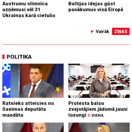
Austrumu slimnīca
Baltijas idejas gūst
uzņēmusi vēl 31
panākumus visā Eiropā
Ukrainas karā cietušo
Vairāk
ZIŅAS
POLITIKA
Ratnieks atteicies no
Protesta balsu
Saeimas deputāta
zvejotājiem jādomā jauni
mandāta
lozungi
©
DIENA