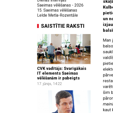
Dienas intervijas
skaļ
Saeimas vēlēšanas - 2026
Kulb
15. Saeimas vēlēšanas
piet
Lelde Metla-Rozentāle
un no
izja
SAISTĪTIE RAKSTI
bals
Man j
balso
saukl
valdī
pieti
CVK vadītājs: Svarīgākais
elekt
IT elements Saeimas
pārve
vēlēšanām ir pabeigts
resta
17. jūnijs, 14:22
varēt
šim b
pāror
main
kaut 