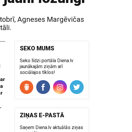
oktobrī, Agneses Margēvičas
āli.
SEKO MUMS
Seko līdzi portāla Diena.lv
z
jaunākajām ziņām arī
sociālajos tīklos!
 ar
ja
ar
.
ZIŅAS E-PASTĀ
Saņem Diena.lv aktuālās ziņas