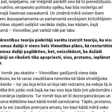
 pat, iespējams, var mēģināt parādīt sevi kā to pieredzējušo,
ruktīvo, eiropeisko politisko spēku, kas būs noderīgs arī
majā Saeimas sasaukumā. Un zināmā mērā visiem šiem
jiem ārpusparlamenta un parlamentā esošajiem kritizētājiem
ritikas objekti sašķīst vairākās daļās, kas kādam, šajā
jumā –
Vienotībai
, pat varbūt nāk par labu.
restības teoriju piekritēji varētu izvirzīt teoriju, ka vis
ismaz daļēji ir viens liels
Vienotības
plāns, kā restartēti
ismaz daļēji paglābties, bet, neizslēdzot, ka dažādi
riji un rikošeti tika apspriesti, visu, protams, ieplānot
r.
o tomēr jau skaidrs –
Vienotības
gadījumā viena daļa
ēsies, ka tā varas zaudēšana nenotika kā tāda stratēģiska
šanās – tur jau bija krīze un bija labi redzams, ka nebija tā, k
otība
ērti jutās visā šajā, ka tas viss bija tāds ļoti pārdomāts
cenārija izplānots. Tur tomēr bija arī šī dezorganizācijas un
uma klātbūtne kaut kādā mirklī saredzama. Tāpēc, protams,
ka tu esi zaudējis premjera amatu, tev kaut kādā mērā seko