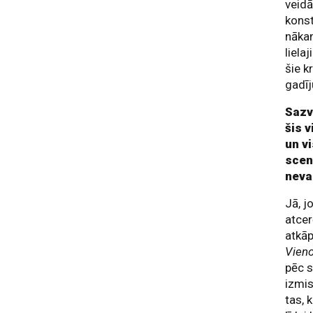
veidā
konst
nāka
liela
šie k
gadī
Sazvē
šis v
un v
scenā
neva
Jā, j
atcer
atkāp
Vien
pēc s
izmis
tas, 