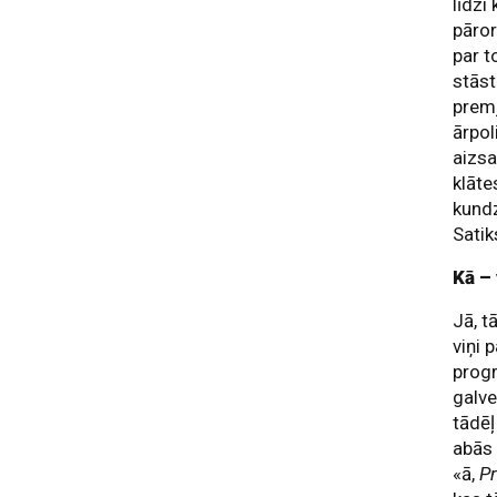
līdzi
pāror
par t
stās
prem
ārpol
aizsa
klāte
kundz
Satik
Kā – 
Jā, t
viņi 
progr
galve
tādē
abās 
«ā,
P