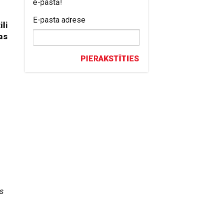
e-pastā!
E-pasta adrese
ili
tas
PIERAKSTĪTIES
s
s