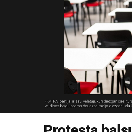
«KATRAI partijai ir savi vēlētāji, kuri diezgan cieši tu
valdības beigu posms daudzos radīja diezgan lielu kri
Protesta bals