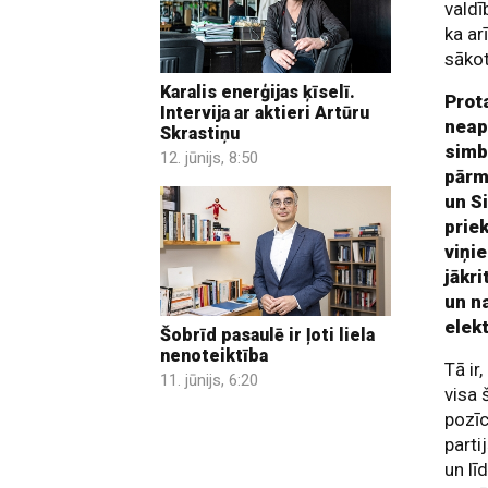
valdī
ka ar
sākot
Karalis enerģijas ķīselī.
Prot
Intervija ar aktieri Artūru
neap
Skrastiņu
simb
12. jūnijs, 8:50
pārm
un Si
prie
viņi
jākri
un n
elek
Šobrīd pasaulē ir ļoti liela
nenoteiktība
Tā ir
11. jūnijs, 6:20
visa 
pozīc
parti
un lī