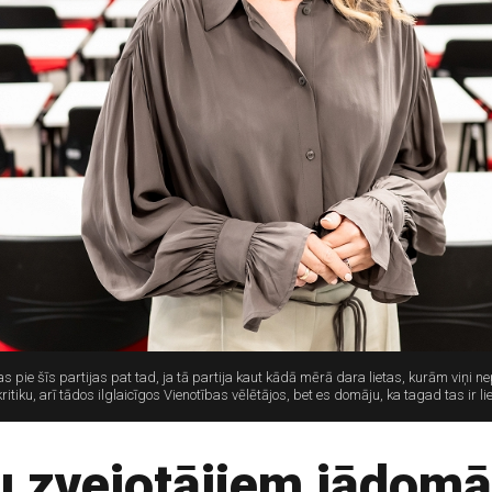
ras pie šīs partijas pat tad, ja tā partija kaut kādā mērā dara lietas, kurām viņi ne
tiku, arī tādos ilglaicīgos Vienotības vēlētājos, bet es domāju, ka tagad tas ir l
u zvejotājiem jādomā