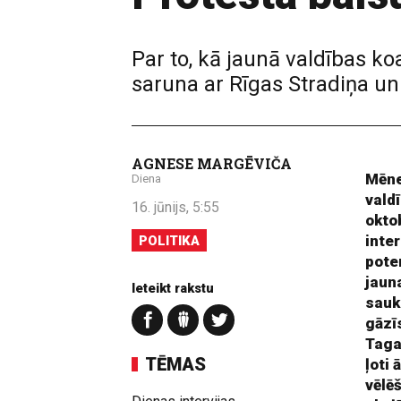
Par to, kā jaunā valdības k
saruna ar Rīgas Stradiņa un
AGNESE MARGĒVIČA
Mēne
Diena
vald
16. jūnijs, 5:55
okto
inte
POLITIKA
pote
jaun
Ieteikt rakstu
sauk
gāzīs
Taga
TĒMAS
ļoti
vēlē