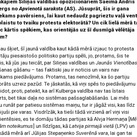
ākajiem Siliņas valdības opozicionāriem Saeimā Andris
ergs no
Apvienotā saraksta
(AS). Jūsuprāt, šis ir gana
iekams pavērsiens, lai kaut nedaudz pagrieztu vaļā vent
laistu to tvaiku protesta elektorātā? Un cik lielā mērā 
uc kārtis spēkiem, kas orientējās uz šī dusmīgā vēlētāja
īm?
au šķiet, šī jaunā valdība kaut kādā mērā izjauc to protesta
tāju piesaistošo politisko partiju spēli, jo, protams, šis te
is, kā jūs jau teicāt, par Siliņas valdības un
Jaunās Vienotība
šanas gāšanu – tas faktiski jau ir noticis un vairs nav
ekams piedāvājums. Protams, tas nenozīmē, ka šo partiju
orāts uzreiz pazūd. Te jāskatās, kā viņi spēs to piedāvājumu
idot, proti, pateikt, ka arī Kulberga valdība nav tas īstais
rts, bet tikai daļa no sistēmas pašsaglabāšanās. Lai mēs
u runāt par patiesu sistēmas maiņu, tur ir jāgāž visi, kas līdz
ijuši pie varas. Visdrīzāk, ka tieši tādā virzienā arī viņi visi
ientēsies, es te domāju tādas partijas kā Alvja Hermaņa [
Mē
ām noteikumus
] un līdzīgas, kā
Latvija pirmajā vietā
(LPV) un
kādā mērā arī Jūlijas Stepaņenko
Suverēnā vara
, lai gan tai