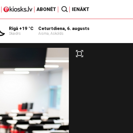
ABONĒT
IENĀKT
Rīgā +19 °C
Ceturtdiena, 6. augusts
Skaidrs
Aisma, Askolds