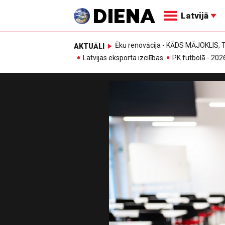
Latvijā
Ēku renovācija - KĀDS MĀJOKLIS
AKTUĀLI
Latvijas eksporta izcilības
PK futbolā - 202