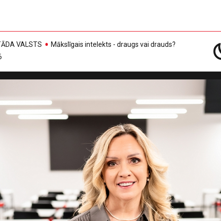
, TĀDA VALSTS
Mākslīgais intelekts - draugs vai drauds?
6