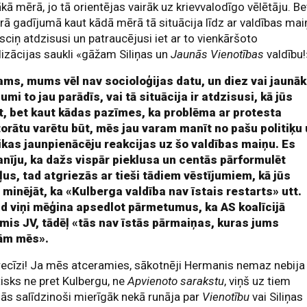
ā mērā, jo tā orientējas vairāk uz krievvalodīgo vēlētāju. Be
rā gadījumā kaut kādā mērā tā situācija līdz ar valdības mai
usciņ atdzisusi un patraucējusi iet ar to vienkāršoto
izācijas saukli «gāžam Siliņas un
Jaunās Vienotības
valdību!
ams, mums vēl nav socioloģijas datu, un diez vai jaunāk
umi to jau parādīs, vai tā situācija ir atdzisusi, kā jūs
t, bet kaut kādas pazīmes, ka problēma ar protesta
torātu varētu būt, mēs jau varam manīt no pašu politiķu
tikas jaunpienācēju reakcijas uz šo valdības maiņu. Es
nīju, ka dažs vispār pieklusa un centās pārformulēt
ļus, tad atgriezās ar tieši tādiem vēstījumiem, kā jūs
 minējāt, ka «Kulberga valdība nav īstais restarts» utt.
d viņi mēģina apsedlot pārmetumus, ka AS koalīcijā
mis JV, tādēļ «tās nav īstās pārmaiņas, kuras jums
jām mēs».
recīzi! Ja mēs atceramies, sākotnēji Hermanis nemaz nebija
isks ne pret Kulbergu, ne
Apvienoto sarakstu
, viņš uz tiem
jās salīdzinoši mierīgāk nekā runāja par
Vienotību
vai Siliņas