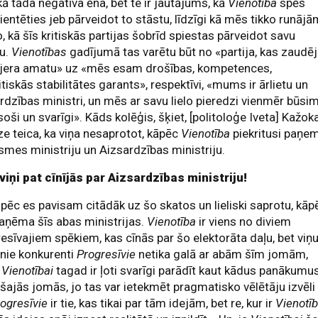
 kā tāda negatīva ēna, bet te ir jautājums, kā
Vienotība
spēs
ientēties jeb pārveidot to stāstu, līdzīgi kā mēs tikko runāj
o, kā šīs kritiskās partijas šobrīd spiestas pārveidot savu
tu.
Vienotības
gadījumā tas varētu būt no «partija, kas zaudē
jera amatu» uz «mēs esam drošības, kompetences,
itiskās stabilitātes garants», respektīvi, «mums ir ārlietu un
rdzības ministri, un mēs ar savu lielo pieredzi vienmēr būsi
soši un svarīgi». Kāds kolēģis, šķiet, [politoloģe Iveta] Kažok
e teica, ka viņa nesaprotot, kāpēc
Vienotība
piekritusi paņe
smes ministriju un Aizsardzības ministriju.
viņi pat cīnījās par Aizsardzības ministriju!
āpēc es pavisam citādāk uz šo skatos un lieliski saprotu, kāp
paņēma šīs abas ministrijas.
Vienotība
ir viens no diviem
esīvajiem spēkiem, kas cīnās par šo elektorāta daļu, bet viņ
nie konkurenti
Progresīvie
netika galā ar abām šīm jomām,
ļ
Vienotībai
tagad ir ļoti svarīgi parādīt kaut kādus panākumu
šajās jomās, jo tas var ietekmēt pragmatisko vēlētāju izvēli
rogresīvie
ir tie, kas tikai par tām idejām, bet re, kur ir
Vienotī