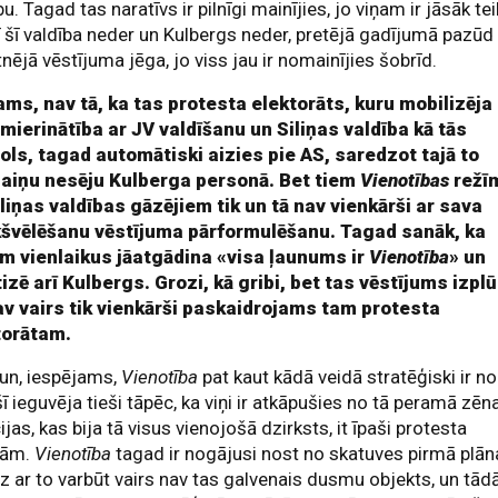
bu. Tagad tas naratīvs ir pilnīgi mainījies, jo viņam ir jāsāk tei
ī šī valdība neder un Kulbergs neder, pretējā gadījumā pazūd
nējā vēstījuma jēga, jo viss jau ir nomainījies šobrīd.
ams, nav tā, ka tas protesta elektorāts, kuru mobilizēja
mierinātība ar JV valdīšanu un Siliņas valdība kā tās
ols, tagad automātiski aizies pie AS, saredzot tajā to
aiņu nesēju Kulberga personā. Bet tiem
Vienotības
režī
liņas valdības gāzējiem tik un tā nav vienkārši ar sava
kšvēlēšanu vēstījuma pārformulēšanu. Tagad sanāk, ka
em vienlaikus jāatgādina «visa ļaunums ir
Vienotība
» un
tizē arī Kulbergs. Grozi, kā gribi, bet tas vēstījums izpl
av vairs tik vienkārši paskaidrojams tam protesta
torātam.
, un, iespējams,
Vienotība
pat kaut kādā veidā stratēģiski ir no
šī ieguvēja tieši tāpēc, ka viņi ir atkāpušies no tā peramā zēn
ijas, kas bija tā visus vienojošā dzirksts, it īpaši protesta
jām.
Vienotība
tagad ir nogājusi nost no skatuves pirmā plān
dz ar to varbūt vairs nav tas galvenais dusmu objekts, un tād