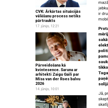
mazāk
jebku
CVK: Ārkārtas situācijās
ir dr
vēlēšanu process netiks
mobil
pārtraukts
17. jūnijs, 12:21
Prot
mērīj
sakā
elek
poli
pama
sauk
Pārveidošana kā
tikko
kvintesence. Saruna ar
Taga
arhitekti Zaigu Gaili par
paņē
Mīsa van der Roes balvu
2026
solī
14. jūnijs, 10:01
Jā, p
skept
skatī