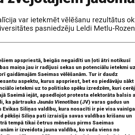
oalīcija var ietekmēt vēlēšanu rezultātus 
iversitātes pasniedzēju Leldi Metlu-Rozent
šiem apspriestā, beigās negaidīti un ļoti ātri notikusī
ības maiņa jau ir radījusi sekas un potenciālu ietekmi u
brī gaidāmajām Saeimas vēlēšanām. Tur ir daudz
resantu aspektu, kurus apspriest, bet es piedāvāju sākt
nciālo ietekmi uz to politisko spēku izredzēm, kuri cerē
ajā Saeimā iejāt, apsedlojot protesta elektorāta balsis 
li, ka pārtrauks
Jaunās Vienotības
(JV) varas gadus un
 Evikas Siliņas valdību, kura nosacīti ir pie visa vainīga
d pēkšņi Siliņa pati izraisīja savas valdības krišanu un
 ātrā tempā tikai četrus mēnešus pirms Saeimas
šanām ir izveidota jauna valdība, ko vada viens no