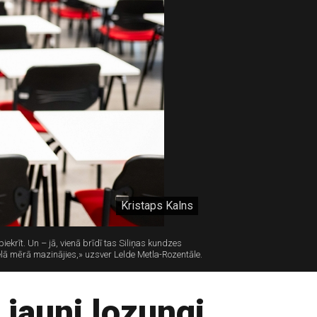
Kristaps Kalns
piekrīt. Un – jā, vienā brīdī tas Siliņas kundzes
ielā mērā mazinājies,» uzsver Lelde Metla-Rozentāle.
 jauni lozungi