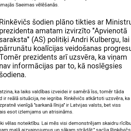
āmajās Saeimas vēlēšanās.
Rinkēvičs šodien plāno tikties ar Ministr
prezidenta amatam izvirzīto "Apvienotā
saraksta" (AS) politiķi Andri Kulbergu, lai
pārrunātu koalīcijas veidošanas progres
Tomēr prezidents arī uzsvēra, ka viņam
nav informācijas par to, kā noslēgsies
šodiena.
atzina, ka laiks valdības izveidei ir samērā īss, tomēr tāda
d ir reālā situācija, ne iegriba. Rinkēvičs atkārtoti uzsvēra, ka
izpratnē vienīgā "sarkanā līnija" ir Latvijas valsts, bet viss
ais esot izlemjams un atrisināms.
ēki vēlas noteiktību. Lai mēs visi demonstrējam skaidru rīcību
kam malā aizvainojumus un sākam strādāt," sacīja Rinkēvičs