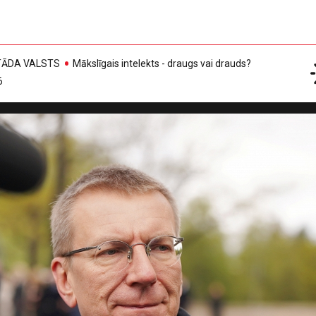
, TĀDA VALSTS
Mākslīgais intelekts - draugs vai drauds?
6