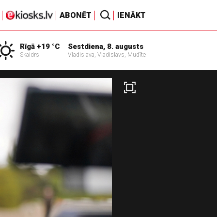
ABONĒT
IENĀKT
Rīgā +19 °C
Sestdiena, 8. augusts
Skaidrs
Vladislava, Vladislavs, Mudīte