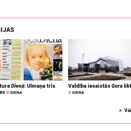
CIJAS
ture
Dienā
: Ulmaņa trīs
Valdība iesaistās
Gora
lik
tes
©
DIENA
©
DIENA
Va