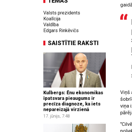
TĒMAS
gaid
Valsts prezidents
Koalīcija
Valdība
Edgars Rinkēvičs
SAISTĪTIE RAKSTI
Viņš 
Kulbergs: Ēnu ekonomikas
īpatsvara pieaugums ir
šobrī
precīza diagnoze, ka iets
viņa 
nepareizajā virzienā
pārēj
17. jūnijs, 7:48
"Cilv
nolie