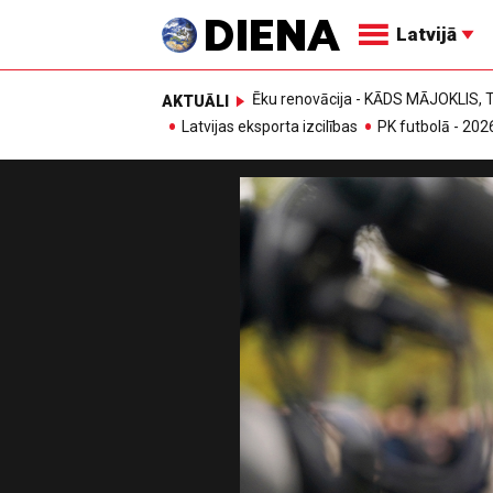
Latvijā
Ēku renovācija - KĀDS MĀJOKLIS
AKTUĀLI
Latvijas eksporta izcilības
PK futbolā - 202