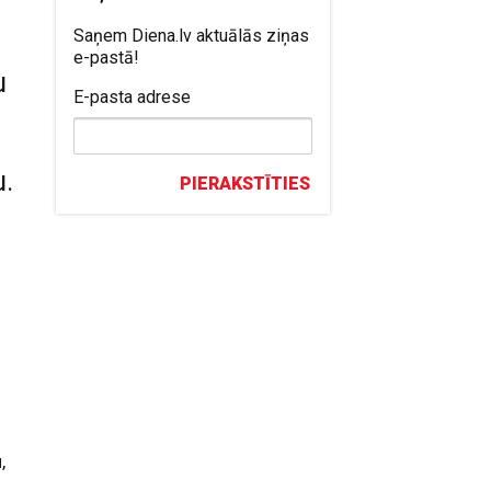
Saņem Diena.lv aktuālās ziņas
e-pastā!
u
E-pasta adrese
u.
PIERAKSTĪTIES
,
.