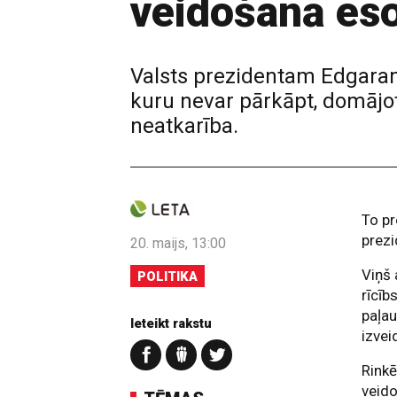
veidošanā eso
Valsts prezidentam Edgaram 
kuru nevar pārkāpt, domājot 
neatkarība.
To pr
prezi
20. maijs, 13:00
Viņš 
POLITIKA
rīcīb
paļau
Ieteikt rakstu
izvei
Rinkē
veido