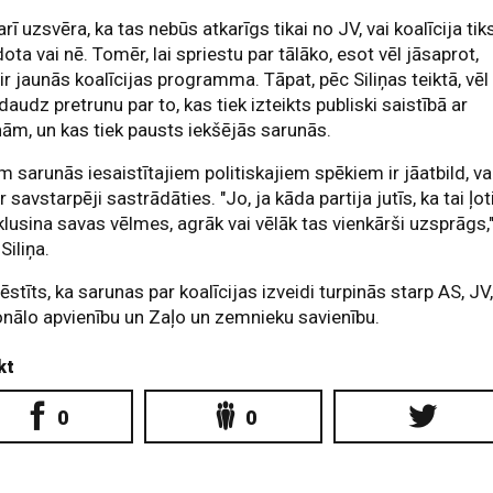
arī uzsvēra, ka tas nebūs atkarīgs tikai no JV, vai koalīcija tik
dota vai nē. Tomēr, lai spriestu par tālāko, esot vēl jāsaprot,
ir jaunās koalīcijas programma. Tāpat, pēc Siliņas teiktā, vēl
daudz pretrunu par to, kas tiek izteikts publiski saistībā ar
ām, un kas tiek pausts iekšējās sarunās.
m sarunās iesaistītajiem politiskajiem spēkiem ir jāatbild, va
ar savstarpēji sastrādāties. "Jo, ja kāda partija jutīs, ka tai ļot
klusina savas vēlmes, agrāk vai vēlāk tas vienkārši uzsprāgs,
Siliņa.
ēstīts, ka sarunas par koalīcijas izveidi turpinās starp AS, JV
nālo apvienību un Zaļo un zemnieku savienību.
kt
0
0