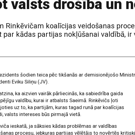
t valsts drošība un 
Rinkēvičam koalīcijas veidošanas procesā
par kādas partijas nokļūšanai valdībā, ir 
ezidents šodien teica pēc tikšanās ar demisionējošo Minist
denti Eviku Siliņu (JV).
atzina, ka aizvien vairāk pārliecinās, ka sabiedrība gaida
spējīgu valdību, kurai ir atbalsts Saeimā. Rinkēvičs ļoti
joties uz to, ka partijām, kuras tagad runā par koalīcijas
di, valsts intereses būs pirmajā vietā.
viča ieskatā, ja sāksies kādas problēmas ar valdības
šanas procesu, jebkuras partijas vēlētājs to novērtēs kritisk