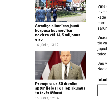
Viņa 
izvei
kāda 
esot 
Stradiņa slimnīcas jaunā
sarun
korpusa būvniecībai
novirza vēl 14,5 miljonus
Visie
eiro
tie v
16. jūnijs, 13:12
jāpie
teica 
Jau v
Nacio
Ietei
Premjers uz 30 dienām
aptur lielos IKT iepirkumus
to izvērtēšanai
15. jūnijs, 12:04