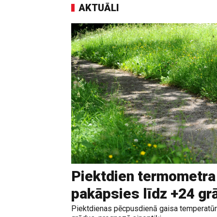
AKTUĀLI
Piektdien termometra
pakāpsies līdz +24 g
Piektdienas pēcpusdienā gaisa temperatūr