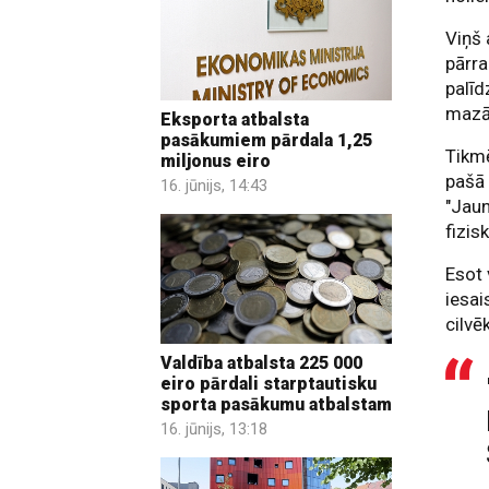
Viņš 
pārra
palīd
mazā
Eksporta atbalsta
pasākumiem pārdala 1,25
Tikmē
miljonus eiro
pašā 
16. jūnijs, 14:43
"Jaun
fizis
Esot 
iesai
cilvē
Valdība atbalsta 225 000
eiro pārdali starptautisku
sporta pasākumu atbalstam
16. jūnijs, 13:18