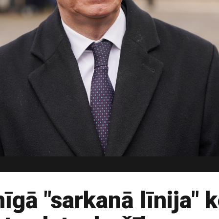
īgā "sarkanā līnija" k