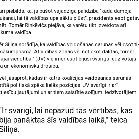
arī piebilda, ka, ja būšot vajadzīga palīdzība "kāda dambja
ušanai, lai tā valdības upe sāktu plūst", prezidents esot gata
zēt. Tomēr Rinkēvičs pieļāva, ka varētu tikt izveidota arī
kuma valdība.
r Siliņa norādīja, ka valdības veidošanas sarunas vēl esot ti
sākumposmā. Atbildības zonas vēl netiekot dalītas, tomēr
ajai vienotībai" (JV) vienmēr esot bijusi svarīga iedzīvotāju
kā un ekonomiskā drošība.
vēl jāsaprot, kādas ir katra koalīcijas veidošanas sarunās
stītā politiskā spēka lielās pozīcijas. JV svarīgi ir arī
ktiesību jautājumi un ar tiem saistītie solījumi iedzīvotājiem.
"Ir svarīgi, lai nepazūd tās vērtības, kas
bija panāktas šīs valdības laikā," teica
Siliņa.