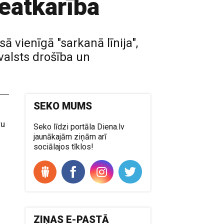
neatkarība
 vienīgā "sarkanā līnija",
valsts drošība un
SEKO MUMS
ru
Seko līdzi portāla Diena.lv
jaunākajām ziņām arī
sociālajos tīklos!
ZIŅAS E-PASTĀ
i