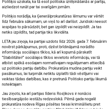
Politiķis uzskata, ka tā esot politiska izrēķināšanās ar partiju,
aizliedzot runāt par tai svarīgām jomām.
Politiķis norādīja, ka Ģenerālprokuratūras lēmumu var vērtēt
līdz februāra sākumam, un viņš to arī darīšot. Juridiski neesot
iespējas to pārsūdzēt, bet gan izpildīt vai neizpildīt. Ja tas
netiks izpildīts, tad partija tiks likvidēta.
LETA jau ziņoja, ka partijai uzdots līdz 2026. gada 7. februārim
novērst pārkāpumus, proti, dzēst brīdinājumā norādīto
informāciju sociālajos tīklos, kā arī kopumā pārskatīt
"Stabilitātei!" sociālajos tīklos ievietoto informāciju, vai tā
atbilst spēkā esošajam normatīvajam regulējumam attiecībā
uz politisko partiju darbību. Prokuratūra mudina partiju veikt
pasākumus, lai turpmāk netiktu izplatīti tādi vēstījumi vai
veiktas tādas darbības, kas ir pretrunā Politisko partiju likumā
noteiktajam.
Jau ziņots, ka arī partijas līderis Rosļikovs ir nonācis
tiesībsargājošo iestāžu redzeslokā. Pērnā gada nogalē
prokuratūra nodeva Rīgas pilsētas tiesai krimināllietu pret