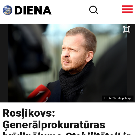
LETA / Valsts policija
Rosļikovs:
Ģenerālprokuratūras