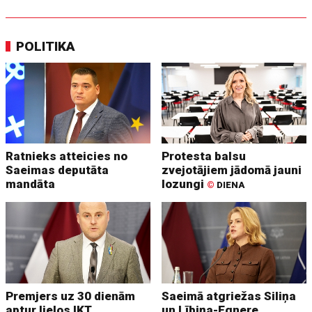
POLITIKA
Ratnieks atteicies no
Protesta balsu
Saeimas deputāta
zvejotājiem jādomā jauni
mandāta
lozungi
©
DIENA
Premjers uz 30 dienām
Saeimā atgriežas Siliņa
aptur lielos IKT
un Lībiņa-Egnere