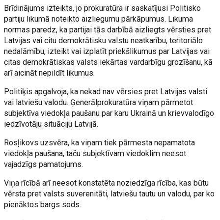
Brīdinājums izteikts, jo prokuratūra ir saskatījusi Politisko
partiju likumā noteikto aizliegumu pārkāpumus. Likuma
normas paredz, ka partijai tās darbībā aizliegts vērsties pret
Latvijas vai citu demokrātisku valstu neatkarību, teritoriālo
nedalāmību, izteikt vai izplatīt priekšlikumus par Latvijas vai
citas demokrātiskas valsts iekārtas vardarbīgu grozīšanu, kā
arī aicināt nepildīt likumus.
Politiķis apgalvoja, ka nekad nav vērsies pret Latvijas valsti
vai latviešu valodu. Ģenerālprokuratūra viņam pārmetot
subjektīva viedokļa paušanu par karu Ukrainā un krievvalodīgo
iedzīvotāju situāciju Latvijā.
Rosļikovs uzsvēra, ka viņam tiek pārmesta nepamatota
viedokļa paušana, taču subjektīvam viedoklim neesot
vajadzīgs pamatojums.
Viņa rīcībā arī neesot konstatēta noziedzīga rīcība, kas būtu
vērsta pret valsts suverenitāti, latviešu tautu un valodu, par ko
pienāktos bargs sods.