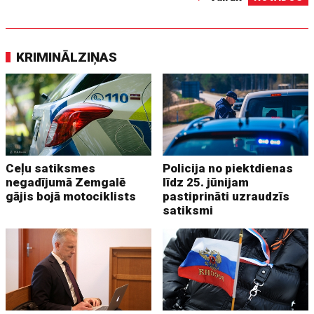
KRIMINĀLZIŅAS
Ceļu satiksmes
Policija no piektdienas
negadījumā Zemgalē
līdz 25. jūnijam
gājis bojā motociklists
pastiprināti uzraudzīs
satiksmi