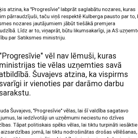
iķis atzina, ka "Progresīvie" labprāt saglabātu nozares, kuras
šim pārraudzījuši, taču viņš respektē Kulberga pausto par to, 
ksmes nozares jautājumiem jābūt tiešākā premjera
udzībā. Līdz ar to, viņaprāt, būtu likumsakarīgi, ja AS uzņem
dību par Satiksmes ministriju.
"Progresīvie" vēl nav lēmuši, kuras
ministrijas tie vēlas uzņemties savā
atbildībā. Šuvajevs atzina, ka vispirms
svarīgi ir vienoties par darāmo darbu
sarakstu.
uda Šuvajevs, "Progresīvie" vēlas, lai šī valdība sagatavo
ājumus, lai iedzīvotāji un uzņēmumi neciestu no dzīves
ības. Tāpat politiskais spēks vēlas, lai tiktu turpināti iesāktie
 aizsardzības jomā, lai tiktu nodrošinātas drošas vēlēšanas,