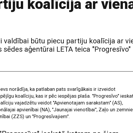
tiju koalīcija ar vien
valdībai būtu piecu partiju koalīcija ar vi
s sēdes aģentūrai LETA teica "Progresīvo" 
evs norādīja, ka patlaban pats svarīgākais ir izveidot
spējīgu koalīciju, kas ir pēc iespējas plaša. "Progresīvo" ieska
alīciju vajadzētu veidot "Apvienotajam sarakstam" (AS),
nālajai apvienībai (NA), "Jaunajai vienotībai", Zaļo un zemni
nībai (ZZS) un "Progresīvajiem".