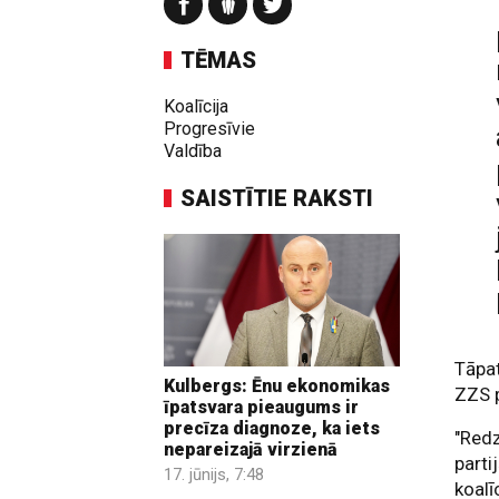
TĒMAS
Koalīcija
Progresīvie
Valdība
SAISTĪTIE RAKSTI
Tāpat
Kulbergs: Ēnu ekonomikas
ZZS 
īpatsvara pieaugums ir
precīza diagnoze, ka iets
"Redz
nepareizajā virzienā
parti
17. jūnijs, 7:48
koalī