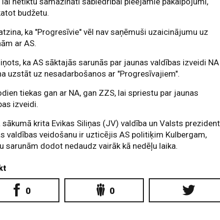
ī lai netiktu samazināti sabiedrībai pieejamie pakalpojumi,
atot budžetu.
atzina, ka "Progresīvie" vēl nav saņēmuši uzaicinājumu uz
nām ar AS.
iņots, ka AS sāktajās sarunās par jaunas valdības izveidi NA
na uzstāt uz nesadarbošanos ar "Progresīvajiem".
dien tiekas gan ar NA, gan ZZS, lai spriestu par jaunas
bas izveidi.
 sākumā krita Evikas Siliņas (JV) valdība un Valsts preziden
s valdības veidošanu ir uzticējis AS politiķim Kulbergam,
ju sarunām dodot nedaudz vairāk kā nedēļu laika.
kt
0
0