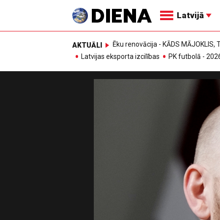
Latvijā
Ēku renovācija - KĀDS MĀJOKLIS
AKTUĀLI
Latvijas eksporta izcilības
PK futbolā - 202