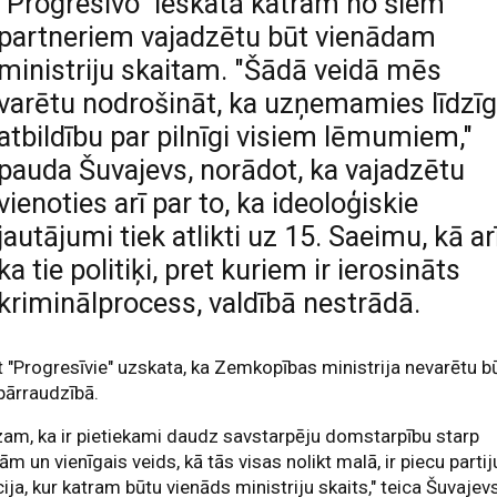
"Progresīvo" ieskatā katram no šiem
partneriem vajadzētu būt vienādam
ministriju skaitam. "Šādā veidā mēs
varētu nodrošināt, ka uzņemamies līdzī
atbildību par pilnīgi visiem lēmumiem,"
pauda Šuvajevs, norādot, ka vajadzētu
vienoties arī par to, ka ideoloģiskie
jautājumi tiek atlikti uz 15. Saeimu, kā arī
ka tie politiķi, pret kuriem ir ierosināts
kriminālprocess, valdībā nestrādā.
 "Progresīvie" uzskata, ka Zemkopības ministrija nevarētu b
pārraudzībā.
am, ka ir pietiekami daudz savstarpēju domstarpību starp
jām un vienīgais veids, kā tās visas nolikt malā, ir piecu partij
cija, kur katram būtu vienāds ministriju skaits," teica Šuvajev