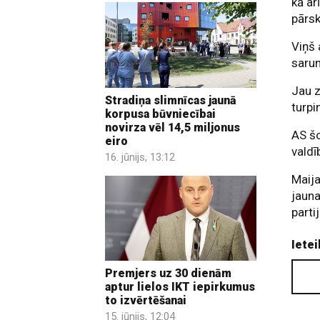
kā ar
pārsk
Viņš 
saru
Jau z
Stradiņa slimnīcas jaunā
turpi
korpusa būvniecībai
novirza vēl 14,5 miljonus
AS šo
eiro
valdī
16. jūnijs, 13:12
Maija
jauna
parti
Ietei
Premjers uz 30 dienām
aptur lielos IKT iepirkumus
to izvērtēšanai
15. jūnijs, 12:04