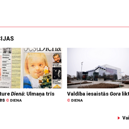
CIJAS
ture
Dienā
: Ulmaņa trīs
Valdība iesaistās
Gora
lik
tes
©
DIENA
©
DIENA
Va