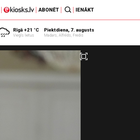
ABONĒT
IENĀKT
Rīgā +21 °C
Piektdiena, 7. augusts
Viegls lietus
Madars, Alfrēds, Fredis