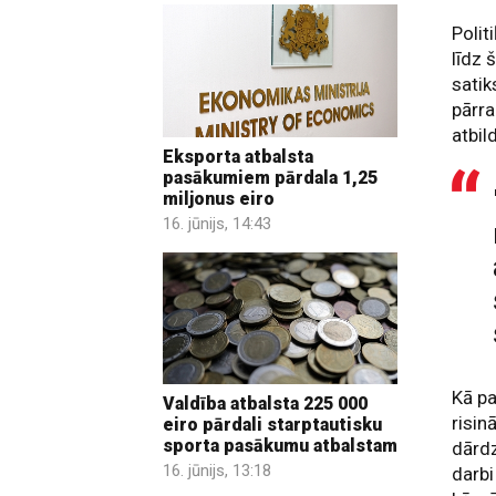
Polit
līdz 
sati
pārra
atbil
Eksporta atbalsta
pasākumiem pārdala 1,25
miljonus eiro
16. jūnijs, 14:43
Kā pa
Valdība atbalsta 225 000
risin
eiro pārdali starptautisku
sporta pasākumu atbalstam
dārdz
16. jūnijs, 13:18
darbi