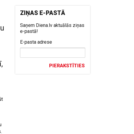
ZIŅAS E-PASTĀ
Saņem Diena.lv aktuālās ziņas
gu
e-pastā!
E-pasta adrese
,
PIERAKSTĪTIES
ūt
u
s.