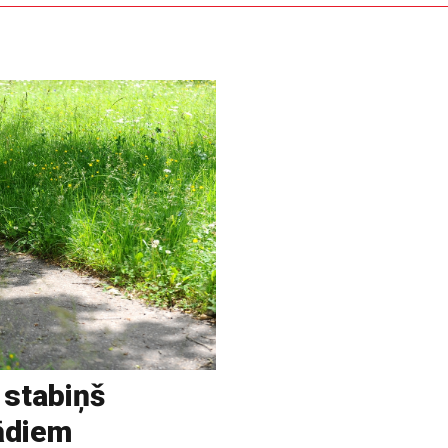
 stabiņš
rādiem