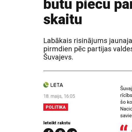
būtu piecu par
skaitu
Labākais risinājums jaunajai 
pirmdien pēc partijas valde
Šuvajevs.
Šuvaj
rīcīb
18. maijs, 16:05
šo ko
POLITIKA
Nacio
savie
Ieteikt rakstu