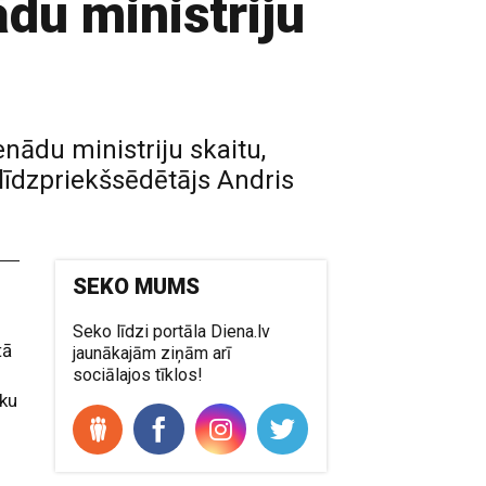
ādu ministriju
enādu ministriju skaitu,
līdzpriekšsēdētājs Andris
SEKO MUMS
Seko līdzi portāla Diena.lv
tā
jaunākajām ziņām arī
sociālajos tīklos!
eku