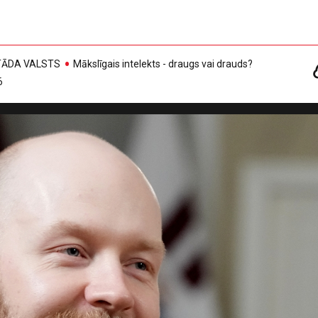
, TĀDA VALSTS
Mākslīgais intelekts - draugs vai drauds?
6