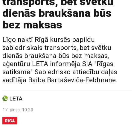
transports, bet svētku
dienās braukšana būs
bez maksas
Līgo naktī Rīgā kursēs papildu
sabiedriskais transports, bet svētku
dienās braukšana būs bez maksas,
aģentūru LETA informēja SIA "Rīgas
satiksme" Sabiedrisko attiecību daļas
vadītāja Baiba Bartaševiča-Feldmane.
17. jūnijs, 10:20
RĪGĀ