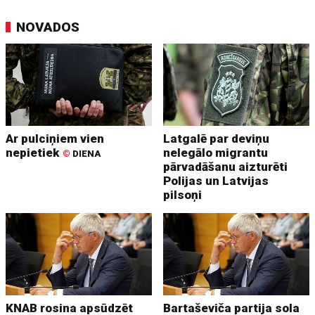
NOVADOS
Ar pulciņiem vien
Latgalē par deviņu
nepietiek
nelegālo migrantu
©
DIENA
pārvadāšanu aizturēti
Polijas un Latvijas
pilsoņi
KNAB rosina apsūdzēt
Bartaševiča partija sola