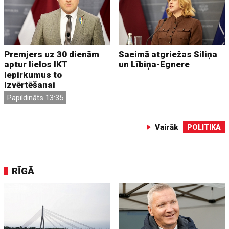
Premjers uz 30 dienām
Saeimā atgriežas Siliņa
aptur lielos IKT
un Lībiņa-Egnere
iepirkumus to
izvērtēšanai
Papildināts 13:35
Vairāk
POLITIKA
RĪGĀ