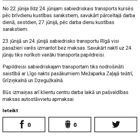
No 22. jūnija līdz 24. jūnijam sabiedriskais transports kursēs
pēc brīvdienu kustības sarakstiem, savukārt pārceltajā darba
dienā, sestdien, 27. jūnijā, pēc darba dienu kustības
sarakstiem.
23. jūnijā un 24. jūnijā sabiedrisko transportu Rīgā visi
pasažieri varēs izmantot bez maksas. Savukārt naktī uz 24.
jūniju tiks norīkoti vairāki transporta papildreisi.
Papildreisi sabiedriskajam transportam tiks nodrošināti
saistībā ar Līgo nakts pasākumiem Mežaparka Zaļajā teātrī,
Grīziņkalnā un Dzegužkalnā.
Būs izmaiņas arī klientu centru darba laikā un pašvaldības
maksas autostāvvietu apmaksai.
Ieteikt
0
0