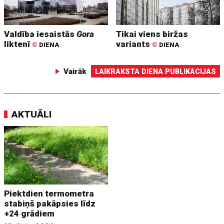
Valdība iesaistās
Gora
Tikai viens biržas
liktenī
variants
©
DIENA
©
DIENA
Vairāk
LAIKRAKSTA DIENA PUBLIKĀCIJAS
AKTUĀLI
Piektdien termometra
stabiņš pakāpsies līdz
+24 grādiem