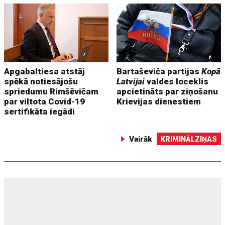
Apgabaltiesa atstāj
Bartaševiča partijas
Kopā
spēkā notiesājošu
Latvijai
valdes loceklis
spriedumu Rimšēvičam
apcietināts par ziņošanu
par viltota Covid-19
Krievijas dienestiem
sertifikāta iegādi
Vairāk
KRIMINĀLZIŅAS