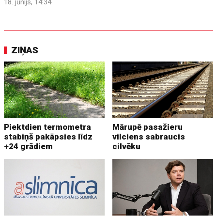
18. jūnijs, 14:34
ZIŅAS
Piektdien termometra
Mārupē pasažieru
stabiņš pakāpsies līdz
vilciens sabraucis
+24 grādiem
cilvēku