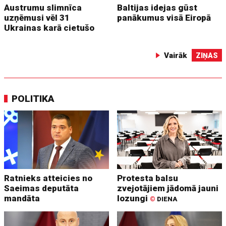
Austrumu slimnīca
Baltijas idejas gūst
uzņēmusi vēl 31
panākumus visā Eiropā
Ukrainas karā cietušo
Vairāk
ZIŅAS
POLITIKA
Ratnieks atteicies no
Protesta balsu
Saeimas deputāta
zvejotājiem jādomā jauni
mandāta
lozungi
©
DIENA