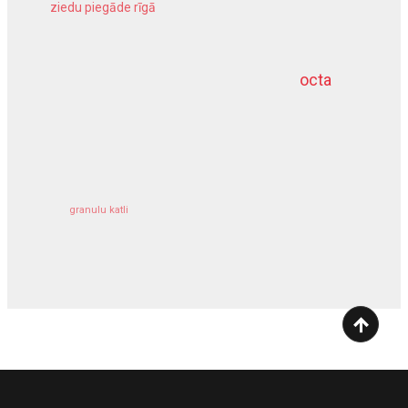
ziedu piegāde rīgā
meliorācijas darbi
octa
dziļurbums
kravu apdrošināšana
granulu katli
siltumsūknis