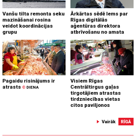
Vanšu tilta remonta seku
Ārkārtas sēdē lems par
mazināšanai rosina
Rīgas digitālās
veidot koordinācijas
aģentūras direktora
grupu
atbrīvošanu no amata
Pagaidu risinājums ir
Visiem Rīgas
atrasts
Centrāltirgus gaļas
©
DIENA
tirgotājiem atrastas
tirdzniecības vietas
citos paviljonos
Vairāk
RĪGĀ