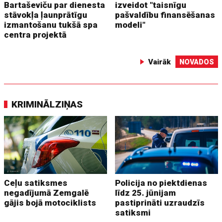
Bartaševiču par dienesta
izveidot "taisnīgu
stāvokļa ļaunprātīgu
pašvaldību finansēšanas
izmantošanu tukšā spa
modeli"
centra projektā
Vairāk
NOVADOS
KRIMINĀLZIŅAS
Ceļu satiksmes
Policija no piektdienas
negadījumā Zemgalē
līdz 25. jūnijam
gājis bojā motociklists
pastiprināti uzraudzīs
satiksmi