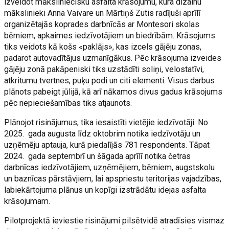
izveidot māksliniecisku asfalta krāsojumu, kura dizainu
mākslinieki Anna Vaivare un Mārtiņš Zutis radījuši aprīlī
organizētajās koprades darbnīcās ar Montesori skolas
bērniem, apkaimes iedzīvotājiem un biedrībām. Krāsojums
tiks veidots kā košs «paklājs», kas izcels gājēju zonas,
padarot autovadītājus uzmanīgākus. Pēc krāsojuma izveides
gājēju zonā pakāpeniski tiks uzstādīti soliņi, velostatīvi,
atkritumu tvertnes, puķu podi un citi elementi. Visus darbus
plānots pabeigt jūlijā, kā arī nākamos divus gadus krāsojums
pēc nepieciešamības tiks atjaunots.
Plānojot risinājumus, tika iesaistīti vietējie iedzīvotāji. No
2025. gada augusta līdz oktobrim notika iedzīvotāju un
uzņēmēju aptauja, kurā piedalījās 781 respondents. Tāpat
2024. gada septembrī un šāgada aprīlī notika četras
darbnīcas iedzīvotājiem, uzņēmējiem, bērniem, augstskolu
un baznīcas pārstāvjiem, lai apspriestu teritorijas vajadzības,
labiekārtojuma plānus un kopīgi izstrādātu idejas asfalta
krāsojumam.
Pilotprojektā ieviestie risinājumi pilsētvidē atradīsies vismaz