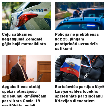
Ceļu satiksmes
Policija no piektdienas
negadījumā Zemgalē
līdz 25. jūnijam
gājis bojā motociklists
pastiprināti uzraudzīs
satiksmi
Apgabaltiesa atstāj
Bartaševiča partijas
Kopā
spēkā notiesājošu
Latvijai
valdes loceklis
spriedumu Rimšēvičam
apcietināts par ziņošanu
par viltota Covid-19
Krievijas dienestiem
sertifikāta iegādi