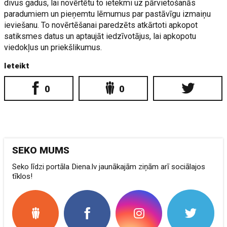
divus gadus, lai novērtētu to ietekmi uz pārvietošanās
paradumiem un pieņemtu lēmumus par pastāvīgu izmaiņu
ieviešanu. To novērtēšanai paredzēts atkārtoti apkopot
satiksmes datus un aptaujāt iedzīvotājus, lai apkopotu
viedokļus un priekšlikumus.
Ieteikt
0
0
SEKO MUMS
Seko līdzi portāla Diena.lv jaunākajām ziņām arī sociālajos
tīklos!