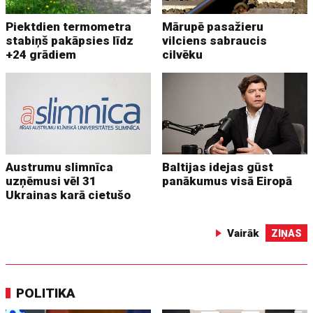
Piektdien termometra
Mārupē pasažieru
stabiņš pakāpsies līdz
vilciens sabraucis
+24 grādiem
cilvēku
Austrumu slimnīca
Baltijas idejas gūst
uzņēmusi vēl 31
panākumus visā Eiropā
Ukrainas karā cietušo
Vairāk
ZIŅAS
POLITIKA