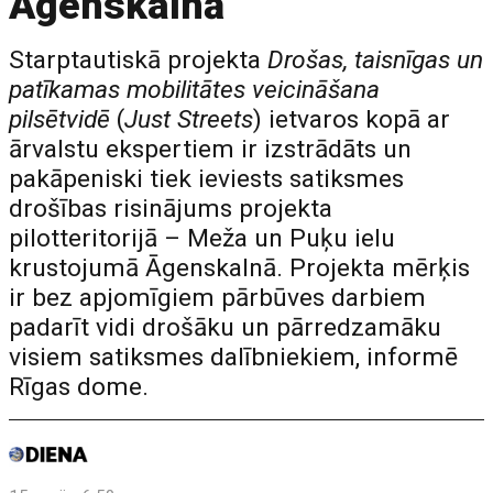
Āgenskalnā
Starptautiskā projekta
Drošas, taisnīgas un
patīkamas mobilitātes veicināšana
pilsētvidē
(
Just Streets
) ietvaros kopā ar
ārvalstu ekspertiem ir izstrādāts un
pakāpeniski tiek ieviests satiksmes
drošības risinājums projekta
pilotteritorijā – Meža un Puķu ielu
krustojumā Āgenskalnā. Projekta mērķis
ir bez apjomīgiem pārbūves darbiem
padarīt vidi drošāku un pārredzamāku
visiem satiksmes dalībniekiem, informē
Rīgas dome.