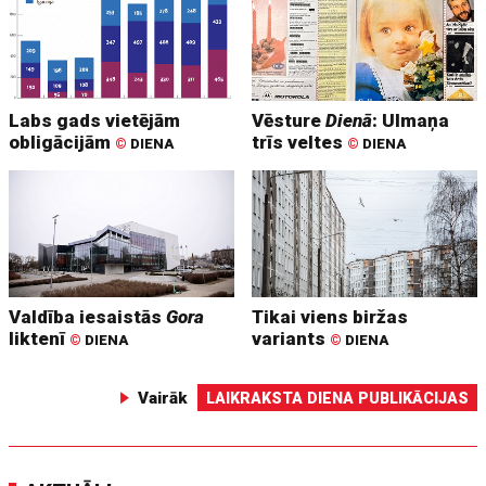
Labs gads vietējām
Vēsture
Dienā
: Ulmaņa
obligācijām
trīs veltes
©
DIENA
©
DIENA
Valdība iesaistās
Gora
Tikai viens biržas
liktenī
variants
©
DIENA
©
DIENA
Vairāk
LAIKRAKSTA DIENA PUBLIKĀCIJAS