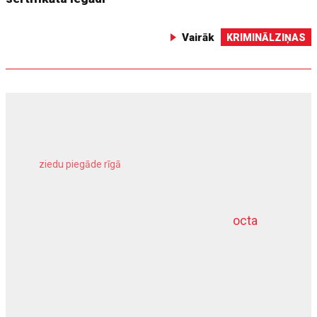
Vairāk
KRIMINĀLZIŅAS
ziedu piegāde rīgā
meliorācijas darbi
octa
dziļurbums
kravu apdrošināšana