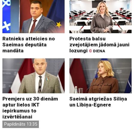
Ratnieks atteicies no
Protesta balsu
Saeimas deputāta
zvejotājiem jādomā jauni
mandāta
lozungi
©
DIENA
Premjers uz 30 dienām
Saeimā atgriežas Siliņa
aptur lielos IKT
un Lībiņa-Egnere
iepirkumus to
izvērtēšanai
Papildināts 13:35