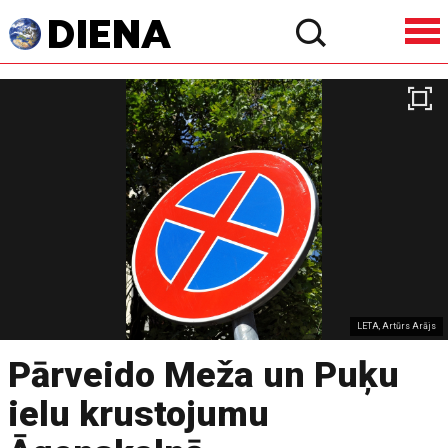
LETA, Artūrs Arājs
Pārveido Meža un Puķu
ielu krustojumu