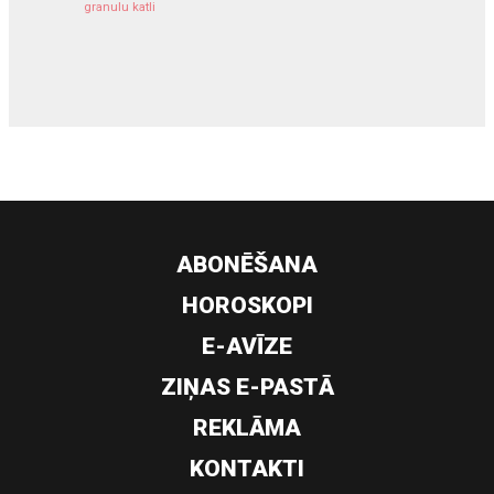
granulu katli
siltumsūknis
ABONĒŠANA
HOROSKOPI
E-AVĪZE
ZIŅAS E-PASTĀ
REKLĀMA
KONTAKTI