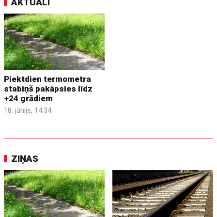
AKTUĀLI
Piektdien termometra
stabiņš pakāpsies līdz
+24 grādiem
18. jūnijs, 14:34
ZIŅAS