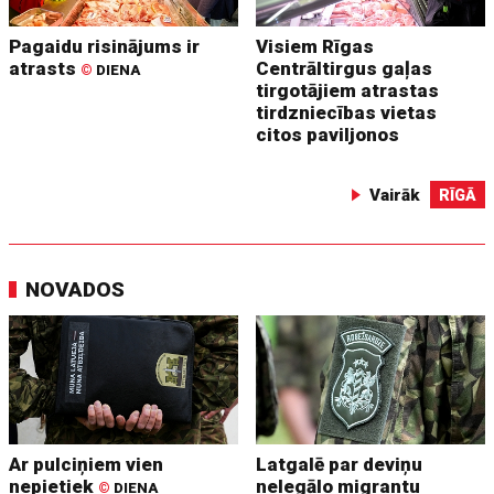
Pagaidu risinājums ir
Visiem Rīgas
atrasts
Centrāltirgus gaļas
©
DIENA
tirgotājiem atrastas
tirdzniecības vietas
citos paviljonos
Vairāk
RĪGĀ
NOVADOS
Ar pulciņiem vien
Latgalē par deviņu
nepietiek
nelegālo migrantu
©
DIENA