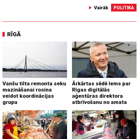
Vairāk
POLITIKA
RĪGĀ
Vanšu tilta remonta seku
Ārkārtas sēdē lems par
mazināšanai rosina
Rīgas digitālās
veidot koordinācijas
aģentūras direktora
grupu
atbrīvošanu no amata