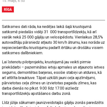
15. maijs, 6:50
RĪGĀ
Satiksmes dati rāda, ka nedēļas laikā šajā krustojumā
satiksmē piedalās vidēji 31 000 transportlīdzekļu, kā arī
vairāk nekā 25 000 gājēju un velosipēdistu. Vienlaikus 28,5%
autovadītāju pārsniedz atļauto 30 km/h ātrumu, kas norāda uz
nepieciešamību krustojumu padarīt ērtāku un drošāku visiem
satiksmes dalībniekiem.
Lai īstenotu pilotprojektu, krustojumā jau veikti pirmie
priekšdarbi – pazeminātas ietvju apmales un atjaunots ietves
segums, demontētas barjeras, esošie stabiņi un atdures, kā
arī attīrīta brauktuve. Tāpat uzklāti jauni ceļa apzīmējumi,
pārvietotas ceļa zīmes un izvietotas pagaidu zīmes, kas
darba dienās no plkst. 9.00 līdz 17.00 aizliedz
transportlīdzekļu apstāšanos darbu zonā.
Līdz jūlija sākumam jaunizveidotajās gājēju zonās paredzēts