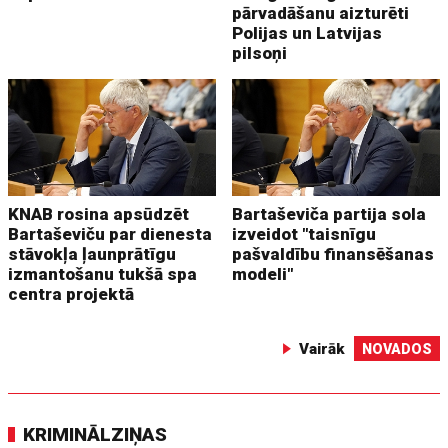
pārvadāšanu aizturēti
Polijas un Latvijas
pilsoņi
KNAB rosina apsūdzēt
Bartaševiča partija sola
Bartaševiču par dienesta
izveidot "taisnīgu
stāvokļa ļaunprātīgu
pašvaldību finansēšanas
izmantošanu tukšā spa
modeli"
centra projektā
Vairāk
NOVADOS
KRIMINĀLZIŅAS