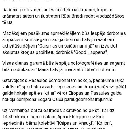
Radošie prāti varēs ļaut vaļu iztēlei un krāsām, kopā ar
grāmatas autori un ilustratori Rūtu Briedi radot visdažādākos
tēlus.
Mazākajiem pasākuma apmeklētājiem būs iespēja darboties
ar īpašiem smilšu-gaismas galdiem un Latvijā ražotiem
aktivitāšu dēļiem "Gaismas un sajūtu namiņā" un izveidot
skaistus kroņus papīrlietu darbnīcā "Good Happens".
Visas dienas garumā būs iespēja nofotografēties un saņemt
bilžu izdrukas ar "Mana Latvija, mana atbildība" motīviem.
Gatavojoties Pasaules čempionātam hokejā, pasākuma laikā
valdīs arī sportisks azarts - ģimenes un draugi varēs izspēlēt
galda hokeja spēles, kā arī vērot Eiropas un Pasaules galda
hokeja čempiona Edgara Caiča paraugdemonstrējumus.
Uz Vērmanes dārza estrādes skatuves no plkst. 12 līdz
14.40 skanēs bērnu balsis. Apmeklētājus muzikāli
iepriecinās bērnu kolektīvi "Knīpas un Knauķi", "Kolibri",