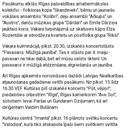
Pasākumu atklās Rīgas pašvaldības amatiermākslas
kolektīvi - folkloras kopa "Skandinieki", bērnu un jauniešu
vokālais ansamblis "Kolibri", deju ansambļi "Ačkups" un
"Austris", danču mūzikas grupa "Dārdari" un Emīla Dārziņa
jauktais koris. Vakara turpinājumā uz skatuves kāps Elza
Rozentāle ar etnodžeza kvartetu un postfolka grupa "Rikši".
Vakara kulminācijā, plkst. 20.30, izskanēs koncertstāsts
"Pavasaris. Mūžīgā jaunība". Tas ir stāsts par 4. maiju -
pavasari ne tikai dabā, bet arī mūsu valsts liktenī. Un
pavasaris ir mūžīgā atdzimšana, atgriešanās un jaunība.
Arī Rīgas apkaimēs norisināsies dažādi Latvijas Neatkarības
atjaunošanas gadadienai veltīti pasākumi. No plkst. 15 līdz
16.30 VEF Kultūras pilī izskanēs koncerts "Pūt, vējiņi!",
piedaloties orķestrim "Rīga", Rīgas kamerkorim "Ave Sol",
solistiem Ievai Paršai un Gundaram Dziļumam, kā arī
diriģentam Valdim Butānam.
Kultūras centrā "Imanta" plkst. 16 plānots svētku koncertu
"Valodiņa", kurā tiks atskaņota īpaši šiem svētkiem veltīta