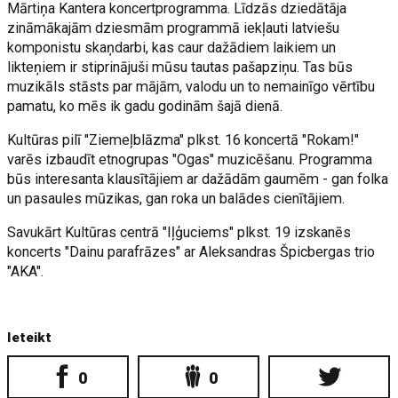
Mārtiņa Kantera koncertprogramma. Līdzās dziedātāja
zināmākajām dziesmām programmā iekļauti latviešu
komponistu skaņdarbi, kas caur dažādiem laikiem un
likteņiem ir stiprinājuši mūsu tautas pašapziņu. Tas būs
muzikāls stāsts par mājām, valodu un to nemainīgo vērtību
pamatu, ko mēs ik gadu godinām šajā dienā.
Kultūras pilī "Ziemeļblāzma" plkst. 16 koncertā "Rokam!"
varēs izbaudīt etnogrupas "Ogas" muzicēšanu. Programma
būs interesanta klausītājiem ar dažādām gaumēm - gan folka
un pasaules mūzikas, gan roka un balādes cienītājiem.
Savukārt Kultūras centrā "Iļģuciems" plkst. 19 izskanēs
koncerts "Dainu parafrāzes" ar Aleksandras Špicbergas trio
"AKA".
Ieteikt
0
0