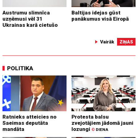
Austrumu slimnīca
Baltijas idejas gūst
uzņēmusi vēl 31
panākumus visā Eiropā
Ukrainas karā cietušo
Vairāk
ZIŅAS
POLITIKA
Ratnieks atteicies no
Protesta balsu
Saeimas deputāta
zvejotājiem jādomā jauni
mandāta
lozungi
©
DIENA