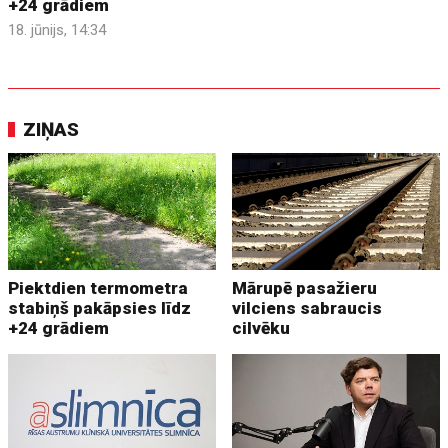
+24 grādiem
18. jūnijs, 14:34
ZIŅAS
Piektdien termometra
Mārupē pasažieru
stabiņš pakāpsies līdz
vilciens sabraucis
+24 grādiem
cilvēku