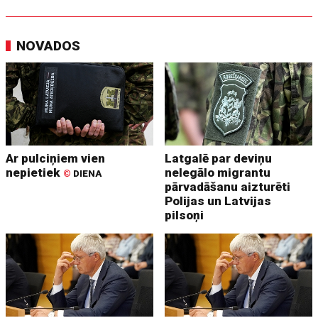
NOVADOS
Ar pulciņiem vien
Latgalē par deviņu
nepietiek
nelegālo migrantu
©
DIENA
pārvadāšanu aizturēti
Polijas un Latvijas
pilsoņi