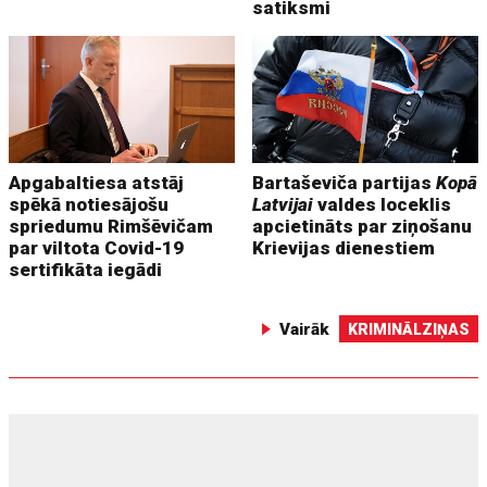
satiksmi
Apgabaltiesa atstāj
Bartaševiča partijas
Kopā
spēkā notiesājošu
Latvijai
valdes loceklis
spriedumu Rimšēvičam
apcietināts par ziņošanu
par viltota Covid-19
Krievijas dienestiem
sertifikāta iegādi
Vairāk
KRIMINĀLZIŅAS