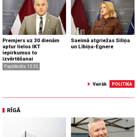
Premjers uz 30 dienām
Saeimā atgriežas Siliņa
aptur lielos IKT
un Lībiņa-Egnere
iepirkumus to
izvērtēšanai
Papildināts 13:35
Vairāk
POLITIKA
RĪGĀ