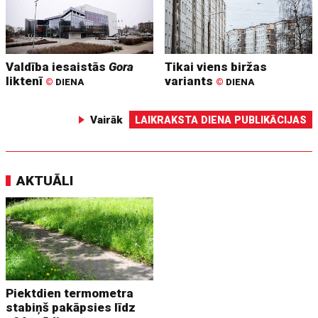
Valdība iesaistās
Gora
Tikai viens biržas
liktenī
variants
©
DIENA
©
DIENA
Vairāk
LAIKRAKSTA DIENA PUBLIKĀCIJAS
AKTUĀLI
Piektdien termometra
stabiņš pakāpsies līdz