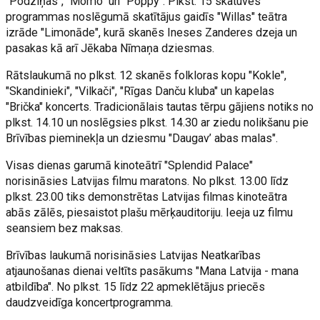
"Podziņas", "Momo" un "Poppy". Plkst. 15 skatuves
programmas noslēgumā skatītājus gaidīs "Willas" teātra
izrāde "Limonāde", kurā skanēs Ineses Zanderes dzeja un
pasakas kā arī Jēkaba Nīmaņa dziesmas.
Rātslaukumā no plkst. 12 skanēs folkloras kopu "Kokle",
"Skandinieki", "Vilkači", "Rīgas Danču kluba" un kapelas
"Brička" koncerts. Tradicionālais tautas tērpu gājiens notiks no
plkst. 14.10 un noslēgsies plkst. 14.30 ar ziedu nolikšanu pie
Brīvības pieminekļa un dziesmu "Daugav’ abas malas".
Visas dienas garumā kinoteātrī "Splendid Palace"
norisināsies Latvijas filmu maratons. No plkst. 13.00 līdz
plkst. 23.00 tiks demonstrētas Latvijas filmas kinoteātra
abās zālēs, piesaistot plašu mērķauditoriju. Ieeja uz filmu
seansiem bez maksas.
Brīvības laukumā norisināsies Latvijas Neatkarības
atjaunošanas dienai veltīts pasākums "Mana Latvija - mana
atbildība". No plkst. 15 līdz 22 apmeklētājus priecēs
daudzveidīga koncertprogramma.