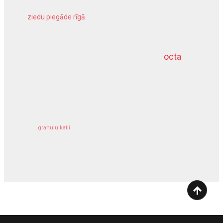
ziedu piegāde rīgā
meliorācijas darbi
octa
dziļurbums
kravu apdrošināšana
granulu katli
siltumsūknis