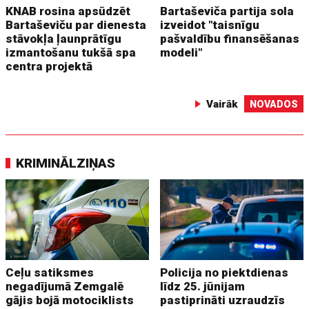
KNAB rosina apsūdzēt
Bartaševiča partija sola
Bartaševiču par dienesta
izveidot "taisnīgu
stāvokļa ļaunprātīgu
pašvaldību finansēšanas
izmantošanu tukšā spa
modeli"
centra projektā
Vairāk
NOVADOS
KRIMINĀLZIŅAS
Ceļu satiksmes
Policija no piektdienas
negadījumā Zemgalē
līdz 25. jūnijam
gājis bojā motociklists
pastiprināti uzraudzīs