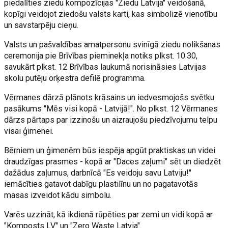
piedalīties ziedu kompozīcijas "Ziedu Latvija" veidošanā,
kopīgi veidojot ziedošu valsts karti, kas simbolizē vienotību
un savstarpēju cieņu.
Valsts un pašvaldības amatpersonu svinīgā ziedu nolikšanas
ceremonija pie Brīvības pieminekļa notiks plkst. 10.30,
savukārt plkst. 12 Brīvības laukumā norisināsies Latvijas
skolu putēju orķestra defilē programma.
Vērmanes dārzā plānots krāsains un iedvesmojošs svētku
pasākums "Mēs visi kopā - Latvijā!". No plkst. 12 Vērmanes
dārzs pārtaps par izzinošu un aizraujošu piedzīvojumu telpu
visai ģimenei.
Bērniem un ģimenēm būs iespēja apgūt praktiskas un videi
draudzīgas prasmes - kopā ar "Daces zaļumi" sēt un diedzēt
dažādus zaļumus, darbnīcā "Es veidoju savu Latviju!"
iemācīties gatavot dabīgu plastilīnu un no pagatavotās
masas izveidot kādu simbolu.
Varēs uzzināt, kā ikdienā rūpēties par zemi un vidi kopā ar
"Komposts LV" un "Zero Waste Latvia".