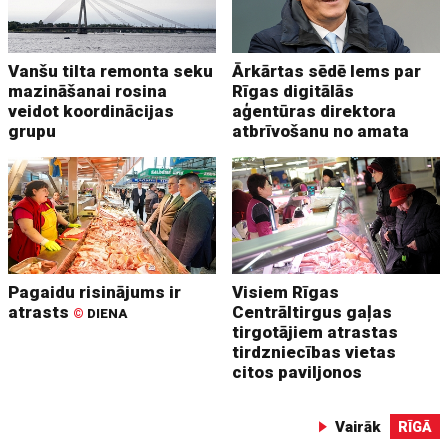
Vanšu tilta remonta seku
Ārkārtas sēdē lems par
mazināšanai rosina
Rīgas digitālās
veidot koordinācijas
aģentūras direktora
grupu
atbrīvošanu no amata
Pagaidu risinājums ir
Visiem Rīgas
atrasts
Centrāltirgus gaļas
©
DIENA
tirgotājiem atrastas
tirdzniecības vietas
citos paviljonos
Vairāk
RĪGĀ