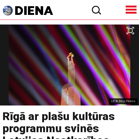
LETA, Edijs Pālens
Rīgā ar plašu kultūras
programmu svinēs