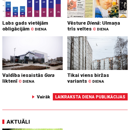
Labs gads vietējām
Vēsture
Dienā
: Ulmaņa
obligācijām
trīs veltes
©
DIENA
©
DIENA
Valdība iesaistās
Gora
Tikai viens biržas
liktenī
variants
©
DIENA
©
DIENA
Vairāk
LAIKRAKSTA DIENA PUBLIKĀCIJAS
AKTUĀLI