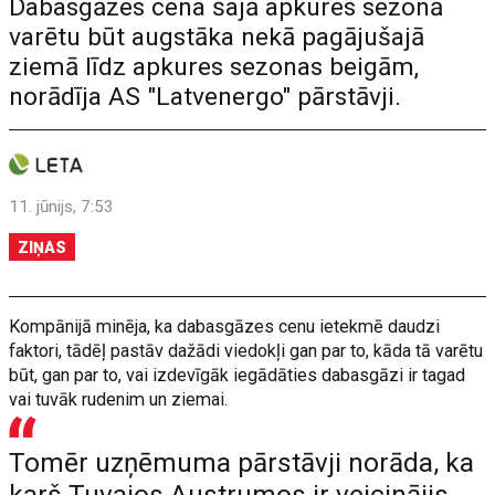
Dabasgāzes cena šajā apkures sezonā
varētu būt augstāka nekā pagājušajā
ziemā līdz apkures sezonas beigām,
norādīja AS "Latvenergo" pārstāvji.
11. jūnijs, 7:53
ZIŅAS
Kompānijā minēja, ka dabasgāzes cenu ietekmē daudzi
faktori, tādēļ pastāv dažādi viedokļi gan par to, kāda tā varētu
būt, gan par to, vai izdevīgāk iegādāties dabasgāzi ir tagad
vai tuvāk rudenim un ziemai.
Tomēr uzņēmuma pārstāvji norāda, ka
karš Tuvajos Austrumos ir veicinājis