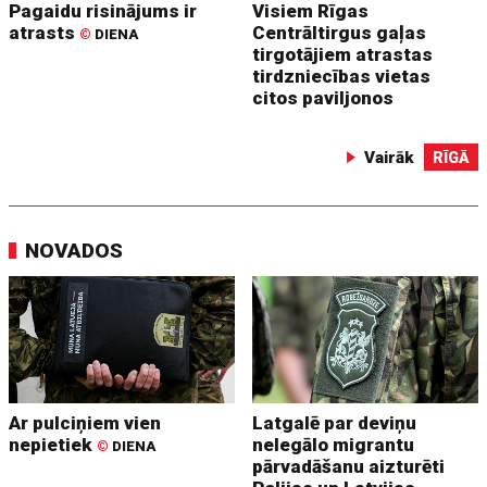
Pagaidu risinājums ir
Visiem Rīgas
atrasts
Centrāltirgus gaļas
©
DIENA
tirgotājiem atrastas
tirdzniecības vietas
citos paviljonos
Vairāk
RĪGĀ
NOVADOS
Ar pulciņiem vien
Latgalē par deviņu
nepietiek
nelegālo migrantu
©
DIENA
pārvadāšanu aizturēti