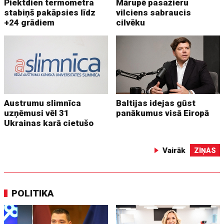
Piektdien termometra
Mārupē pasažieru
stabiņš pakāpsies līdz
vilciens sabraucis
+24 grādiem
cilvēku
Austrumu slimnīca
Baltijas idejas gūst
uzņēmusi vēl 31
panākumus visā Eiropā
Ukrainas karā cietušo
Vairāk
ZIŅAS
POLITIKA