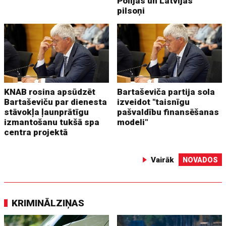
Polijas un Latvijas
pilsoņi
KNAB rosina apsūdzēt
Bartaševiča partija sola
Bartaševiču par dienesta
izveidot "taisnīgu
stāvokļa ļaunprātīgu
pašvaldību finansēšanas
izmantošanu tukšā spa
modeli"
centra projektā
Vairāk
NOVADOS
KRIMINĀLZIŅAS