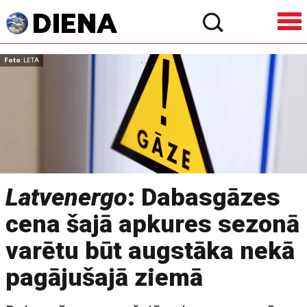
Foto
: LETA
Latvenergo
: Dabasgāzes
cena šajā apkures sezonā
varētu būt augstāka nekā
pagājušajā ziemā