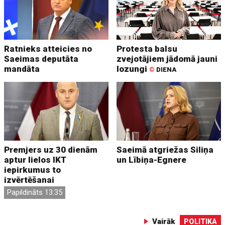
Ratnieks atteicies no
Protesta balsu
Saeimas deputāta
zvejotājiem jādomā jauni
mandāta
lozungi
©
DIENA
Premjers uz 30 dienām
Saeimā atgriežas Siliņa
aptur lielos IKT
un Lībiņa-Egnere
iepirkumus to
izvērtēšanai
Papildināts 13:35
Vairāk
POLITIKA