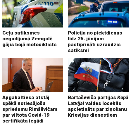
Ceļu satiksmes
Policija no piektdienas
negadījumā Zemgalē
līdz 25. jūnijam
gājis bojā motociklists
pastiprināti uzraudzīs
satiksmi
Apgabaltiesa atstāj
Bartaševiča partijas
Kopā
spēkā notiesājošu
Latvijai
valdes loceklis
spriedumu Rimšēvičam
apcietināts par ziņošanu
par viltota Covid-19
Krievijas dienestiem
sertifikāta iegādi