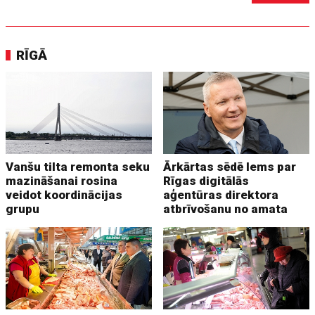
RĪGĀ
Vanšu tilta remonta seku
Ārkārtas sēdē lems par
mazināšanai rosina
Rīgas digitālās
veidot koordinācijas
aģentūras direktora
grupu
atbrīvošanu no amata