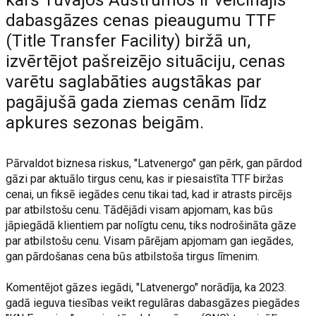
dabasgāzes cenas pieaugumu TTF
(Title Transfer Facility) biržā un,
izvērtējot pašreizējo situāciju, cenas
varētu saglabāties augstākas par
pagājušā gada ziemas cenām līdz
apkures sezonas beigām.
Pārvaldot biznesa riskus, "Latvenergo" gan pērk, gan pārdod
gāzi par aktuālo tirgus cenu, kas ir piesaistīta TTF biržas
cenai, un fiksē iegādes cenu tikai tad, kad ir atrasts pircējs
par atbilstošu cenu. Tādējādi visam apjomam, kas būs
jāpiegādā klientiem par nolīgtu cenu, tiks nodrošināta gāze
par atbilstošu cenu. Visam pārējam apjomam gan iegādes,
gan pārdošanas cena būs atbilstoša tirgus līmenim.
Komentējot gāzes iegādi, "Latvenergo" norādīja, ka 2023.
gadā ieguva tiesības veikt regulāras dabasgāzes piegādes