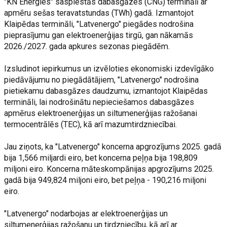
"KN Energies" saspiestās dabasgāzes (CNG) terminālī ar
apmēru sešas teravatstundas (TWh) gadā. Izmantojot
Klaipēdas termināli, "Latvenergo" piegādes nodrošina
pieprasījumu gan elektroenerģijas tirgū, gan nākamās
2026./2027. gada apkures sezonas piegādēm.
Izsludinot iepirkumus un izvēloties ekonomiski izdevīgāko
piedāvājumu no piegādātājiem, "Latvenergo" nodrošina
pietiekamu dabasgāzes daudzumu, izmantojot Klaipēdas
termināli, lai nodrošinātu nepieciešamos dabasgāzes
apmērus elektroenerģijas un siltumenerģijas ražošanai
termocentrālēs (TEC), kā arī mazumtirdzniecībai.
Jau ziņots, ka "Latvenergo" koncerna apgrozījums 2025. gadā
bija 1,566 miljardi eiro, bet koncerna peļņa bija 198,809
miljoni eiro. Koncerna māteskompānijas apgrozījums 2025.
gadā bija 949,824 miljoni eiro, bet peļņa - 190,216 miljoni
eiro.
"Latvenergo" nodarbojas ar elektroenerģijas un
siltumenerģijas ražošanu un tirdzniecību, kā arī ar