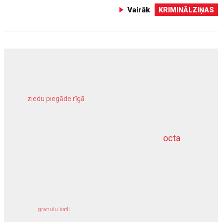
Vairāk
KRIMINĀLZIŅAS
ziedu piegāde rīgā
meliorācijas darbi
octa
dziļurbums
kravu apdrošināšana
granulu katli
siltumsūknis