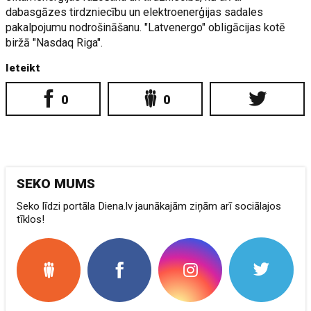
dabasgāzes tirdzniecību un elektroenerģijas sadales
pakalpojumu nodrošināšanu. "Latvenergo" obligācijas kotē
biržā "Nasdaq Riga".
Ieteikt
0
0
SEKO MUMS
Seko līdzi portāla Diena.lv jaunākajām ziņām arī sociālajos
tīklos!