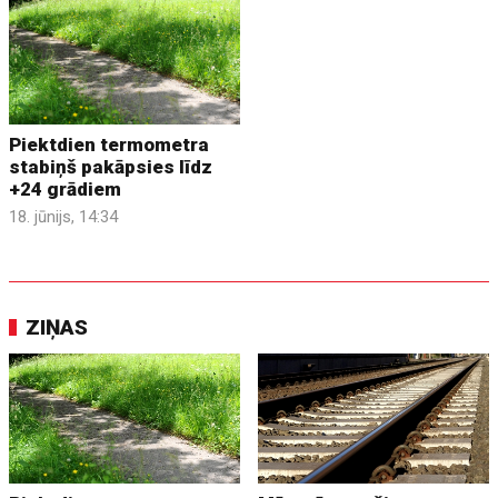
Piektdien termometra
stabiņš pakāpsies līdz
+24 grādiem
18. jūnijs, 14:34
ZIŅAS