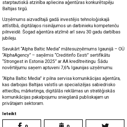
starptautiskā atzinība apliecina aģentūras konkurētspēju
Baltijas tirgū.
Uzņēmums aizvadītajā gadā investējis tehnoloģiskajā
attīstībā, digitālajos risinājumos un darbinieku kompetenču
pilnveidē. Šogad aģentūra atzīmē arī savu 30 gadu darbības
jubileju.
Savukārt “Alpha Baltic Media” mātesuzņēmums Igaunijā – OÜ
“AlphaAgency” – saņēmis “Creditinfo Eesti” sertifikātu
“Strongest in Estonia 2025” ar AA kredītreitingu. Šādu
novērtējumu saņem aptuveni 7,6% Igaunijas uzņēmumu.
“Alpha Baltic Media” ir pilna servisa komunikācijas aģentūra,
kas darbojas Baltijas valstīs un specializējas sabiedrisko
attiecību, mārketinga, digitālās reklāmas un stratēģiskās
komunikācijas pakalpojumu sniegšanā publiskajam un
privātajam sektoram.
Ieteikt
0
0