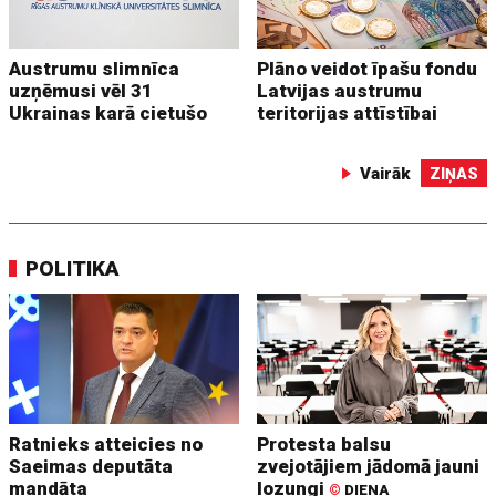
Austrumu slimnīca
Plāno veidot īpašu fondu
uzņēmusi vēl 31
Latvijas austrumu
Ukrainas karā cietušo
teritorijas attīstībai
Vairāk
ZIŅAS
POLITIKA
Ratnieks atteicies no
Protesta balsu
Saeimas deputāta
zvejotājiem jādomā jauni
mandāta
lozungi
©
DIENA