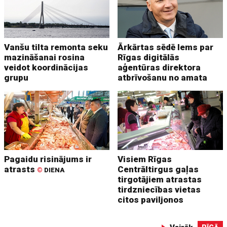
Vanšu tilta remonta seku
Ārkārtas sēdē lems par
mazināšanai rosina
Rīgas digitālās
veidot koordinācijas
aģentūras direktora
grupu
atbrīvošanu no amata
Pagaidu risinājums ir
Visiem Rīgas
atrasts
Centrāltirgus gaļas
©
DIENA
tirgotājiem atrastas
tirdzniecības vietas
citos paviljonos