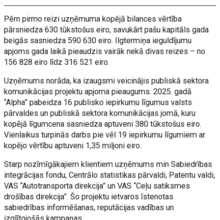
Pērn pirmo reizi uzņēmuma kopējā bilances vērtība
pārsniedza 630 tūkstošus eiro, savukārt pašu kapitāls gada
beigās sasniedza 590 630 eiro. Ilgtermiņa ieguldījumu
apjoms gada laikā pieaudzis vairāk nekā divas reizes – no
156 828 eiro līdz 316 521 eiro.
Uzņēmums norāda, ka izaugsmi veicinājis publiskā sektora
komunikācijas projektu apjoma pieaugums. 2025. gadā
“Alpha” pabeidza 16 publisko iepirkumu līgumus valsts
pārvaldes un publiskā sektora komunikācijas jomā, kuru
kopējā līgumcena sasniedza aptuveni 380 tūkstošus eiro.
Vienlaikus turpinās darbs pie vēl 19 iepirkumu līgumiem ar
kopējo vērtību aptuveni 1,35 miljoni eiro.
Starp nozīmīgākajiem klientiem uzņēmums min Sabiedrības
integrācijas fondu, Centrālo statistikas pārvaldi, Patentu valdi,
VAS “Autotransporta direkcija” un VAS “Ceļu satiksmes
drošības direkcija”. Šo projektu ietvaros īstenotas
sabiedrības informēšanas, reputācijas vadības un
izglītojošās kampaņas.