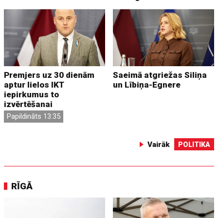
Premjers uz 30 dienām
Saeimā atgriežas Siliņa
aptur lielos IKT
un Lībiņa-Egnere
iepirkumus to
izvērtēšanai
Papildināts 13:35
Vairāk
POLITIKA
RĪGĀ