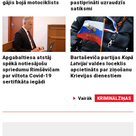
gājis bojā motociklists
pastiprināti uzraudzīs
satiksmi
Apgabaltiesa atstāj
Bartaševiča partijas
Kopā
spēkā notiesājošu
Latvijai
valdes loceklis
spriedumu Rimšēvičam
apcietināts par ziņošanu
par viltota Covid-19
Krievijas dienestiem
sertifikāta iegādi
Vairāk
KRIMINĀLZIŅAS