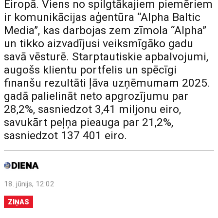
Eiropā. Viens no spilgtākajiem piemēriem
ir komunikācijas aģentūra “Alpha Baltic
Media”, kas darbojas zem zīmola “Alpha”
un tikko aizvadījusi veiksmīgāko gadu
savā vēsturē. Starptautiskie apbalvojumi,
augošs klientu portfelis un spēcīgi
finanšu rezultāti ļāva uzņēmumam 2025.
gadā palielināt neto apgrozījumu par
28,2%, sasniedzot 3,41 miljonu eiro,
savukārt peļņa pieauga par 21,2%,
sasniedzot 137 401 eiro.
18. jūnijs, 12:02
ZIŅAS