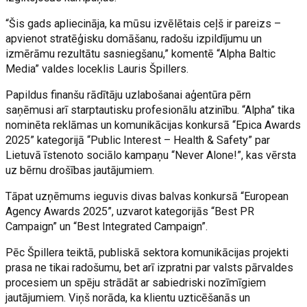
“Šis gads apliecināja, ka mūsu izvēlētais ceļš ir pareizs –
apvienot stratēģisku domāšanu, radošu izpildījumu un
izmērāmu rezultātu sasniegšanu,” komentē “Alpha Baltic
Media” valdes loceklis Lauris Špillers.
Papildus finanšu rādītāju uzlabošanai aģentūra pērn
saņēmusi arī starptautisku profesionālu atzinību. “Alpha” tika
nominēta reklāmas un komunikācijas konkursā “Epica Awards
2025” kategorijā “Public Interest – Health & Safety” par
Lietuvā īstenoto sociālo kampaņu “Never Alone!”, kas vērsta
uz bērnu drošības jautājumiem.
Tāpat uzņēmums ieguvis divas balvas konkursā “European
Agency Awards 2025”, uzvarot kategorijās “Best PR
Campaign” un “Best Integrated Campaign”.
Pēc Špillera teiktā, publiskā sektora komunikācijas projekti
prasa ne tikai radošumu, bet arī izpratni par valsts pārvaldes
procesiem un spēju strādāt ar sabiedriski nozīmīgiem
jautājumiem. Viņš norāda, ka klientu uzticēšanās un