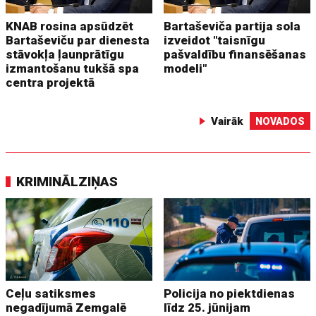
KNAB rosina apsūdzēt
Bartaševiča partija sola
Bartaševiču par dienesta
izveidot "taisnīgu
stāvokļa ļaunprātīgu
pašvaldību finansēšanas
izmantošanu tukšā spa
modeli"
centra projektā
Vairāk
NOVADOS
KRIMINĀLZIŅAS
Ceļu satiksmes
Policija no piektdienas
negadījumā Zemgalē
līdz 25. jūnijam