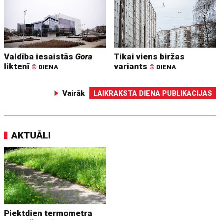
Valdība iesaistās
Gora
Tikai viens biržas
liktenī
variants
©
DIENA
©
DIENA
Vairāk
LAIKRAKSTA DIENA PUBLIKĀCIJAS
AKTUĀLI
Piektdien termometra