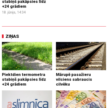
stabiņš pakāpsies līdz
+24 grādiem
18. jūnijs, 14:34
ZIŅAS
Piektdien termometra
Mārupē pasažieru
stabiņš pakāpsies līdz
vilciens sabraucis
+24 grādiem
cilvēku