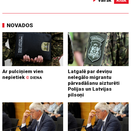
Vairāk
RĪGĀ
NOVADOS
Ar pulciņiem vien
Latgalē par deviņu
nepietiek
nelegālo migrantu
©
DIENA
pārvadāšanu aizturēti
Polijas un Latvijas
pilsoņi