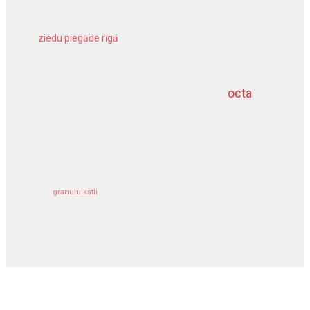
ziedu piegāde rīgā
meliorācijas darbi
octa
dziļurbums
kravu apdrošināšana
granulu katli
siltumsūknis