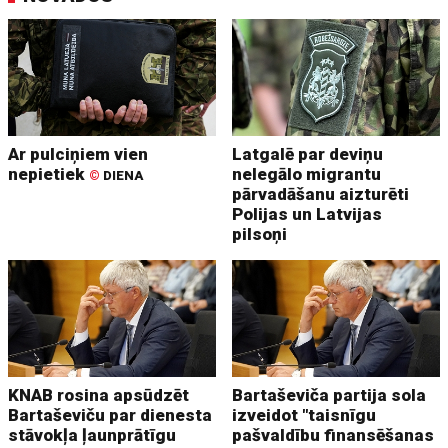
Ar pulciņiem vien
Latgalē par deviņu
nepietiek
nelegālo migrantu
©
DIENA
pārvadāšanu aizturēti
Polijas un Latvijas
pilsoņi
KNAB rosina apsūdzēt
Bartaševiča partija sola
Bartaševiču par dienesta
izveidot "taisnīgu
stāvokļa ļaunprātīgu
pašvaldību finansēšanas