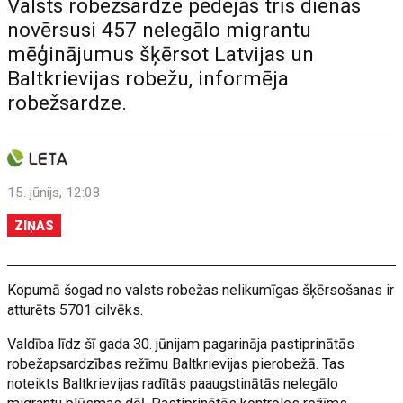
Valsts robežsardze pēdējās trīs dienās
novērsusi 457 nelegālo migrantu
mēģinājumus šķērsot Latvijas un
Baltkrievijas robežu, informēja
robežsardze.
15. jūnijs, 12:08
ZIŅAS
Kopumā šogad no valsts robežas nelikumīgas šķērsošanas ir
atturēts 5701 cilvēks.
Valdība līdz šī gada 30. jūnijam pagarināja pastiprinātās
robežapsardzības režīmu Baltkrievijas pierobežā. Tas
noteikts Baltkrievijas radītās paaugstinātās nelegālo