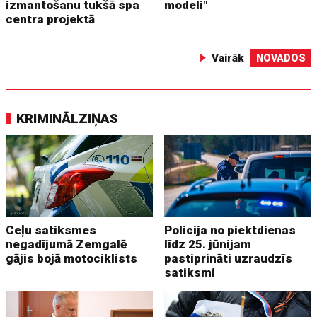
izmantošanu tukšā spa
modeli"
centra projektā
Vairāk
NOVADOS
KRIMINĀLZIŅAS
Ceļu satiksmes
Policija no piektdienas
negadījumā Zemgalē
līdz 25. jūnijam
gājis bojā motociklists
pastiprināti uzraudzīs
satiksmi