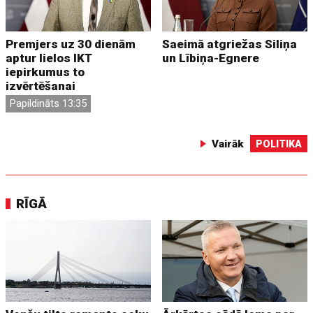
Premjers uz 30 dienām
Saeimā atgriežas Siliņa
aptur lielos IKT
un Lībiņa-Egnere
iepirkumus to
izvērtēšanai
Papildināts 13:35
Vairāk
POLITIKA
RĪGĀ