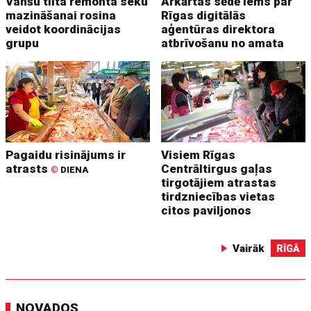
Vanšu tilta remonta seku
Ārkārtas sēdē lems par
mazināšanai rosina
Rīgas digitālās
veidot koordinācijas
aģentūras direktora
grupu
atbrīvošanu no amata
Pagaidu risinājums ir
Visiem Rīgas
atrasts
Centrāltirgus gaļas
©
DIENA
tirgotājiem atrastas
tirdzniecības vietas
citos paviljonos
Vairāk
RĪGĀ
NOVADOS