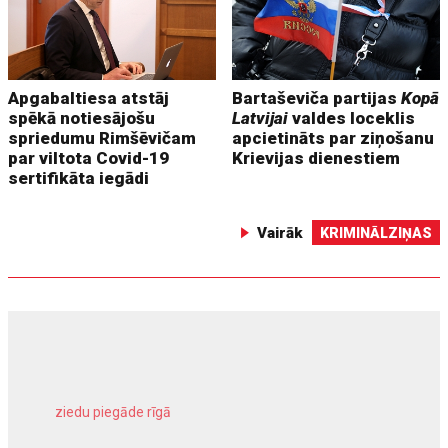
Apgabaltiesa atstāj
Bartaševiča partijas
Kopā
spēkā notiesājošu
Latvijai
valdes loceklis
spriedumu Rimšēvičam
apcietināts par ziņošanu
par viltota Covid-19
Krievijas dienestiem
sertifikāta iegādi
Vairāk
KRIMINĀLZIŅAS
ziedu piegāde rīgā
meliorācijas darbi