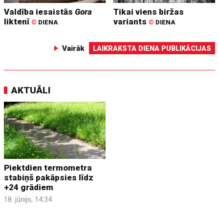
Valdība iesaistās
Gora
Tikai viens biržas
liktenī
variants
©
DIENA
©
DIENA
Vairāk
LAIKRAKSTA DIENA PUBLIKĀCIJAS
AKTUĀLI
Piektdien termometra
stabiņš pakāpsies līdz
+24 grādiem
18. jūnijs, 14:34