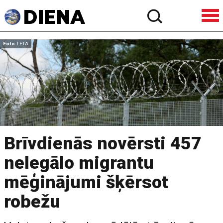
Foto
: LETA
Brīvdienās novērsti 457
nelegālo migrantu
mēģinājumi šķērsot
robežu