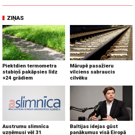
ZIŅAS
Piektdien termometra
Mārupē pasažieru
stabiņš pakāpsies līdz
vilciens sabraucis
+24 grādiem
cilvēku
Austrumu slimnīca
Baltijas idejas gūst
uzņēmusi vēl 31
panākumus visā Eiropā