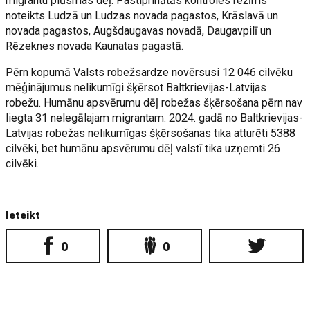
migrantu plūsmas dēļ. Pastiprinātās kontroles režīms
noteikts Ludzā un Ludzas novada pagastos, Krāslavā un
novada pagastos, Augšdaugavas novadā, Daugavpilī un
Rēzeknes novada Kaunatas pagastā.
Pērn kopumā Valsts robežsardze novērsusi 12 046 cilvēku
mēģinājumus nelikumīgi šķērsot Baltkrievijas-Latvijas
robežu. Humānu apsvērumu dēļ robežas šķērsošana pērn nav
liegta 31 nelegālajam migrantam. 2024. gadā no Baltkrievijas-
Latvijas robežas nelikumīgas šķērsošanas tika atturēti 5388
cilvēki, bet humānu apsvērumu dēļ valstī tika uzņemti 26
cilvēki.
Ieteikt
0
0