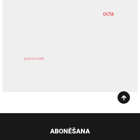
octa
dziļurbums
kravu apdrošināšana
granulu katli
siltumsūknis
ABONĒŠANA