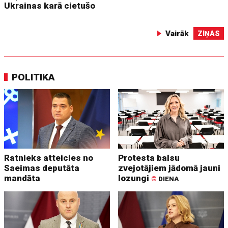
Ukrainas karā cietušo
Vairāk
ZIŅAS
POLITIKA
Ratnieks atteicies no
Protesta balsu
Saeimas deputāta
zvejotājiem jādomā jauni
mandāta
lozungi
©
DIENA