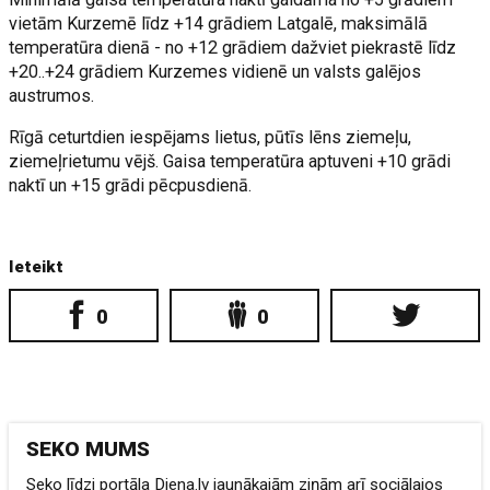
vietām Kurzemē līdz +14 grādiem Latgalē, maksimālā
temperatūra dienā - no +12 grādiem dažviet piekrastē līdz
+20..+24 grādiem Kurzemes vidienē un valsts galējos
austrumos.
Rīgā ceturtdien iespējams lietus, pūtīs lēns ziemeļu,
ziemeļrietumu vējš. Gaisa temperatūra aptuveni +10 grādi
naktī un +15 grādi pēcpusdienā.
Ieteikt
0
0
SEKO MUMS
Seko līdzi portāla Diena.lv jaunākajām ziņām arī sociālajos