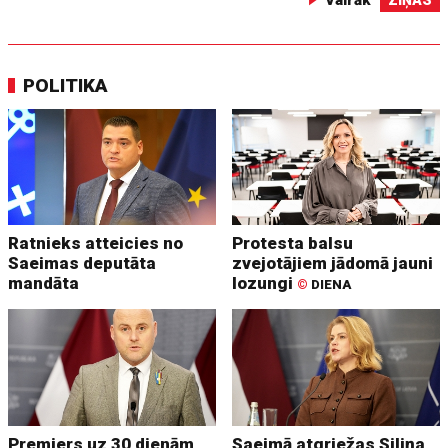
POLITIKA
Ratnieks atteicies no
Protesta balsu
Saeimas deputāta
zvejotājiem jādomā jauni
mandāta
lozungi
©
DIENA
Premjers uz 30 dienām
Saeimā atgriežas Siliņa