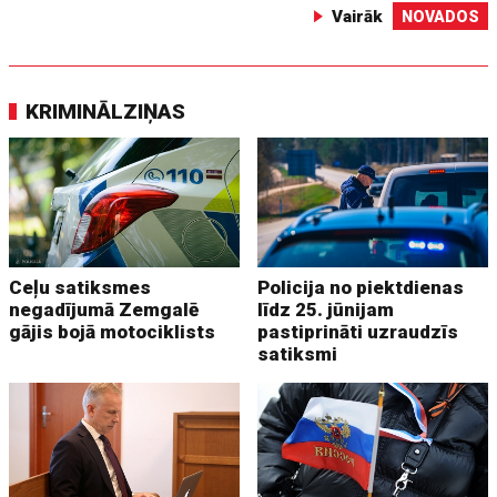
Vairāk
NOVADOS
KRIMINĀLZIŅAS
Ceļu satiksmes
Policija no piektdienas
negadījumā Zemgalē
līdz 25. jūnijam
gājis bojā motociklists
pastiprināti uzraudzīs
satiksmi