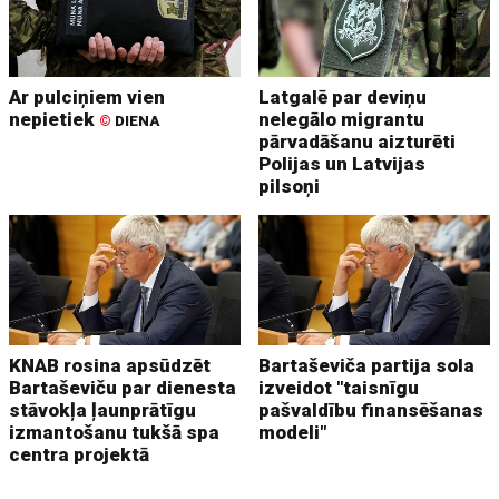
Ar pulciņiem vien
Latgalē par deviņu
nepietiek
nelegālo migrantu
©
DIENA
pārvadāšanu aizturēti
Polijas un Latvijas
pilsoņi
KNAB rosina apsūdzēt
Bartaševiča partija sola
Bartaševiču par dienesta
izveidot "taisnīgu
stāvokļa ļaunprātīgu
pašvaldību finansēšanas
izmantošanu tukšā spa
modeli"
centra projektā