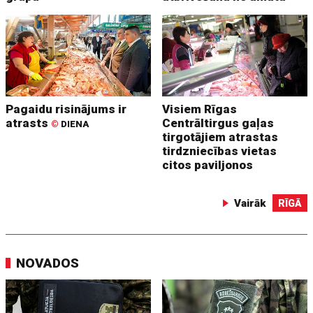
Pagaidu risinājums ir
Visiem Rīgas
atrasts
Centrāltirgus gaļas
©
DIENA
tirgotājiem atrastas
tirdzniecības vietas
citos paviljonos
Vairāk
RĪGĀ
NOVADOS