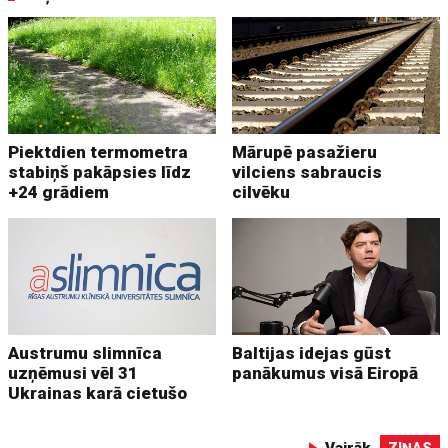
Piektdien termometra
Mārupē pasažieru
stabiņš pakāpsies līdz
vilciens sabraucis
+24 grādiem
cilvēku
Austrumu slimnīca
Baltijas idejas gūst
uzņēmusi vēl 31
panākumus visā Eiropā
Ukrainas karā cietušo
Vairāk
ZIŅAS