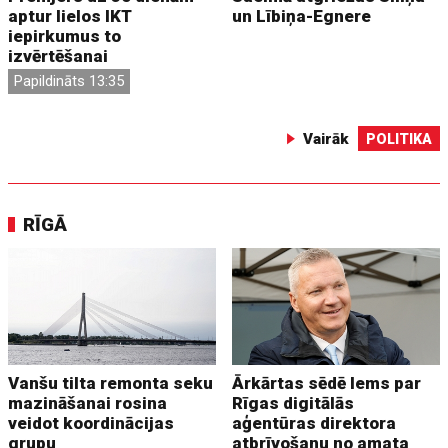
aptur lielos IKT
un Lībiņa-Egnere
iepirkumus to
izvērtēšanai
Papildināts 13:35
Vairāk
POLITIKA
RĪGĀ
Vanšu tilta remonta seku
Ārkārtas sēdē lems par
mazināšanai rosina
Rīgas digitālās
veidot koordinācijas
aģentūras direktora
grupu
atbrīvošanu no amata