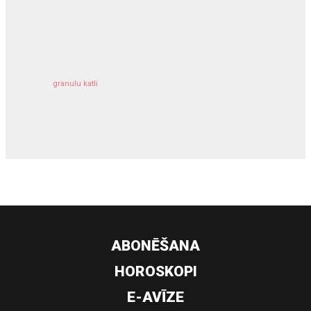
kravu apdrošināšana
granulu katli
siltumsūknis
ABONĒŠANA
HOROSKOPI
E-AVĪZE