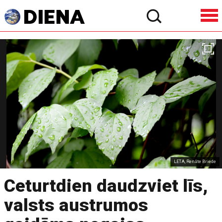
LETA, Renāte Briede
Ceturtdien daudzviet līs,
valsts austrumos