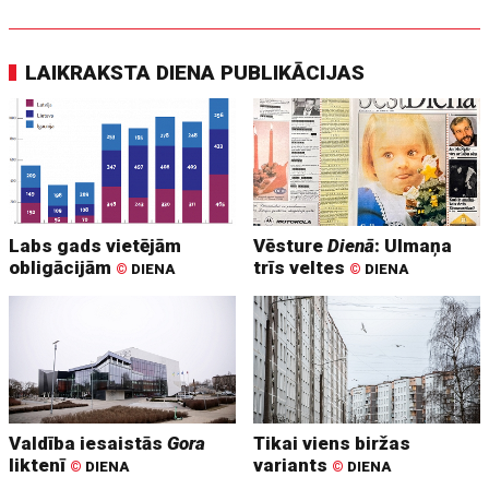
LAIKRAKSTA DIENA PUBLIKĀCIJAS
Labs gads vietējām
Vēsture
Dienā
: Ulmaņa
obligācijām
trīs veltes
©
DIENA
©
DIENA
Valdība iesaistās
Gora
Tikai viens biržas
liktenī
variants
©
DIENA
©
DIENA