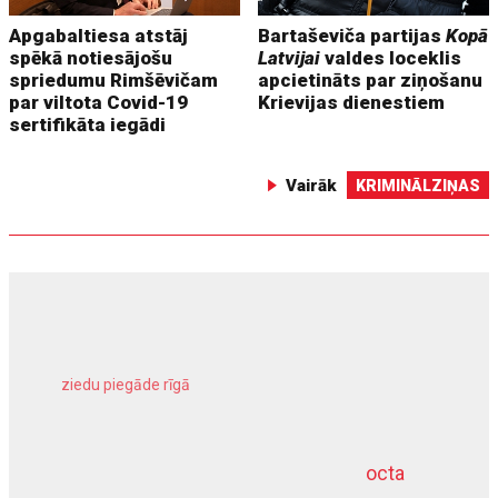
Apgabaltiesa atstāj
Bartaševiča partijas
Kopā
spēkā notiesājošu
Latvijai
valdes loceklis
spriedumu Rimšēvičam
apcietināts par ziņošanu
par viltota Covid-19
Krievijas dienestiem
sertifikāta iegādi
Vairāk
KRIMINĀLZIŅAS
ziedu piegāde rīgā
meliorācijas darbi
octa
dziļurbums