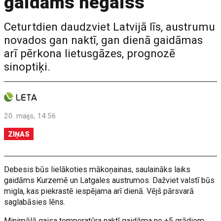
gaidāms negaiss
Ceturtdien daudzviet Latvijā līs, austrumu
novados gan naktī, gan dienā gaidāmas
arī pērkona lietusgāzes, prognozē
sinoptiķi.
20. maijs, 14:56
ZIŅAS
Debesis būs lielākoties mākoņainas, saulaināks laiks
gaidāms Kurzemē un Latgales austrumos. Dažviet valstī būs
migla, kas piekrastē iespējama arī dienā. Vējš pārsvarā
saglabāsies lēns.
Minimālā gaisa temperatūra naktī gaidāma no +5 grādiem