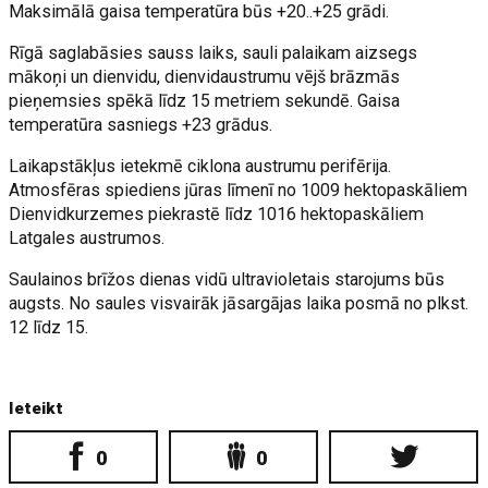
Maksimālā gaisa temperatūra būs +20..+25 grādi.
Rīgā saglabāsies sauss laiks, sauli palaikam aizsegs
mākoņi un dienvidu, dienvidaustrumu vējš brāzmās
pieņemsies spēkā līdz 15 metriem sekundē. Gaisa
temperatūra sasniegs +23 grādus.
Laikapstākļus ietekmē ciklona austrumu perifērija.
Atmosfēras spiediens jūras līmenī no 1009 hektopaskāliem
Dienvidkurzemes piekrastē līdz 1016 hektopaskāliem
Latgales austrumos.
Saulainos brīžos dienas vidū ultravioletais starojums būs
augsts. No saules visvairāk jāsargājas laika posmā no plkst.
12 līdz 15.
Ieteikt
0
0