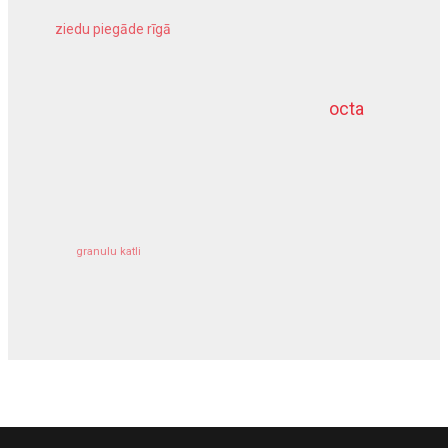
ziedu piegāde rīgā
meliorācijas darbi
octa
dziļurbums
kravu apdrošināšana
granulu katli
siltumsūknis