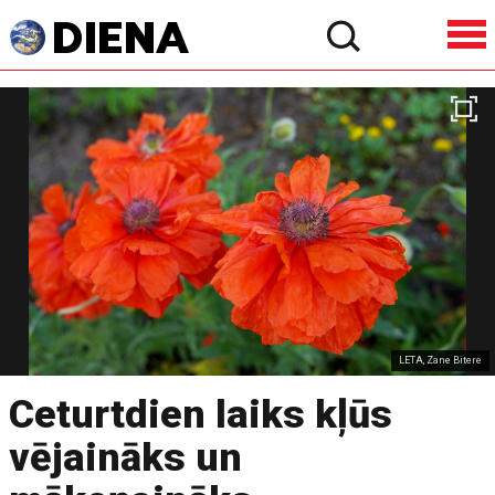
LETA, Zane Bitere
Ceturtdien laiks kļūs
vējaināks un