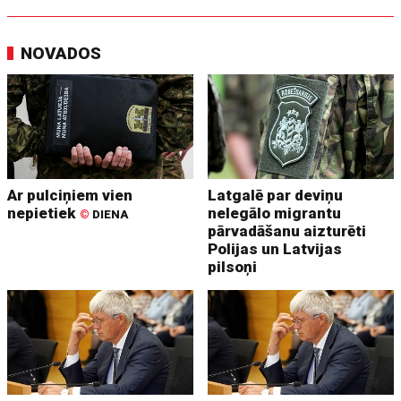
NOVADOS
Ar pulciņiem vien
Latgalē par deviņu
nepietiek
nelegālo migrantu
©
DIENA
pārvadāšanu aizturēti
Polijas un Latvijas
pilsoņi