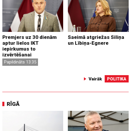
Premjers uz 30 dienām
Saeimā atgriežas Siliņa
aptur lielos IKT
un Lībiņa-Egnere
iepirkumus to
izvērtēšanai
Papildināts 13:35
Vairāk
POLITIKA
RĪGĀ