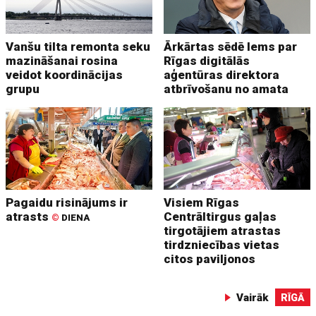
Vanšu tilta remonta seku
Ārkārtas sēdē lems par
mazināšanai rosina
Rīgas digitālās
veidot koordinācijas
aģentūras direktora
grupu
atbrīvošanu no amata
Pagaidu risinājums ir
Visiem Rīgas
atrasts
Centrāltirgus gaļas
©
DIENA
tirgotājiem atrastas
tirdzniecības vietas
citos paviljonos
Vairāk
RĪGĀ