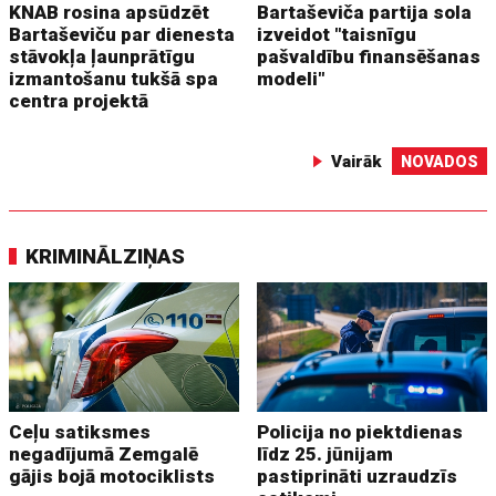
KNAB rosina apsūdzēt
Bartaševiča partija sola
Bartaševiču par dienesta
izveidot "taisnīgu
stāvokļa ļaunprātīgu
pašvaldību finansēšanas
izmantošanu tukšā spa
modeli"
centra projektā
Vairāk
NOVADOS
KRIMINĀLZIŅAS
Ceļu satiksmes
Policija no piektdienas
negadījumā Zemgalē
līdz 25. jūnijam
gājis bojā motociklists
pastiprināti uzraudzīs