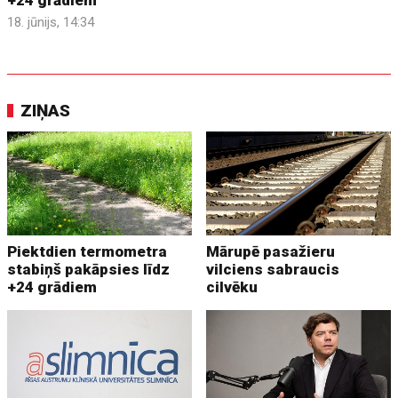
18. jūnijs, 14:34
ZIŅAS
Piektdien termometra
Mārupē pasažieru
stabiņš pakāpsies līdz
vilciens sabraucis
+24 grādiem
cilvēku