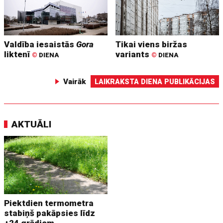
Valdība iesaistās
Gora
Tikai viens biržas
liktenī
variants
©
DIENA
©
DIENA
Vairāk
LAIKRAKSTA DIENA PUBLIKĀCIJAS
AKTUĀLI
Piektdien termometra
stabiņš pakāpsies līdz
+24 grādiem