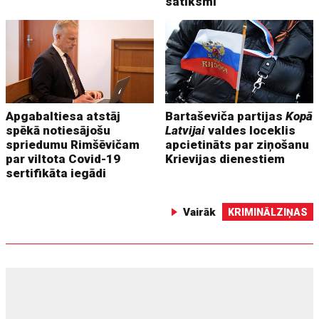
satiksmi
Apgabaltiesa atstāj
Bartaševiča partijas
Kopā
spēkā notiesājošu
Latvijai
valdes loceklis
spriedumu Rimšēvičam
apcietināts par ziņošanu
par viltota Covid-19
Krievijas dienestiem
sertifikāta iegādi
Vairāk
KRIMINĀLZIŅAS