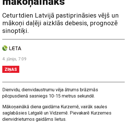
mākoņaināks
Ceturtdien Latvijā pastiprināsies vējš un
mākoņi daļēji aizklās debesis, prognozē
sinoptiķi.
4. jūnijs, 7:09
ZIŅAS
Dienvidu, dienvidaustrumu vēja ātrums brāzmās
pēcpusdienā sasniegs 10-15 metrus sekundē.
Mākoņainākā diena gaidāma Kurzemē, vairāk saules
saglabāsies Latgalē un Vidzemē. Pievakarē Kurzemes
dienvidrietumos gaidāms lietus.