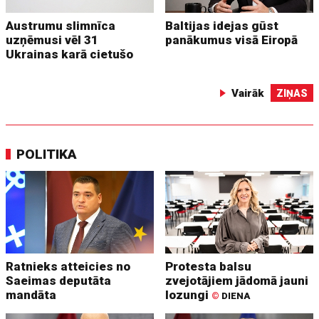
Austrumu slimnīca
Baltijas idejas gūst
uzņēmusi vēl 31
panākumus visā Eiropā
Ukrainas karā cietušo
Vairāk
ZIŅAS
POLITIKA
Ratnieks atteicies no
Protesta balsu
Saeimas deputāta
zvejotājiem jādomā jauni
mandāta
lozungi
©
DIENA