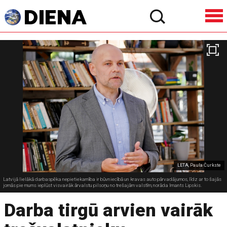
LETA, Paula Čurkste
Latvijā lielākā darbaspēka nepietiekamība ir būvniecībā un kravas auto pārvadājumos, līdz ar to šajās
jomās pie mums ieplūst visvairāk ārvalstu pilsoņu no trešajām valstīm, norāda Imants Lipskis.
Darba tirgū arvien vairāk