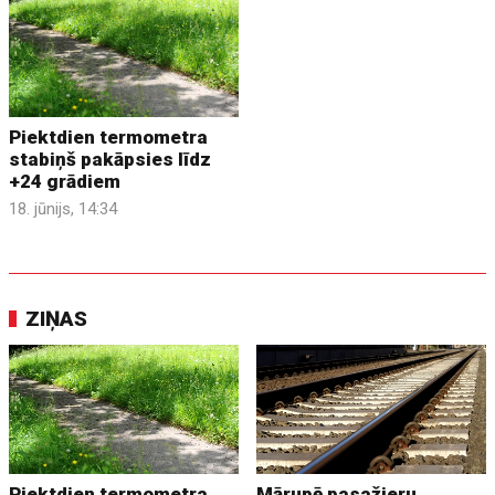
Piektdien termometra
stabiņš pakāpsies līdz
+24 grādiem
18. jūnijs, 14:34
ZIŅAS
Piektdien termometra
Mārupē pasažieru