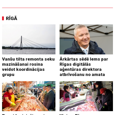
RĪGĀ
Vanšu tilta remonta seku
Ārkārtas sēdē lems par
mazināšanai rosina
Rīgas digitālās
veidot koordinācijas
aģentūras direktora
grupu
atbrīvošanu no amata