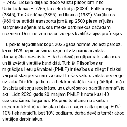
– 7483. Lielākā daļa no trešo valstu pilsoņiem ir no
Uzbekistānas – 7265, tai seko Indija (3034), Baltkrievija
(2845), Tadžikistāna (2365) un Ukraina (1939). Vairākums
(9604) te strādā transporta jomā, ap 2500 piesaistījušas
starpnieku aģentūras, kas meklē darbiniekus dažādām
nozarēm. Dominē zemās un vidējās kvalifikācijas profesijas.
I. Lipskis atgādināja: kopš 2025.gada normatīvie akti paredz,
ka no NVA nepieciešams saņemt atzinumu ārvalsts
darbaspēka piesaistei – darba devējam jāpamato vakances
un jāizvērtē vietējie kandidāti. Turklāt Pilsonības un
migrācijas lietu pārvaldei (PMLP) ir tiesības aizliegt fiziskai
vai juridiskai personai uzaicināt trešās valsts valstspiederīgo
uz laiku līdz trīs gadiem, ja tiek konstatēts, ka ir pārkāpti ar šo
ārvalstu pilsoņu ieceļošanu un uzturēšanos saistīti normatīvie
akti. Līdz 2026. gada 20. maijam PMLP ir noteikusi 43
uzaicināšanas liegumus. Pieprasīto atzinumu skaits ir
mērāms tūkstošos, lielākā daļa arī saņem atļaujas (ap 80%),
10% tiek noraidīti, bet 10% gadījumu darba devējs tomēr atrod
vietējos darbiniekus.