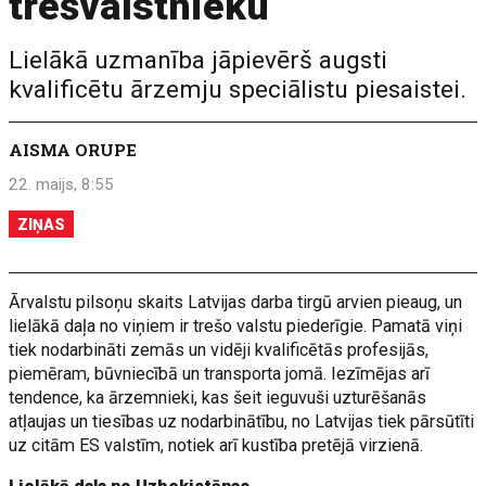
trešvalstnieku
Lielākā uzmanība jāpievērš augsti
kvalificētu ārzemju speciālistu piesaistei.
AISMA ORUPE
22. maijs, 8:55
ZIŅAS
Ārvalstu pilsoņu skaits Latvijas darba tirgū arvien pieaug, un
lielākā daļa no viņiem ir trešo valstu piederīgie. Pamatā viņi
tiek nodarbināti zemās un vidēji kvalificētās profesijās,
piemēram, būvniecībā un transporta jomā. Iezīmējas arī
tendence, ka ārzemnieki, kas šeit ieguvuši uzturēšanās
atļaujas un tiesības uz nodarbinātību, no Latvijas tiek pārsūtīti
uz citām ES valstīm, notiek arī kustība pretējā virzienā.