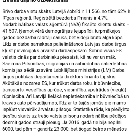
Lielākā daļa no Uzbekistānas
Brīvo darba vietu skaits Latvijā šobrīd ir 11 566, no tām 62% ir
Rīgas reģionā. Reģistrētā bezdarba līmenis ir 4,7%,
Nodarbinātības valsts aģentūrā (NVA) fiksēto klientu skaits –
41 507. Ņemot vērā demogrāfijas lejupslīdi, turpmākajos
gados bezdarba rādītāji saruks, bet vidējā bruto alga kāps.
Līdz ar darba samaksas palielināšanos Latvijas darba tirgus
kļūst pievilcīgāks ārvalstu darbaspēkam. Šobrīd visas ES
valstis cīnās par darbinieku piesaisti, kā nu var un māk,
Saeimas Pilsonības, migrācijas un sabiedrības saliedētības
komisijas sēdē uzsvēra Labklājības ministrijas (LM) Darba
tirgus politikas departamenta direktors Imants Lipskis.
Akūtākās nozares ES, kur trūkst darba roku, ir būvniecība,
transports, veselības aprūpe, viesmīlība, apstrādes (vieglā)
rūpniecība. Arī Latvijā lielākā nepietiekamība ir būvniecībā un
kravas auto pārvadājumos, līdz ar to šajās jomās pie mums
ieplūst visvairāk ārvalstu pilsoņu. Statistika rāda, ka piešķirto
tiesību skaits uz trešo valstu pilsoņu nodarbinātību pēdējos
desmit gados strauji pieaug. Ja 2016. gadā tie bija nepilni
6000, tad pērn – gandrīz 23 000, bet šogad četros mēnešos