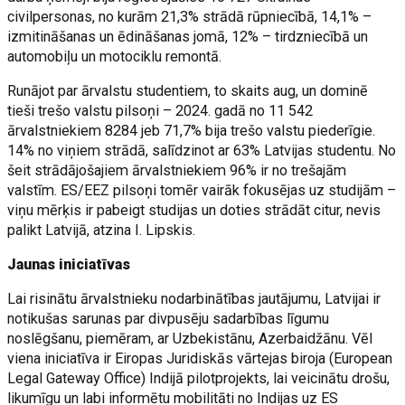
civilpersonas, no kurām 21,3% strādā rūpniecībā, 14,1% –
izmitināšanas un ēdināšanas jomā, 12% – tirdzniecībā un
automobiļu un motociklu remontā.
Runājot par ārvalstu studentiem, to skaits aug, un dominē
tieši trešo valstu pilsoņi – 2024. gadā no 11 542
ārvalstniekiem 8284 jeb 71,7% bija trešo valstu piederīgie.
14% no viņiem strādā, salīdzinot ar 63% Latvijas studentu. No
šeit strādājošajiem ārvalstniekiem 96% ir no trešajām
valstīm. ES/EEZ pilsoņi tomēr vairāk fokusējas uz studijām –
viņu mērķis ir pabeigt studijas un doties strādāt citur, nevis
palikt Latvijā, atzina I. Lipskis.
Jaunas iniciatīvas
Lai risinātu ārvalstnieku nodarbinātības jautājumu, Latvijai ir
notikušas sarunas par divpusēju sadarbības līgumu
noslēgšanu, piemēram, ar Uzbekistānu, Azerbaidžānu. Vēl
viena iniciatīva ir Eiropas Juridiskās vārtejas biroja (European
Legal Gateway Office) Indijā pilotprojekts, lai veicinātu drošu,
likumīgu un labi informētu mobilitāti no Indijas uz ES