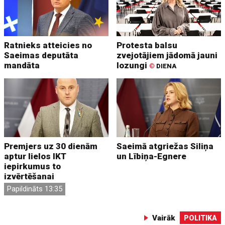
Ratnieks atteicies no
Protesta balsu
Saeimas deputāta
zvejotājiem jādomā jauni
mandāta
lozungi
©
DIENA
Premjers uz 30 dienām
Saeimā atgriežas Siliņa
aptur lielos IKT
un Lībiņa-Egnere
iepirkumus to
izvērtēšanai
Papildināts 13:35
Vairāk
POLITIKA