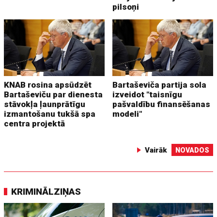
pilsoņi
KNAB rosina apsūdzēt
Bartaševiča partija sola
Bartaševiču par dienesta
izveidot "taisnīgu
stāvokļa ļaunprātīgu
pašvaldību finansēšanas
izmantošanu tukšā spa
modeli"
centra projektā
Vairāk
NOVADOS
KRIMINĀLZIŅAS