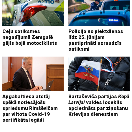
Ceļu satiksmes
Policija no piektdienas
negadījumā Zemgalē
līdz 25. jūnijam
gājis bojā motociklists
pastiprināti uzraudzīs
satiksmi
Apgabaltiesa atstāj
Bartaševiča partijas
Kopā
spēkā notiesājošu
Latvijai
valdes loceklis
spriedumu Rimšēvičam
apcietināts par ziņošanu
par viltota Covid-19
Krievijas dienestiem
sertifikāta iegādi