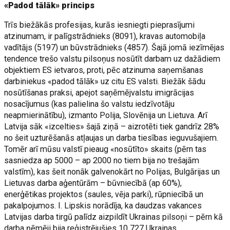
«Padod tālāk» princips
Trīs biežākās profesijas, kurās iesniegti pieprasījumi
atzinumam, ir palīgstrādnieks (8091), kravas automobiļa
vadītājs (5197) un būvstrādnieks (4857). Šajā jomā iezīmējas
tendence trešo valstu pilsoņus nosūtīt darbam uz dažādiem
objektiem ES ietvaros, proti, pēc atzinuma saņemšanas
darbiniekus «padod tālāk» uz citu ES valsti. Biežāk šādu
nosūtīšanas praksi, apejot saņēmējvalstu imigrācijas
nosacījumus (kas palielina šo valstu iedzīvotāju
neapmierinātību), izmanto Polija, Slovēnija un Lietuva. Arī
Latvija sāk «izcelties» šajā ziņā – aizrotēti tiek gandrīz 28%
no šeit uzturēšanās atļaujas un darba tiesības ieguvušajiem.
Tomēr arī mūsu valstī pieaug «nosūtīto» skaits (pērn tas
sasniedza ap 5000 – ap 2000 no tiem bija no trešajām
valstīm), kas šeit nonāk galvenokārt no Polijas, Bulgārijas un
Lietuvas darba aģentūrām – būvniecībā (ap 60%),
enerģētikas projektos (saules, vēja parki), rūpniecībā un
pakalpojumos. I. Lipskis norādīja, ka daudzas vakances
Latvijas darba tirgū palīdz aizpildīt Ukrainas pilsoņi – pērn kā
darba ņēmēji bija reģistrējušies 10 727 Ukrainas