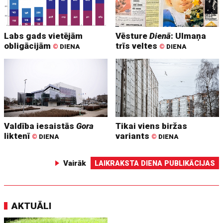
Labs gads vietējām
Vēsture
Dienā
: Ulmaņa
obligācijām
trīs veltes
©
DIENA
©
DIENA
Valdība iesaistās
Gora
Tikai viens biržas
liktenī
variants
©
DIENA
©
DIENA
Vairāk
LAIKRAKSTA DIENA PUBLIKĀCIJAS
AKTUĀLI