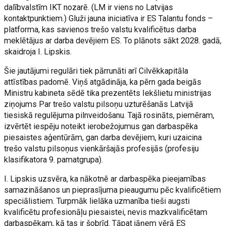
dalībvalstīm IKT nozarē. (LM ir viens no Latvijas
kontaktpunktiem.) Gluži jauna iniciatīva ir ES Talantu fonds –
platforma, kas savienos trešo valstu kvalificētus darba
meklētājus ar darba devējiem ES. To plānots sākt 2028. gadā,
skaidroja I. Lipskis.
Šie jautājumi regulāri tiek pārrunāti arī Cilvēkkapitāla
attīstības padomē. Viņš atgādināja, ka pērn gada beigās
Ministru kabineta sēdē tika prezentēts Iekšlietu ministrijas
ziņojums Par trešo valstu pilsoņu uzturēšanās Latvijā
tiesiskā regulējuma pilnveidošanu. Tajā rosināts, piemēram,
izvērtēt iespēju noteikt ierobežojumus gan darbaspēka
piesaistes aģentūrām, gan darba devējiem, kuri uzaicina
trešo valstu pilsoņus vienkāršajās profesijās (profesiju
klasifikatora 9. pamatgrupa).
I. Lipskis uzsvēra, ka nākotnē ar darbaspēka pieejamības
samazināšanos un pieprasījuma pieaugumu pēc kvalificētiem
speciālistiem. Turpmāk lielāka uzmanība tieši augsti
kvalificētu profesionāļu piesaistei, nevis mazkvalificētam
darbaspēkam, kā tas ir šobrīd. Tāpat jāņem vērā ES