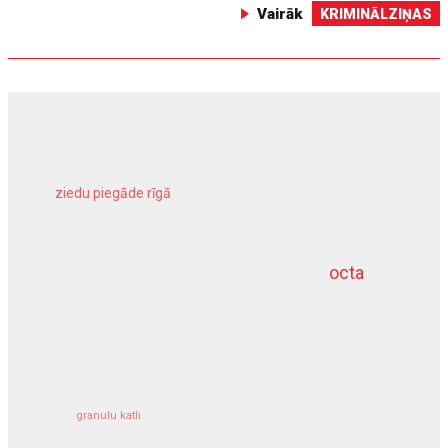
Vairāk
KRIMINĀLZIŅAS
ziedu piegāde rīgā
meliorācijas darbi
octa
dziļurbums
kravu apdrošināšana
granulu katli
siltumsūknis