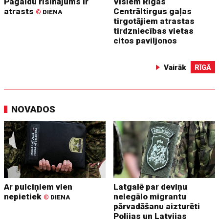
Pagaidu risinājums ir
Visiem Rīgas
atrasts
Centrāltirgus gaļas
©
DIENA
tirgotājiem atrastas
tirdzniecības vietas
citos paviljonos
Vairāk
RĪGĀ
NOVADOS
Ar pulciņiem vien
Latgalē par deviņu
nepietiek
nelegālo migrantu
©
DIENA
pārvadāšanu aizturēti
Polijas un Latvijas