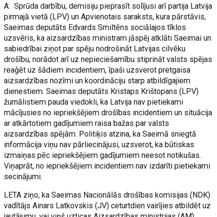
A. Sprūda darbību, demisiju pieprasīt solījusi arī partija Latvija
pirmajā vietā (LPV) un Apvienotais saraksts, kura pārstāvis,
Saeimas deputāts Edvards Smiltēns sociālajos tīklos
uzsvēris, ka aizsardzības ministram jāspēj atklāti Saeimai un
sabiedrībai ziņot par spēju nodrošināt Latvijas cilvēku
drošību, norādot arī uz nepieciešamību stiprināt valsts spējas
reaģēt uz šādiem incidentiem, īpaši uzsverot pretgaisa
aizsardzības nozīmi un koordināciju starp atbildīgajiem
dienestiem. Saeimas deputāts Kristaps Krištopans (LPV)
žurnālistiem pauda viedokli, ka Latvija nav pietiekami
mācījusies no iepriekšējiem drošības incidentiem un situācija
ar atkārtotiem gadījumiem raisa bažas par valsts
aizsardzības spējām. Politiķis atzina, ka Saeimā sniegtā
informācija viņu nav pārliecinājusi, uzsverot, ka būtiskas
izmaiņas pēc iepriekšējiem gadījumiem neesot notikušas.
Viņaprāt, no iepriekšējiem incidentiem nav izdarīti pietiekami
secinājumi.
LETA ziņo, ka Saeimas Nacionālās drošības komisijas (NDK)
vadītājs Ainars Latkovskis (JV) ceturtdien vairījies atbildēt uz
jautājumu, vai viņš uzticas Aizsardzības ministrijas (AM)