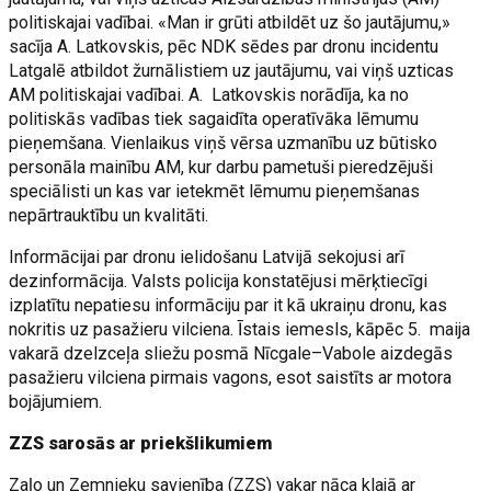
politiskajai vadībai. «Man ir grūti atbildēt uz šo jautājumu,»
sacīja A. Latkovskis, pēc NDK sēdes par dronu incidentu
Latgalē atbildot žurnālistiem uz jautājumu, vai viņš uzticas
AM politiskajai vadībai. A. Latkovskis norādīja, ka no
politiskās vadības tiek sagaidīta operatīvāka lēmumu
pieņemšana. Vienlaikus viņš vērsa uzmanību uz būtisko
personāla mainību AM, kur darbu pametuši pieredzējuši
speciālisti un kas var ietekmēt lēmumu pieņemšanas
nepārtrauktību un kvalitāti.
Informācijai par dronu ielidošanu Latvijā sekojusi arī
dezinformācija. Valsts policija konstatējusi mērķtiecīgi
izplatītu nepatiesu informāciju par it kā ukraiņu dronu, kas
nokritis uz pasažieru vilciena. Īstais iemesls, kāpēc 5. maija
vakarā dzelzceļa sliežu posmā Nīcgale–Vabole aizdegās
pasažieru vilciena pirmais vagons, esot saistīts ar motora
bojājumiem.
ZZS sarosās ar priekšlikumiem
Zaļo un Zemnieku savienība (ZZS) vakar nāca klajā ar