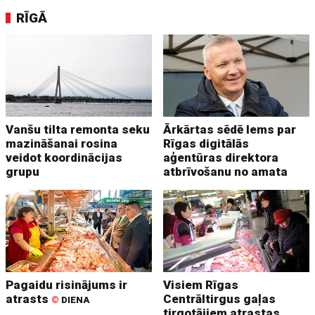
RĪGĀ
Vanšu tilta remonta seku
Ārkārtas sēdē lems par
mazināšanai rosina
Rīgas digitālās
veidot koordinācijas
aģentūras direktora
grupu
atbrīvošanu no amata
Pagaidu risinājums ir
Visiem Rīgas
atrasts
Centrāltirgus gaļas
©
DIENA
tirgotājiem atrastas