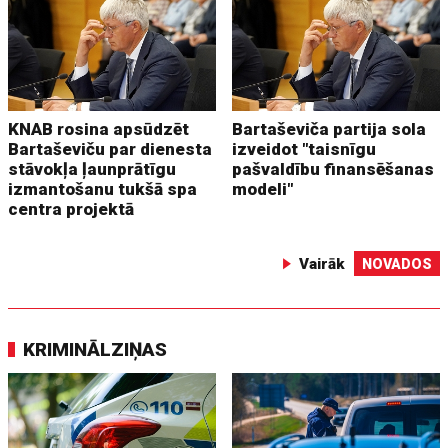
KNAB rosina apsūdzēt
Bartaševiča partija sola
Bartaševiču par dienesta
izveidot "taisnīgu
stāvokļa ļaunprātīgu
pašvaldību finansēšanas
izmantošanu tukšā spa
modeli"
centra projektā
Vairāk
NOVADOS
KRIMINĀLZIŅAS