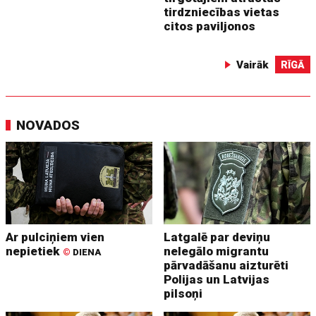
tirdzniecības vietas
citos paviljonos
Vairāk
RĪGĀ
NOVADOS
Ar pulciņiem vien
Latgalē par deviņu
nepietiek
nelegālo migrantu
©
DIENA
pārvadāšanu aizturēti
Polijas un Latvijas
pilsoņi