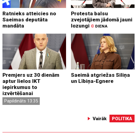
Ratnieks atteicies no
Protesta balsu
Saeimas deputāta
zvejotājiem jādomā jauni
mandāta
lozungi
©
DIENA
Premjers uz 30 dienām
Saeimā atgriežas Siliņa
aptur lielos IKT
un Lībiņa-Egnere
iepirkumus to
izvērtēšanai
Papildināts 13:35
Vairāk
POLITIKA