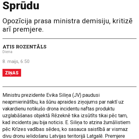
Sprūdu
Opozīcija prasa ministra demisiju, kritizē
arī premjere.
ATIS ROZENTĀLS
Diena
8. maijs, 6:50
ZIŅAS
Ministru prezidente Evika Siliņa (JV) paudusi
neapmierinātību, ka šūnu apraides ziņojums par naktī uz
vakardienu notikušo drona incidentu naftas produktu
uzglabāšanas objektā Rēzeknē tika izsūtīts tikai pēc tam,
kad incidents jau bija noticis. E. Siliņa to atzina žurnālistiem
pēc Krīzes vadības sēdes, ko sasauca saistībā ar vismaz
divu dronu ielidošanu Latvijas teritorijā Latgalē. Premjere