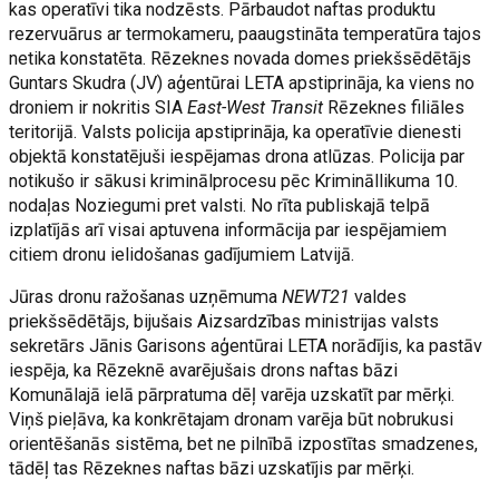
kas operatīvi tika nodzēsts. Pārbaudot naftas produktu
rezervuārus ar termokameru, paaugstināta temperatūra tajos
netika konstatēta. Rēzeknes novada domes priekšsēdētājs
Guntars Skudra (JV) aģentūrai LETA apstiprināja, ka viens no
droniem ir nokritis SIA
East-West Transit
Rēzeknes filiāles
teritorijā. Valsts policija apstiprināja, ka operatīvie dienesti
objektā konstatējuši iespējamas drona atlūzas. Policija par
notikušo ir sākusi kriminālprocesu pēc Krimināllikuma 10.
nodaļas Noziegumi pret valsti. No rīta publiskajā telpā
izplatījās arī visai aptuvena informācija par iespējamiem
citiem dronu ielidošanas gadījumiem Latvijā.
Jūras dronu ražošanas uzņēmuma
NEWT21
valdes
priekšsēdētājs, bijušais Aizsardzības ministrijas valsts
sekretārs Jānis Garisons aģentūrai LETA norādījis, ka pastāv
iespēja, ka Rēzeknē avarējušais drons naftas bāzi
Komunālajā ielā pārpratuma dēļ varēja uzskatīt par mērķi.
Viņš pieļāva, ka konkrētajam dronam varēja būt nobrukusi
orientēšanās sistēma, bet ne pilnībā izpostītas smadzenes,
tādēļ tas Rēzeknes naftas bāzi uzskatījis par mērķi.