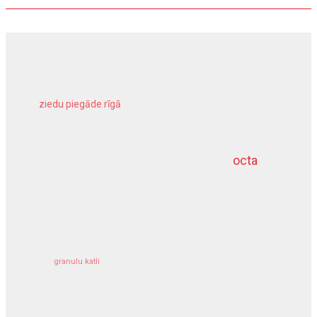
ziedu piegāde rīgā
meliorācijas darbi
octa
dziļurbums
kravu apdrošināšana
granulu katli
siltumsūknis