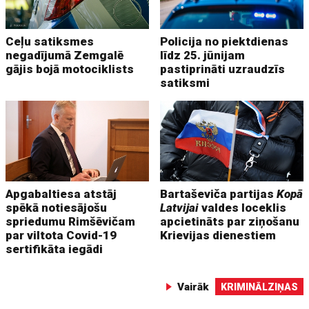
Ceļu satiksmes
Policija no piektdienas
negadījumā Zemgalē
līdz 25. jūnijam
gājis bojā motociklists
pastiprināti uzraudzīs
satiksmi
Apgabaltiesa atstāj
Bartaševiča partijas
Kopā
spēkā notiesājošu
Latvijai
valdes loceklis
spriedumu Rimšēvičam
apcietināts par ziņošanu
par viltota Covid-19
Krievijas dienestiem
sertifikāta iegādi
Vairāk
KRIMINĀLZIŅAS