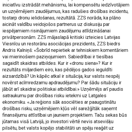
iniciatīvu izstrādāt mehānismu, lai kompensētu iedzīvotājiem
un uzņēmējiem zaudējumus, kas radušies drošības incidentu,
tostarp dronu ielidošanas, rezultātā. ZZS norāda, ka plāno
aicināt valdību veidojošos partnerus uz diskusiju par
iespējamiem risinājumiem zaudējumu atlīdzināšanai
privātpersonām. ZZS mājaslapā kritiski izteicies Latvijas
Viesnīcu un restorānu asociācijas prezidents, ZZS biedrs
Andris Kalniņš: «Šobrīd nepietiek ar tehniskiem komentāriem
vai mierinošiem paziņojumiem. Sabiedrībai ir tiesības
sagaidīt skaidras atbildes. Kur ir «dronu siena»? Kur ir
rezultāts miljardiem eiro, kas pēdējos gados ieguldīti
aizsardzībā? Un kāpēc atkal ir situācija, kur valsts nespēj
novērst acīmredzamu apdraudējumu? Par šādu situāciju ir
jābūt arī skaidrai politiskai atbildībai.» Uzņēmējs arī paudis
satraukumu par drošības risku ietekmi uz Latgales
ekonomiku. «Ja reģions sāk asociēties ar paaugstinātu
drošības risku, uzņēmējiem kļūs vēl sarežģītāk saņemt
finansējumu attīstībai un jauniem projektiem. Taču sekas būs
jūtamas visā Latvijā, jo investori vērtē nevis atsevišķu
pilsētu, bet valsts kopējo stabilitāti un spēju reaģēt uz