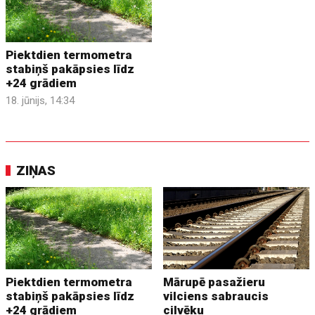
Piektdien termometra
stabiņš pakāpsies līdz
+24 grādiem
18. jūnijs, 14:34
ZIŅAS
Piektdien termometra
Mārupē pasažieru
stabiņš pakāpsies līdz
vilciens sabraucis
+24 grādiem
cilvēku