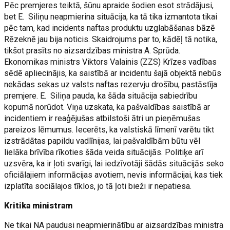
Pēc premjeres teiktā, šūnu apraide šodien esot strādājusi,
bet E. Siliņu neapmierina situācija, ka tā tika izmantota tikai
pēc tam, kad incidents naftas produktu uzglabāšanas bāzē
Rēzeknē jau bija noticis. Skaidrojums par to, kādēļ tā notika,
tikšot prasīts no aizsardzības ministra A. Sprūda.
Ekonomikas ministrs Viktors Valainis (ZZS) Krīzes vadības
sēdē apliecinājis, ka saistībā ar incidentu šajā objektā nebūs
nekādas sekas uz valsts naftas rezervju drošību, pastāstīja
premjere. E. Siliņa pauda, ka šāda situācija sabiedrību
kopumā norūdot. Viņa uzskata, ka pašvaldības saistībā ar
incidentiem ir reaģējušas atbilstoši ātri un pieņēmušas
pareizos lēmumus. Iecerēts, ka valstiskā līmenī varētu tikt
izstrādātas papildu vadlīnijas, lai pašvaldībām būtu vēl
lielāka brīvība rīkoties šāda veida situācijās. Politiķe arī
uzsvēra, ka ir ļoti svarīgi, lai iedzīvotāji šādās situācijās seko
oficiālajiem informācijas avotiem, nevis informācijai, kas tiek
izplatīta sociālajos tīklos, jo tā ļoti bieži ir nepatiesa.
Kritika ministram
Ne tikai NA paudusi neapmierinātību ar aizsardzības ministra