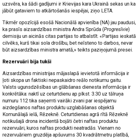
uzsvēra, ka šādi gadījumi ir Krievijas kara Ukrainā sekas un ka
jābūt gataviem to atkārtošanās iespējai, ziņo LETA.
Tikmēr opozīcijā esošā Nacionālā apvienība (NA) jau paudusi,
ka prasīs aizsardzības ministra Andra Sprūda (
Progresīvie
)
demisiju un aicinās citas partijas to atbalstīt. «Partijas ieskatā
cilvēks, kurš tikai sola drošību, bet neīsteno to darbos, nevar
būt aizsardzības ministra amatā,» teikts paziņojumā presei.
Rezervuāri bija tukši
Aizsardzības ministrijas mājaslapā ievietotā informācija ir
ļoti skopa un faktiski nepaskaidro reālo notikumu gaitu.
Valsts ugunsdzēsības un glābšanas dienesta informācija ir
konkrētāka: naktī uz ceturtdienu ap plkst. 3.30 uz tālruņa
numuru 112 tika saņemti vairāki zvani par iespējamu
aizdegšanos naftas produktu uzglabāšanas objektā
Komunālajā ielā, Rēzeknē. Ceturtdienas agrā rītā Rēzeknē
notikušajā drona incidentā bojāti četri naftas produktu
rezervuāri, kuros naftas produkti neatradās. Vienam no
rezervuāriem gruzdēja apšuvums 30 kvadrātmetru platībā,