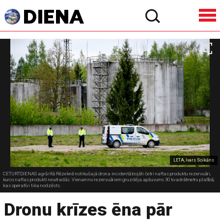
LETA, Ivars Soikāns
CETURTDIENAS agrā rītā Rēzeknē notikušajā drona incidentā bojāti četri naftas produktu rezervuāri,
kuros naftas produkti neatradās. Vienam no rezervuāriem gruzdēja apšuvums 30 kvadrātmetru platībā,
kas operatīvi tika nodzēsts.
Dronu krīzes ēna pār