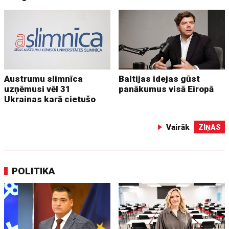
Austrumu slimnīca
Baltijas idejas gūst
uzņēmusi vēl 31
panākumus visā Eiropā
Ukrainas karā cietušo
Vairāk
ZIŅAS
POLITIKA