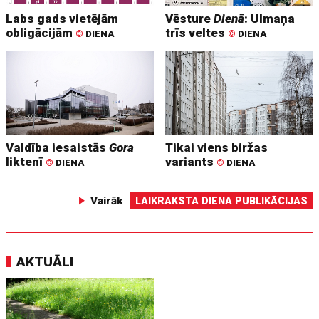
Labs gads vietējām
Vēsture
Dienā
: Ulmaņa
obligācijām
trīs veltes
©
DIENA
©
DIENA
Valdība iesaistās
Gora
Tikai viens biržas
liktenī
variants
©
DIENA
©
DIENA
Vairāk
LAIKRAKSTA DIENA PUBLIKĀCIJAS
AKTUĀLI