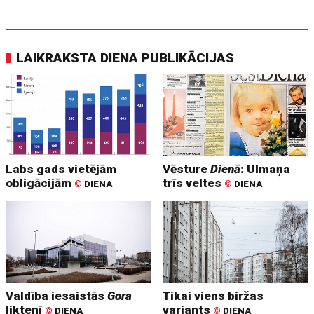
LAIKRAKSTA DIENA PUBLIKĀCIJAS
Labs gads vietējām
Vēsture
Dienā
: Ulmaņa
obligācijām
trīs veltes
©
DIENA
©
DIENA
Valdība iesaistās
Gora
Tikai viens biržas
liktenī
variants
©
DIENA
©
DIENA