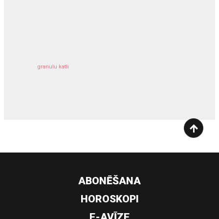
kravu apdrošināšana
granulu katli
siltumsūknis
ABONĒŠANA
HOROSKOPI
E-AVĪZE