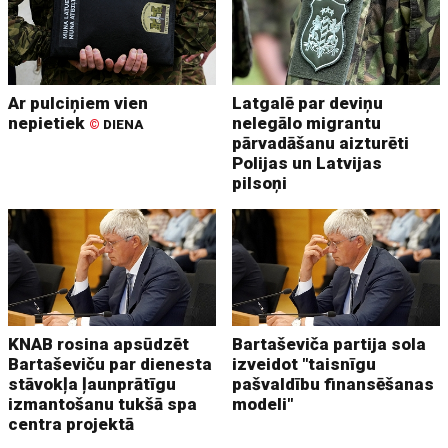
Ar pulciņiem vien
Latgalē par deviņu
nepietiek
nelegālo migrantu
©
DIENA
pārvadāšanu aizturēti
Polijas un Latvijas
pilsoņi
KNAB rosina apsūdzēt
Bartaševiča partija sola
Bartaševiču par dienesta
izveidot "taisnīgu
stāvokļa ļaunprātīgu
pašvaldību finansēšanas
izmantošanu tukšā spa
modeli"
centra projektā