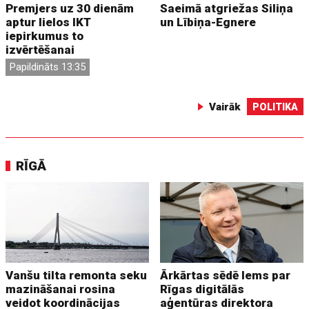
Premjers uz 30 dienām
Saeimā atgriežas Siliņa
aptur lielos IKT
un Lībiņa-Egnere
iepirkumus to
izvērtēšanai
Papildināts 13:35
Vairāk
POLITIKA
RĪGĀ
Vanšu tilta remonta seku
Ārkārtas sēdē lems par
mazināšanai rosina
Rīgas digitālās
veidot koordinācijas
aģentūras direktora