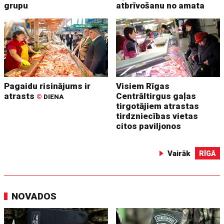
grupu
atbrīvošanu no amata
Pagaidu risinājums ir
Visiem Rīgas
atrasts
Centrāltirgus gaļas
©
DIENA
tirgotājiem atrastas
tirdzniecības vietas
citos paviljonos
Vairāk
RĪGĀ
NOVADOS