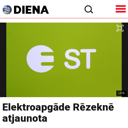
LETA
Elektroapgāde Rēzeknē
atjaunota