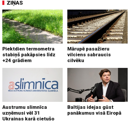
ZIŅAS
Piektdien termometra
Mārupē pasažieru
stabiņš pakāpsies līdz
vilciens sabraucis
+24 grādiem
cilvēku
Austrumu slimnīca
Baltijas idejas gūst
uzņēmusi vēl 31
panākumus visā Eiropā
Ukrainas karā cietušo