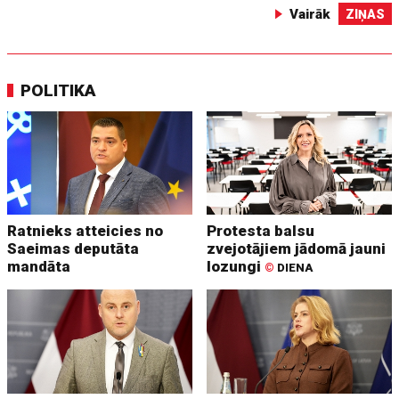
Vairāk
ZIŅAS
POLITIKA
Ratnieks atteicies no
Protesta balsu
Saeimas deputāta
zvejotājiem jādomā jauni
mandāta
lozungi
©
DIENA