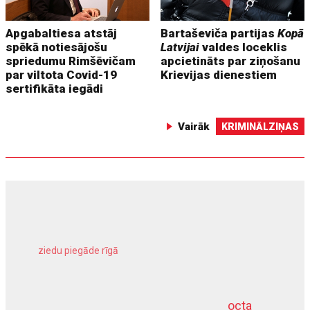
Apgabaltiesa atstāj
Bartaševiča partijas
Kopā
spēkā notiesājošu
Latvijai
valdes loceklis
spriedumu Rimšēvičam
apcietināts par ziņošanu
par viltota Covid-19
Krievijas dienestiem
sertifikāta iegādi
Vairāk
KRIMINĀLZIŅAS
ziedu piegāde rīgā
meliorācijas darbi
octa
dziļurbums