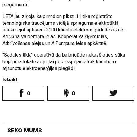
pieņēmumi.
LETA jau ziņoja, ka pirmdien plkst. 11 tika reģistrēts
tehnoloģisks traucējums vidējā sprieguma elektrotīklā,
ietekmējot aptuveni 2100 klientu elektroapgādi Rēzeknē -
Krišjāņa Valdemāra ielas, Kooperatīva šķērsielas,
Atbrīvošanas alejas un A.Pumpura ielas apkārtnē.
"Sadales tīkla" operatīvā darba brigāde nekavējoties sāka
bojājuma lokalizāciju, lai pēc iespējas ātrāk klientiem
atjaunotu elektroenerģijas piegādi.
Ieteikt
0
0
SEKO MUMS