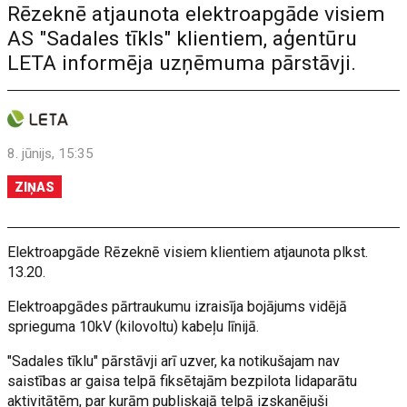
Rēzeknē atjaunota elektroapgāde visiem
AS "Sadales tīkls" klientiem, aģentūru
LETA informēja uzņēmuma pārstāvji.
8. jūnijs, 15:35
ZIŅAS
Elektroapgāde Rēzeknē visiem klientiem atjaunota plkst.
13.20.
Elektroapgādes pārtraukumu izraisīja bojājums vidējā
sprieguma 10kV (kilovoltu) kabeļu līnijā.
"Sadales tīklu" pārstāvji arī uzver, ka notikušajam nav
saistības ar gaisa telpā fiksētajām bezpilota lidaparātu
aktivitātēm, par kurām publiskajā telpā izskanējuši