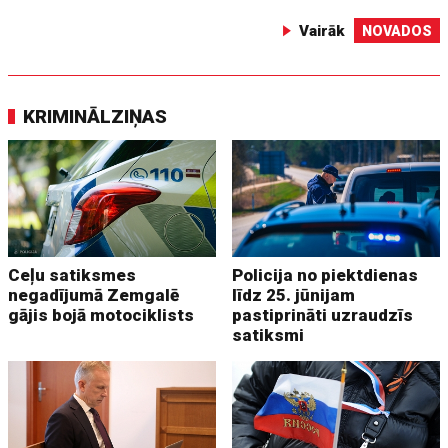
Vairāk
NOVADOS
KRIMINĀLZIŅAS
Ceļu satiksmes
Policija no piektdienas
negadījumā Zemgalē
līdz 25. jūnijam
gājis bojā motociklists
pastiprināti uzraudzīs
satiksmi