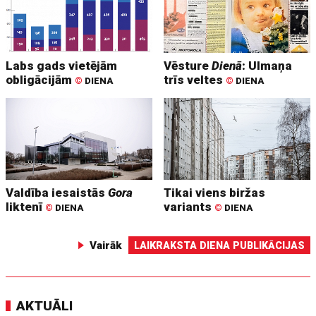
Labs gads vietējām
Vēsture
Dienā
: Ulmaņa
obligācijām
trīs veltes
©
DIENA
©
DIENA
Valdība iesaistās
Gora
Tikai viens biržas
liktenī
variants
©
DIENA
©
DIENA
Vairāk
LAIKRAKSTA DIENA PUBLIKĀCIJAS
AKTUĀLI