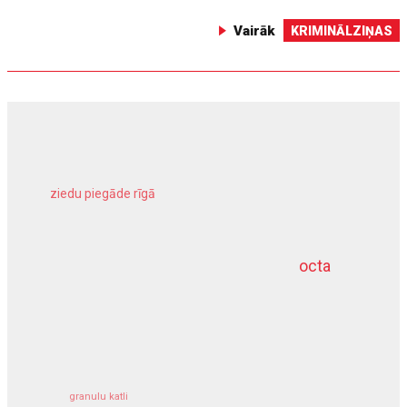
Vairāk
KRIMINĀLZIŅAS
ziedu piegāde rīgā
meliorācijas darbi
octa
dziļurbums
kravu apdrošināšana
granulu katli