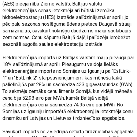
(AES) pieejamība Ziemeļvalstīs. Baltijas valstu
elektroenerģijas cenas ietekmēja arī būtiski zemāka
hidroelektrostaciju (HES) izstrāde salīdzinājumā ar aprīli, jo
pēc palu sezonas noslēguma ūdens pietece Daugavā strauji
samazinājās, savukārt nokrišņu daudzums maijā saglabājās
zem normas. Cenu kāpumu Baltijā daļēji palīdzēja ierobežot
sezonāli augoša saules elektrostaciju izstrāde.
Elektroenerģijas imports uz Baltijas valstīm maijā pieauga par
18% salīdzinājumā ar aprīli. Pieaugumu veidoja lielāks
elektroenerģijas imports no Somijas uz Igauniju pa "EstLink-
1" un "EstLink-2" starpsavienojumiem, kas mēneša laikā
palielinājās par 28% un sasniedza 433 gigavatstundas (GWh).
To sekmēja zemāks cenu līmenis Somijā, kur vidējā mēneša
cena bija 52,93 eiro par MWh, kamēr Baltijā vidējā
elektroenerģijas cena sasniedza 74,95 eiro par MWh. No
Somijas uz Igauniju importētā elektroenerģija ietekmēja cenu
dinamiku arī Latvijas un Lietuvas tirdzniecības apgabalos.
Savukārt imports no Zviedrijas ceturtā tirdzniecības apgabala