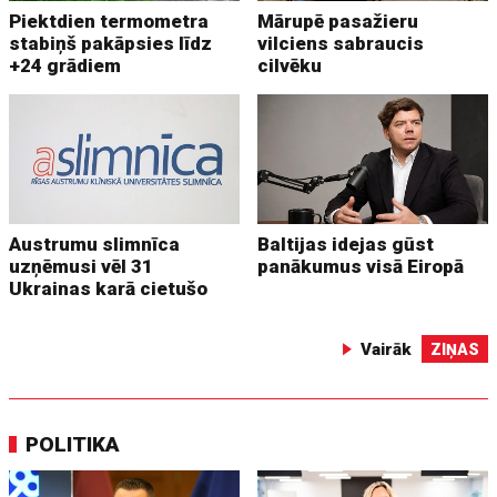
Piektdien termometra
Mārupē pasažieru
stabiņš pakāpsies līdz
vilciens sabraucis
+24 grādiem
cilvēku
Austrumu slimnīca
Baltijas idejas gūst
uzņēmusi vēl 31
panākumus visā Eiropā
Ukrainas karā cietušo
Vairāk
ZIŅAS
POLITIKA