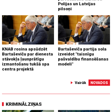
Polijas un Latvijas
pilsoņi
KNAB rosina apsūdzēt
Bartaševiča partija sola
Bartaševiču par dienesta
izveidot "taisnīgu
stāvokļa ļaunprātīgu
pašvaldību finansēšanas
izmantošanu tukšā spa
modeli"
centra projektā
Vairāk
NOVADOS
KRIMINĀLZIŅAS