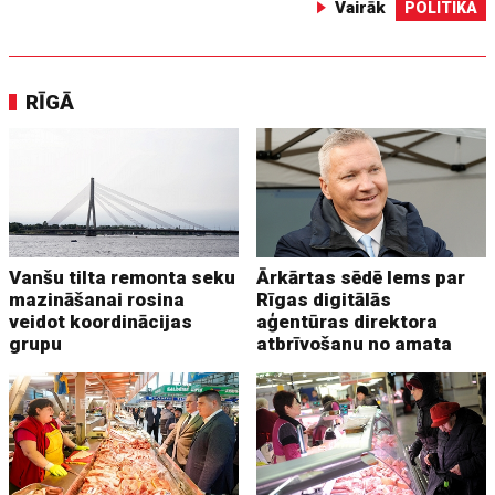
Vairāk
POLITIKA
RĪGĀ
Vanšu tilta remonta seku
Ārkārtas sēdē lems par
mazināšanai rosina
Rīgas digitālās
veidot koordinācijas
aģentūras direktora
grupu
atbrīvošanu no amata