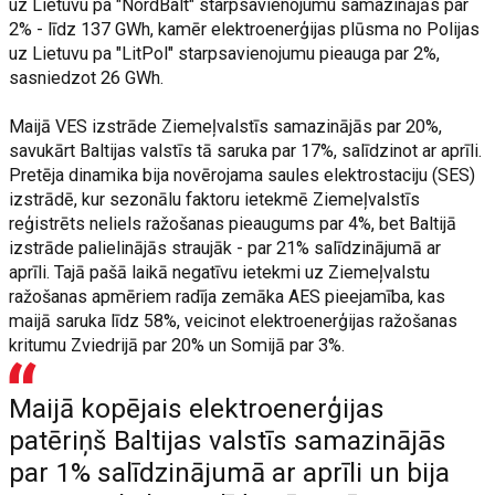
uz Lietuvu pa "NordBalt" starpsavienojumu samazinājās par
2% - līdz 137 GWh, kamēr elektroenerģijas plūsma no Polijas
uz Lietuvu pa "LitPol" starpsavienojumu pieauga par 2%,
sasniedzot 26 GWh.
Maijā VES izstrāde Ziemeļvalstīs samazinājās par 20%,
savukārt Baltijas valstīs tā saruka par 17%, salīdzinot ar aprīli.
Pretēja dinamika bija novērojama saules elektrostaciju (SES)
izstrādē, kur sezonālu faktoru ietekmē Ziemeļvalstīs
reģistrēts neliels ražošanas pieaugums par 4%, bet Baltijā
izstrāde palielinājās straujāk - par 21% salīdzinājumā ar
aprīli. Tajā pašā laikā negatīvu ietekmi uz Ziemeļvalstu
ražošanas apmēriem radīja zemāka AES pieejamība, kas
maijā saruka līdz 58%, veicinot elektroenerģijas ražošanas
kritumu Zviedrijā par 20% un Somijā par 3%.
Maijā kopējais elektroenerģijas
patēriņš Baltijas valstīs samazinājās
par 1% salīdzinājumā ar aprīli un bija