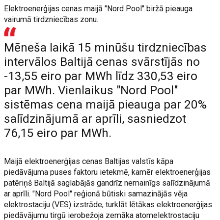
Elektroenerģijas cenas maijā "Nord Pool" biržā pieauga
vairumā tirdzniecības zonu.
Mēneša laikā 15 minūšu tirdzniecības
intervālos Baltijā cenas svārstījās no
-13,55 eiro par MWh līdz 330,53 eiro
par MWh. Vienlaikus "Nord Pool"
sistēmas cena maijā pieauga par 20%
salīdzinājumā ar aprīli, sasniedzot
76,15 eiro par MWh.
Maijā elektroenerģijas cenas Baltijas valstīs kāpa
piedāvājuma puses faktoru ietekmē, kamēr elektroenerģijas
patēriņš Baltijā saglabājās gandrīz nemainīgs salīdzinājumā
ar aprīli. "Nord Pool" reģionā būtiski samazinājās vēja
elektrostaciju (VES) izstrāde, turklāt lētākas elektroenerģijas
piedāvājumu tirgū ierobežoja zemāka atomelektrostaciju