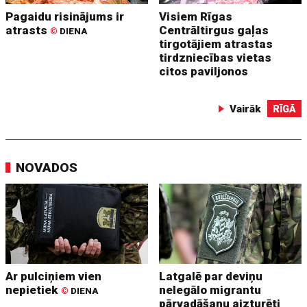
Pagaidu risinājums ir
Visiem Rīgas
atrasts
Centrāltirgus gaļas
©
DIENA
tirgotājiem atrastas
tirdzniecības vietas
citos paviljonos
Vairāk
RĪGĀ
NOVADOS
Ar pulciņiem vien
Latgalē par deviņu
nepietiek
nelegālo migrantu
©
DIENA
pārvadāšanu aizturēti