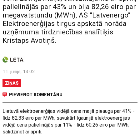
palielinājās par 43% un bija 82,26 eiro par
megavatstundu (MWh), AS "Latvenergo"
Elektroenerģijas tirgus apskatā norāda
uzņēmuma tirdzniecības analītiķis
Kristaps Avotiņš.
11. jūnijs, 13:02
ZIŅAS
PIEVIENOT KOMENTĀRU
Lietuvā elektroenerģijas vidējā cena maijā pieauga par 41% -
līdz 82,33 eiro par MWh, savukārt Igaunijā elektroenerģijas
vidējā cena palielinājās par 11% - līdz 60,26 eiro par MWh,
salīdzinot ar aprīli.