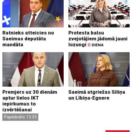
Ratnieks atteicies no
Protesta balsu
Saeimas deputāta
zvejotājiem jādomā jauni
mandāta
lozungi
©
DIENA
Premjers uz 30 dienām
Saeimā atgriežas Siliņa
aptur lielos IKT
un Lībiņa-Egnere
iepirkumus to
izvērtēšanai
Papildināts 13:35