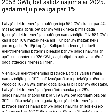
2058 GWh, bet salīdzinājumā ar 2025.
gada maiju pieauga par 1%.
Latvijā elektroenerģijas patēriņš bija 552 GWh, kas ir par 4%
mazāk nekā aprīlī, bet par 8% vairāk nekā pirms gada.
Igaunijā elektroenerģijas patēriņš samazinājās līdz 581 GWh,
kas ir par 10% mazāk nekā aprīlī un par 3% mazāk nekā
pirms gada. Pretēji kopējai Baltijas tendencei, Lietuvā
elektroenerģijas patēriņš pieauga par 7% salīdzinājumā ar
aprīli un sasniedza 926 GWh, saglabājoties aptuveni pērnā
gada attiecīgā mēneša līmenī.
Vienlaikus elektroenerģijas izstrāde Baltijas valstīs maijā
samazinājās par 10% salīdzinājumā ar iepriekšējo mēnesi,
veidojot 1878 GWh, tomēr gada laikā tā bija par 9% augstāka.
Latvijā elektroenerģijas ģenerācija saruka par 28%
salīdzinājumā ar aprīli un bija 519 GWh, bet joprojām bija par
30% lielāka nekā pirms gada. Igaunijā elektroenerģijas
izstrāde samazinājās par 5% salīdzinājumā ar iepriekšējo
mēnesi un bija 407 GWh, kas ir par 8% mazāk nekā pirms