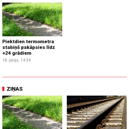
Piektdien termometra
stabiņš pakāpsies līdz
+24 grādiem
18. jūnijs, 14:34
ZIŅAS