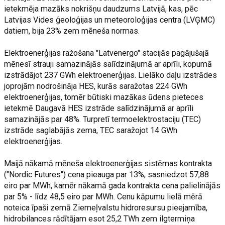
ietekmēja mazāks nokrišņu daudzums Latvijā, kas, pēc
Latvijas Vides ģeoloģijas un meteoroloģijas centra (LVĢMC)
datiem, bija 23% zem mēneša normas.
Elektroenerģijas ražošana "Latvenergo" stacijās pagājušajā
mēnesī strauji samazinājās salīdzinājumā ar aprīli, kopumā
izstrādājot 237 GWh elektroenerģijas. Lielāko daļu izstrādes
joprojām nodrošināja HES, kurās saražotas 224 GWh
elektroenerģijas, tomēr būtiski mazākas ūdens pieteces
ietekmē Daugavā HES izstrāde salīdzinājumā ar aprīli
samazinājās par 48%. Turpretī termoelektrostaciju (TEC)
izstrāde saglabājās zema, TEC saražojot 14 GWh
elektroenerģijas.
Maijā nākamā mēneša elektroenerģijas sistēmas kontrakta
("Nordic Futures") cena pieauga par 13%, sasniedzot 57,88
eiro par MWh, kamēr nākamā gada kontrakta cena palielinājās
par 5% - līdz 48,5 eiro par MWh. Cenu kāpumu lielā mērā
noteica īpaši zemā Ziemeļvalstu hidroresursu pieejamība,
hidrobilances rādītājam esot 25,2 TWh zem ilgtermiņa