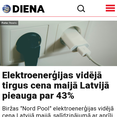
Foto
: Pexels
Elektroenerģijas vidējā
tirgus cena maijā Latvijā
pieauga par 43%
Biržas "Nord Pool" elektroenerģijas vidējā
cena Latvijā maijā, salīdzinājumā ar aprīli,