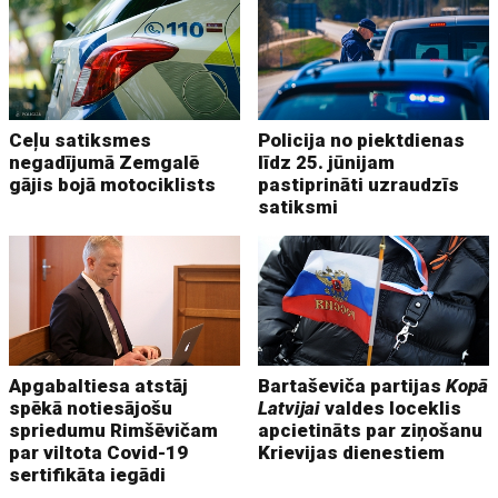
Ceļu satiksmes
Policija no piektdienas
negadījumā Zemgalē
līdz 25. jūnijam
gājis bojā motociklists
pastiprināti uzraudzīs
satiksmi
Apgabaltiesa atstāj
Bartaševiča partijas
Kopā
spēkā notiesājošu
Latvijai
valdes loceklis
spriedumu Rimšēvičam
apcietināts par ziņošanu
par viltota Covid-19
Krievijas dienestiem
sertifikāta iegādi