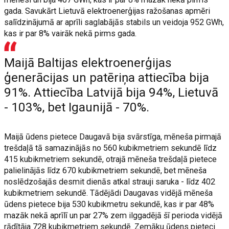
gada. Savukārt Lietuvā elektroenerģijas ražošanas apmēri
salīdzinājumā ar aprīli saglabājās stabils un veidoja 952 GWh,
kas ir par 8% vairāk nekā pirms gada.
Maijā Baltijas elektroenerģijas
ģenerācijas un patēriņa attiecība bija
91%. Attiecība Latvijā bija 94%, Lietuvā
- 103%, bet Igaunijā - 70%.
Maijā ūdens pietece Daugavā bija svārstīga, mēneša pirmajā
trešdaļā tā samazinājās no 560 kubikmetriem sekundē līdz
415 kubikmetriem sekundē, otrajā mēneša trešdaļā pietece
palielinājās līdz 670 kubikmetriem sekundē, bet mēneša
noslēdzošajās desmit dienās atkal strauji saruka - līdz 402
kubikmetriem sekundē. Tādējādi Daugavas vidējā mēneša
ūdens pietece bija 530 kubikmetru sekundē, kas ir par 48%
mazāk nekā aprīlī un par 27% zem ilggadējā šī perioda vidējā
rādītāja 728 kubikmetriem sekundē. Zemāku ūdens pieteci