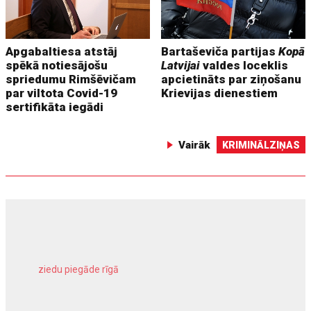
Apgabaltiesa atstāj
Bartaševiča partijas
Kopā
spēkā notiesājošu
Latvijai
valdes loceklis
spriedumu Rimšēvičam
apcietināts par ziņošanu
par viltota Covid-19
Krievijas dienestiem
sertifikāta iegādi
Vairāk
KRIMINĀLZIŅAS
ziedu piegāde rīgā
meliorācijas darbi