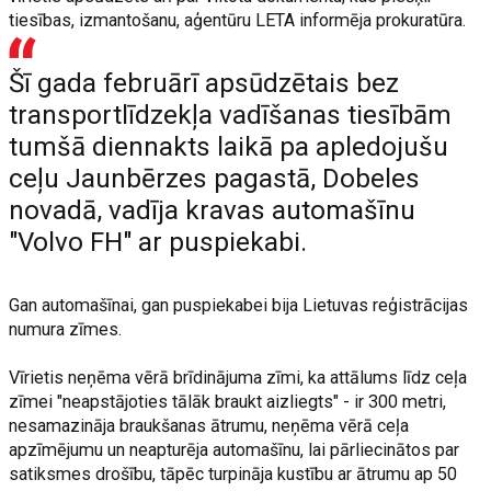
tiesības, izmantošanu, aģentūru LETA informēja prokuratūra.
Šī gada februārī apsūdzētais bez
transportlīdzekļa vadīšanas tiesībām
tumšā diennakts laikā pa apledojušu
ceļu Jaunbērzes pagastā, Dobeles
novadā, vadīja kravas automašīnu
"Volvo FH" ar puspiekabi.
Gan automašīnai, gan puspiekabei bija Lietuvas reģistrācijas
numura zīmes.
Vīrietis neņēma vērā brīdinājuma zīmi, ka attālums līdz ceļa
zīmei "neapstājoties tālāk braukt aizliegts" - ir 300 metri,
nesamazināja braukšanas ātrumu, neņēma vērā ceļa
apzīmējumu un neapturēja automašīnu, lai pārliecinātos par
satiksmes drošību, tāpēc turpināja kustību ar ātrumu ap 50