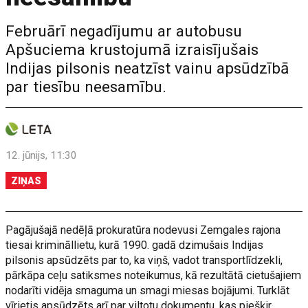
Februārī negadījumu ar autobusu
Apšuciema krustojumā izraisījušais
Indijas pilsonis neatzīst vainu apsūdzībā
par tiesību neesamību.
12. jūnijs, 11:30
ZIŅAS
Pagājušajā nedēļā prokuratūra nodevusi Zemgales rajona
tiesai krimināllietu, kurā 1990. gadā dzimušais Indijas
pilsonis apsūdzēts par to, ka viņš, vadot transportlīdzekli,
pārkāpa ceļu satiksmes noteikumus, kā rezultātā cietušajiem
nodarīti vidēja smaguma un smagi miesas bojājumi. Turklāt
vīrietis apsūdzēts arī par viltotu dokumentu, kas piešķir