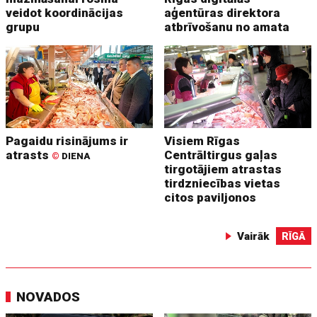
veidot koordinācijas
aģentūras direktora
grupu
atbrīvošanu no amata
Pagaidu risinājums ir
Visiem Rīgas
atrasts
Centrāltirgus gaļas
©
DIENA
tirgotājiem atrastas
tirdzniecības vietas
citos paviljonos
Vairāk
RĪGĀ
NOVADOS