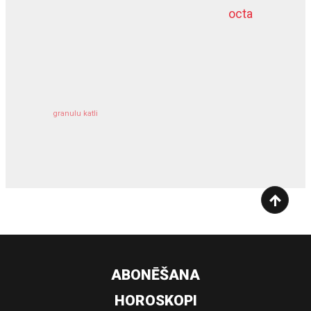
octa
dziļurbums
kravu apdrošināšana
granulu katli
siltumsūknis
ABONĒŠANA
HOROSKOPI