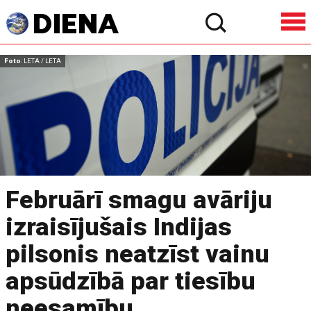
Foto
: LETA / LETA
Februārī smagu avāriju
izraisījušais Indijas
pilsonis neatzīst vainu
apsūdzībā par tiesību
neesamību