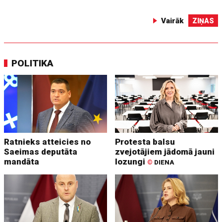
Vairāk
ZIŅAS
POLITIKA
Ratnieks atteicies no
Protesta balsu
Saeimas deputāta
zvejotājiem jādomā jauni
mandāta
lozungi
©
DIENA