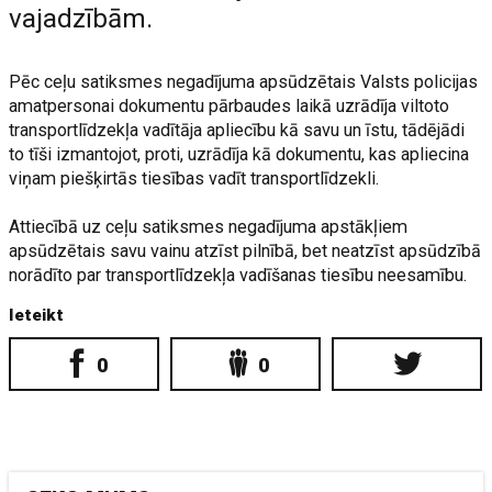
vajadzībām.
Pēc ceļu satiksmes negadījuma apsūdzētais Valsts policijas
amatpersonai dokumentu pārbaudes laikā uzrādīja viltoto
transportlīdzekļa vadītāja apliecību kā savu un īstu, tādējādi
to tīši izmantojot, proti, uzrādīja kā dokumentu, kas apliecina
viņam piešķirtās tiesības vadīt transportlīdzekli.
Attiecībā uz ceļu satiksmes negadījuma apstākļiem
apsūdzētais savu vainu atzīst pilnībā, bet neatzīst apsūdzībā
norādīto par transportlīdzekļa vadīšanas tiesību neesamību.
Ieteikt
0
0