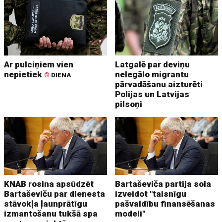
Ar pulciņiem vien
Latgalē par deviņu
nepietiek
nelegālo migrantu
©
DIENA
pārvadāšanu aizturēti
Polijas un Latvijas
pilsoņi
KNAB rosina apsūdzēt
Bartaševiča partija sola
Bartaševiču par dienesta
izveidot "taisnīgu
stāvokļa ļaunprātīgu
pašvaldību finansēšanas
izmantošanu tukšā spa
modeli"