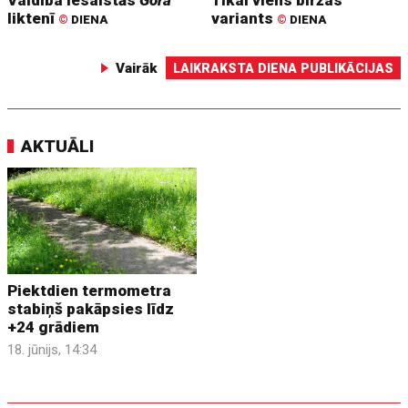
Valdība iesaistās
Gora
Tikai viens biržas
liktenī
variants
©
DIENA
©
DIENA
Vairāk
LAIKRAKSTA DIENA PUBLIKĀCIJAS
AKTUĀLI
Piektdien termometra
stabiņš pakāpsies līdz
+24 grādiem
18. jūnijs, 14:34