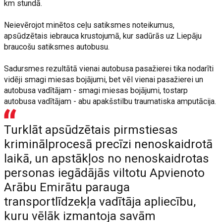
km stundā.
Neievērojot minētos ceļu satiksmes noteikumus,
apsūdzētais iebrauca krustojumā, kur sadūrās uz Liepāju
braucošu satiksmes autobusu.
Sadursmes rezultātā vienai autobusa pasažierei tika nodarīti
vidēji smagi miesas bojājumi, bet vēl vienai pasažierei un
autobusa vadītājam - smagi miesas bojājumi, tostarp
autobusa vadītājam - abu apakšstilbu traumatiska amputācija.
Turklāt apsūdzētais pirmstiesas
kriminālprocesā precīzi nenoskaidrotā
laikā, un apstākļos no nenoskaidrotas
personas iegādājās viltotu Apvienoto
Arābu Emirātu parauga
transportlīdzekļa vadītāja apliecību,
kuru vēlāk izmantoja savām