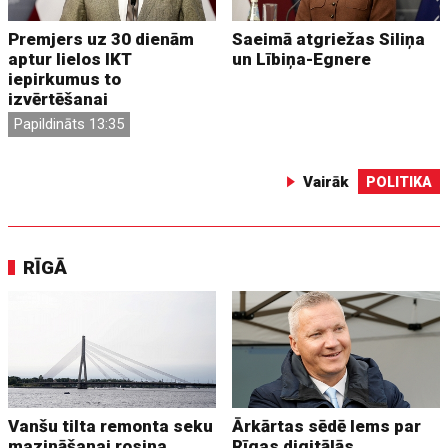
Premjers uz 30 dienām
Saeimā atgriežas Siliņa
aptur lielos IKT
un Lībiņa-Egnere
iepirkumus to
izvērtēšanai
Papildināts 13:35
Vairāk
POLITIKA
RĪGĀ
Vanšu tilta remonta seku
Ārkārtas sēdē lems par
mazināšanai rosina
Rīgas digitālās