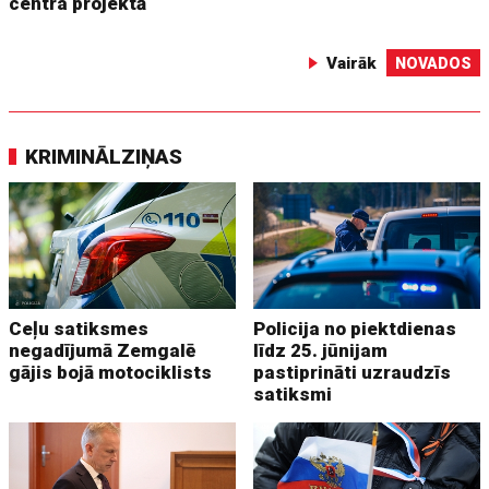
centra projektā
Vairāk
NOVADOS
KRIMINĀLZIŅAS
Ceļu satiksmes
Policija no piektdienas
negadījumā Zemgalē
līdz 25. jūnijam
gājis bojā motociklists
pastiprināti uzraudzīs
satiksmi