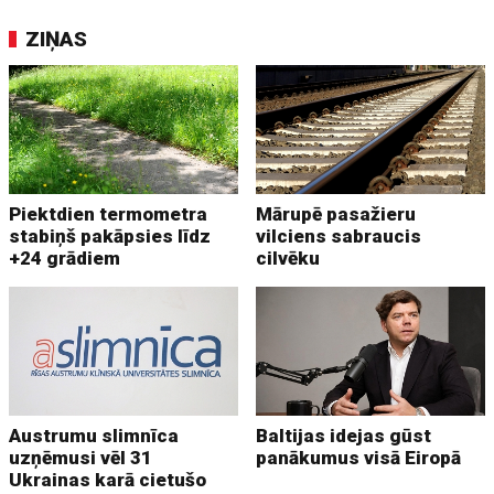
ZIŅAS
Piektdien termometra
Mārupē pasažieru
stabiņš pakāpsies līdz
vilciens sabraucis
+24 grādiem
cilvēku
Austrumu slimnīca
Baltijas idejas gūst
uzņēmusi vēl 31
panākumus visā Eiropā
Ukrainas karā cietušo