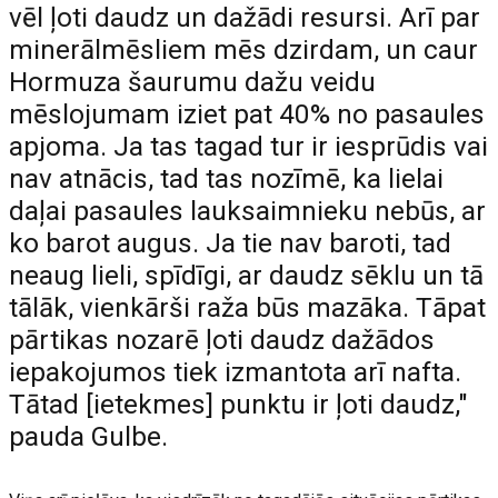
vēl ļoti daudz un dažādi resursi. Arī par
minerālmēsliem mēs dzirdam, un caur
Hormuza šaurumu dažu veidu
mēslojumam iziet pat 40% no pasaules
apjoma. Ja tas tagad tur ir iesprūdis vai
nav atnācis, tad tas nozīmē, ka lielai
daļai pasaules lauksaimnieku nebūs, ar
ko barot augus. Ja tie nav baroti, tad
neaug lieli, spīdīgi, ar daudz sēklu un tā
tālāk, vienkārši raža būs mazāka. Tāpat
pārtikas nozarē ļoti daudz dažādos
iepakojumos tiek izmantota arī nafta.
Tātad [ietekmes] punktu ir ļoti daudz,"
pauda Gulbe.