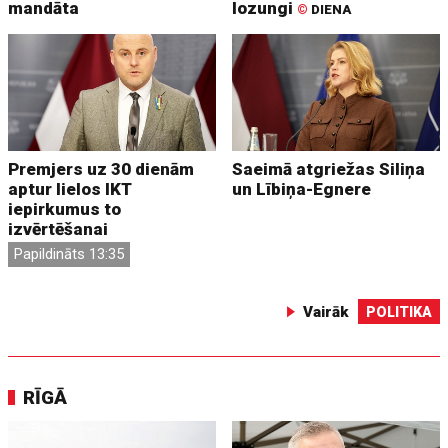
mandāta
lozungi
©
DIENA
Premjers uz 30 dienām
Saeimā atgriežas Siliņa
aptur lielos IKT
un Lībiņa-Egnere
iepirkumus to
izvērtēšanai
Papildināts 13:35
Vairāk
POLITIKA
RĪGĀ