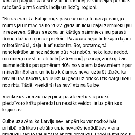
Viņa arī pieļāva, ka visdrīzāk no tagadējās situācijas pārtikas
ražošanā pirmā cietīs Indija un līdzīgi reģioni.
"Nu es ceru, ka Baltijā mēs pašā sākumā to neizjutīsim, jo
mums jau ir mācība no 2022. gada un lielai daļai zemnieku jau
ir rezerves. Sākas sezona, un kārtīgs saimnieks jau parasti
domā dažus soļus uz priekšu. Pavasara sējai lielākajai daļai ir
minerālmēsli, daļai ir arī rudenim. Bet, protams, tā
nenoteiktība un nezināšana būs vai nebūs, neko labu nedod,
un minerālmēsli ir ļoti liela [izdevumu] pozīcija, augkopības
saimniecībās pat apmēram 40% no visiem izdevumiem ir par
minerālmēsliem, un lielus krājumus nevar uzturēt tāpēc, ka
nav jau tās naudas, ko ielikt, lai gadu uz priekšu tik dārgu lietu
nopirktu. Tādēļ vienkārši tas nav," atzina Gulbe.
Vienlaikus viņa aicināja pircējus atcerēties iepriekš
piedzīvoto krīžu pieredzi un nesākt veidot lielus pārtikas
krājumus.
Gulbe uzsvēra, ka Latvija sevi ar pārtiku var nodrošināt
pilnībā, pārtikas netrūks un, ja nevarēs iegādāties vienu
produktu, tad to var aizstāt ar citu produktu. Tādēļ jautājums ir