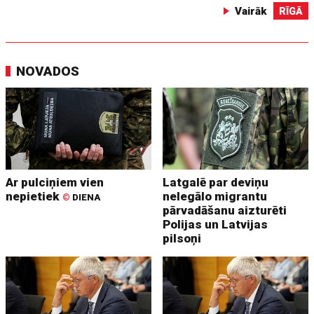
Vairāk
RĪGĀ
NOVADOS
Ar pulciņiem vien
Latgalē par deviņu
nepietiek
nelegālo migrantu
©
DIENA
pārvadāšanu aizturēti
Polijas un Latvijas
pilsoņi