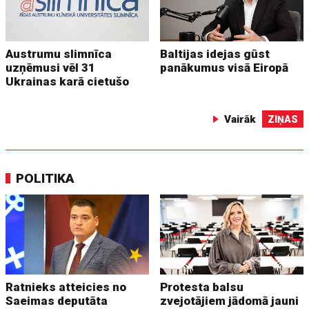
Austrumu slimnīca
Baltijas idejas gūst
uzņēmusi vēl 31
panākumus visā Eiropā
Ukrainas karā cietušo
Vairāk
ZIŅAS
POLITIKA
Ratnieks atteicies no
Protesta balsu
Saeimas deputāta
zvejotājiem jādomā jauni