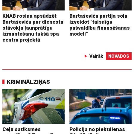
KNAB rosina apsūdzēt
Bartaševiča partija sola
Bartaševiču par dienesta
izveidot "taisnīgu
stāvokļa ļaunprātīgu
pašvaldību finansēšanas
izmantošanu tukšā spa
modeli"
centra projektā
Vairāk
NOVADOS
KRIMINĀLZIŅAS
Ceļu satiksmes
Policija no piektdienas