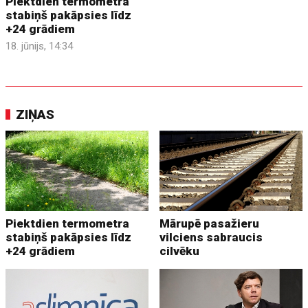
Piektdien termometra
stabiņš pakāpsies līdz
+24 grādiem
18. jūnijs, 14:34
ZIŅAS
Piektdien termometra
Mārupē pasažieru
stabiņš pakāpsies līdz
vilciens sabraucis
+24 grādiem
cilvēku