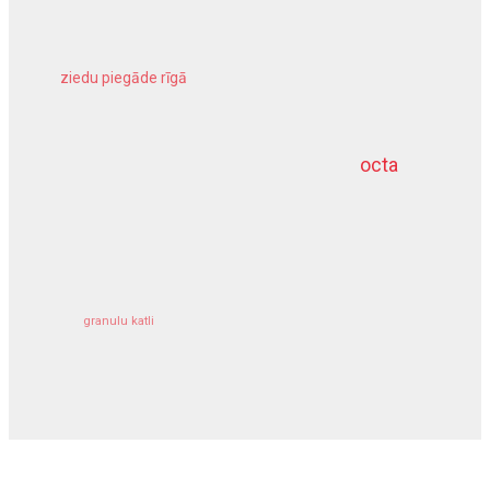
ziedu piegāde rīgā
meliorācijas darbi
octa
dziļurbums
kravu apdrošināšana
granulu katli
siltumsūknis