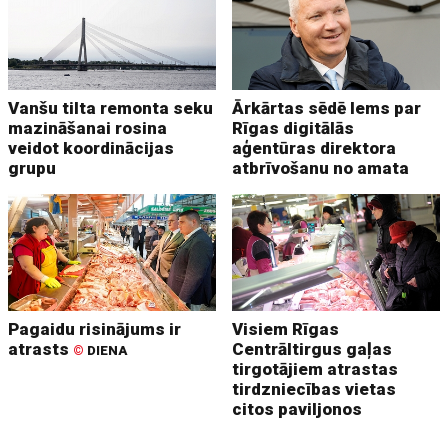
Vanšu tilta remonta seku
Ārkārtas sēdē lems par
mazināšanai rosina
Rīgas digitālās
veidot koordinācijas
aģentūras direktora
grupu
atbrīvošanu no amata
Pagaidu risinājums ir
Visiem Rīgas
atrasts
Centrāltirgus gaļas
©
DIENA
tirgotājiem atrastas
tirdzniecības vietas
citos paviljonos