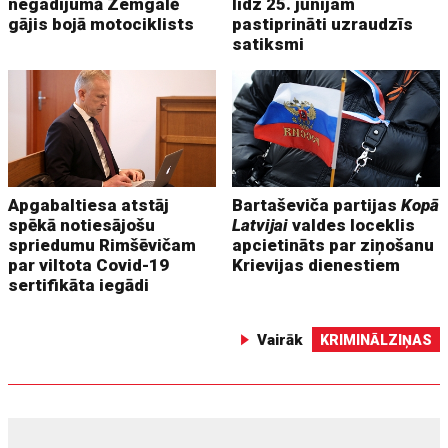
negadījumā Zemgalē
līdz 25. jūnijam
gājis bojā motociklists
pastiprināti uzraudzīs
satiksmi
Apgabaltiesa atstāj
Bartaševiča partijas
Kopā
spēkā notiesājošu
Latvijai
valdes loceklis
spriedumu Rimšēvičam
apcietināts par ziņošanu
par viltota Covid-19
Krievijas dienestiem
sertifikāta iegādi
Vairāk
KRIMINĀLZIŅAS