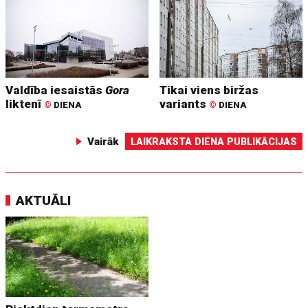
Valdība iesaistās
Gora
Tikai viens biržas
liktenī
variants
©
DIENA
©
DIENA
Vairāk
LAIKRAKSTA DIENA PUBLIKĀCIJAS
AKTUĀLI