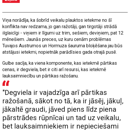
Viņa norādīja, ka šobrīd veikalu plauktos ietekme no šī
konflikta nav redzama, jo gan ražotāji, gan tirgotāji strādā
ilglaicīgi - viņiem ir līgumi uz trim, sešiem, deviņiem, pat 12
mēnešiem. Jaunās preces, uz kuru cenām problēmas
Tuvajos Austrumos un Hormuza šauruma bloķēšana jau būs
atstājusi ietekmi, nopietnāk parādīsies gada otrajā pusē.
Gulbe sacīja, ka viena komponente, kas ietekmē pārtikas
cenas, ir degviela, bet ir citi arī resursi, kas ietekmē
lauksaimniecību un pārtikas ražošanu.
"Degviela ir vajadzīga arī pārtikas
ražošanā, sākot no tā, ka ir jāsēj, jākuļ,
jākaltē graudi, jāved piens līdz piena
pārstrādes rūpnīcai un tad uz veikalu,
bet lauksaimniekiem ir nepieciešami