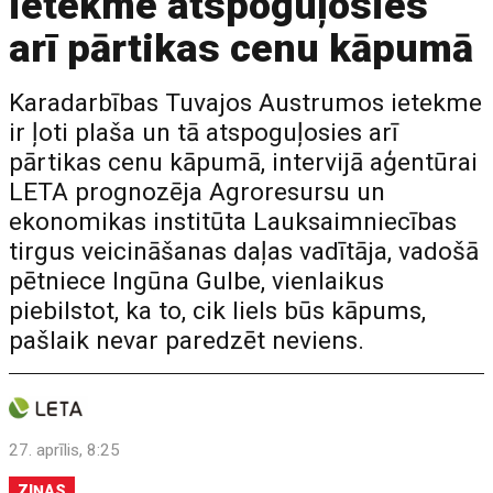
ietekme atspoguļosies
arī pārtikas cenu kāpumā
Karadarbības Tuvajos Austrumos ietekme
ir ļoti plaša un tā atspoguļosies arī
pārtikas cenu kāpumā, intervijā aģentūrai
LETA prognozēja Agroresursu un
ekonomikas institūta Lauksaimniecības
tirgus veicināšanas daļas vadītāja, vadošā
pētniece Ingūna Gulbe, vienlaikus
piebilstot, ka to, cik liels būs kāpums,
pašlaik nevar paredzēt neviens.
27. aprīlis, 8:25
ZIŅAS