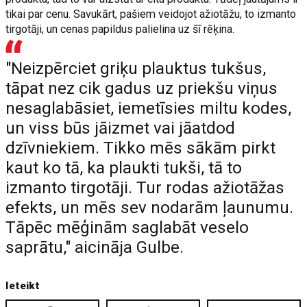
tikai par cenu. Savukārt, pašiem veidojot ažiotāžu, to izmanto
tirgotāji, un cenas papildus palielina uz šī rēķina.
"Neizpērciet griķu plauktus tukšus,
tāpat nez cik gadus uz priekšu viņus
nesaglabāsiet, iemetīsies miltu kodes,
un viss būs jāizmet vai jāatdod
dzīvniekiem. Tikko mēs sākām pirkt
kaut ko tā, ka plaukti tukši, tā to
izmanto tirgotāji. Tur rodas ažiotāžas
efekts, un mēs sev nodarām ļaunumu.
Tāpēc mēģinām saglabāt veselo
saprātu," aicināja Gulbe.
Ieteikt