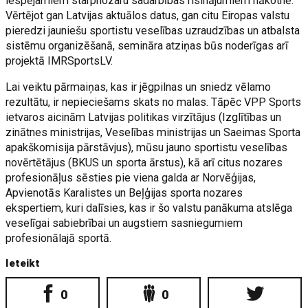
iespējamiem starpnozaru sadarbības risinājumiem nākotnē.
Vērtējot gan Latvijas aktuālos datus, gan citu Eiropas valstu
pieredzi jauniešu sportistu veselības uzraudzības un atbalsta
sistēmu organizēšanā, semināra atziņas būs noderīgas arī
projektā IMRSportsLV.
Lai veiktu pārmaiņas, kas ir jēgpilnas un sniedz vēlamo
rezultātu, ir nepieciešams skats no malas. Tāpēc VPP Sports
ietvaros aicinām Latvijas politikas virzītājus (Izglītības un
zinātnes ministrijas, Veselības ministrijas un Saeimas Sporta
apakškomisija pārstāvjus), mūsu jauno sportistu veselības
novērtētājus (BKUS un sporta ārstus), kā arī citus nozares
profesionāļus sēsties pie viena galda ar Norvēģijas,
Apvienotās Karalistes un Beļģijas sporta nozares
ekspertiem, kuri dalīsies, kas ir šo valstu panākuma atslēga
veselīgai sabiebrībai un augstiem sasniegumiem
profesionālajā sportā.
Ieteikt
0
0