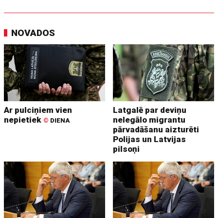
NOVADOS
Ar pulciņiem vien
Latgalē par deviņu
nepietiek
nelegālo migrantu
©
DIENA
pārvadāšanu aizturēti
Polijas un Latvijas
pilsoņi