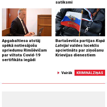
satiksmi
Apgabaltiesa atstāj
Bartaševiča partijas
Kopā
spēkā notiesājošu
Latvijai
valdes loceklis
spriedumu Rimšēvičam
apcietināts par ziņošanu
par viltota Covid-19
Krievijas dienestiem
sertifikāta iegādi
Vairāk
KRIMINĀLZIŅAS