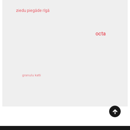
ziedu piegāde rīgā
meliorācijas darbi
octa
dziļurbums
kravu apdrošināšana
granulu katli
siltumsūknis