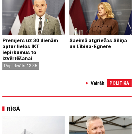
Premjers uz 30 dienām
Saeimā atgriežas Siliņa
aptur lielos IKT
un Lībiņa-Egnere
iepirkumus to
izvērtēšanai
Papildināts 13:35
Vairāk
POLITIKA
RĪGĀ