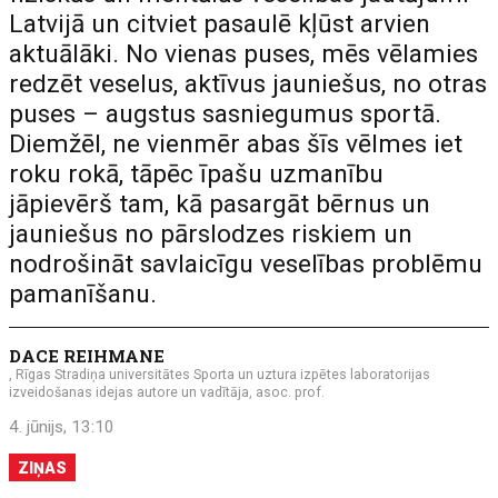
Latvijā un citviet pasaulē kļūst arvien
aktuālāki. No vienas puses, mēs vēlamies
redzēt veselus, aktīvus jauniešus, no otras
puses – augstus sasniegumus sportā.
Diemžēl, ne vienmēr abas šīs vēlmes iet
roku rokā, tāpēc īpašu uzmanību
jāpievērš tam, kā pasargāt bērnus un
jauniešus no pārslodzes riskiem un
nodrošināt savlaicīgu veselības problēmu
pamanīšanu.
DACE REIHMANE
, Rīgas Stradiņa universitātes Sporta un uztura izpētes laboratorijas
izveidošanas idejas autore un vadītāja, asoc. prof.
4. jūnijs, 13:10
ZIŅAS