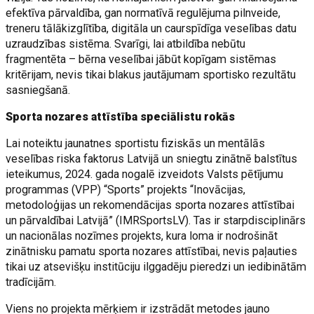
efektīva pārvaldība, gan normatīvā regulējuma pilnveide,
treneru tālākizglītība, digitāla un caurspīdīga veselības datu
uzraudzības sistēma. Svarīgi, lai atbildība nebūtu
fragmentēta – bērna veselībai jābūt kopīgam sistēmas
kritērijam, nevis tikai blakus jautājumam sportisko rezultātu
sasniegšanā.
Sporta nozares attīstība speciālistu rokās
Lai noteiktu jaunatnes sportistu fiziskās un mentālās
veselības riska faktorus Latvijā un sniegtu zinātnē balstītus
ieteikumus, 2024. gada nogalē izveidots Valsts pētījumu
programmas (VPP) “Sports” projekts “Inovācijas,
metodoloģijas un rekomendācijas sporta nozares attīstībai
un pārvaldībai Latvijā” (IMRSportsLV). Tas ir starpdisciplinārs
un nacionālas nozīmes projekts, kura loma ir nodrošināt
zinātnisku pamatu sporta nozares attīstībai, nevis paļauties
tikai uz atsevišķu institūciju ilggadēju pieredzi un iedibinātām
tradīcijām.
Viens no projekta mērķiem ir izstrādāt metodes jauno