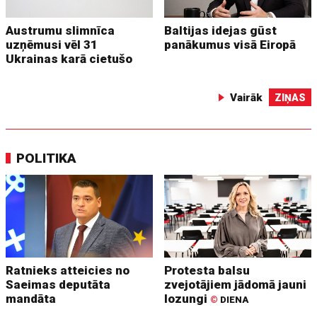
Austrumu slimnīca
Baltijas idejas gūst
uzņēmusi vēl 31
panākumus visā Eiropā
Ukrainas karā cietušo
Vairāk
ZIŅAS
POLITIKA
Ratnieks atteicies no
Protesta balsu
Saeimas deputāta
zvejotājiem jādomā jauni
mandāta
lozungi
©
DIENA