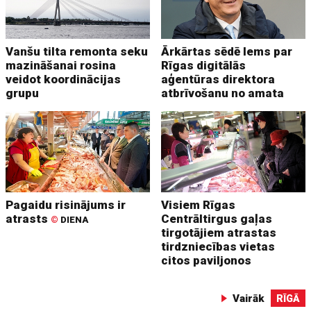
Vanšu tilta remonta seku
Ārkārtas sēdē lems par
mazināšanai rosina
Rīgas digitālās
veidot koordinācijas
aģentūras direktora
grupu
atbrīvošanu no amata
Pagaidu risinājums ir
Visiem Rīgas
atrasts
Centrāltirgus gaļas
©
DIENA
tirgotājiem atrastas
tirdzniecības vietas
citos paviljonos
Vairāk
RĪGĀ