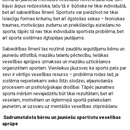
bijusi ārpus redzesloka, taču tā ir būtiska ne tikai individuālā,
bet arī sabiedrības līmenī. Sportists var piedzīvot ne tikai
īslaicīgu formas kritumu, bet arī ilgstošas sekas – hroniskas
traumas, motivācijas zudumu un priekšlaicīgu aiziešanu no
sporta, tāpēc tā nav tikai individuāla sportista problēma, bet
arī sporta sistēmas ilgtspējas jautājums.
Sabiedrības līmenī tas nozīmē zaudētu ieguldījumu bērnu un
jauniešu attīstībā, mazāku talantu pēctecību, lielākas
veselības aprūpes izmaksas un mazāku uzticēšanos
organizētam sportam. Vienlaikus jāuzsver, ka sports pats par
sevi ir vērtīgs veselības resurss – problēma rodas tad, ja
sistēma nepietiekami seko līdzi slodzei, atjaunošanās
procesiem un psiholoģiskajai drošībai. Tāpēc jaunatnes
sporta mērķim nevajadzētu būt tikai rezultātam, bet arī
veselam, motivētam un ilgtermiņā sportā paliekošam
jaunietim, ar uzsvaru uz mentālās veselības stiprināšanu.
Sadrumstalota bērnu un jauniešu sportistu veselības
aprūpe