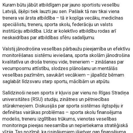
Kuram būtu jābūt atbildīgam par jauno sportistu veselību
Latvijā, šķēpi tiek lauzti jau sen. Pašlaik tā nav tikai viena
trenera vai ārsta atbildība – tā ir kopīga vecāku, medicīnas
speciālistu, treneru, sporta skolu, federāciju un valsts
institūciju atbildība. Līdz ar kolektīvo atbildību rodas arī
neskaidrības par atbildības sfēru sadalījumu.
Valstij jānodrošina veselības pārbaužu pieejamība un efektīvu
monitorēšanas sistēmu ieviešana, sporta skolām jānodrošina
kvalitatīva un droša treniņu vide, treneriem – zināšanas par
vecumposmu attīstību, slodzes plānošanu un mentālās
veselības pazīmēm, savukārt vecākiem – jāpalīdz bērnam
saglabāt līdzsvaru starp sportu, mācībām un atpūtu.
Salīdzinoši nesen sports ir kļuvis par vienu no Rīgas Stradiņa
universitātes (RSU) studiju, zinātnes un pētniecības
stūrakmeņiem. Diskusijās par sporta sistēmas ilgtspēju ir
definētas vairākas problēmas – sporta skolu finansējuma
modelis, treneru izglītības trūkums, vienotas veselības
monitoringa pieejas neesamība un nepietiekama stratēģiskā
vīzija. Tas nozīmē, ka risinājumiem jāietver gan finansējuma