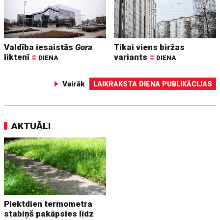
Valdība iesaistās
Gora
Tikai viens biržas
liktenī
variants
©
DIENA
©
DIENA
Vairāk
LAIKRAKSTA DIENA PUBLIKĀCIJAS
AKTUĀLI
Piektdien termometra
stabiņš pakāpsies līdz