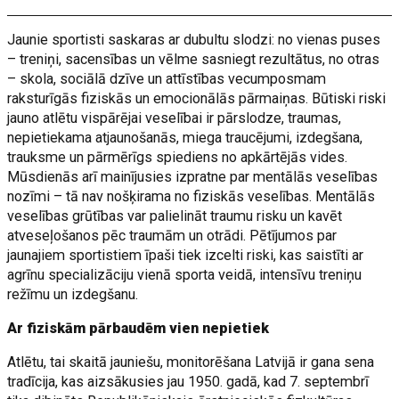
Jaunie sportisti saskaras ar dubultu slodzi: no vienas puses
– treniņi, sacensības un vēlme sasniegt rezultātus, no otras
– skola, sociālā dzīve un attīstības vecumposmam
raksturīgās fiziskās un emocionālās pārmaiņas. Būtiski riski
jauno atlētu vispārējai veselībai ir pārslodze, traumas,
nepietiekama atjaunošanās, miega traucējumi, izdegšana,
trauksme un pārmērīgs spiediens no apkārtējās vides.
Mūsdienās arī mainījusies izpratne par mentālās veselības
nozīmi – tā nav nošķirama no fiziskās veselības. Mentālās
veselības grūtības var palielināt traumu risku un kavēt
atveseļošanos pēc traumām un otrādi. Pētījumos par
jaunajiem sportistiem īpaši tiek izcelti riski, kas saistīti ar
agrīnu specializāciju vienā sporta veidā, intensīvu treniņu
režīmu un izdegšanu.
Ar fiziskām pārbaudēm vien nepietiek
Atlētu, tai skaitā jauniešu, monitorēšana Latvijā ir gana sena
tradīcija, kas aizsākusies jau 1950. gadā, kad 7. septembrī