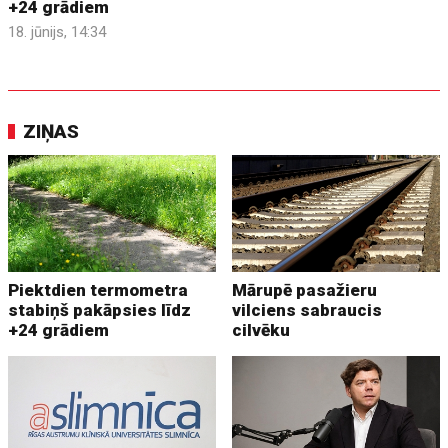
+24 grādiem
18. jūnijs, 14:34
ZIŅAS
Piektdien termometra
Mārupē pasažieru
stabiņš pakāpsies līdz
vilciens sabraucis
+24 grādiem
cilvēku