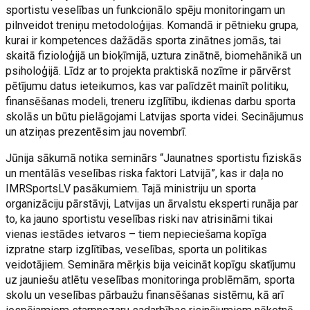
sportistu veselības un funkcionālo spēju monitoringam un
pilnveidot treniņu metodoloģijas. Komandā ir pētnieku grupa,
kurai ir kompetences dažādās sporta zinātnes jomās, tai
skaitā fizioloģijā un bioķīmijā, uztura zinātnē, biomehānikā un
psiholoģijā. Līdz ar to projekta praktiskā nozīme ir pārvērst
pētījumu datus ieteikumos, kas var palīdzēt mainīt politiku,
finansēšanas modeli, treneru izglītību, ikdienas darbu sporta
skolās un būtu pielāgojami Latvijas sporta videi. Secinājumus
un atziņas prezentēsim jau novembrī.
Jūnija sākumā notika seminārs “Jaunatnes sportistu fiziskās
un mentālās veselības riska faktori Latvijā”, kas ir daļa no
IMRSportsLV pasākumiem. Tajā ministriju un sporta
organizāciju pārstāvji, Latvijas un ārvalstu eksperti runāja par
to, ka jauno sportistu veselības riski nav atrisināmi tikai
vienas iestādes ietvaros – tiem nepieciešama kopīga
izpratne starp izglītības, veselības, sporta un politikas
veidotājiem. Semināra mērķis bija veicināt kopīgu skatījumu
uz jauniešu atlētu veselības monitoringa problēmām, sporta
skolu un veselības pārbaužu finansēšanas sistēmu, kā arī