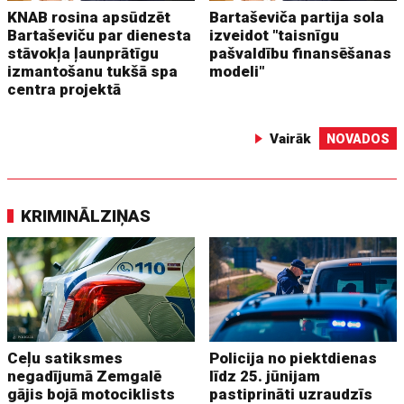
KNAB rosina apsūdzēt
Bartaševiča partija sola
Bartaševiču par dienesta
izveidot "taisnīgu
stāvokļa ļaunprātīgu
pašvaldību finansēšanas
izmantošanu tukšā spa
modeli"
centra projektā
Vairāk
NOVADOS
KRIMINĀLZIŅAS
Ceļu satiksmes
Policija no piektdienas
negadījumā Zemgalē
līdz 25. jūnijam
gājis bojā motociklists
pastiprināti uzraudzīs