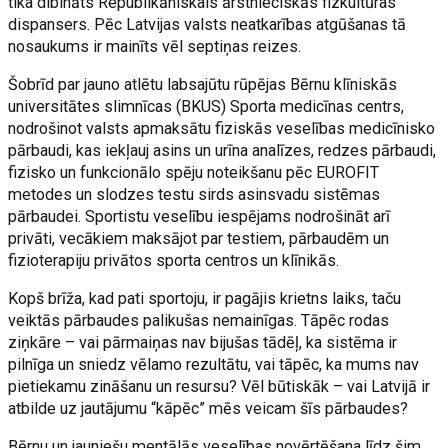
tika dibināts Republikāniskais ārstnieciskās fizkultūras
dispansers. Pēc Latvijas valsts neatkarības atgūšanas tā
nosaukums ir mainīts vēl septiņas reizes.
Šobrīd par jauno atlētu labsajūtu rūpējas Bērnu klīniskās
universitātes slimnīcas (BKUS) Sporta medicīnas centrs,
nodrošinot valsts apmaksātu fiziskās veselības medicīnisko
pārbaudi, kas iekļauj asins un urīna analīzes, redzes pārbaudi,
fizisko un funkcionālo spēju noteikšanu pēc EUROFIT
metodes un slodzes testu sirds asinsvadu sistēmas
pārbaudei. Sportistu veselību iespējams nodrošināt arī
privāti, vecākiem maksājot par testiem, pārbaudēm un
fizioterapiju privātos sporta centros un klīnikās.
Kopš brīža, kad pati sportoju, ir pagājis krietns laiks, taču
veiktās pārbaudes palikušas nemainīgas. Tāpēc rodas
ziņkāre – vai pārmaiņas nav bijušas tādēļ, ka sistēma ir
pilnīga un sniedz vēlamo rezultātu, vai tāpēc, ka mums nav
pietiekamu zināšanu un resursu? Vēl būtiskāk – vai Latvijā ir
atbilde uz jautājumu “kāpēc” mēs veicam šīs pārbaudes?
Bērnu un jauniešu mentālās veselības novērtēšana līdz šim