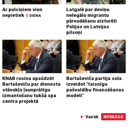
Ar pulciņiem vien
Latgalē par deviņu
nepietiek
nelegālo migrantu
©
DIENA
pārvadāšanu aizturēti
Polijas un Latvijas
pilsoņi
KNAB rosina apsūdzēt
Bartaševiča partija sola
Bartaševiču par dienesta
izveidot "taisnīgu
stāvokļa ļaunprātīgu
pašvaldību finansēšanas
izmantošanu tukšā spa
modeli"
centra projektā
Vairāk
NOVADOS