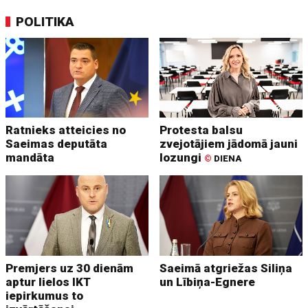
POLITIKA
Ratnieks atteicies no
Protesta balsu
Saeimas deputāta
zvejotājiem jādomā jauni
mandāta
lozungi
©
DIENA
Premjers uz 30 dienām
Saeimā atgriežas Siliņa
aptur lielos IKT
un Lībiņa-Egnere
iepirkumus to