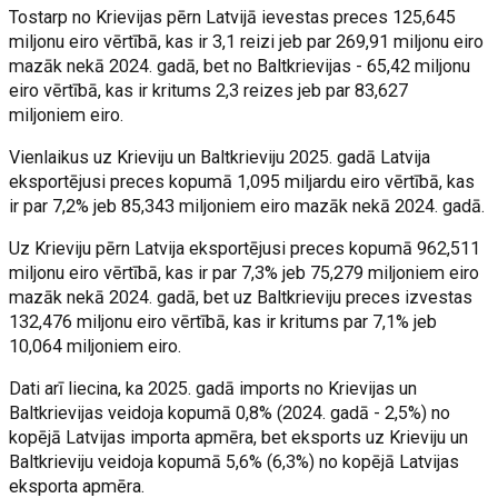
Tostarp no Krievijas pērn Latvijā ievestas preces 125,645
miljonu eiro vērtībā, kas ir 3,1 reizi jeb par 269,91 miljonu eiro
mazāk nekā 2024. gadā, bet no Baltkrievijas - 65,42 miljonu
eiro vērtībā, kas ir kritums 2,3 reizes jeb par 83,627
miljoniem eiro.
Vienlaikus uz Krieviju un Baltkrieviju 2025. gadā Latvija
eksportējusi preces kopumā 1,095 miljardu eiro vērtībā, kas
ir par 7,2% jeb 85,343 miljoniem eiro mazāk nekā 2024. gadā.
Uz Krieviju pērn Latvija eksportējusi preces kopumā 962,511
miljonu eiro vērtībā, kas ir par 7,3% jeb 75,279 miljoniem eiro
mazāk nekā 2024. gadā, bet uz Baltkrieviju preces izvestas
132,476 miljonu eiro vērtībā, kas ir kritums par 7,1% jeb
10,064 miljoniem eiro.
Dati arī liecina, ka 2025. gadā imports no Krievijas un
Baltkrievijas veidoja kopumā 0,8% (2024. gadā - 2,5%) no
kopējā Latvijas importa apmēra, bet eksports uz Krieviju un
Baltkrieviju veidoja kopumā 5,6% (6,3%) no kopējā Latvijas
eksporta apmēra.