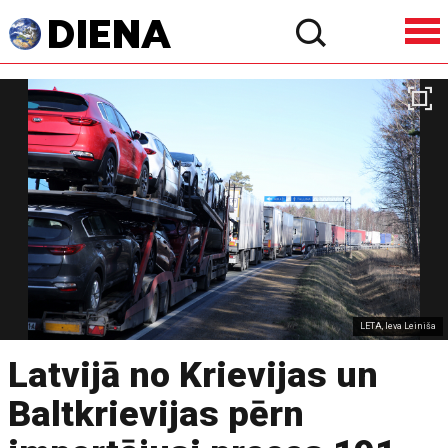
LETA, Ieva Leiniša
Latvijā no Krievijas un
Baltkrievijas pērn