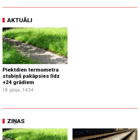
AKTUĀLI
Piektdien termometra
stabiņš pakāpsies līdz
+24 grādiem
18. jūnijs, 14:34
ZIŅAS