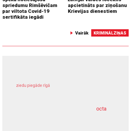
spriedumu Rimšēvičam
apcietināts par ziņošanu
par viltota Covid-19
Krievijas dienestiem
sertifikāta iegādi
Vairāk
KRIMINĀLZIŅAS
ziedu piegāde rīgā
meliorācijas darbi
octa
dziļurbums
kravu apdrošināšana