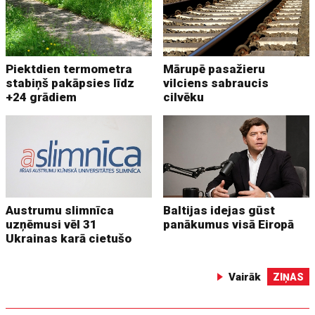
Piektdien termometra
Mārupē pasažieru
stabiņš pakāpsies līdz
vilciens sabraucis
+24 grādiem
cilvēku
Austrumu slimnīca
Baltijas idejas gūst
uzņēmusi vēl 31
panākumus visā Eiropā
Ukrainas karā cietušo
Vairāk
ZIŅAS