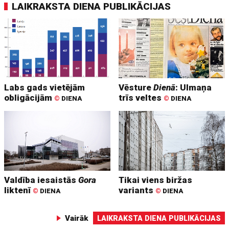
LAIKRAKSTA DIENA PUBLIKĀCIJAS
Labs gads vietējām
Vēsture
Dienā
: Ulmaņa
obligācijām
trīs veltes
©
DIENA
©
DIENA
Valdība iesaistās
Gora
Tikai viens biržas
liktenī
variants
©
DIENA
©
DIENA
Vairāk
LAIKRAKSTA DIENA PUBLIKĀCIJAS