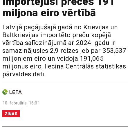
importējusi preces 191
miljona eiro vērtībā
Latvijā pagājušajā gadā no Krievijas un
Baltkrievijas importēto preču kopējā
vērtība salīdzinājumā ar 2024. gadu ir
samazinājusies 2,9 reizes jeb par 353,537
miljoniem eiro un veidoja 191,065
miljonus eiro, liecina Centrālās statistikas
pārvaldes dati.
10. februāris, 16:01
ZIŅAS