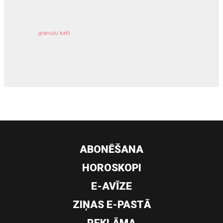
granulu katli
siltumsūknis
ABONĒŠANA
HOROSKOPI
E-AVĪZE
ZIŅAS E-PASTĀ
REKLĀMA