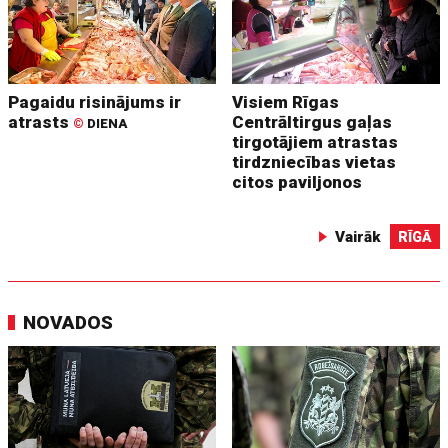
Pagaidu risinājums ir
Visiem Rīgas
atrasts
Centrāltirgus gaļas
©
DIENA
tirgotājiem atrastas
tirdzniecības vietas
citos paviljonos
Vairāk
RĪGĀ
NOVADOS