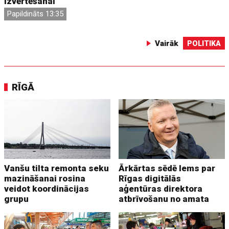
izvērtēšanai
Papildināts 13:35
Vairāk
POLITIKA
RĪGĀ
Vanšu tilta remonta seku
Ārkārtas sēdē lems par
mazināšanai rosina
Rīgas digitālās
veidot koordinācijas
aģentūras direktora
grupu
atbrīvošanu no amata