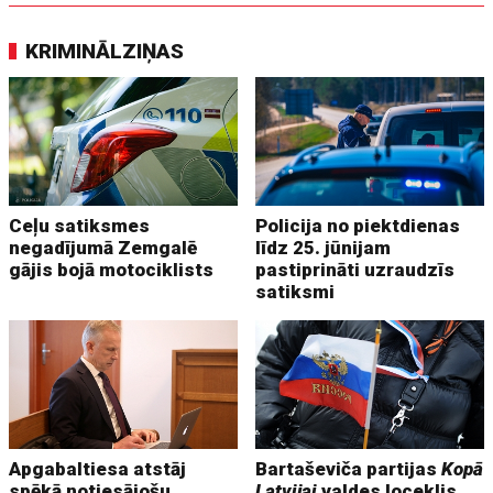
KRIMINĀLZIŅAS
Ceļu satiksmes
Policija no piektdienas
negadījumā Zemgalē
līdz 25. jūnijam
gājis bojā motociklists
pastiprināti uzraudzīs
satiksmi
Apgabaltiesa atstāj
Bartaševiča partijas
Kopā
spēkā notiesājošu
Latvijai
valdes loceklis