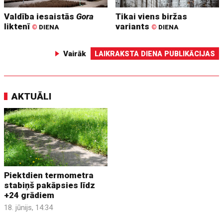
Valdība iesaistās
Gora
Tikai viens biržas
liktenī
variants
©
DIENA
©
DIENA
Vairāk
LAIKRAKSTA DIENA PUBLIKĀCIJAS
AKTUĀLI
Piektdien termometra
stabiņš pakāpsies līdz
+24 grādiem
18. jūnijs, 14:34