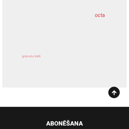
octa
dziļurbums
kravu apdrošināšana
granulu katli
siltumsūknis
ABONĒŠANA