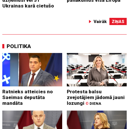
Ukrainas karā cietušo
Vairāk
ZIŅAS
POLITIKA
Ratnieks atteicies no
Protesta balsu
Saeimas deputāta
zvejotājiem jādomā jauni
mandāta
lozungi
©
DIENA