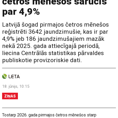
četros mēnešos sarucis
par 4,9%
Latvijā šogad pirmajos četros mēnešos
reģistrēti 3642 jaundzimušie, kas ir par
4,9% jeb 186 jaundzimušajiem mazāk
nekā 2025. gada attiecīgajā periodā,
liecina Centrālās statistikas pārvaldes
publiskotie provizoriskie dati.
18. jūnijs, 10:15
ZIŅAS
Tostarp 2026. gada pirmajos četros mēnešos starp