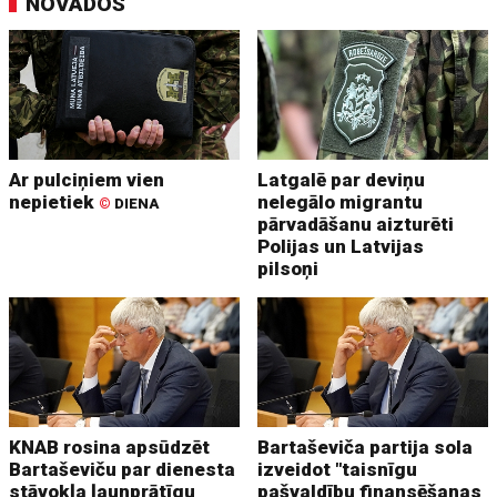
NOVADOS
Ar pulciņiem vien
Latgalē par deviņu
nepietiek
nelegālo migrantu
©
DIENA
pārvadāšanu aizturēti
Polijas un Latvijas
pilsoņi
KNAB rosina apsūdzēt
Bartaševiča partija sola
Bartaševiču par dienesta
izveidot "taisnīgu
stāvokļa ļaunprātīgu
pašvaldību finansēšanas