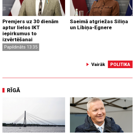
Premjers uz 30 dienām
Saeimā atgriežas Siliņa
aptur lielos IKT
un Lībiņa-Egnere
iepirkumus to
izvērtēšanai
Papildināts 13:35
Vairāk
POLITIKA
RĪGĀ