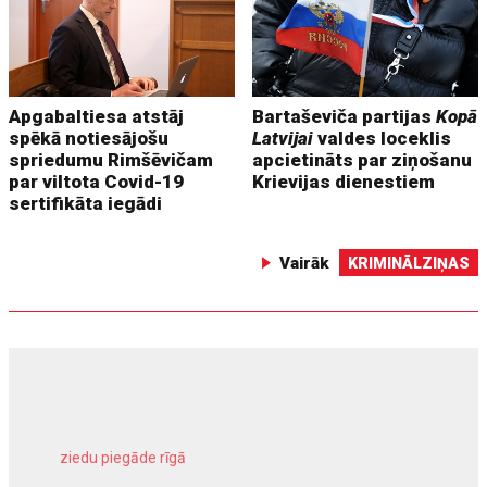
Apgabaltiesa atstāj
Bartaševiča partijas
Kopā
spēkā notiesājošu
Latvijai
valdes loceklis
spriedumu Rimšēvičam
apcietināts par ziņošanu
par viltota Covid-19
Krievijas dienestiem
sertifikāta iegādi
Vairāk
KRIMINĀLZIŅAS
ziedu piegāde rīgā
meliorācijas darbi