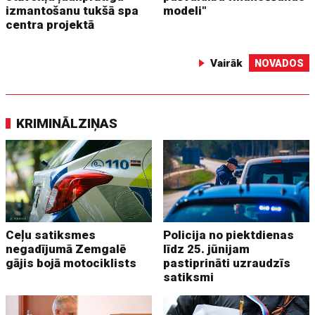
izmantošanu tukšā spa
modeli"
centra projektā
Vairāk
NOVADOS
KRIMINĀLZIŅAS
Ceļu satiksmes
Policija no piektdienas
negadījumā Zemgalē
līdz 25. jūnijam
gājis bojā motociklists
pastiprināti uzraudzīs
satiksmi