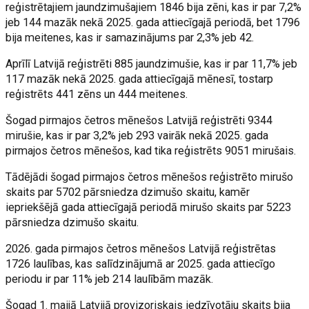
reģistrētajiem jaundzimušajiem 1846 bija zēni, kas ir par 7,2%
jeb 144 mazāk nekā 2025. gada attiecīgajā periodā, bet 1796
bija meitenes, kas ir samazinājums par 2,3% jeb 42.
Aprīlī Latvijā reģistrēti 885 jaundzimušie, kas ir par 11,7% jeb
117 mazāk nekā 2025. gada attiecīgajā mēnesī, tostarp
reģistrēts 441 zēns un 444 meitenes.
Šogad pirmajos četros mēnešos Latvijā reģistrēti 9344
mirušie, kas ir par 3,2% jeb 293 vairāk nekā 2025. gada
pirmajos četros mēnešos, kad tika reģistrēts 9051 mirušais.
Tādējādi šogad pirmajos četros mēnešos reģistrēto mirušo
skaits par 5702 pārsniedza dzimušo skaitu, kamēr
iepriekšējā gada attiecīgajā periodā mirušo skaits par 5223
pārsniedza dzimušo skaitu.
2026. gada pirmajos četros mēnešos Latvijā reģistrētas
1726 laulības, kas salīdzinājumā ar 2025. gada attiecīgo
periodu ir par 11% jeb 214 laulībām mazāk.
Šogad 1. maijā Latvijā provizoriskais iedzīvotāju skaits bija