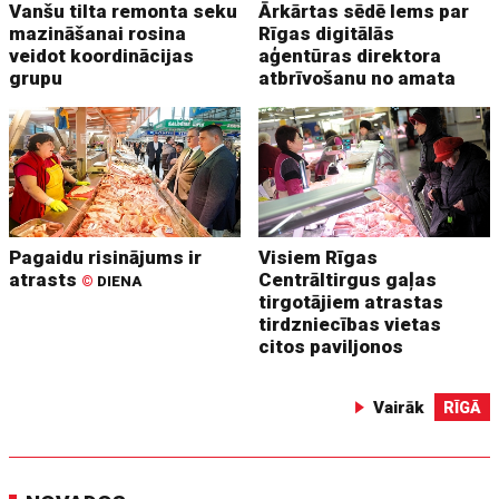
Vanšu tilta remonta seku
Ārkārtas sēdē lems par
mazināšanai rosina
Rīgas digitālās
veidot koordinācijas
aģentūras direktora
grupu
atbrīvošanu no amata
Pagaidu risinājums ir
Visiem Rīgas
atrasts
Centrāltirgus gaļas
©
DIENA
tirgotājiem atrastas
tirdzniecības vietas
citos paviljonos
Vairāk
RĪGĀ