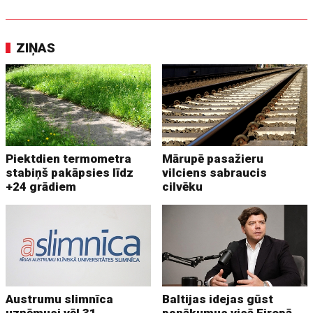
ZIŅAS
Piektdien termometra
Mārupē pasažieru
stabiņš pakāpsies līdz
vilciens sabraucis
+24 grādiem
cilvēku
Austrumu slimnīca
Baltijas idejas gūst
uzņēmusi vēl 31
panākumus visā Eiropā