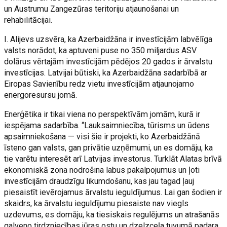
un Austrumu Zangezūras teritoriju atjaunošanai un
rehabilitācijai.
I. Alijevs uzsvēra, ka Azerbaidžāna ir investīcijām labvēlīga
valsts norādot, ka aptuveni puse no 350 miljardus ASV
dolārus vērtajām investīcijām pēdējos 20 gados ir ārvalstu
investīcijas. Latvijai būtiski, ka Azerbaidžāna sadarbībā ar
Eiropas Savienību redz vietu investīcijām atjaunojamo
energoresursu jomā.
Enerģētika ir tikai viena no perspektīvām jomām, kurā ir
iespējama sadarbība. “Lauksaimniecība, tūrisms un ūdens
apsaimniekošana — visi šie ir projekti, ko Azerbaidžānā
īsteno gan valsts, gan privātie uzņēmumi, un es domāju, ka
tie varētu interesēt arī Latvijas investorus. Turklāt Alatas brīvā
ekonomiskā zona nodrošina labus pakalpojumus un ļoti
investīcijām draudzīgu likumdošanu, kas jau tagad ļauj
piesaistīt ievērojamus ārvalstu ieguldījumus. Lai gan šodien ir
skaidrs, ka ārvalstu ieguldījumu piesaiste nav viegls
uzdevums, es domāju, ka tiesiskais regulējums un atrašanās
galveno tirdzniecības jūras ostu un dzelzceļa tuvumā padara