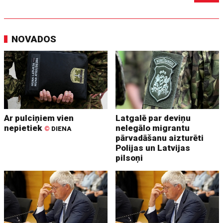
NOVADOS
Ar pulciņiem vien
Latgalē par deviņu
nepietiek
nelegālo migrantu
©
DIENA
pārvadāšanu aizturēti
Polijas un Latvijas
pilsoņi