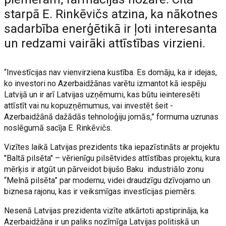
starpā E. Rinkēvičs atzina, ka nākotnes
sadarbība enerģētikā ir ļoti interesanta
un redzami vairāki attīstības virzieni.
“Investīcijas nav vienvirziena kustība. Es domāju, ka ir idejas,
ko investori no Azerbaidžānas varētu izmantot kā iespēju
Latvijā un ir arī Latvijas uzņēmumi, kas būtu ieinteresēti
attīstīt vai nu kopuzņēmumus, vai investēt šeit -
Azerbaidžānā dažādās tehnoloģiju jomās,” formuma uzrunas
noslēgumā sacīja E. Rinkēvičs.
Vizītes laikā Latvijas prezidents tika iepazīstināts ar projektu
"Baltā pilsēta" – vērienīgu pilsētvides attīstības projektu, kura
mērķis ir atgūt un pārveidot bijušo Baku industriālo zonu
“Melnā pilsēta” par modernu, videi draudzīgu dzīvojamo un
biznesa rajonu, kas ir veiksmīgas investīcijas piemērs.
Nesenā Latvijas prezidenta vizīte atkārtoti apstiprināja, ka
Azerbaidžāna ir un paliks nozīmīga Latvijas politiskā un