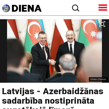
Ilmārs Znotiņš
Latvijas - Azerbaidžānas
sadarbība nostiprināta