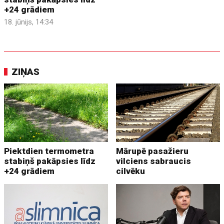
+24 grādiem
18. jūnijs, 14:34
ZIŅAS
Piektdien termometra
Mārupē pasažieru
stabiņš pakāpsies līdz
vilciens sabraucis
+24 grādiem
cilvēku