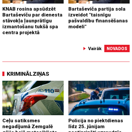
KNAB rosina apsūdzēt
Bartaševiča partija sola
Bartaševiču par dienesta
izveidot "taisnīgu
stāvokļa ļaunprātīgu
pašvaldību finansēšanas
izmantošanu tukšā spa
modeli"
centra projektā
Vairāk
NOVADOS
KRIMINĀLZIŅAS
Ceļu satiksmes
Policija no piektdienas
negadījumā Zemgalē
līdz 25. jūnijam