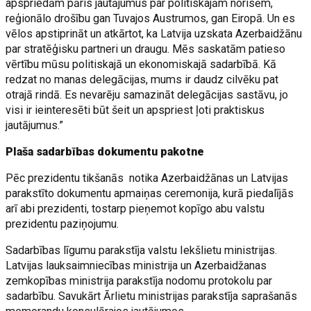
apspriedām pāris jautājumus par politiskajām norisēm,
reģionālo drošību gan Tuvajos Austrumos, gan Eiropā. Un es
vēlos apstiprināt un atkārtot, ka Latvija uzskata Azerbaidžānu
par stratēģisku partneri un draugu. Mēs saskatām patieso
vērtību mūsu politiskajā un ekonomiskajā sadarbībā. Kā
redzat no manas delegācijas, mums ir daudz cilvēku pat
otrajā rindā. Es nevarēju samazināt delegācijas sastāvu, jo
visi ir ieinteresēti būt šeit un apspriest ļoti praktiskus
jautājumus.”
Plaša sadarbības dokumentu pakotne
Pēc prezidentu tikšanās notika Azerbaidžānas un Latvijas
parakstīto dokumentu apmaiņas ceremonija, kurā piedalījās
arī abi prezidenti, tostarp pieņemot kopīgo abu valstu
prezidentu paziņojumu.
Sadarbības līgumu parakstīja valstu Iekšlietu ministrijas.
Latvijas lauksaimniecības ministrija un Azerbaidžanas
zemkopības ministrija parakstīja nodomu protokolu par
sadarbību. Savukārt Ārlietu ministrijas parakstīja saprašanās