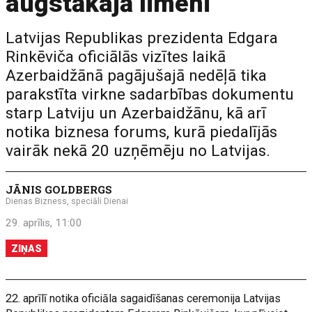
augstākajā līmenī
Latvijas Republikas prezidenta Edgara
Rinkēviča oficiālās vizītes laikā
Azerbaidžānā pagājušajā nedēļā tika
parakstīta virkne sadarbības dokumentu
starp Latviju un Azerbaidžānu, kā arī
notika biznesa forums, kurā piedalījās
vairāk nekā 20 uzņēmēju no Latvijas.
JĀNIS GOLDBERGS
Dienas Bizness, speciāli Dienai
29. aprīlis, 11:00
ZIŅAS
22. aprīlī notika oficiāla sagaidīšanas ceremonija Latvijas