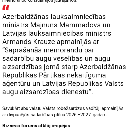
memorandu konsulārajos jautājumos.
Azerbaidžānas lauksaimniecības
ministrs Majnuns Mammadovs un
Latvijas lauksaimniecības ministrs
Armands Krauze apmainījās ar
“Saprašanās memorandu par
sadarbību augu veselības un augu
aizsardzības jomā starp Azerbaidžānas
Republikas Pārtikas nekaitīguma
aģentūru un Latvijas Republikas Valsts
augu aizsardzības dienestu”.
Savukārt abu valstu Valsts robežsardzes vadītāji apmainījās
ar divpusējās sadarbības plānu 2026.–2027. gadam.
Biznesa forums atklāj iespējas