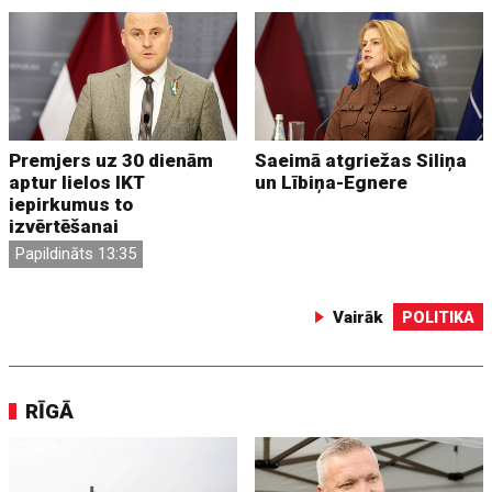
Premjers uz 30 dienām
Saeimā atgriežas Siliņa
aptur lielos IKT
un Lībiņa-Egnere
iepirkumus to
izvērtēšanai
Papildināts 13:35
Vairāk
POLITIKA
RĪGĀ