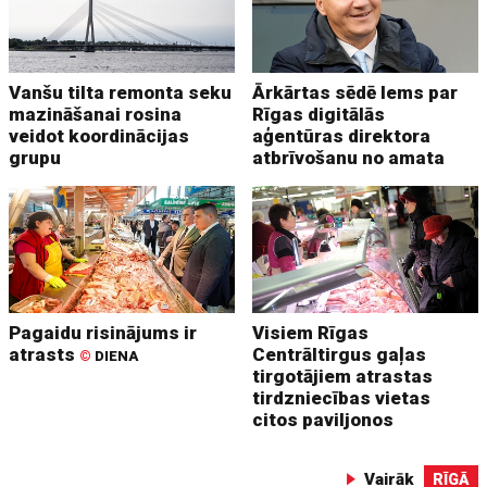
Vanšu tilta remonta seku
Ārkārtas sēdē lems par
mazināšanai rosina
Rīgas digitālās
veidot koordinācijas
aģentūras direktora
grupu
atbrīvošanu no amata
Pagaidu risinājums ir
Visiem Rīgas
atrasts
Centrāltirgus gaļas
©
DIENA
tirgotājiem atrastas
tirdzniecības vietas
citos paviljonos
Vairāk
RĪGĀ