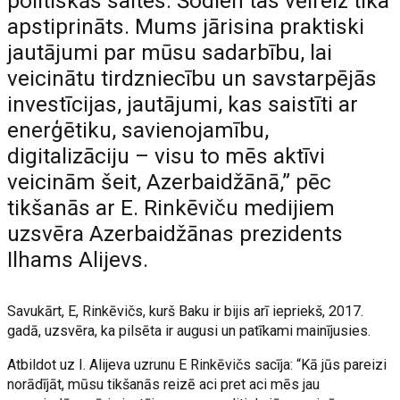
politiskās saites. Šodien tas vēlreiz tika
apstiprināts. Mums jārisina praktiski
jautājumi par mūsu sadarbību, lai
veicinātu tirdzniecību un savstarpējās
investīcijas, jautājumi, kas saistīti ar
enerģētiku, savienojamību,
digitalizāciju – visu to mēs aktīvi
veicinām šeit, Azerbaidžānā,” pēc
tikšanās ar E. Rinkēviču medijiem
uzsvēra Azerbaidžānas prezidents
Ilhams Alijevs.
Savukārt, E, Rinkēvičs, kurš Baku ir bijis arī iepriekš, 2017.
gadā, uzsvēra, ka pilsēta ir augusi un patīkami mainījusies.
Atbildot uz I. Alijeva uzrunu E Rinkēvičs sacīja: “Kā jūs pareizi
norādījāt, mūsu tikšanās reizē aci pret aci mēs jau