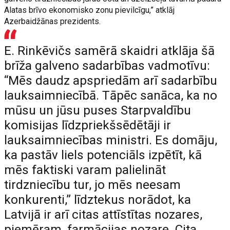
Alatas brīvo ekonomisko zonu pievilcīgu,” atklāj
Azerbaidžānas prezidents.
E. Rinkēvičs samērā skaidri atklāja šā
brīža galveno sadarbības vadmotīvu:
“Mēs daudz apspriedām arī sadarbību
lauksaimniecībā. Tāpēc sanāca, ka no
mūsu un jūsu puses Starpvaldību
komisijas līdzpriekšsēdētāji ir
lauksaimniecības ministri. Es domāju,
ka pastāv liels potenciāls izpētīt, kā
mēs faktiski varam palielināt
tirdzniecību tur, jo mēs neesam
konkurenti,” līdztekus norādot, ka
Latvijā ir arī citas attīstītas nozares,
piemēram, farmācijas nozare. Cita