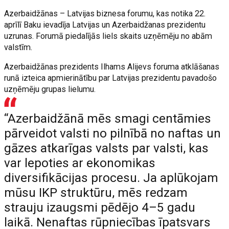
Azerbaidžānas – Latvijas biznesa forumu, kas notika 22.
aprīlī Baku ievadīja Latvijas un Azerbaidžanas prezidentu
uzrunas. Forumā piedalījās liels skaits uzņēmēju no abām
valstīm.
Azerbaidžānas prezidents Ilhams Alijevs foruma atklāšanas
runā izteica apmierinātību par Latvijas prezidentu pavadošo
uzņēmēju grupas lielumu.
“Azerbaidžānā mēs smagi centāmies
pārveidot valsti no pilnībā no naftas un
gāzes atkarīgas valsts par valsti, kas
var lepoties ar ekonomikas
diversifikācijas procesu. Ja aplūkojam
mūsu IKP struktūru, mēs redzam
strauju izaugsmi pēdējo 4–5 gadu
laikā. Nenaftas rūpniecības īpatsvars