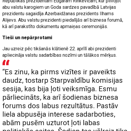
Republikas prezidentam Edgaram Rinkēvičam, kur plīvojot
abu valstu karogiem un Goda sardzes pavadībā Latvijas
prezidentu sagaidīja Azerbaidžanas prezidents Ilhams
Alijevs. Abu valstu prezidenti piedalījās arī biznesa forumā,
kā arī parakstīto dokumentu apmaiņas ceremonijās.
Tieši un nepārprotami
Jau uzreiz pēc tikšanās klātienē 22. aprīlī abi prezidenti
apliecināja valstu sadarbības nozīmi un tālākos mērķus.
“Es zinu, ka pirms vizītes ir paveikts
daudz, tostarp Starpvaldību komisijas
sesija, kas bija ļoti veiksmīga. Esmu
pārliecināts, ka arī šodienas biznesa
forums dos labus rezultātus. Pastāv
liela abpusēja interese sadarboties,
abām pusēm uzturot ļoti labas