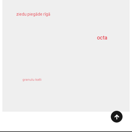
ziedu piegāde rīgā
meliorācijas darbi
octa
dziļurbums
kravu apdrošināšana
granulu katli
siltumsūknis