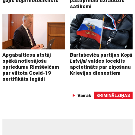
gājis bojā motociklists
pastiprināti uzraudzīs
satiksmi
Apgabaltiesa atstāj
Bartaševiča partijas
Kopā
spēkā notiesājošu
Latvijai
valdes loceklis
spriedumu Rimšēvičam
apcietināts par ziņošanu
par viltota Covid-19
Krievijas dienestiem
sertifikāta iegādi
Vairāk
KRIMINĀLZIŅAS