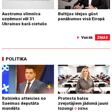
Austrumu slimnīca
Baltijas idejas gūst
uzņēmusi vēl 31
panākumus visā Eiropā
Ukrainas karā cietušo
Vairāk
ZIŅAS
POLITIKA
Ratnieks atteicies no
Protesta balsu
Saeimas deputāta
zvejotājiem jādomā jauni
mandāta
lozungi
©
DIENA