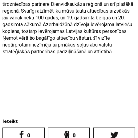
tirdzniecības partnere Dienvidkaukāza reģionā un arī plašākā
reģionā. Svarīgi atzīmēt, ka mūsu tautu attiecības aizsākās
jau vairāk nekā 100 gadus, un 19. gadsimta beigās un 20.
gadsimta sākumā Azerbaidžānā dzīvoja ievērojama latviešu
kopiena, tostarp ievērojamas Latvijas kultūras personības.
Ņemot vērā šo bagātīgo attiecību vēsturi, šī vizīte
nepārprotami iezīmēja turpmākus soļus abu valstu
stratēģiskās partnerības padziļināšanā un attīstībā.
Ieteikt
0
0