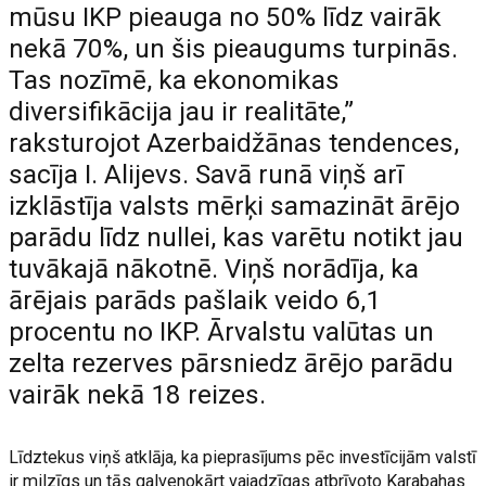
mūsu IKP pieauga no 50% līdz vairāk
nekā 70%, un šis pieaugums turpinās.
Tas nozīmē, ka ekonomikas
diversifikācija jau ir realitāte,”
raksturojot Azerbaidžānas tendences,
sacīja I. Alijevs. Savā runā viņš arī
izklāstīja valsts mērķi samazināt ārējo
parādu līdz nullei, kas varētu notikt jau
tuvākajā nākotnē. Viņš norādīja, ka
ārējais parāds pašlaik veido 6,1
procentu no IKP. Ārvalstu valūtas un
zelta rezerves pārsniedz ārējo parādu
vairāk nekā 18 reizes.
Līdztekus viņš atklāja, ka pieprasījums pēc investīcijām valstī
ir milzīgs un tās galvenokārt vajadzīgas atbrīvoto Karabahas