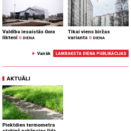
Valdība iesaistās
Gora
Tikai viens biržas
liktenī
variants
©
DIENA
©
DIENA
Vairāk
LAIKRAKSTA DIENA PUBLIKĀCIJAS
AKTUĀLI
Piektdien termometra
stabiņš pakāpsies līdz