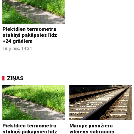
Piektdien termometra
stabiņš pakāpsies līdz
+24 grādiem
18. jūnijs, 14:34
ZIŅAS
Piektdien termometra
Mārupē pasažieru
stabiņš pakāpsies līdz
vilciens sabraucis