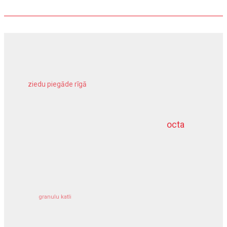
ziedu piegāde rīgā
meliorācijas darbi
octa
dziļurbums
kravu apdrošināšana
granulu katli
siltumsūknis