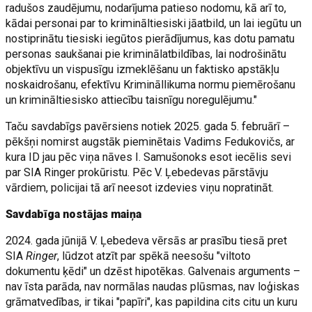
radušos zaudējumu, nodarījuma patieso nodomu, kā arī to,
kādai personai par to krimināltiesiski jāatbild, un lai iegūtu un
nostiprinātu tiesiski iegūtos pierādījumus, kas dotu pamatu
personas saukšanai pie kriminālatbildības, lai nodrošinātu
objektīvu un vispusīgu izmeklēšanu un faktisko apstākļu
noskaidrošanu, efektīvu Krimināllikuma normu piemērošanu
un krimināltiesisko attiecību taisnīgu noregulējumu."
Taču savdabīgs pavērsiens notiek 2025. gada 5. februārī –
pēkšņi nomirst augstāk pieminētais Vadims Fedukovičs, ar
kura ID jau pēc viņa nāves I. Samušonoks esot iecēlis sevi
par SIA Ringer prokūristu. Pēc V. Ļebedevas pārstāvju
vārdiem, policijai tā arī neesot izdevies viņu nopratināt.
Savdabīga nostājas maiņa
2024. gada jūnijā V. Ļebedeva vērsās ar prasību tiesā pret
SIA
Ringer
, lūdzot atzīt par spēkā neesošu "viltoto
dokumentu ķēdi" un dzēst hipotēkas. Galvenais arguments –
nav īsta parāda, nav normālas naudas plūsmas, nav loģiskas
grāmatvedības, ir tikai "papīri", kas papildina cits citu un kuru