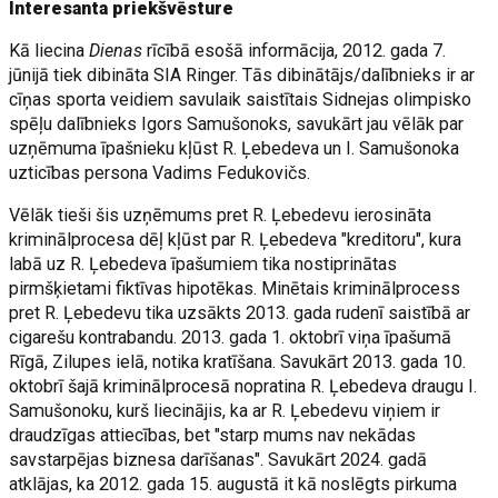
Interesanta priekšvēsture
Kā liecina
Dienas
rīcībā esošā informācija, 2012. gada 7.
jūnijā tiek dibināta SIA Ringer. Tās dibinātājs/dalībnieks ir ar
cīņas sporta veidiem savulaik saistītais Sidnejas olimpisko
spēļu dalībnieks Igors Samušonoks, savukārt jau vēlāk par
uzņēmuma īpašnieku kļūst R. Ļebedeva un I. Samušonoka
uzticības persona Vadims Fedukovičs.
Vēlāk tieši šis uzņēmums pret R. Ļebedevu ierosināta
kriminālprocesa dēļ kļūst par R. Ļebedeva "kreditoru", kura
labā uz R. Ļebedeva īpašumiem tika nostiprinātas
pirmšķietami fiktīvas hipotēkas. Minētais kriminālprocess
pret R. Ļebedevu tika uzsākts 2013. gada rudenī saistībā ar
cigarešu kontrabandu. 2013. gada 1. oktobrī viņa īpašumā
Rīgā, Zilupes ielā, notika kratīšana. Savukārt 2013. gada 10.
oktobrī šajā kriminālprocesā nopratina R. Ļebedeva draugu I.
Samušonoku, kurš liecinājis, ka ar R. Ļebedevu viņiem ir
draudzīgas attiecības, bet "starp mums nav nekādas
savstarpējas biznesa darīšanas". Savukārt 2024. gadā
atklājas, ka 2012. gada 15. augustā it kā noslēgts pirkuma