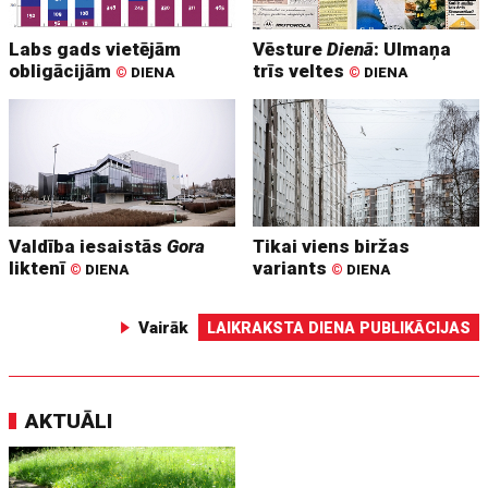
Labs gads vietējām
Vēsture
Dienā
: Ulmaņa
obligācijām
trīs veltes
©
DIENA
©
DIENA
Valdība iesaistās
Gora
Tikai viens biržas
liktenī
variants
©
DIENA
©
DIENA
Vairāk
LAIKRAKSTA DIENA PUBLIKĀCIJAS
AKTUĀLI