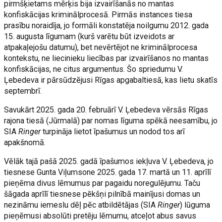
pirmšķietams mērķis bija izvairīšanās no mantas
konfiskācijas kriminālprocesā. Pirmās instances tiesa
prasību noraidīja, jo formāli konstatēja noilgumu 2012. gada
15. augusta līgumam (kurš varētu būt izveidots ar
atpakaļejošu datumu), bet nevērtējot ne kriminālprocesa
kontekstu, ne liecinieku liecības par izvairīšanos no mantas
konfiskācijas, ne citus argumentus. Šo spriedumu V.
Ļebedeva ir pārsūdzējusi Rīgas apgabaltiesā, kas lietu skatīs
septembrī.
Savukārt 2025. gada 20. februārī V. Ļebedeva vērsās Rīgas
rajona tiesā (Jūrmalā) par nomas līguma spēkā neesamību, jo
SIA
Ringer
turpināja lietot īpašumus un nodod tos arī
apakšnomā.
Vēlāk tajā pašā 2025. gadā īpašumos iekļuva V. Ļebedeva, jo
tiesnese Gunta Viļumsone 2025. gada 17. martā un 11. aprīlī
pieņēma divus lēmumus par pagaidu noregulējumu. Taču
šāgada aprīlī tiesnese pēkšņi pilnībā mainījusi domas un
nezināmu iemeslu dēļ pēc atbildētājas (SIA
Ringer
) lūguma
pieņēmusi absolūti pretēju lēmumu, atceļot abus savus