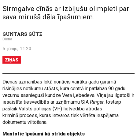
Sirmgalve cīnās ar izbijušu olimpieti par
sava mirušā dēla īpašumiem.
GUNTARS GŪTE
Diena
5. jūnijs, 11:20
ZIŅAS
Dienas uzmanības lokā nonācis vairāku gadu garumā
risinājies notikumu stāsts, kura centrā ir patlaban 90 gadu
vecumu sasniegusī kundze Vera Ļebedeva. Viņa jau ilgstoši ir
iesaistīta tiesvedībās ar uzņēmumu SIA
Ringer
, tostarp
pašlaik Valsts policijas (VP) lietvedībā atrodas
kriminālprocess, kuras ietvaros tiek vērtēta iespējama
dokumentu viltošana.
Mantotie īpašumi kā strīda objekts