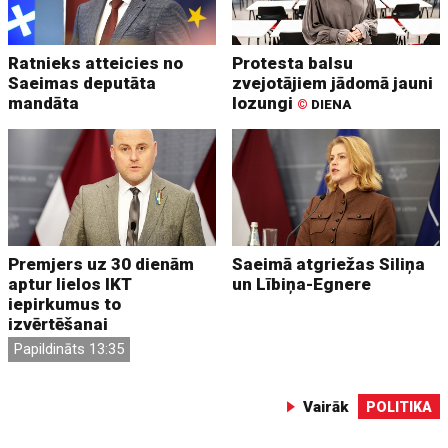
Ratnieks atteicies no
Protesta balsu
Saeimas deputāta
zvejotājiem jādomā jauni
mandāta
lozungi
©
DIENA
Premjers uz 30 dienām
Saeimā atgriežas Siliņa
aptur lielos IKT
un Lībiņa-Egnere
iepirkumus to
izvērtēšanai
Papildināts 13:35
Vairāk
POLITIKA