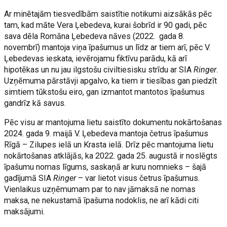
Ar minētajām tiesvedībām saistītie notikumi aizsākās pēc
tam, kad māte Vera Ļebedeva, kurai šobrīd ir 90 gadi, pēc
sava dēla Romāna Ļebedeva nāves (2022. gada 8.
novembrī) mantoja viņa īpašumus un līdz ar tiem arī, pēc V.
Ļebedevas ieskata, ievērojamu fiktīvu parādu, kā arī
hipotēkas un nu jau ilgstošu civiltiesisku strīdu ar SIA
Ringer
.
Uzņēmuma pārstāvji apgalvo, ka tiem ir tiesības gan piedzīt
simtiem tūkstošu eiro, gan izmantot mantotos īpašumus
gandrīz kā savus.
Pēc visu ar mantojuma lietu saistīto dokumentu nokārtošanas
2024. gada 9. maijā V. Ļebedeva mantoja četrus īpašumus
Rīgā – Zilupes ielā un Krasta ielā. Drīz pēc mantojuma lietu
nokārtošanas atklājās, ka 2022. gada 25. augustā ir noslēgts
īpašumu nomas līgums, saskaņā ar kuru nomnieks – šajā
gadījumā SIA
Ringer
– var lietot visus četrus īpašumus.
Vienlaikus uzņēmumam par to nav jāmaksā ne nomas
maksa, ne nekustamā īpašuma nodoklis, ne arī kādi citi
maksājumi.