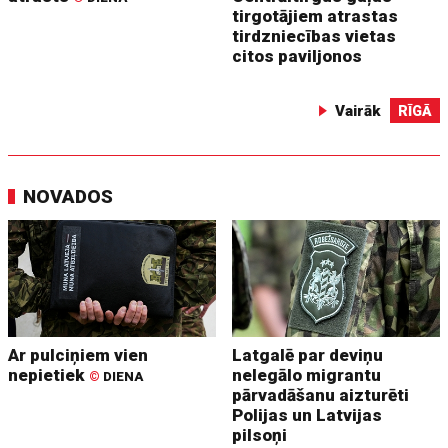
tirgotājiem atrastas
tirdzniecības vietas
citos paviljonos
Vairāk
RĪGĀ
NOVADOS
Ar pulciņiem vien
Latgalē par deviņu
nepietiek
nelegālo migrantu
©
DIENA
pārvadāšanu aizturēti
Polijas un Latvijas
pilsoņi