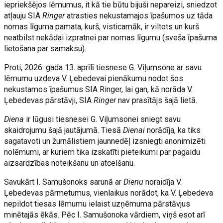
iepriekšējos lēmumus, it kā tie būtu bijuši nepareizi, sniedzot
atļauju SIA
Ringer
atrasties nekustamajos īpašumos uz tāda
nomas līguma pamata, kurš, visticamāk, ir viltots un kurš
neatbilst nekādai izpratnei par nomas līgumu (sveša īpašuma
lietošana par samaksu).
Proti, 2026. gada 13. aprīlī tiesnese G. Viļumsone ar savu
lēmumu uzdeva V. Ļebedevai pienākumu nodot šos
nekustamos īpašumus SIA Ringer, lai gan, kā norāda V.
Ļebedevas pārstāvji, SIA
Ringer
nav prasītājs šajā lietā.
Diena
ir lūgusi tiesnesei G. Viļumsonei sniegt savu
skaidrojumu šajā jautājumā. Tiesā
Dienai
norādīja, ka tiks
sagatavoti un žurnālistiem jaunnedēļ izsniegti anonimizēti
nolēmumi, ar kuriem tika izskatīti pieteikumi par pagaidu
aizsardzības noteikšanu un atcelšanu.
Savukārt I. Samušonoks sarunā ar
Dienu
noraidīja V.
Ļebedevas pārmetumus, vienlaikus norādot, ka V. Ļebedeva
nepildot tiesas lēmumu ielaist uzņēmuma pārstāvjus
minētajās ēkās. Pēc I. Samušonoka vārdiem, viņš esot arī