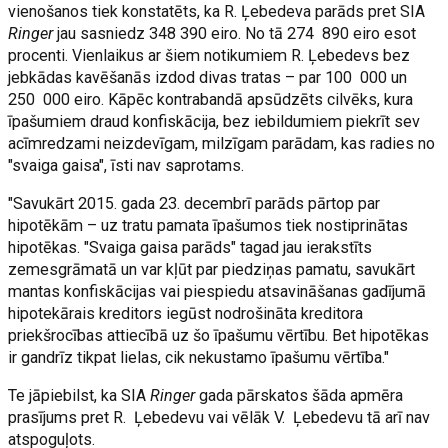
vienošanos tiek konstatēts, ka R. Ļebedeva parāds pret SIA
Ringer
jau sasniedz 348 390 eiro. No tā 274 890 eiro esot
procenti. Vienlaikus ar šiem notikumiem R. Ļebedevs bez
jebkādas kavēšanās izdod divas tratas – par 100 000 un
250 000 eiro. Kāpēc kontrabandā apsūdzēts cilvēks, kura
īpašumiem draud konfiskācija, bez iebildumiem piekrīt sev
acīmredzami neizdevīgam, milzīgam parādam, kas radies no
"svaiga gaisa", īsti nav saprotams.
"Savukārt 2015. gada 23. decembrī parāds pārtop par
hipotēkām – uz tratu pamata īpašumos tiek nostiprinātas
hipotēkas. "Svaiga gaisa parāds" tagad jau ierakstīts
zemesgrāmatā un var kļūt par piedziņas pamatu, savukārt
mantas konfiskācijas vai piespiedu atsavināšanas gadījumā
hipotekārais kreditors iegūst nodrošināta kreditora
priekšrocības attiecībā uz šo īpašumu vērtību. Bet hipotēkas
ir gandrīz tikpat lielas, cik nekustamo īpašumu vērtība."
Te jāpiebilst, ka SIA
Ringer
gada pārskatos šāda apmēra
prasījums pret R. Ļebedevu vai vēlāk V. Ļebedevu tā arī nav
atspoguļots.