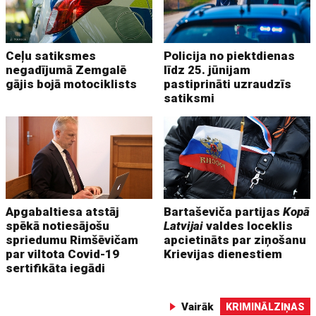
Ceļu satiksmes
Policija no piektdienas
negadījumā Zemgalē
līdz 25. jūnijam
gājis bojā motociklists
pastiprināti uzraudzīs
satiksmi
Apgabaltiesa atstāj
Bartaševiča partijas
Kopā
spēkā notiesājošu
Latvijai
valdes loceklis
spriedumu Rimšēvičam
apcietināts par ziņošanu
par viltota Covid-19
Krievijas dienestiem
sertifikāta iegādi
Vairāk
KRIMINĀLZIŅAS