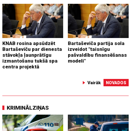
KNAB rosina apsūdzēt
Bartaševiča partija sola
Bartaševiču par dienesta
izveidot "taisnīgu
stāvokļa ļaunprātīgu
pašvaldību finansēšanas
izmantošanu tukšā spa
modeli"
centra projektā
Vairāk
NOVADOS
KRIMINĀLZIŅAS