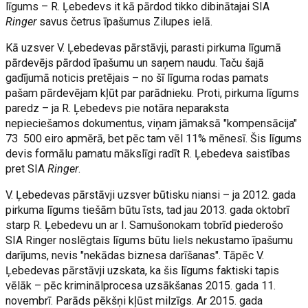
līgums – R. Ļebedevs it kā pārdod tikko dibinātajai SIA
Ringer
savus četrus īpašumus Zilupes ielā.
Kā uzsver V. Ļebedevas pārstāvji, parasti pirkuma līgumā
pārdevējs pārdod īpašumu un saņem naudu. Taču šajā
gadījumā noticis pretējais – no šī līguma rodas pamats
pašam pārdevējam kļūt par parādnieku. Proti, pirkuma līgums
paredz – ja R. Ļebedevs pie notāra neparaksta
nepieciešamos dokumentus, viņam jāmaksā "kompensācija"
73 500 eiro apmērā, bet pēc tam vēl 11% mēnesī. Šis līgums
devis formālu pamatu mākslīgi radīt R. Ļebedeva saistības
pret SIA
Ringer
.
V. Ļebedevas pārstāvji uzsver būtisku niansi – ja 2012. gada
pirkuma līgums tiešām būtu īsts, tad jau 2013. gada oktobrī
starp R. Ļebedevu un ar I. Samušonokam tobrīd piederošo
SIA Ringer noslēgtais līgums būtu liels nekustamo īpašumu
darījums, nevis "nekādas biznesa darīšanas". Tāpēc V.
Ļebedevas pārstāvji uzskata, ka šis līgums faktiski tapis
vēlāk – pēc kriminālprocesa uzsākšanas 2015. gada 11.
novembrī. Parāds pēkšņi kļūst milzīgs. Ar 2015. gada