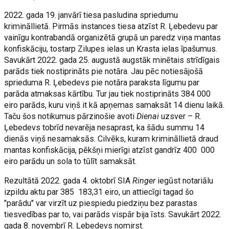
2022. gada 19. janvārī tiesa pasludina spriedumu
krimināllietā. Pirmās instances tiesa atzīst R. Ļebedevu par
vainīgu kontrabandā organizētā grupā un paredz viņa mantas
konfiskāciju, tostarp Zilupes ielas un Krasta ielas īpašumus.
Savukārt 2022. gada 25. augustā augstāk minētais strīdīgais
parāds tiek nostiprināts pie notāra. Jau pēc notiesājošā
sprieduma R. Ļebedevs pie notāra paraksta līgumu par
parāda atmaksas kārtību. Tur jau tiek nostiprināts 384 000
eiro parāds, kuru viņš it kā apņemas samaksāt 14 dienu laikā.
Taču šos notikumus pārzinošie avoti
Dienai
uzsver – R.
Ļebedevs tobrīd nevarēja nesaprast, ka šādu summu 14
dienās viņš nesamaksās. Cilvēks, kuram krimināllietā draud
mantas konfiskācija, pēkšņi mierīgi atzīst gandrīz 400 000
eiro parādu un sola to tūlīt samaksāt.
Rezultātā 2022. gada 4. oktobrī SIA
Ringer
iegūst notariālu
izpildu aktu par 385 183,31 eiro, un attiecīgi tagad šo
"parādu" var virzīt uz piespiedu piedziņu bez parastas
tiesvedības par to, vai parāds vispār bija īsts. Savukārt 2022.
gada 8. novembrī R. Ļebedevs nomirst.