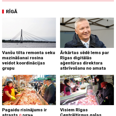
RĪGĀ
Vanšu tilta remonta seku
Ārkārtas sēdē lems par
mazināšanai rosina
Rīgas digitālās
veidot koordinācijas
aģentūras direktora
grupu
atbrīvošanu no amata
Pagaidu risinājums ir
Visiem Rīgas
atrasts
Centrāltirgus gaļas
©
DIENA