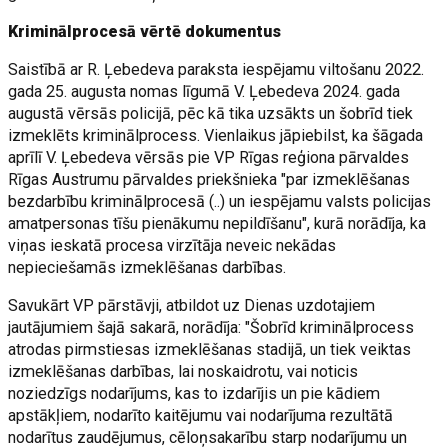
Kriminālprocesā vērtē dokumentus
Saistībā ar R. Ļebedeva paraksta iespējamu viltošanu 2022.
gada 25. augusta nomas līgumā V. Ļebedeva 2024. gada
augustā vērsās policijā, pēc kā tika uzsākts un šobrīd tiek
izmeklēts kriminālprocess. Vienlaikus jāpiebilst, ka šāgada
aprīlī V. Ļebedeva vērsās pie VP Rīgas reģiona pārvaldes
Rīgas Austrumu pārvaldes priekšnieka "par izmeklēšanas
bezdarbību kriminālprocesā (..) un iespējamu valsts policijas
amatpersonas tīšu pienākumu nepildīšanu", kurā norādīja, ka
viņas ieskatā procesa virzītāja neveic nekādas
nepieciešamās izmeklēšanas darbības.
Savukārt VP pārstāvji, atbildot uz Dienas uzdotajiem
jautājumiem šajā sakarā, norādīja: "Šobrīd kriminālprocess
atrodas pirmstiesas izmeklēšanas stadijā, un tiek veiktas
izmeklēšanas darbības, lai noskaidrotu, vai noticis
noziedzīgs nodarījums, kas to izdarījis un pie kādiem
apstākļiem, nodarīto kaitējumu vai nodarījuma rezultātā
nodarītus zaudējumus, cēloņsakarību starp nodarījumu un