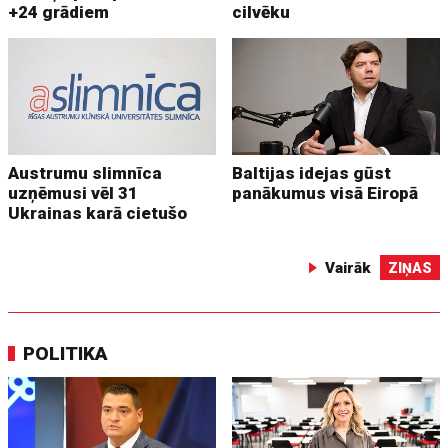
+24 grādiem
cilvēku
Austrumu slimnīca
Baltijas idejas gūst
uzņēmusi vēl 31
panākumus visā Eiropā
Ukrainas karā cietušo
Vairāk
ZIŅAS
POLITIKA