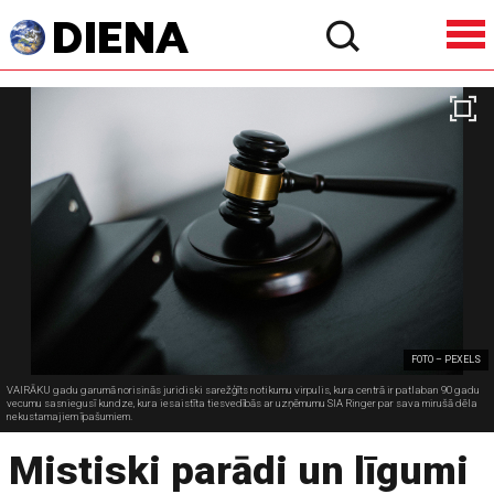
FOTO – PEXELS
VAIRĀKU gadu garumā norisinās juridiski sarežģīts notikumu virpulis, kura centrā ir patlaban 90 gadu
vecumu sasniegusī kundze, kura iesaistīta tiesvedībās ar uzņēmumu SIA Ringer par sava mirušā dēla
nekustamajiem īpašumiem.
Mistiski parādi un līgumi