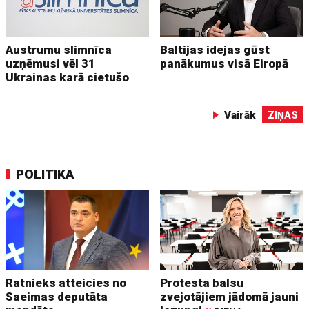
Austrumu slimnīca
Baltijas idejas gūst
uzņēmusi vēl 31
panākumus visā Eiropā
Ukrainas karā cietušo
Vairāk
ZIŅAS
POLITIKA
Ratnieks atteicies no
Protesta balsu
Saeimas deputāta
zvejotājiem jādomā jauni