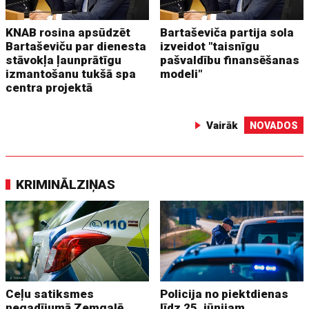
KNAB rosina apsūdzēt
Bartaševiča partija sola
Bartaševiču par dienesta
izveidot "taisnīgu
stāvokļa ļaunprātīgu
pašvaldību finansēšanas
izmantošanu tukšā spa
modeli"
centra projektā
Vairāk
NOVADOS
KRIMINĀLZIŅAS
Ceļu satiksmes
Policija no piektdienas
negadījumā Zemgalē
līdz 25. jūnijam