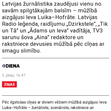
Latvijas žurnālistika zaudējusi vienu no
savām spilgtākajām balsīm – mūžībā
aizgājusi Ieva Luika–Hofrāte. Latvijas
Radio leģenda, raidījumu „Dzirkstele”, „Tik
un Tā” un „Ādams un Ieva” vadītāja, TV3
sarunu šova „Aina” redaktore un
rakstniece devusies mūžībā pēc cīņas ar
smagu slimību.
5. jūnijs, 16:47
ZIŅAS
Pēc ilgstošas cīņas ar diviem vēžiem mūžībā aizgājusi Ieva
Luika–Hofrāte – žurnāliste, scenāriste, rakstniece un