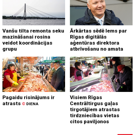
Vanšu tilta remonta seku
Ārkārtas sēdē lems par
mazināšanai rosina
Rīgas digitālās
veidot koordinācijas
aģentūras direktora
grupu
atbrīvošanu no amata
Pagaidu risinājums ir
Visiem Rīgas
atrasts
Centrāltirgus gaļas
©
DIENA
tirgotājiem atrastas
tirdzniecības vietas
citos paviljonos