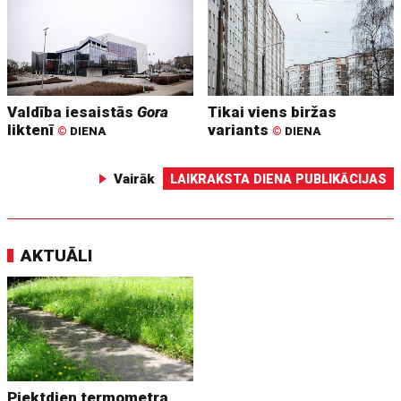
Valdība iesaistās
Gora
Tikai viens biržas
liktenī
variants
©
DIENA
©
DIENA
Vairāk
LAIKRAKSTA DIENA PUBLIKĀCIJAS
AKTUĀLI
Piektdien termometra