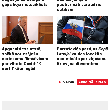
gājis bojā motociklists
pastiprināti uzraudzīs
satiksmi
Apgabaltiesa atstāj
Bartaševiča partijas
Kopā
spēkā notiesājošu
Latvijai
valdes loceklis
spriedumu Rimšēvičam
apcietināts par ziņošanu
par viltota Covid-19
Krievijas dienestiem
sertifikāta iegādi
Vairāk
KRIMINĀLZIŅAS