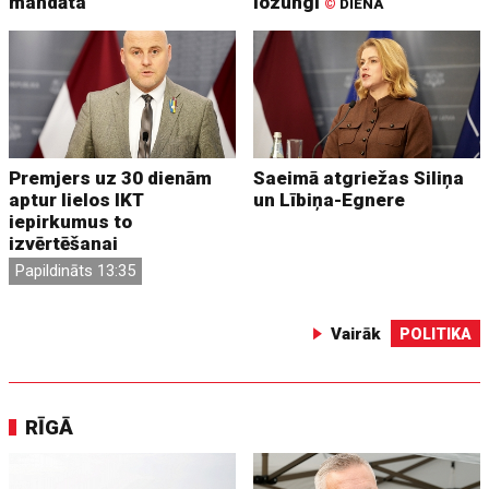
mandāta
lozungi
©
DIENA
Premjers uz 30 dienām
Saeimā atgriežas Siliņa
aptur lielos IKT
un Lībiņa-Egnere
iepirkumus to
izvērtēšanai
Papildināts 13:35
Vairāk
POLITIKA
RĪGĀ