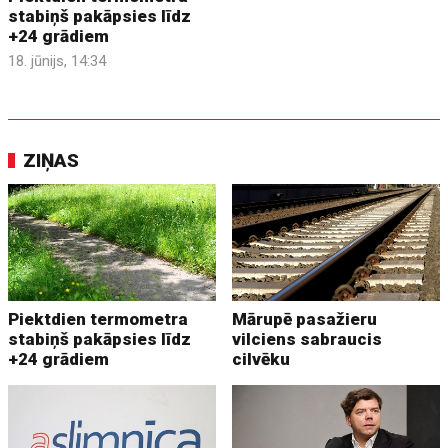
stabiņš pakāpsies līdz
+24 grādiem
18. jūnijs, 14:34
ZIŅAS
Piektdien termometra
Mārupē pasažieru
stabiņš pakāpsies līdz
vilciens sabraucis
+24 grādiem
cilvēku