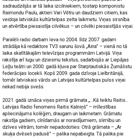
sadraudzējās ar tā laika izcilniekiem, tostarp komponistu
Raimondu Paulu, aktieri Vari Vētru un daudziem citiem, kas
veidoja latviskās kultūrtelpas zelta laikmetu. Viņas sirsnība
un atvērtība piesaistīja cilvēkus – un cilvēki piesaistījās viņai.
Paralēli radio darbam Ieva no 2004. līdz 2007. gadam
strādāja kā redaktore TV3 sarunu šovā „Aina” – vienā no tā
laika skatītākajām televīzijas programmām Latvijā. Viņa
rakstīja arī lugu un dziesmu tekstus, sadarbojās ar Liepājas
Leļļu teātri un 2000. gadā kļuva par Starptautiskās Žurnālistu
federācijas locekli. Kopš 2009. gada dzīvoja Lielbritānijā,
tomēr latviskais vārds un Latvijas kultūrtelpas pulss viņai
nekad nebija svešs.
2021. gadā iznāca viņas pirmā grāmata „…Kā teiktu Raitis…
Latvijas Radio fenomens Raitis Kalniņš” – mīlestības
apliecinājums kolēģim, draugam un laikmetam. Grāmatu
rakstīja gadiem, cīnīdamās ar noraidījumiem, slimību un
dzīves vētrām, tomēr nepadodoties. Otrā grāmata – „Ar
skuķa dvēseli padusē” – palika nepabeigta. Tā palika pie