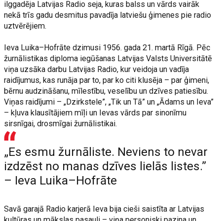
ilggadēja Latvijas Radio seja, kuras balss un vārds vairāk
nekā trīs gadu desmitus pavadīja latviešu ģimenes pie radio
uztvērējiem.
Ieva Luika–Hofrāte dzimusi 1956. gada 21. martā Rīgā. Pēc
žurnālistikas diploma iegūšanas Latvijas Valsts Universitātē
viņa uzsāka darbu Latvijas Radio, kur veidoja un vadīja
raidījumus, kas runāja par to, par ko citi klusēja – par ģimeni,
bērnu audzināšanu, mīlestību, veselību un dzīves patiesību.
Viņas raidījumi – „Dzirkstele”, „Tik un Tā” un „Ādams un Ieva”
– kļuva klausītājiem mīļi un Ievas vārds par sinonīmu
sirsnīgai, drosmīgai žurnālistikai.
„Es esmu žurnāliste. Neviens to nevar
izdzēst no manas dzīves lielās listes.”
– Ieva Luika–Hofrāte
Savā garajā Radio karjerā Ieva bija cieši saistīta ar Latvijas
kultūras un mākslas pasauli – viņa personiski pazina un