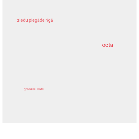
ziedu piegāde rīgā
meliorācijas darbi
octa
dziļurbums
kravu apdrošināšana
granulu katli
siltumsūknis