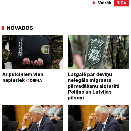
Vairāk
RĪGĀ
NOVADOS
Ar pulciņiem vien
Latgalē par deviņu
nepietiek
nelegālo migrantu
©
DIENA
pārvadāšanu aizturēti
Polijas un Latvijas
pilsoņi