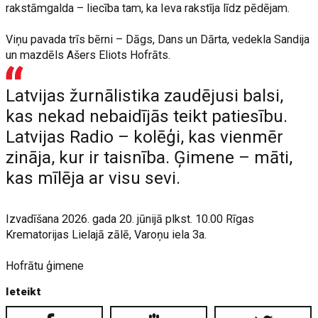
rakstāmgalda – liecība tam, ka Ieva rakstīja līdz pēdējam.
Viņu pavada trīs bērni – Dāgs, Dans un Dārta, vedekla Sandija
un mazdēls Ašers Eliots Hofrāts.
Latvijas žurnālistika zaudējusi balsi,
kas nekad nebaidījās teikt patiesību.
Latvijas Radio – kolēģi, kas vienmēr
zināja, kur ir taisnība. Ģimene – māti,
kas mīlēja ar visu sevi.
Izvadīšana 2026. gada 20. jūnijā plkst. 10.00 Rīgas
Krematorijas Lielajā zālē, Varoņu iela 3a.
Hofrātu ģimene
Ieteikt