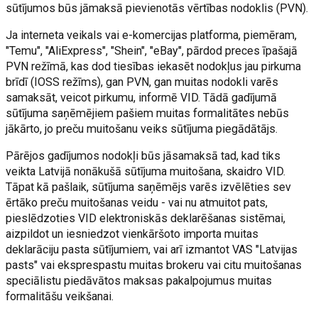
sūtījumos būs jāmaksā pievienotās vērtības nodoklis (PVN).
Ja interneta veikals vai e-komercijas platforma, piemēram,
"Temu", "AliExpress", "Shein", "eBay", pārdod preces īpašajā
PVN režīmā, kas dod tiesības iekasēt nodokļus jau pirkuma
brīdī (IOSS režīms), gan PVN, gan muitas nodokli varēs
samaksāt, veicot pirkumu, informē VID. Tādā gadījumā
sūtījuma saņēmējiem pašiem muitas formalitātes nebūs
jākārto, jo preču muitošanu veiks sūtījuma piegādātājs.
Pārējos gadījumos nodokļi būs jāsamaksā tad, kad tiks
veikta Latvijā nonākušā sūtījuma muitošana, skaidro VID.
Tāpat kā pašlaik, sūtījuma saņēmējs varēs izvēlēties sev
ērtāko preču muitošanas veidu - vai nu atmuitot pats,
pieslēdzoties VID elektroniskās deklarēšanas sistēmai,
aizpildot un iesniedzot vienkāršoto importa muitas
deklarāciju pasta sūtījumiem, vai arī izmantot VAS "Latvijas
pasts" vai eksprespastu muitas brokeru vai citu muitošanas
speciālistu piedāvātos maksas pakalpojumus muitas
formalitāšu veikšanai.