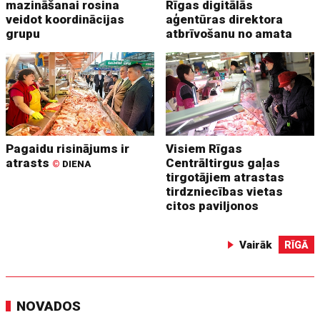
mazināšanai rosina
Rīgas digitālās
veidot koordinācijas
aģentūras direktora
grupu
atbrīvošanu no amata
Pagaidu risinājums ir
Visiem Rīgas
atrasts
Centrāltirgus gaļas
©
DIENA
tirgotājiem atrastas
tirdzniecības vietas
citos paviljonos
Vairāk
RĪGĀ
NOVADOS