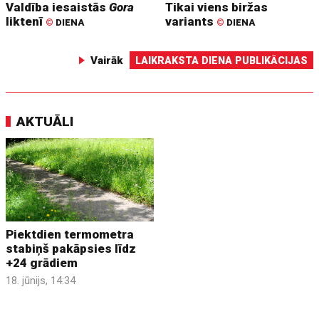
Valdība iesaistās
Gora
Tikai viens biržas
liktenī
variants
©
DIENA
©
DIENA
Vairāk
LAIKRAKSTA DIENA PUBLIKĀCIJAS
AKTUĀLI
Piektdien termometra
stabiņš pakāpsies līdz
+24 grādiem
18. jūnijs, 14:34