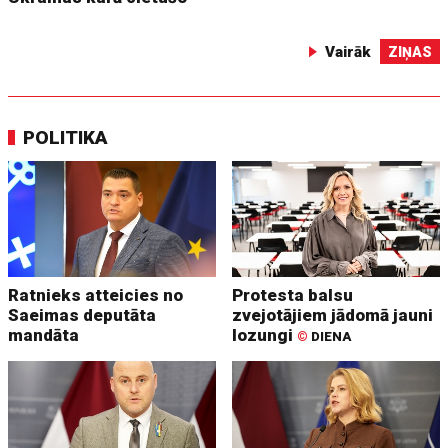
Vairāk
ZIŅAS
POLITIKA
Ratnieks atteicies no
Protesta balsu
Saeimas deputāta
zvejotājiem jādomā jauni
mandāta
lozungi
©
DIENA