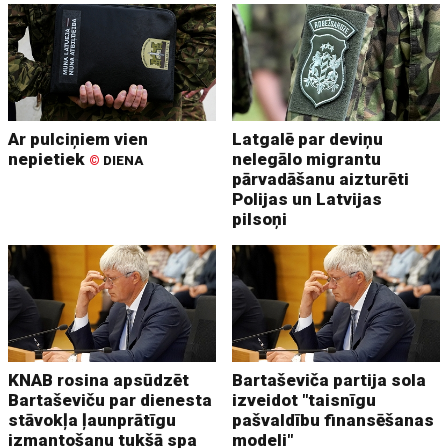
Ar pulciņiem vien
Latgalē par deviņu
nepietiek
nelegālo migrantu
©
DIENA
pārvadāšanu aizturēti
Polijas un Latvijas
pilsoņi
KNAB rosina apsūdzēt
Bartaševiča partija sola
Bartaševiču par dienesta
izveidot "taisnīgu
stāvokļa ļaunprātīgu
pašvaldību finansēšanas
izmantošanu tukšā spa
modeli"