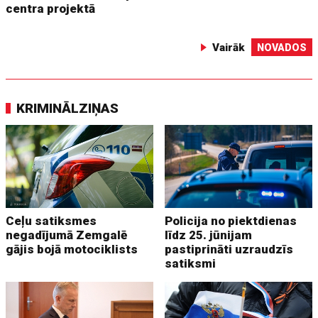
centra projektā
Vairāk
NOVADOS
KRIMINĀLZIŅAS
Ceļu satiksmes
Policija no piektdienas
negadījumā Zemgalē
līdz 25. jūnijam
gājis bojā motociklists
pastiprināti uzraudzīs
satiksmi