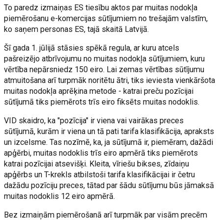
To paredz izmaiņas ES tiesību aktos par muitas nodokļa
piemērošanu e-komercijas sūtījumiem no trešajām valstīm,
ko saņem personas ES, tajā skaitā Latvijā.
Šī gada 1. jūlijā stāsies spēkā regula, ar kuru atcels
pašreizējo atbrīvojumu no muitas nodokļa sūtījumiem, kuru
vērtība nepārsniedz 150 eiro. Lai zemas vērtības sūtījumu
atmuitošana arī turpmāk noritētu ātri, tiks ieviesta vienkāršota
muitas nodokļa aprēķina metode - katrai preču pozīcijai
sūtījumā tiks piemērots trīs eiro fiksēts muitas nodoklis.
VID skaidro, ka "pozīcija" ir viena vai vairākas preces
sūtījumā, kurām ir viena un tā pati tarifa klasifikācija, apraksts
un izcelsme. Tas nozīmē, ka, ja sūtījumā ir, piemēram, dažādi
apģērbi, muitas nodoklis trīs eiro apmērā tiks piemērots
katrai pozīcijai atsevišķi. Kleita, vīriešu bikses, zīdaiņu
apģērbs un T-krekls atbilstoši tarifa klasifikācijai ir četru
dažādu pozīciju preces, tātad par šādu sūtījumu būs jāmaksā
muitas nodoklis 12 eiro apmērā.
Bez izmaiņām piemērošanā arī turpmāk par visām precēm