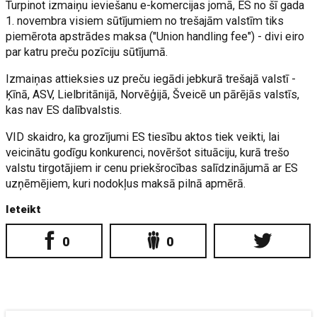
Turpinot izmaiņu ieviešanu e-komercijas jomā, ES no šī gada
1. novembra visiem sūtījumiem no trešajām valstīm tiks
piemērota apstrādes maksa ("Union handling fee") - divi eiro
par katru preču pozīciju sūtījumā.
Izmaiņas attieksies uz preču iegādi jebkurā trešajā valstī -
Ķīnā, ASV, Lielbritānijā, Norvēģijā, Šveicē un pārējās valstīs,
kas nav ES dalībvalstis.
VID skaidro, ka grozījumi ES tiesību aktos tiek veikti, lai
veicinātu godīgu konkurenci, novēršot situāciju, kurā trešo
valstu tirgotājiem ir cenu priekšrocības salīdzinājumā ar ES
uzņēmējiem, kuri nodokļus maksā pilnā apmērā.
Ieteikt
0
0