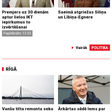
Premjers uz 30 dienām
Saeimā atgriežas Siliņa
aptur lielos IKT
un Lībiņa-Egnere
iepirkumus to
izvērtēšanai
Papildināts 13:35
Vairāk
POLITIKA
RĪGĀ
Vanšu tilta remonta seku
Ārkārtas sēdē lems par