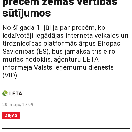
precēm zemas vērtības
sūtījumos
No šī gada 1. jūlija par precēm, ko
iedzīvotāji iegādājas interneta veikalos un
tirdzniecības platformās ārpus Eiropas
Savienības (ES), būs jāmaksā trīs eiro
muitas nodoklis, aģentūru LETA
informēja Valsts ieņēmumu dienests
(VID).
20. maijs, 17:09
ZIŅAS