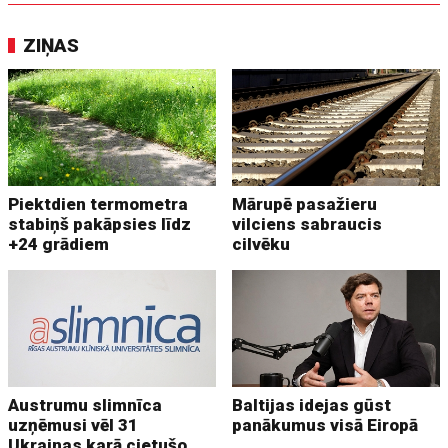
ZIŅAS
Piektdien termometra
Mārupē pasažieru
stabiņš pakāpsies līdz
vilciens sabraucis
+24 grādiem
cilvēku
Austrumu slimnīca
Baltijas idejas gūst
uzņēmusi vēl 31
panākumus visā Eiropā
Ukrainas karā cietušo