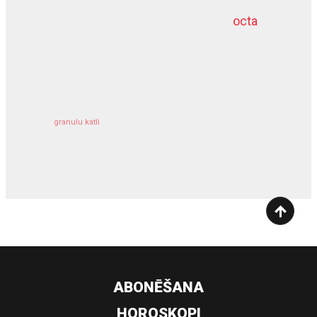
octa
dziļurbums
kravu apdrošināšana
granulu katli
siltumsūknis
ABONĒŠANA
HOROSKOPI