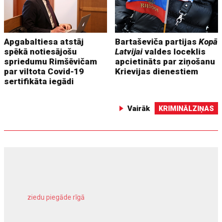
Apgabaltiesa atstāj
Bartaševiča partijas
Kopā
spēkā notiesājošu
Latvijai
valdes loceklis
spriedumu Rimšēvičam
apcietināts par ziņošanu
par viltota Covid-19
Krievijas dienestiem
sertifikāta iegādi
Vairāk
KRIMINĀLZIŅAS
ziedu piegāde rīgā
meliorācijas darbi