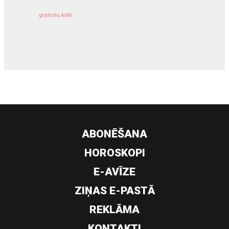
granulu katli
siltumsūknis
ABONĒŠANA
HOROSKOPI
E-AVĪZE
ZIŅAS E-PASTĀ
REKLĀMA
KONTAKTI