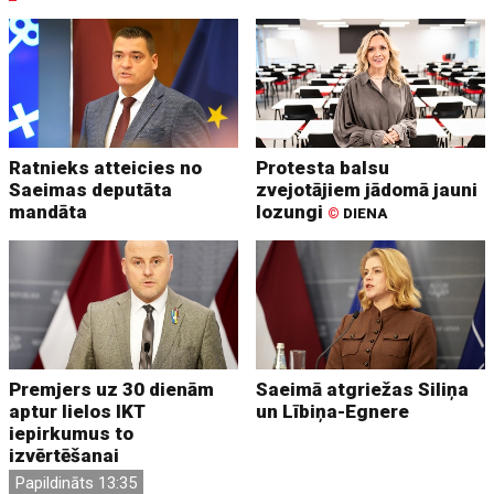
Ratnieks atteicies no
Protesta balsu
Saeimas deputāta
zvejotājiem jādomā jauni
mandāta
lozungi
©
DIENA
Premjers uz 30 dienām
Saeimā atgriežas Siliņa
aptur lielos IKT
un Lībiņa-Egnere
iepirkumus to
izvērtēšanai
Papildināts 13:35