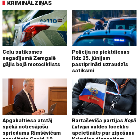
KRIMINĀLZIŅAS
Ceļu satiksmes
Policija no piektdienas
negadījumā Zemgalē
līdz 25. jūnijam
gājis bojā motociklists
pastiprināti uzraudzīs
satiksmi
Apgabaltiesa atstāj
Bartaševiča partijas
Kopā
spēkā notiesājošu
Latvijai
valdes loceklis
spriedumu Rimšēvičam
apcietināts par ziņošanu