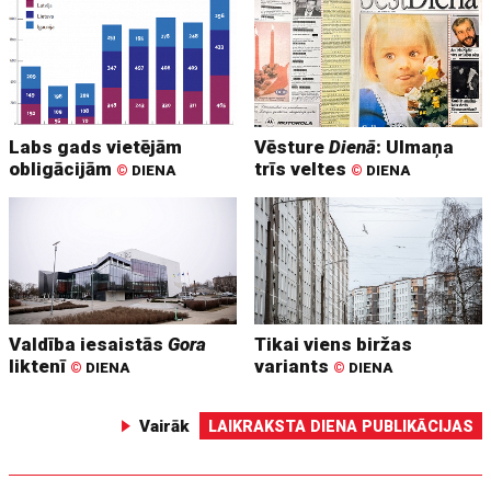
Labs gads vietējām
Vēsture
Dienā
: Ulmaņa
obligācijām
trīs veltes
©
DIENA
©
DIENA
Valdība iesaistās
Gora
Tikai viens biržas
liktenī
variants
©
DIENA
©
DIENA
Vairāk
LAIKRAKSTA DIENA PUBLIKĀCIJAS