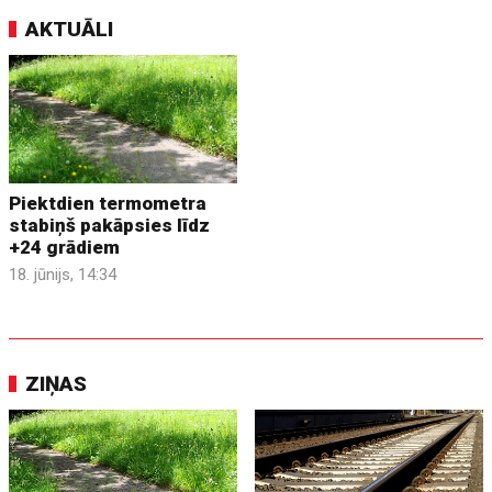
AKTUĀLI
Piektdien termometra
stabiņš pakāpsies līdz
+24 grādiem
18. jūnijs, 14:34
ZIŅAS