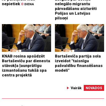
nepietiek
nelegālo migrantu
©
DIENA
pārvadāšanu aizturēti
Polijas un Latvijas
pilsoņi
KNAB rosina apsūdzēt
Bartaševiča partija sola
Bartaševiču par dienesta
izveidot "taisnīgu
stāvokļa ļaunprātīgu
pašvaldību finansēšanas
izmantošanu tukšā spa
modeli"
centra projektā
Vairāk
NOVADOS