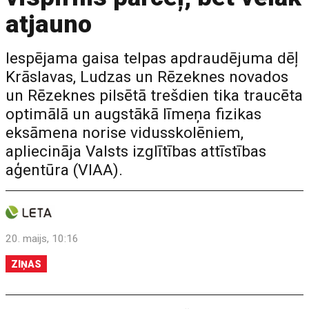
atjauno
Iespējama gaisa telpas apdraudējuma dēļ
Krāslavas, Ludzas un Rēzeknes novados
un Rēzeknes pilsētā trešdien tika traucēta
optimālā un augstākā līmeņa fizikas
eksāmena norise vidusskolēniem,
apliecināja Valsts izglītības attīstības
aģentūra (VIAA).
20. maijs, 10:16
ZIŅAS