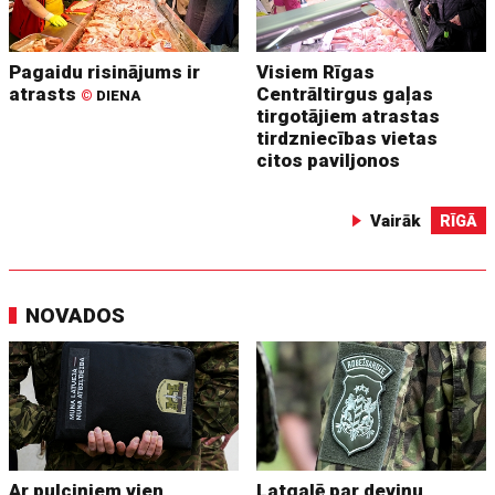
Pagaidu risinājums ir
Visiem Rīgas
atrasts
Centrāltirgus gaļas
©
DIENA
tirgotājiem atrastas
tirdzniecības vietas
citos paviljonos
Vairāk
RĪGĀ
NOVADOS
Ar pulciņiem vien
Latgalē par deviņu