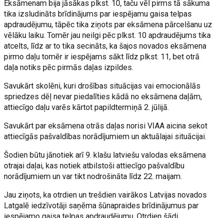
Eksāmenam bija jāsākas plkst. 10, taču vēl pirms tā sākuma
tika izsludināts brīdinājums par iespējamu gaisa telpas
apdraudējumu, tāpēc tika ziņots par eksāmena pārcelšanu uz
vēlāku laiku. Tomēr jau neilgi pēc plkst. 10 apdraudējums tika
atcelts, līdz ar to tika secināts, ka šajos novados eksāmena
pirmo daļu tomēr ir iespējams sākt līdz plkst. 11, bet otrā
daļa notiks pēc pirmās daļas izpildes.
Savukārt skolēni, kuri drošības situācijas vai emocionālās
spriedzes dēļ nevar piedalīties kādā no eksāmena daļām,
attiecīgo daļu varēs kārtot papildtermiņā 2. jūlijā.
Savukārt par eksāmena otrās daļas norisi VIAA aicina sekot
attiecīgās pašvaldības norādījumiem un aktuālajai situācijai.
Šodien būtu jānotiek arī 9. klašu latviešu valodas eksāmena
otrajai daļai, kas notiek atbilstoši attiecīgo pašvaldību
norādījumiem un var tikt nodrošināta līdz 22. maijam.
Jau ziņots, ka otrdien un trešdien vairākos Latvijas novados
Latgalē iedzīvotāji saņēma šūnapraides brīdinājumus par
iespējamo gaisa telpas apdraudējumu. Otrdien šādi