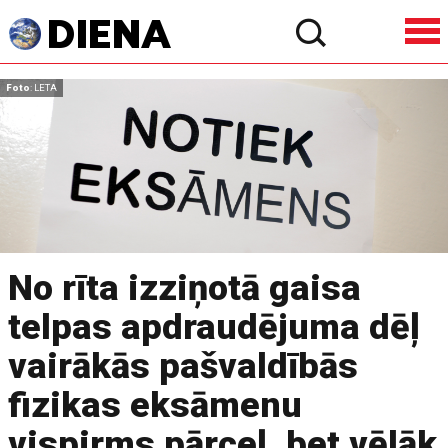
Foto
: LETA
No rīta izziņotā gaisa
telpas apdraudējuma dēļ
vairākās pašvaldībās
fizikas eksāmenu
vispirms pārceļ, bet vēlāk