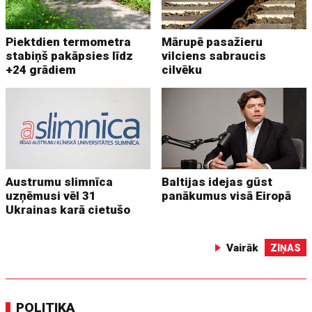
Piektdien termometra
Mārupē pasažieru
stabiņš pakāpsies līdz
vilciens sabraucis
+24 grādiem
cilvēku
Austrumu slimnīca
Baltijas idejas gūst
uzņēmusi vēl 31
panākumus visā Eiropā
Ukrainas karā cietušo
Vairāk
ZIŅAS
POLITIKA