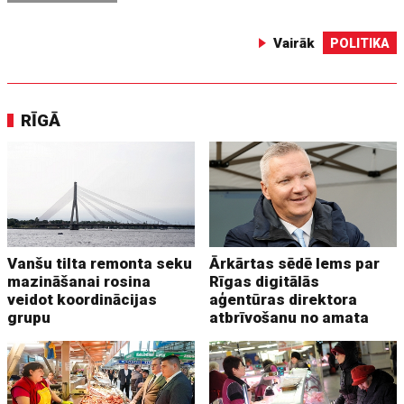
Vairāk
POLITIKA
RĪGĀ
Vanšu tilta remonta seku
Ārkārtas sēdē lems par
mazināšanai rosina
Rīgas digitālās
veidot koordinācijas
aģentūras direktora
grupu
atbrīvošanu no amata