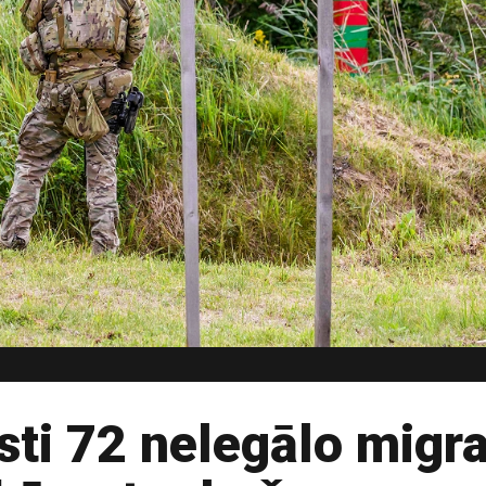
sti 72 nelegālo migr