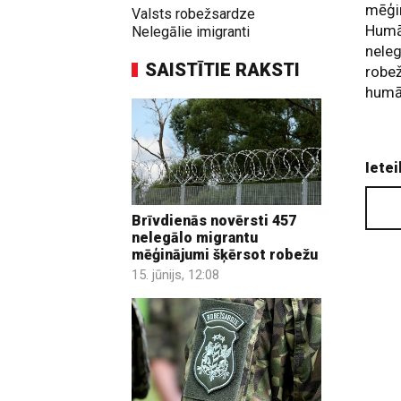
mēģin
Valsts robežsardze
Humā
Nelegālie imigranti
neleg
SAISTĪTIE RAKSTI
robež
humān
Ietei
Brīvdienās novērsti 457
nelegālo migrantu
mēģinājumi šķērsot robežu
15. jūnijs, 12:08