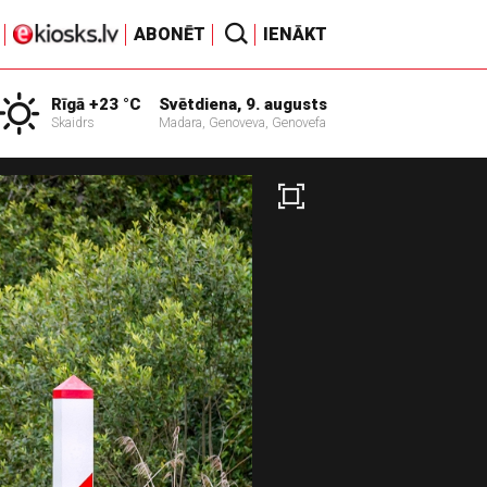
ABONĒT
IENĀKT
Rīgā +23 °C
Svētdiena, 9. augusts
Skaidrs
Madara, Genoveva, Genovefa