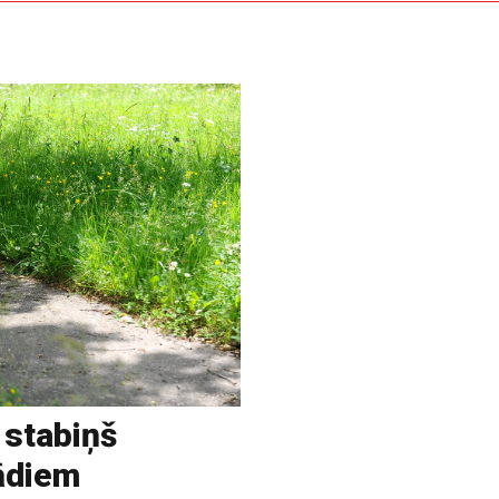
 stabiņš
rādiem