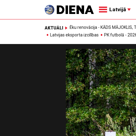
Latvijā
Ēku renovācija - KĀDS MĀJOKLIS
AKTUĀLI
Latvijas eksporta izcilības
PK futbolā - 202