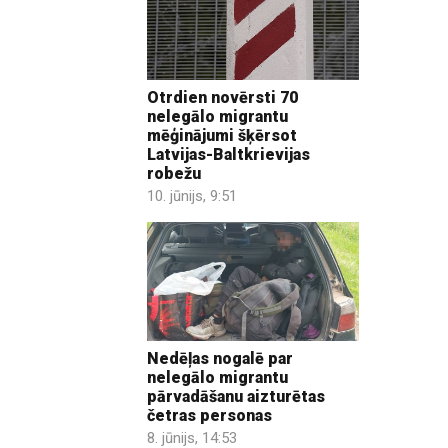
Otrdien novērsti 70
nelegālo migrantu
mēģinājumi šķērsot
Latvijas-Baltkrievijas
robežu
10. jūnijs, 9:51
Nedēļas nogalē par
nelegālo migrantu
pārvadāšanu aizturētas
četras personas
8. jūnijs, 14:53