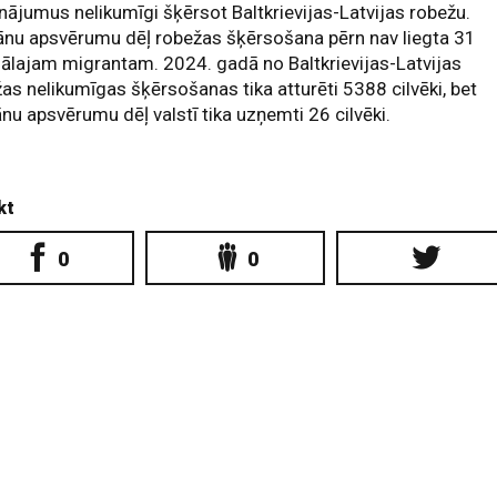
ājumus nelikumīgi šķērsot Baltkrievijas-Latvijas robežu.
nu apsvērumu dēļ robežas šķērsošana pērn nav liegta 31
ālajam migrantam. 2024. gadā no Baltkrievijas-Latvijas
as nelikumīgas šķērsošanas tika atturēti 5388 cilvēki, bet
u apsvērumu dēļ valstī tika uzņemti 26 cilvēki.
kt
0
0