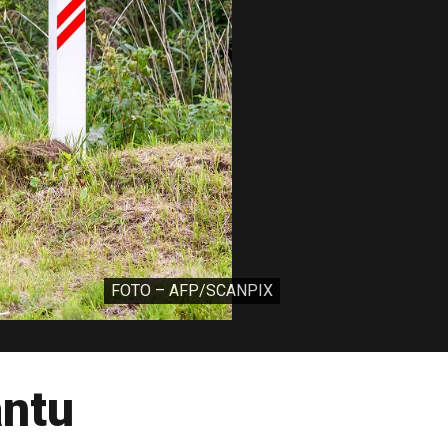
FOTO – AFP/SCANPIX
antu