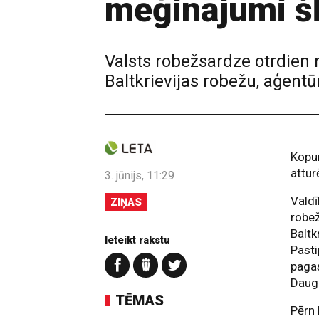
mēģinājumi š
Valsts robežsardze otrdien
Baltkrievijas robežu, aģent
Kopu
attur
3. jūnijs, 11:29
Valdī
ZIŅAS
robež
Baltk
Ieteikt rakstu
Pasti
paga
Daug
TĒMAS
Pērn