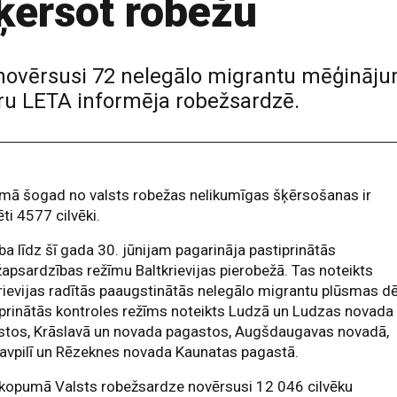
ķērsot robežu
 novērsusi 72 nelegālo migrantu mēģināju
ūru LETA informēja robežsardzē.
mā šogad no valsts robežas nelikumīgas šķērsošanas ir
ēti 4577 cilvēki.
ba līdz šī gada 30. jūnijam pagarināja pastiprinātās
apsardzības režīmu Baltkrievijas pierobežā. Tas noteikts
rievijas radītās paaugstinātās nelegālo migrantu plūsmas dē
prinātās kontroles režīms noteikts Ludzā un Ludzas novada
stos, Krāslavā un novada pagastos, Augšdaugavas novadā,
avpilī un Rēzeknes novada Kaunatas pagastā.
 kopumā Valsts robežsardze novērsusi 12 046 cilvēku