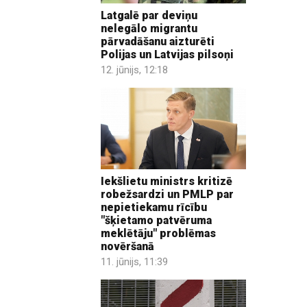
Latgalē par deviņu
nelegālo migrantu
pārvadāšanu aizturēti
Polijas un Latvijas pilsoņi
12. jūnijs, 12:18
Iekšlietu ministrs kritizē
robežsardzi un PMLP par
nepietiekamu rīcību
"šķietamo patvēruma
meklētāju" problēmas
novēršanā
11. jūnijs, 11:39