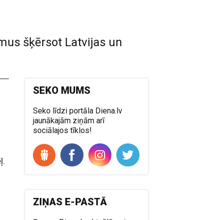
mus šķērsot Latvijas un
SEKO MUMS
Seko līdzi portāla Diena.lv
jaunākajām ziņām arī
sociālajos tīklos!
ļ.
ZIŅAS E-PASTĀ