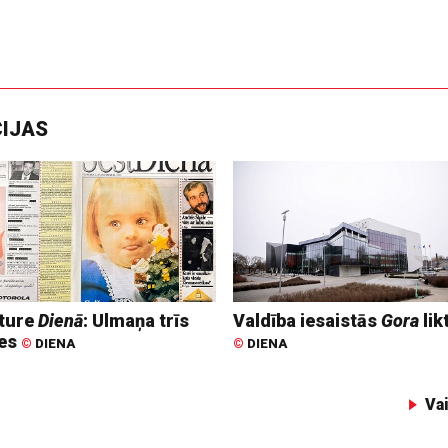
CIJAS
ture
Dienā
: Ulmaņa trīs
Valdība iesaistās
Gora
lik
tes
©
DIENA
©
DIENA
Va