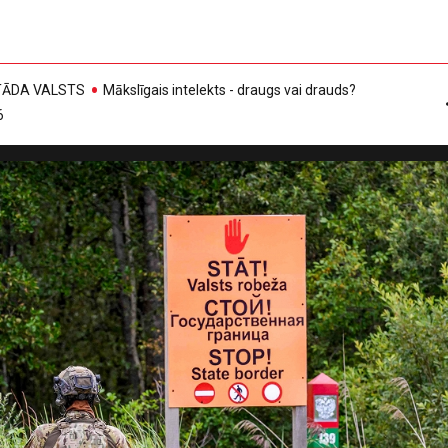
, TĀDA VALSTS
Mākslīgais intelekts - draugs vai drauds?
6