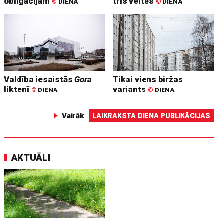
obligācijām
trīs veltes
©
DIENA
©
DIENA
Valdība iesaistās
Gora
Tikai viens biržas
liktenī
variants
©
DIENA
©
DIENA
Vairāk
LAIKRAKSTA DIENA PUBLIKĀCIJAS
AKTUĀLI