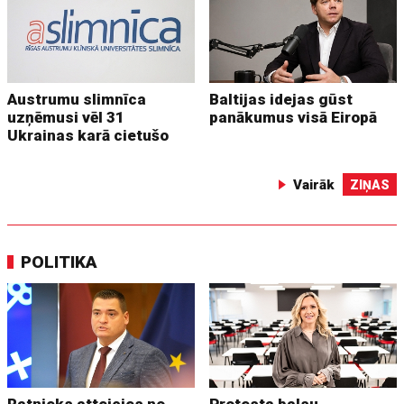
Austrumu slimnīca
Baltijas idejas gūst
uzņēmusi vēl 31
panākumus visā Eiropā
Ukrainas karā cietušo
Vairāk
ZIŅAS
POLITIKA