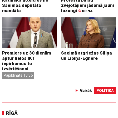
Ratnieks atteicies no
Protesta balsu
Saeimas deputāta
zvejotājiem jādomā jauni
mandāta
lozungi
©
DIENA
Premjers uz 30 dienām
Saeimā atgriežas Siliņa
aptur lielos IKT
un Lībiņa-Egnere
iepirkumus to
izvērtēšanai
Papildināts 13:35
Vairāk
POLITIKA
RĪGĀ