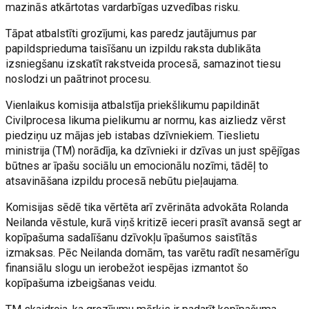
mazinās atkārtotas vardarbīgas uzvedības risku.
Tāpat atbalstīti grozījumi, kas paredz jautājumus par
papildsprieduma taisīšanu un izpildu raksta dublikāta
izsniegšanu izskatīt rakstveida procesā, samazinot tiesu
noslodzi un paātrinot procesu.
Vienlaikus komisija atbalstīja priekšlikumu papildināt
Civilprocesa likuma pielikumu ar normu, kas aizliedz vērst
piedziņu uz mājas jeb istabas dzīvniekiem. Tieslietu
ministrija (TM) norādīja, ka dzīvnieki ir dzīvas un just spējīgas
būtnes ar īpašu sociālu un emocionālu nozīmi, tādēļ to
atsavināšana izpildu procesā nebūtu pieļaujama.
Komisijas sēdē tika vērtēta arī zvērināta advokāta Rolanda
Neilanda vēstule, kurā viņš kritizē ieceri prasīt avansā segt ar
kopīpašuma sadalīšanu dzīvokļu īpašumos saistītās
izmaksas. Pēc Neilanda domām, tas varētu radīt nesamērīgu
finansiālu slogu un ierobežot iespējas izmantot šo
kopīpašuma izbeigšanas veidu.