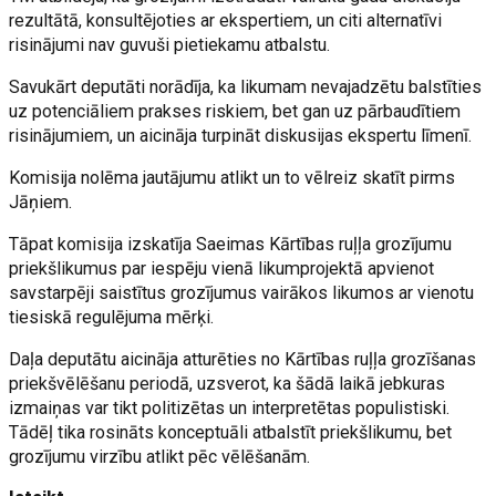
rezultātā, konsultējoties ar ekspertiem, un citi alternatīvi
risinājumi nav guvuši pietiekamu atbalstu.
Savukārt deputāti norādīja, ka likumam nevajadzētu balstīties
uz potenciāliem prakses riskiem, bet gan uz pārbaudītiem
risinājumiem, un aicināja turpināt diskusijas ekspertu līmenī.
Komisija nolēma jautājumu atlikt un to vēlreiz skatīt pirms
Jāņiem.
Tāpat komisija izskatīja Saeimas Kārtības ruļļa grozījumu
priekšlikumus par iespēju vienā likumprojektā apvienot
savstarpēji saistītus grozījumus vairākos likumos ar vienotu
tiesiskā regulējuma mērķi.
Daļa deputātu aicināja atturēties no Kārtības ruļļa grozīšanas
priekšvēlēšanu periodā, uzsverot, ka šādā laikā jebkuras
izmaiņas var tikt politizētas un interpretētas populistiski.
Tādēļ tika rosināts konceptuāli atbalstīt priekšlikumu, bet
grozījumu virzību atlikt pēc vēlēšanām.