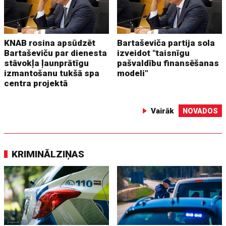
KNAB rosina apsūdzēt
Bartaševiča partija sola
Bartaševiču par dienesta
izveidot "taisnīgu
stāvokļa ļaunprātīgu
pašvaldību finansēšanas
izmantošanu tukšā spa
modeli"
centra projektā
Vairāk
NOVADOS
KRIMINĀLZIŅAS