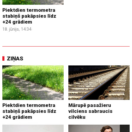
Piektdien termometra
stabiņš pakāpsies līdz
+24 grādiem
18. jūnijs, 14:34
ZIŅAS
Piektdien termometra
Mārupē pasažieru
stabiņš pakāpsies līdz
vilciens sabraucis
+24 grādiem
cilvēku