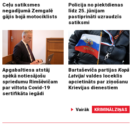
Ceļu satiksmes
Policija no piektdienas
negadījumā Zemgalē
līdz 25. jūnijam
gājis bojā motociklists
pastiprināti uzraudzīs
satiksmi
Apgabaltiesa atstāj
Bartaševiča partijas
Kopā
spēkā notiesājošu
Latvijai
valdes loceklis
spriedumu Rimšēvičam
apcietināts par ziņošanu
par viltota Covid-19
Krievijas dienestiem
sertifikāta iegādi
Vairāk
KRIMINĀLZIŅAS