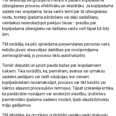
TM skaidroja, ka grozījumu mērķis ir padarīt kopīpašuma
izbeigšanas procesu efektīvāku un skaidrāku. Ja kopīpašuma
sadale nav iespējama, tiesa varēs lemt par tā izbeigšanas
veidu, tostarp īpašuma pārdošanu vai daļu sadalīšanu,
vienlaikus neierobežojot piekļuvi tiesai - prasību par
kopīpašuma izbeigšanu vai dalīšanu varēs celt tāpat kā līdz
šim.
TM norādīja, ka pēc sprieduma pieņemšanas personai vairs
nebūtu jāveic atsevišķas darbības pie nostiprinājuma
zemesgrāmatā, jo process tiktu automatizēts.
Tomēr deputāti un juristi pauda bažas par iespējamiem
riskiem. Tika norādīts, ka, piemēram, avansa vai izmaksu
sadales jautājumi var radīt situācijas, kur vienam
kopīpašniekam nesamaksājot, process var tikt kavēts vai
nāktos atjaunot procesuālos termiņus. Tāpat izskanēja kritika,
ka piedāvātie risinājumi var ierobežot elastību, izvēloties
piemērotāko īpašuma sadales modeli, īpaši daudzdzīvokļu
māju gadījumos.
TM atbildēja, ka grozījumi izstrādāti vairāku gadu diskusiju