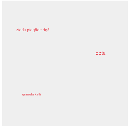
ziedu piegāde rīgā
meliorācijas darbi
octa
dziļurbums
kravu apdrošināšana
granulu katli
siltumsūknis