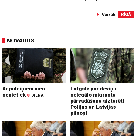
Vairāk
RĪGĀ
NOVADOS
Ar pulciņiem vien
Latgalē par deviņu
nepietiek
nelegālo migrantu
©
DIENA
pārvadāšanu aizturēti
Polijas un Latvijas
pilsoņi