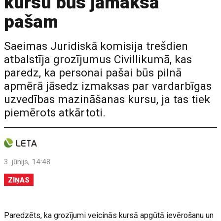
kursu būs jāmaksā
pašam
Saeimas Juridiskā komisija trešdien
atbalstīja grozījumus Civillikumā, kas
paredz, ka personai pašai būs pilnā
apmērā jāsedz izmaksas par vardarbīgas
uzvedības mazināšanas kursu, ja tas tiek
piemērots atkārtoti.
3. jūnijs, 14:48
ZIŅAS
Paredzēts, ka grozījumi veicinās kursā apgūtā ievērošanu un