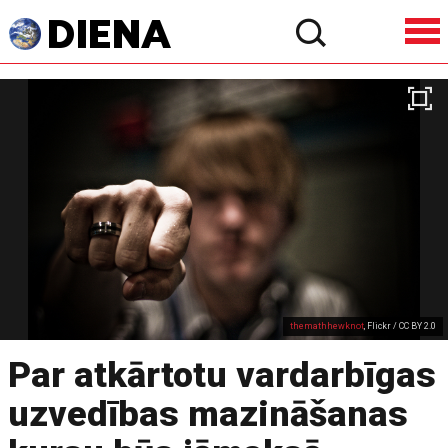
themathhewknot
, Flickr / CC BY 2.0
Par atkārtotu vardarbīgas
uzvedības mazināšanas