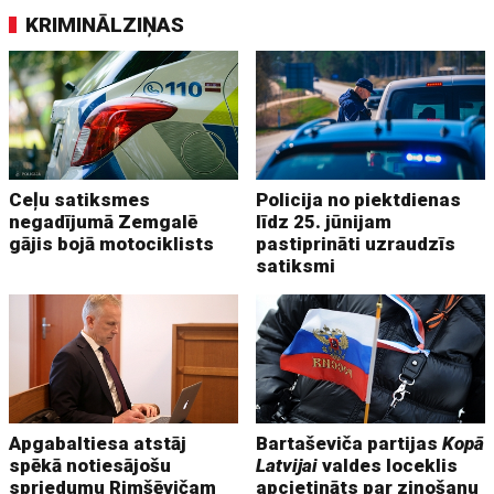
KRIMINĀLZIŅAS
Ceļu satiksmes
Policija no piektdienas
negadījumā Zemgalē
līdz 25. jūnijam
gājis bojā motociklists
pastiprināti uzraudzīs
satiksmi
Apgabaltiesa atstāj
Bartaševiča partijas
Kopā
spēkā notiesājošu
Latvijai
valdes loceklis
spriedumu Rimšēvičam
apcietināts par ziņošanu