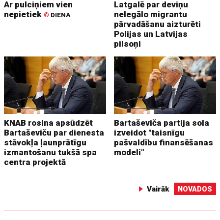
Ar pulciņiem vien
Latgalē par deviņu
nepietiek
nelegālo migrantu
©
DIENA
pārvadāšanu aizturēti
Polijas un Latvijas
pilsoņi
KNAB rosina apsūdzēt
Bartaševiča partija sola
Bartaševiču par dienesta
izveidot "taisnīgu
stāvokļa ļaunprātīgu
pašvaldību finansēšanas
izmantošanu tukšā spa
modeli"
centra projektā
Vairāk
NOVADOS