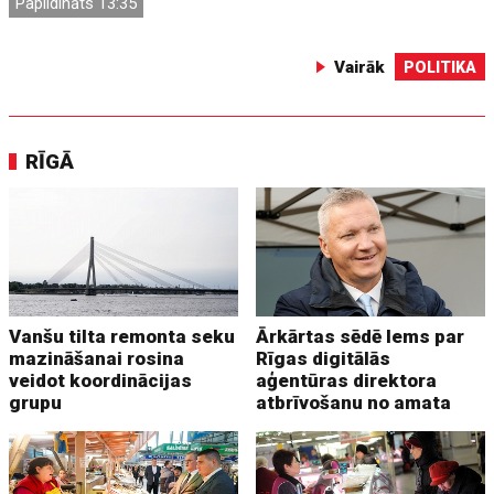
Papildināts 13:35
Vairāk
POLITIKA
RĪGĀ
Vanšu tilta remonta seku
Ārkārtas sēdē lems par
mazināšanai rosina
Rīgas digitālās
veidot koordinācijas
aģentūras direktora
grupu
atbrīvošanu no amata