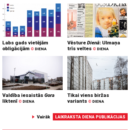
Labs gads vietējām
Vēsture
Dienā
: Ulmaņa
obligācijām
trīs veltes
©
DIENA
©
DIENA
Valdība iesaistās
Gora
Tikai viens biržas
liktenī
variants
©
DIENA
©
DIENA
Vairāk
LAIKRAKSTA DIENA PUBLIKĀCIJAS