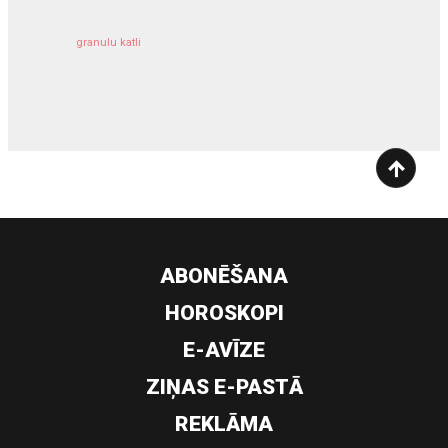
granulu katli
siltumsūknis
ABONĒŠANA
HOROSKOPI
E-AVĪZE
ZIŅAS E-PASTĀ
REKLĀMA