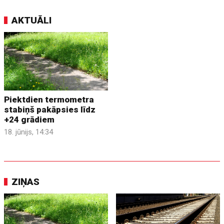
AKTUĀLI
Piektdien termometra
stabiņš pakāpsies līdz
+24 grādiem
18. jūnijs, 14:34
ZIŅAS