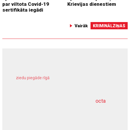
par viltota Covid-19
Krievijas dienestiem
sertifikāta iegādi
Vairāk
KRIMINĀLZIŅAS
ziedu piegāde rīgā
meliorācijas darbi
octa
dziļurbums
kravu apdrošināšana