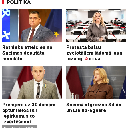
POLITIKA
Ratnieks atteicies no
Protesta balsu
Saeimas deputāta
zvejotājiem jādomā jauni
mandāta
lozungi
©
DIENA
Premjers uz 30 dienām
Saeimā atgriežas Siliņa
aptur lielos IKT
un Lībiņa-Egnere
iepirkumus to
izvērtēšanai