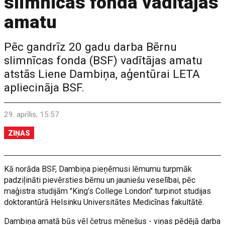
slimnīcas fonda vadītājas
amatu
Pēc gandrīz 20 gadu darba Bērnu
slimnīcas fonda (BSF) vadītājas amatu
atstās Liene Dambiņa, aģentūrai LETA
apliecināja BSF.
29. aprīlis, 15:57
ZIŅAS
Kā norāda BSF, Dambiņa pieņēmusi lēmumu turpmāk
padziļināti pievērsties bērnu un jauniešu veselībai, pēc
maģistra studijām "King’s College London" turpinot studijas
doktorantūrā Helsinku Universitātes Medicīnas fakultātē.
Dambiņa amatā būs vēl četrus mēnešus - viņas pēdējā darba