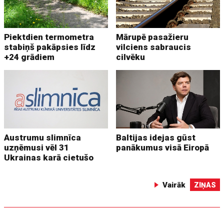
Piektdien termometra
Mārupē pasažieru
stabiņš pakāpsies līdz
vilciens sabraucis
+24 grādiem
cilvēku
Austrumu slimnīca
Baltijas idejas gūst
uzņēmusi vēl 31
panākumus visā Eiropā
Ukrainas karā cietušo
Vairāk
ZIŅAS