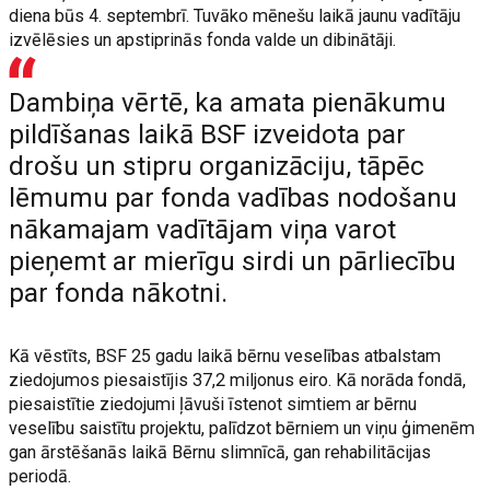
diena būs 4. septembrī. Tuvāko mēnešu laikā jaunu vadītāju
izvēlēsies un apstiprinās fonda valde un dibinātāji.
Dambiņa vērtē, ka amata pienākumu
pildīšanas laikā BSF izveidota par
drošu un stipru organizāciju, tāpēc
lēmumu par fonda vadības nodošanu
nākamajam vadītājam viņa varot
pieņemt ar mierīgu sirdi un pārliecību
par fonda nākotni.
Kā vēstīts, BSF 25 gadu laikā bērnu veselības atbalstam
ziedojumos piesaistījis 37,2 miljonus eiro. Kā norāda fondā,
piesaistītie ziedojumi ļāvuši īstenot simtiem ar bērnu
veselību saistītu projektu, palīdzot bērniem un viņu ģimenēm
gan ārstēšanās laikā Bērnu slimnīcā, gan rehabilitācijas
periodā.