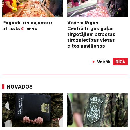
Pagaidu risinājums ir
Visiem Rīgas
atrasts
Centrāltirgus gaļas
©
DIENA
tirgotājiem atrastas
tirdzniecības vietas
citos paviljonos
Vairāk
RĪGĀ
NOVADOS