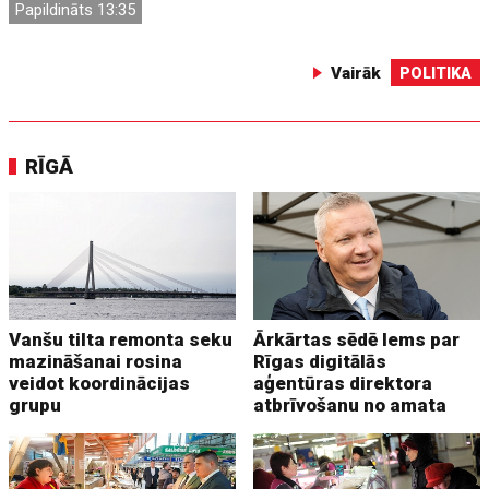
Papildināts 13:35
Vairāk
POLITIKA
RĪGĀ
Vanšu tilta remonta seku
Ārkārtas sēdē lems par
mazināšanai rosina
Rīgas digitālās
veidot koordinācijas
aģentūras direktora
grupu
atbrīvošanu no amata