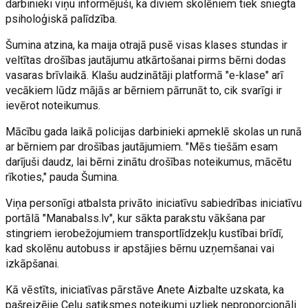
darbinieki viņu informējuši, ka diviem skolēniem tiek sniegta
psiholoģiskā palīdzība.
Šumina atzina, ka maija otrajā pusē visas klases stundas ir
veltītas drošības jautājumu atkārtošanai pirms bērni dodas
vasaras brīvlaikā. Klašu audzinātāji platformā "e-klase" arī
vecākiem lūdz mājās ar bērniem pārrunāt to, cik svarīgi ir
ievērot noteikumus.
Mācību gada laikā policijas darbinieki apmeklē skolas un runā
ar bērniem par drošības jautājumiem. "Mēs tiešām esam
darījuši daudz, lai bērni zinātu drošības noteikumus, mācētu
rīkoties," pauda Šumina.
Viņa personīgi atbalsta privāto iniciatīvu sabiedrības iniciatīvu
portālā "Manabalss.lv", kur sākta parakstu vākšana par
stingriem ierobežojumiem transportlīdzekļu kustībai brīdī,
kad skolēnu autobuss ir apstājies bērnu uzņemšanai vai
izkāpšanai.
Kā vēstīts, iniciatīvas pārstāve Anete Aizbalte uzskata, ka
pašreizējie Ceļu satiksmes noteikumi uzliek neproporcionāli