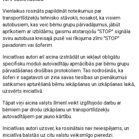
Vienlaikus rosināts papildināt noteikumus par
transportlīdzekļu tehnisko stāvokli, nosakot, ka visiem
autobusiem, kas veic bērnu grupu pārvadājumus, jābūt
aprīkotiem ar izbīdāmu, gaismu atstarojošu "STOP" signāla
sviru autobusa kreisajā pusē vai rīkojuma zīmi "STOP"
pavadonim vai šoferim.
Iniciatīvas autori arī aicina izstrādāt un iekļaut obligātu
specifisku moduli autovadītāju apmācībās par bērnu grupu
pārvadāšanas drošības protokoliem. Tas nodrošinās, ka
šoferi ir sagatavoti un zina savas tiesības un pienākumus
satiksmes apturēšanā bērnu iekāpšanas un izkāpšanas laikā,
uzsvērts iniciatīvā.
Tāpat viņi aicina valsts līmenī veikt izglītojošo darbu ar
bērniem par drošu izkāpšanu un transportlīdzekļu
autovadītājiem par jauno kārtību.
Iniciatīvas autori uzsver, ka rosinātais nav neiespējams, un
iniciatīva balstās uz citu valstu veiksmīgo pieredzi.