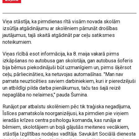
Viņa stāstīja, ka pirmdienas rītā visām novada skolām
izsūtīja atgādinājumu ar skolēniem pārrunāt drošības
jautājumus, tajā skaitā atgādināt par ceļu satiksmes
noteikumiem.
Viņas rīcībā esot informācija, ka 8. maija vakarā pirms
izkāpšanas no autobusa gan skolotāja, gan autobusa šoferis
bija bērnus piekodinājuši būt uzmanīgiem un, pirms šķērsot
ceļu, pārliecināties, ka netuvojas automašīnas. "Man nav
pamata neuzticēties saviem darbiniekiem, kuri ir pieredzējuši
un atbildīgi pilda darba pienākumus, taču tas šajā reizē
nepaglāba no nelaimes," pauda Šumina.
Runājot par atbalstu skolēniem pēc tik traģiska negadījuma,
Īslīces pamatskola noorganizējusi, ka pirmdien pie viņiem
ieradās krīzes centra psihologu komanda, kas runāja ar
bērniem, skolotājiem un bojā gājušās meitenes vecākiem,
stāstīja Izglītības nodaļas vadītāja. Savukārt Sociālā dienesta