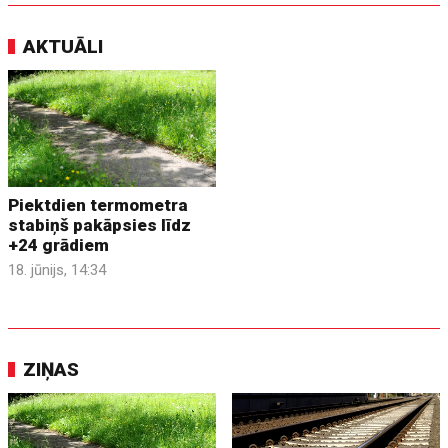
AKTUĀLI
Piektdien termometra
stabiņš pakāpsies līdz
+24 grādiem
18. jūnijs, 14:34
ZIŅAS