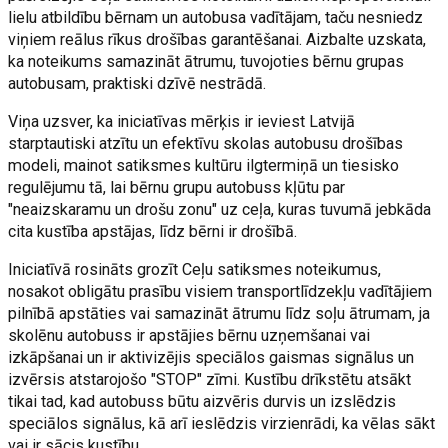
lielu atbildību bērnam un autobusa vadītājam, taču nesniedz
viņiem reālus rīkus drošības garantēšanai. Aizbalte uzskata,
ka noteikums samazināt ātrumu, tuvojoties bērnu grupas
autobusam, praktiski dzīvē nestrādā.
Viņa uzsver, ka iniciatīvas mērķis ir ieviest Latvijā
starptautiski atzītu un efektīvu skolas autobusu drošības
modeli, mainot satiksmes kultūru ilgtermiņā un tiesisko
regulējumu tā, lai bērnu grupu autobuss kļūtu par
"neaizskaramu un drošu zonu" uz ceļa, kuras tuvumā jebkāda
cita kustība apstājas, līdz bērni ir drošībā.
Iniciatīvā rosināts grozīt Ceļu satiksmes noteikumus,
nosakot obligātu prasību visiem transportlīdzekļu vadītājiem
pilnībā apstāties vai samazināt ātrumu līdz soļu ātrumam, ja
skolēnu autobuss ir apstājies bērnu uzņemšanai vai
izkāpšanai un ir aktivizējis speciālos gaismas signālus un
izvērsis atstarojošo "STOP" zīmi. Kustību drīkstētu atsākt
tikai tad, kad autobuss būtu aizvēris durvis un izslēdzis
speciālos signālus, kā arī ieslēdzis virzienrādi, ka vēlas sākt
vai ir sācis kustību.