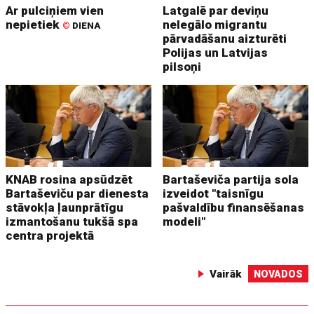
Ar pulciņiem vien
Latgalē par deviņu
nepietiek
nelegālo migrantu
©
DIENA
pārvadāšanu aizturēti
Polijas un Latvijas
pilsoņi
KNAB rosina apsūdzēt
Bartaševiča partija sola
Bartaševiču par dienesta
izveidot "taisnīgu
stāvokļa ļaunprātīgu
pašvaldību finansēšanas
izmantošanu tukšā spa
modeli"
centra projektā
Vairāk
NOVADOS