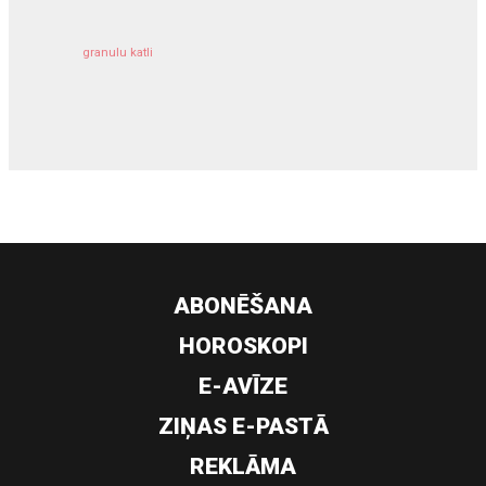
granulu katli
siltumsūknis
ABONĒŠANA
HOROSKOPI
E-AVĪZE
ZIŅAS E-PASTĀ
REKLĀMA