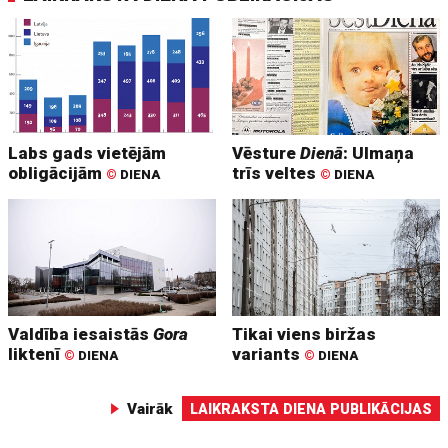
Labs gads vietējām
Vēsture
Dienā
: Ulmaņa
obligācijām
trīs veltes
©
DIENA
©
DIENA
Valdība iesaistās
Gora
Tikai viens biržas
liktenī
variants
©
DIENA
©
DIENA
Vairāk
LAIKRAKSTA DIENA PUBLIKĀCIJAS