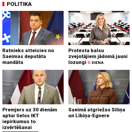
POLITIKA
Ratnieks atteicies no
Protesta balsu
Saeimas deputāta
zvejotājiem jādomā jauni
mandāta
lozungi
©
DIENA
Premjers uz 30 dienām
Saeimā atgriežas Siliņa
aptur lielos IKT
un Lībiņa-Egnere
iepirkumus to
izvērtēšanai