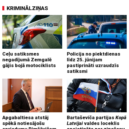
KRIMINĀLZIŅAS
Ceļu satiksmes
Policija no piektdienas
negadījumā Zemgalē
līdz 25. jūnijam
gājis bojā motociklists
pastiprināti uzraudzīs
satiksmi
Apgabaltiesa atstāj
Bartaševiča partijas
Kopā
spēkā notiesājošu
Latvijai
valdes loceklis
spriedumu Rimšēvičam
apcietināts par ziņošanu