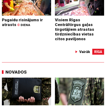
Pagaidu risinājums ir
Visiem Rīgas
atrasts
Centrāltirgus gaļas
©
DIENA
tirgotājiem atrastas
tirdzniecības vietas
citos paviljonos
Vairāk
RĪGĀ
NOVADOS