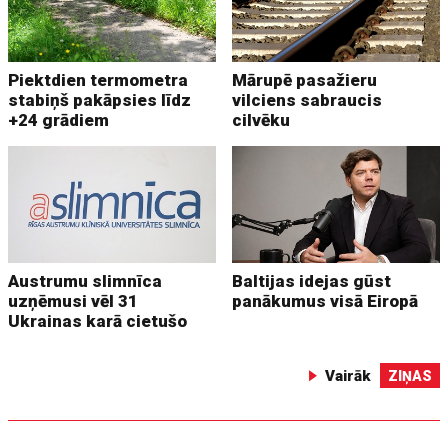
Piektdien termometra
Mārupē pasažieru
stabiņš pakāpsies līdz
vilciens sabraucis
+24 grādiem
cilvēku
Austrumu slimnīca
Baltijas idejas gūst
uzņēmusi vēl 31
panākumus visā Eiropā
Ukrainas karā cietušo
Vairāk
ZIŅAS