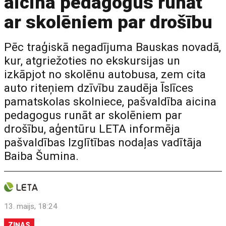
aicina pedagogus runāt
ar skolēniem par drošību
Pēc traģiskā negadījuma Bauskas novadā,
kur, atgriežoties no ekskursijas un
izkāpjot no skolēnu autobusa, zem cita
auto riteņiem dzīvību zaudēja Īslīces
pamatskolas skolniece, pašvaldība aicina
pedagogus runāt ar skolēniem par
drošību, aģentūru LETA informēja
pašvaldības Izglītības nodaļas vadītāja
Baiba Šumina.
13. maijs, 18:24
ZIŅAS