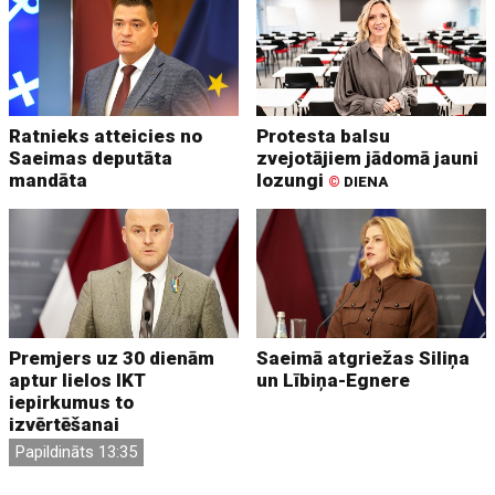
Ratnieks atteicies no
Protesta balsu
Saeimas deputāta
zvejotājiem jādomā jauni
mandāta
lozungi
©
DIENA
Premjers uz 30 dienām
Saeimā atgriežas Siliņa
aptur lielos IKT
un Lībiņa-Egnere
iepirkumus to
izvērtēšanai
Papildināts 13:35