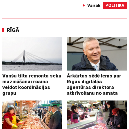
Vairāk
POLITIKA
RĪGĀ
Vanšu tilta remonta seku
Ārkārtas sēdē lems par
mazināšanai rosina
Rīgas digitālās
veidot koordinācijas
aģentūras direktora
grupu
atbrīvošanu no amata