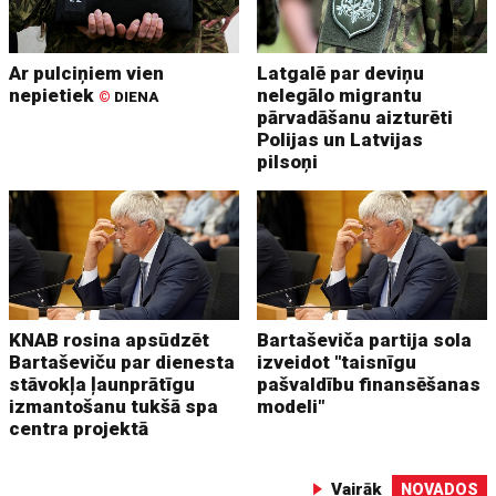
Ar pulciņiem vien
Latgalē par deviņu
nepietiek
nelegālo migrantu
©
DIENA
pārvadāšanu aizturēti
Polijas un Latvijas
pilsoņi
KNAB rosina apsūdzēt
Bartaševiča partija sola
Bartaševiču par dienesta
izveidot "taisnīgu
stāvokļa ļaunprātīgu
pašvaldību finansēšanas
izmantošanu tukšā spa
modeli"
centra projektā
Vairāk
NOVADOS