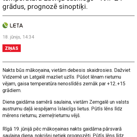
grādus, prognozē sinoptiķi.
18. jūnijs, 14:34
ZIŅAS
Nakts būs mākoņaina, vietām debesis skaidrosies. Dažviet
Vidzemē un Latgalē mazliet uzlīs. Pūšot lēnam rietumu
vējam, gaisa temperatūra nenoslīdēs zemāk par +12..+15
grādiem.
Diena gaidāma samērā saulaina, vietām Zemgalē un valsts
austrumu daļā iespējams īslaicīgs lietus. Pūtīs lēns līdz
mērens rietumu, ziemeļrietumu vējš.
Rīgā 19. jūnijā pēc mākoņainas nakts gaidāma pārsvarā
saulaina diena, nokrišņi netiek prognozēti. Pūtīs lēns līdz