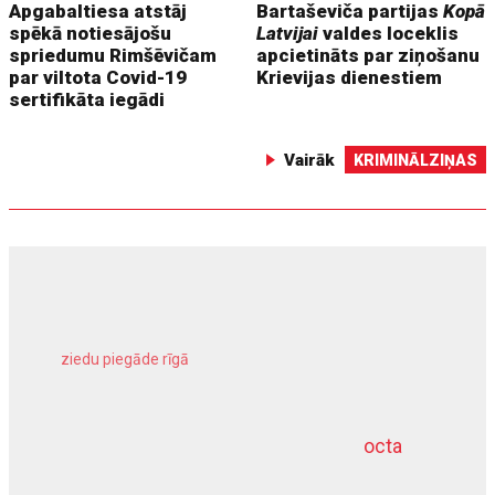
Apgabaltiesa atstāj
Bartaševiča partijas
Kopā
spēkā notiesājošu
Latvijai
valdes loceklis
spriedumu Rimšēvičam
apcietināts par ziņošanu
par viltota Covid-19
Krievijas dienestiem
sertifikāta iegādi
Vairāk
KRIMINĀLZIŅAS
ziedu piegāde rīgā
meliorācijas darbi
octa
dziļurbums