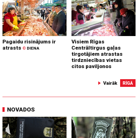
Pagaidu risinājums ir
Visiem Rīgas
atrasts
Centrāltirgus gaļas
©
DIENA
tirgotājiem atrastas
tirdzniecības vietas
citos paviljonos
Vairāk
RĪGĀ
NOVADOS