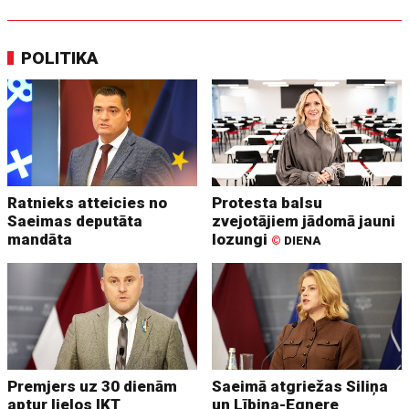
POLITIKA
Ratnieks atteicies no
Protesta balsu
Saeimas deputāta
zvejotājiem jādomā jauni
mandāta
lozungi
©
DIENA
Premjers uz 30 dienām
Saeimā atgriežas Siliņa
aptur lielos IKT
un Lībiņa-Egnere