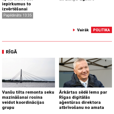
iepirkumus to
izvērtēšanai
Papildināts 13:35
Vairāk
POLITIKA
RĪGĀ
Vanšu tilta remonta seku
Ārkārtas sēdē lems par
mazināšanai rosina
Rīgas digitālās
veidot koordinācijas
aģentūras direktora
grupu
atbrīvošanu no amata