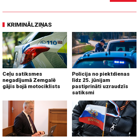
KRIMINĀLZIŅAS
Ceļu satiksmes
Policija no piektdienas
negadījumā Zemgalē
līdz 25. jūnijam
gājis bojā motociklists
pastiprināti uzraudzīs
satiksmi