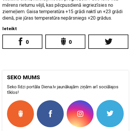
mērens rietumu vējš, kas pēcpusdienā iegriezīsies no
ziemeļiem. Gaisa temperatūra +15 grādi naktī un +23 grādi
dienā, pie jūras temperatūra nepārsniegs +20 grādus.
Ieteikt
0
0
SEKO MUMS
Seko līdzi portāla Diena.lv jaunākajām ziņām arī sociālajos
tīklos!