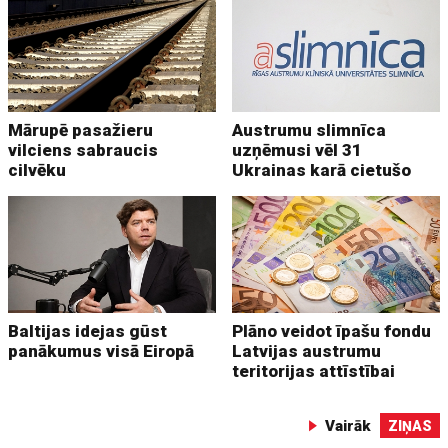
Mārupē pasažieru
Austrumu slimnīca
vilciens sabraucis
uzņēmusi vēl 31
cilvēku
Ukrainas karā cietušo
Baltijas idejas gūst
Plāno veidot īpašu fondu
panākumus visā Eiropā
Latvijas austrumu
teritorijas attīstībai
Vairāk
ZIŅAS