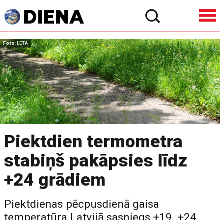
Foto
: LETA
Piektdien termometra
stabiņš pakāpsies līdz
+24 grādiem
Piektdienas pēcpusdienā gaisa
temperatūra Latvijā sasniegs +19..+24