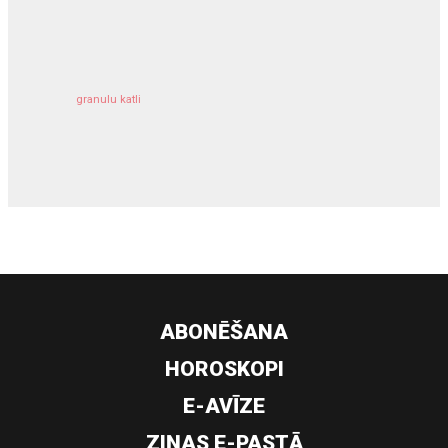
kravu apdrošināšana
granulu katli
siltumsūknis
ABONĒŠANA
HOROSKOPI
E-AVĪZE
ZIŅAS E-PASTĀ