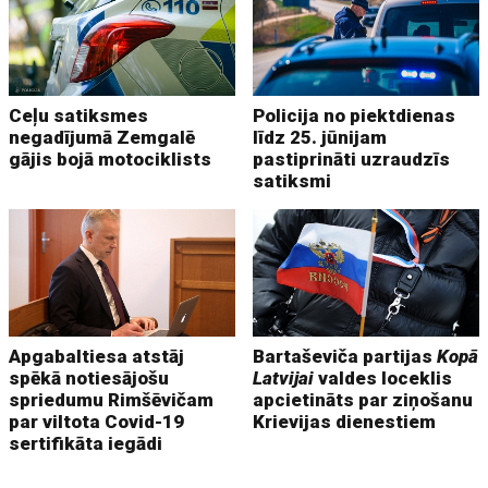
Ceļu satiksmes
Policija no piektdienas
negadījumā Zemgalē
līdz 25. jūnijam
gājis bojā motociklists
pastiprināti uzraudzīs
satiksmi
Apgabaltiesa atstāj
Bartaševiča partijas
Kopā
spēkā notiesājošu
Latvijai
valdes loceklis
spriedumu Rimšēvičam
apcietināts par ziņošanu
par viltota Covid-19
Krievijas dienestiem
sertifikāta iegādi