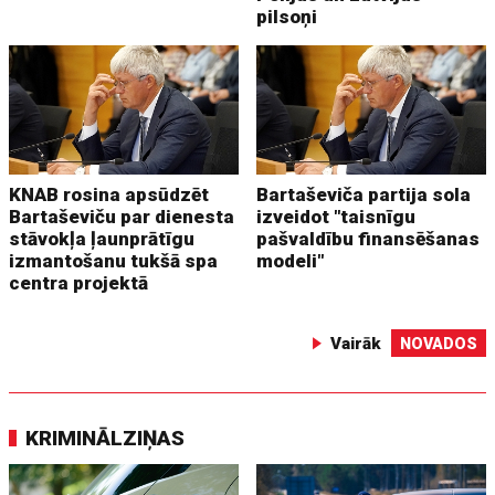
pilsoņi
KNAB rosina apsūdzēt
Bartaševiča partija sola
Bartaševiču par dienesta
izveidot "taisnīgu
stāvokļa ļaunprātīgu
pašvaldību finansēšanas
izmantošanu tukšā spa
modeli"
centra projektā
Vairāk
NOVADOS
KRIMINĀLZIŅAS