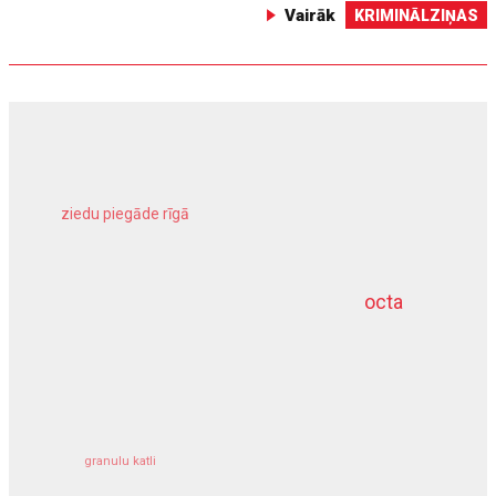
Vairāk
KRIMINĀLZIŅAS
ziedu piegāde rīgā
meliorācijas darbi
octa
dziļurbums
kravu apdrošināšana
granulu katli
siltumsūknis