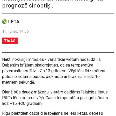
prognozē sinoptiķi.
11. jūnijs, 14:35
ZIŅAS
Naktī nokrišņi mitēsies - vairs tikai vietām nedaudz līs.
Debesīm brīžiem skaidrojoties, gaisa temperatūra
pazemināsies līdz +7..+13 grādiem. Vējš lēni līdz mēreni
pūtīs no rietumu puses, piekrastē ar brāzmām līdz 16
metriem sekundē.
Dienā būs daudz mākoņu, vietām gaidāms īslaicīgs lietus.
Pūtīs lēns rietumu vējš. Gaisa temperatūra paaugstināsies
līdz +15..+20 grādiem.
Rīgā piektdien dažbrīd iespējams neliels lietus, debess