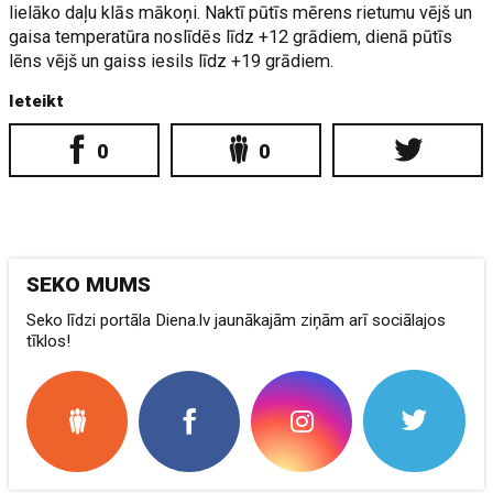
lielāko daļu klās mākoņi. Naktī pūtīs mērens rietumu vējš un
gaisa temperatūra noslīdēs līdz +12 grādiem, dienā pūtīs
lēns vējš un gaiss iesils līdz +19 grādiem.
Ieteikt
0
0
SEKO MUMS
Seko līdzi portāla Diena.lv jaunākajām ziņām arī sociālajos
tīklos!