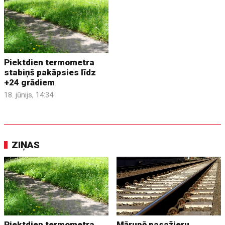
Piektdien termometra
stabiņš pakāpsies līdz
+24 grādiem
18. jūnijs, 14:34
ZIŅAS
Piektdien termometra
Mārupē pasažieru