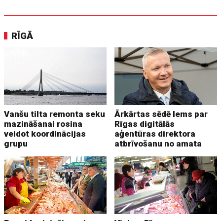
RĪGĀ
Vanšu tilta remonta seku
Ārkārtas sēdē lems par
mazināšanai rosina
Rīgas digitālās
veidot koordinācijas
aģentūras direktora
grupu
atbrīvošanu no amata