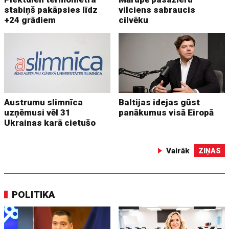
stabiņš pakāpsies līdz
vilciens sabraucis
+24 grādiem
cilvēku
Austrumu slimnīca
Baltijas idejas gūst
uzņēmusi vēl 31
panākumus visā Eiropā
Ukrainas karā cietušo
Vairāk
ZIŅAS
POLITIKA