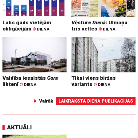
Labs gads vietējām
Vēsture
Dienā
: Ulmaņa
obligācijām
trīs veltes
©
DIENA
©
DIENA
Valdība iesaistās
Gora
Tikai viens biržas
liktenī
variants
©
DIENA
©
DIENA
Vairāk
LAIKRAKSTA DIENA PUBLIKĀCIJAS
AKTUĀLI