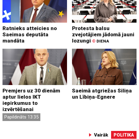
Ratnieks atteicies no
Protesta balsu
Saeimas deputāta
zvejotājiem jādomā jauni
mandāta
lozungi
©
DIENA
Premjers uz 30 dienām
Saeimā atgriežas Siliņa
aptur lielos IKT
un Lībiņa-Egnere
iepirkumus to
izvērtēšanai
Papildināts 13:35
Vairāk
POLITIKA