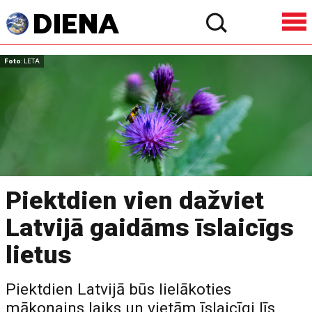
Foto
: LETA
Piektdien vien dažviet
Latvijā gaidāms īslaicīgs
lietus
Piektdien Latvijā būs lielākoties
mākoņains laiks un vietām īslaicīgi līs,