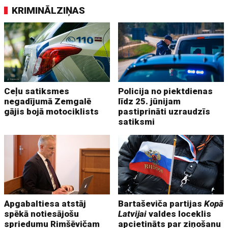
KRIMINĀLZIŅAS
Ceļu satiksmes
Policija no piektdienas
negadījumā Zemgalē
līdz 25. jūnijam
gājis bojā motociklists
pastiprināti uzraudzīs
satiksmi
Apgabaltiesa atstāj
Bartaševiča partijas
Kopā
spēkā notiesājošu
Latvijai
valdes loceklis
spriedumu Rimšēvičam
apcietināts par ziņošanu