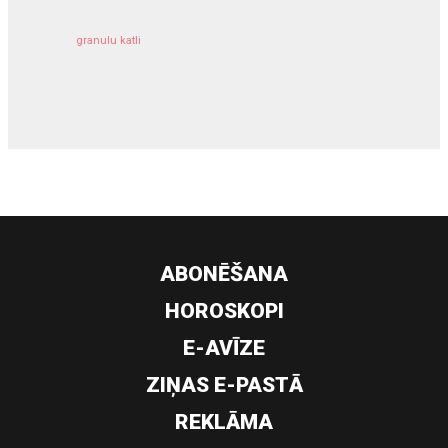
granulu katli
siltumsūknis
ABONĒŠANA
HOROSKOPI
E-AVĪZE
ZIŅAS E-PASTĀ
REKLĀMA