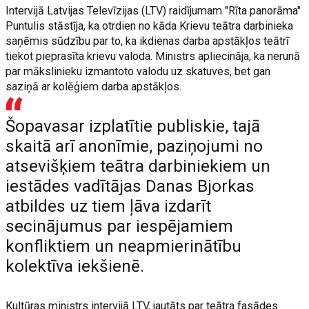
Intervijā Latvijas Televīzijas (LTV) raidījumam "Rīta panorāma"
Puntulis stāstīja, ka otrdien no kāda Krievu teātra darbinieka
saņēmis sūdzību par to, ka ikdienas darba apstākļos teātrī
tiekot pieprasīta krievu valoda. Ministrs apliecināja, ka nerunā
par mākslinieku izmantoto valodu uz skatuves, bet gan
saziņā ar kolēģiem darba apstākļos.
Šopavasar izplatītie publiskie, tajā
skaitā arī anonīmie, paziņojumi no
atsevišķiem teātra darbiniekiem un
iestādes vadītājas Danas Bjorkas
atbildes uz tiem ļāva izdarīt
secinājumus par iespējamiem
konfliktiem un neapmierinātību
kolektīva iekšienē.
Kultūras ministrs intervijā LTV, jautāts par teātra fasādes