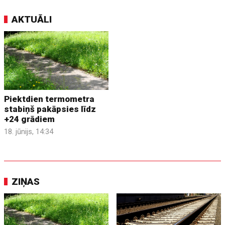
AKTUĀLI
Piektdien termometra
stabiņš pakāpsies līdz
+24 grādiem
18. jūnijs, 14:34
ZIŅAS