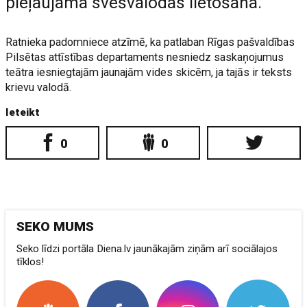
pieļaujama svešvalodas lietošana.
Ratnieka padomniece atzīmē, ka patlaban Rīgas pašvaldības
Pilsētas attīstības departaments nesniedz saskaņojumus
teātra iesniegtajām jaunajām vides skicēm, ja tajās ir teksts
krievu valodā.
Ieteikt
0
0
SEKO MUMS
Seko līdzi portāla Diena.lv jaunākajām ziņām arī sociālajos
tīklos!