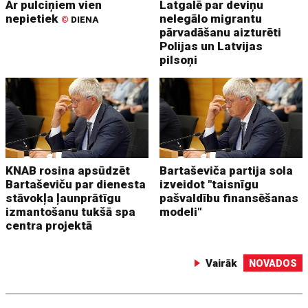
Ar pulciņiem vien
Latgalē par deviņu
nepietiek
nelegālo migrantu
©
DIENA
pārvadāšanu aizturēti
Polijas un Latvijas
pilsoņi
KNAB rosina apsūdzēt
Bartaševiča partija sola
Bartaševiču par dienesta
izveidot "taisnīgu
stāvokļa ļaunprātīgu
pašvaldību finansēšanas
izmantošanu tukšā spa
modeli"
centra projektā
Vairāk
NOVADOS