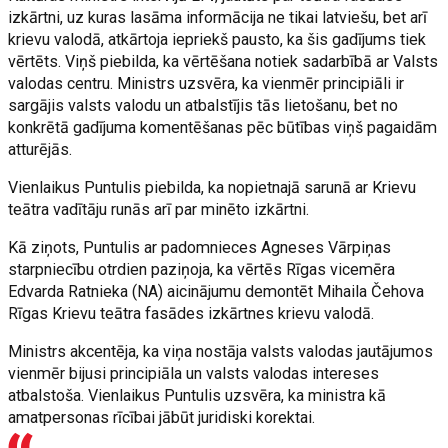
izkārtni, uz kuras lasāma informācija ne tikai latviešu, bet arī
krievu valodā, atkārtoja iepriekš pausto, ka šis gadījums tiek
vērtēts. Viņš piebilda, ka vērtēšana notiek sadarbībā ar Valsts
valodas centru. Ministrs uzsvēra, ka vienmēr principiāli ir
sargājis valsts valodu un atbalstījis tās lietošanu, bet no
konkrētā gadījuma komentēšanas pēc būtības viņš pagaidām
atturējās.
Vienlaikus Puntulis piebilda, ka nopietnajā sarunā ar Krievu
teātra vadītāju runās arī par minēto izkārtni.
Kā ziņots, Puntulis ar padomnieces Agneses Vārpiņas
starpniecību otrdien paziņoja, ka vērtēs Rīgas vicemēra
Edvarda Ratnieka (NA) aicinājumu demontēt Mihaila Čehova
Rīgas Krievu teātra fasādes izkārtnes krievu valodā.
Ministrs akcentēja, ka viņa nostāja valsts valodas jautājumos
vienmēr bijusi principiāla un valsts valodas intereses
atbalstoša. Vienlaikus Puntulis uzsvēra, ka ministra kā
amatpersonas rīcībai jābūt juridiski korektai.