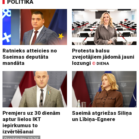
POLITIKA
Ratnieks atteicies no
Protesta balsu
Saeimas deputāta
zvejotājiem jādomā jauni
mandāta
lozungi
©
DIENA
Premjers uz 30 dienām
Saeimā atgriežas Siliņa
aptur lielos IKT
un Lībiņa-Egnere
iepirkumus to
izvērtēšanai