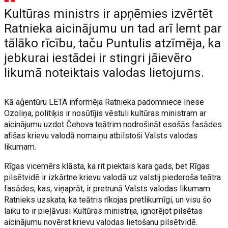
Kultūras ministrs ir apņēmies izvērtēt
Ratnieka aicinājumu un tad arī lemt par
tālāko rīcību, taču Puntulis atzīmēja, ka
jebkurai iestādei ir stingri jāievēro
likumā noteiktais valodas lietojums.
Kā aģentūru LETA informēja Ratnieka padomniece Inese
Ozoliņa, politiķis ir nosūtījis vēstuli kultūras ministram ar
aicinājumu uzdot Čehova teātrim nodrošināt esošās fasādes
afišas krievu valodā nomaiņu atbilstoši Valsts valodas
likumam.
Rīgas vicemērs klāsta, ka rit piektais kara gads, bet Rīgas
pilsētvidē ir izkārtne krievu valodā uz valstij piederoša teātra
fasādes, kas, viņaprāt, ir pretrunā Valsts valodas likumam.
Ratnieks uzskata, ka teātris rīkojas pretlikumīgi, un visu šo
laiku to ir pieļāvusi Kultūras ministrija, ignorējot pilsētas
aicinājumu novērst krievu valodas lietošanu pilsētvidē.