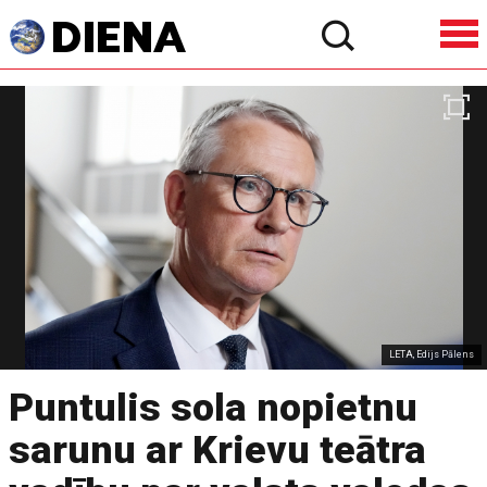
LETA, Edijs Pālens
Puntulis sola nopietnu
sarunu ar Krievu teātra