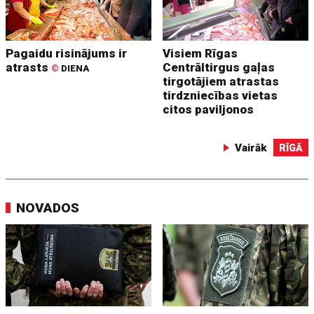
Pagaidu risinājums ir
Visiem Rīgas
atrasts
Centrāltirgus gaļas
©
DIENA
tirgotājiem atrastas
tirdzniecības vietas
citos paviljonos
Vairāk
RĪGĀ
NOVADOS