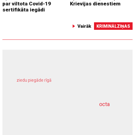
par viltota Covid-19
Krievijas dienestiem
sertifikāta iegādi
Vairāk
KRIMINĀLZIŅAS
ziedu piegāde rīgā
meliorācijas darbi
octa
dziļurbums
kravu apdrošināšana