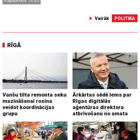
Papildināts 13:35
Vairāk
POLITIKA
RĪGĀ
Vanšu tilta remonta seku
Ārkārtas sēdē lems par
mazināšanai rosina
Rīgas digitālās
veidot koordinācijas
aģentūras direktora
grupu
atbrīvošanu no amata