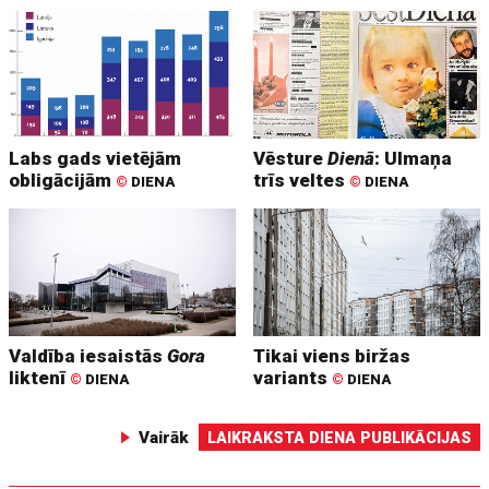
Labs gads vietējām
Vēsture
Dienā
: Ulmaņa
obligācijām
trīs veltes
©
DIENA
©
DIENA
Valdība iesaistās
Gora
Tikai viens biržas
liktenī
variants
©
DIENA
©
DIENA
Vairāk
LAIKRAKSTA DIENA PUBLIKĀCIJAS