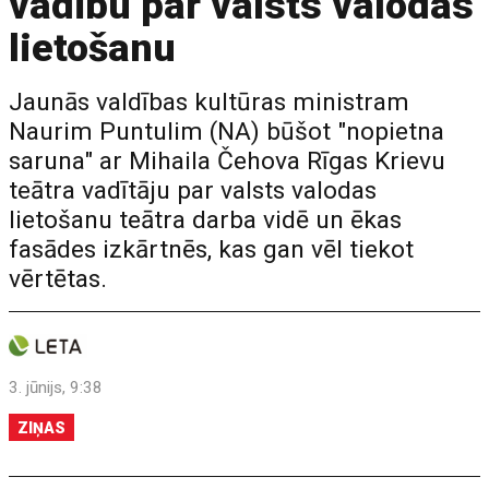
vadību par valsts valodas
lietošanu
Jaunās valdības kultūras ministram
Naurim Puntulim (NA) būšot "nopietna
saruna" ar Mihaila Čehova Rīgas Krievu
teātra vadītāju par valsts valodas
lietošanu teātra darba vidē un ēkas
fasādes izkārtnēs, kas gan vēl tiekot
vērtētas.
3. jūnijs, 9:38
ZIŅAS