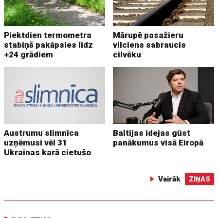
Piektdien termometra
Mārupē pasažieru
stabiņš pakāpsies līdz
vilciens sabraucis
+24 grādiem
cilvēku
Austrumu slimnīca
Baltijas idejas gūst
uzņēmusi vēl 31
panākumus visā Eiropā
Ukrainas karā cietušo
Vairāk
ZIŅAS