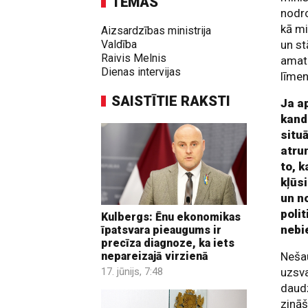
TĒMAS
nodro
kā mi
Aizsardzības ministrija
Valdība
un st
Raivis Melnis
amata
Dienas intervijas
līmen
SAISTĪTIE RAKSTI
Ja a
kand
situā
atrun
to, k
kļūs
un no
polit
Kulbergs: Ēnu ekonomikas
nebi
īpatsvara pieaugums ir
precīza diagnoze, ka iets
Nešau
nepareizajā virzienā
uzsva
17. jūnijs, 7:48
daudz
zināš