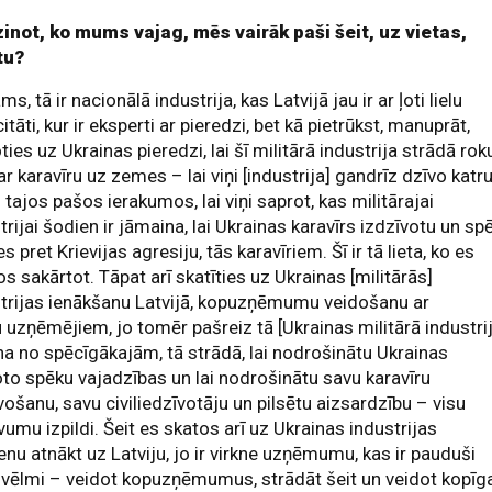
zinot, ko mums vajag, mēs vairāk paši šeit, uz vietas,
tu?
ms, tā ir nacionālā industrija, kas Latvijā jau ir ar ļoti lielu
itāti, kur ir eksperti ar pieredzi, bet kā pietrūkst, manuprāt,
ties uz Ukrainas pieredzi, lai šī militārā industrija strādā rok
ar karavīru uz zemes – lai viņi [industrija] gandrīz dzīvo katr
 tajos pašos ierakumos, lai viņi saprot, kas militārajai
trijai šodien ir jāmaina, lai Ukrainas karavīrs izdzīvotu un sp
ies pret Krievijas agresiju, tās karavīriem. Šī ir tā lieta, ko es
os sakārtot. Tāpat arī skatīties uz Ukrainas [militārās]
trijas ienākšanu Latvijā, kopuzņēmumu veidošanu ar
uzņēmējiem, jo tomēr pašreiz tā [Ukrainas militārā industri
ena no spēcīgākajām, tā strādā, lai nodrošinātu Ukrainas
to spēku vajadzības un lai nodrošinātu savu karavīru
vošanu, savu civiliedzīvotāju un pilsētu aizsardzību – visu
umu izpildi. Šeit es skatos arī uz Ukrainas industrijas
enu atnākt uz Latviju, jo ir virkne uzņēmumu, kas ir pauduši
vēlmi – veidot kopuzņēmumus, strādāt šeit un veidot kopīg