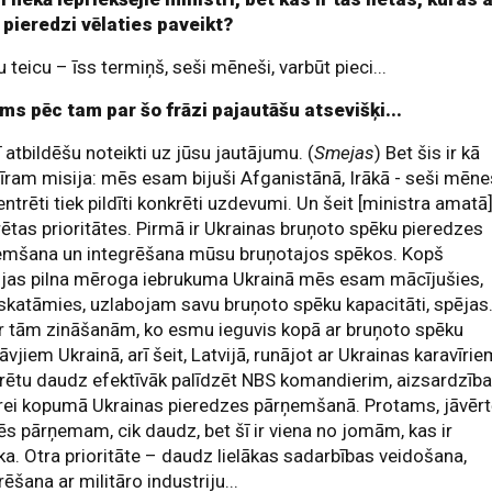
 pieredzi vēlaties paveikt?
u teicu – īss termiņš, seši mēneši, varbūt pieci...
ums pēc tam par šo frāzi pajautāšu atsevišķi...
ī atbildēšu noteikti uz jūsu jautājumu. (
Smejas
) Bet šis ir kā
īram misija: mēs esam bijuši Afganistānā, Irākā - seši mēne
ntrēti tiek pildīti konkrēti uzdevumi. Un šeit [ministra amatā]
ētas prioritātes. Pirmā ir Ukrainas bruņoto spēku pieredzes
emšana un integrēšana mūsu bruņotajos spēkos. Kopš
ijas pilna mēroga iebrukuma Ukrainā mēs esam mācījušies,
katāmies, uzlabojam savu bruņoto spēku kapacitāti, spējas
r tām zināšanām, ko esmu ieguvis kopā ar bruņoto spēku
āvjiem Ukrainā, arī šeit, Latvijā, runājot ar Ukrainas karavīrie
rētu daudz efektīvāk palīdzēt NBS komandierim, aizsardzīb
rei kopumā Ukrainas pieredzes pārņemšanā. Protams, jāvērt
s pārņemam, cik daudz, bet šī ir viena no jomām, kas ir
ka. Otra prioritāte – daudz lielākas sadarbības veidošana,
rēšana ar militāro industriju...