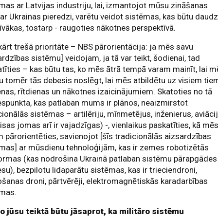
mas ar Latvijas industriju, lai, izmantojot mūsu zināšanas
ar Ukrainas pieredzi, varētu veidot sistēmas, kas būtu daud
īvākas, tostarp - raugoties nākotnes perspektīvā.
ārt trešā prioritāte – NBS pārorientācija: ja mēs savu
ardzības sistēmu] veidojam, ja tā var teikt, šodienai, tad
tīties – kas būtu tas, ko mēs ātrā tempā varam mainīt, lai 
u tomēr tās debesis noslēgt, lai mēs atbildētu uz visiem tie
nas, rītdienas un nākotnes izaicinājumiem. Skatoties no tā
spunkta, kas patlaban mums ir plānos, neaizmirstot
cionālās sistēmas – artilēriju, mīnmetējus, inženierus, aviāci
visas jomas arī ir vajadzīgas) -, vienlaikus paskatīties, kā mē
 pārorientēties, savienojot [šīs tradicionālās aizsardzības
mas] ar mūsdienu tehnoloģijām, kas ir zemes robotizētās
formas (kas nodrošina Ukrainā patlaban sistēmu pārapgādes
su), bezpilotu lidaparātu sistēmas, kas ir trieciendroni,
ošanas droni, pārtvērēji, elektromagnētiskās karadarbības
ēmas.
o jūsu teiktā būtu jāsaprot, ka militāro sistēmu