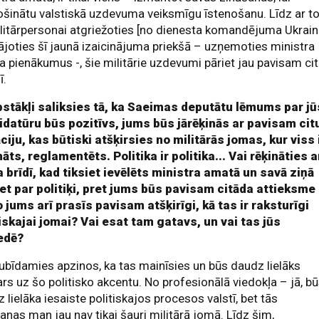
šinātu valstiskā uzdevuma veiksmīgu īstenošanu. Līdz ar to
litārpersonai atgriežoties [no dienesta komandējuma Ukrain
ājoties šī jaunā izaicinājuma priekšā – uzņemoties ministra
 pienākumus -, šie militārie uzdevumi pāriet jau pavisam ci
ī.
pstākļi saliksies tā, ka Saeimas deputātu lēmums par j
idatūru būs pozitīvs, jums būs jārēķinās ar pavisam cit
ciju, kas būtiski atšķirsies no militārās jomas, kur viss 
āts, reglamentēts. Politika ir politika... Vai rēķināties a
a brīdī, kad tiksiet ievēlēts ministra amatā un savā ziņā
iet par politiķi, pret jums būs pavisam citāda attieksme
 jums arī prasīs pavisam atšķirīgi, kā tas ir raksturīgi
iskajai jomai? Vai esat tam gatavs, un vai tas jūs
edē?
bīdamies apzinos, ka tas mainīsies un būs daudz lielāks
rs uz šo politisko akcentu. No profesionālā viedokļa – jā, b
 lielāka iesaiste politiskajos procesos valstī, bet tās
anas man jau nav tikai šauri militārā jomā. Līdz šim,