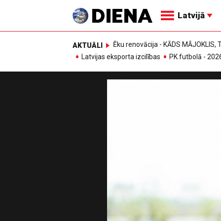
Latvijā
Ēku renovācija - KĀDS MĀJOKLIS
AKTUĀLI
Latvijas eksporta izcilības
PK futbolā - 202