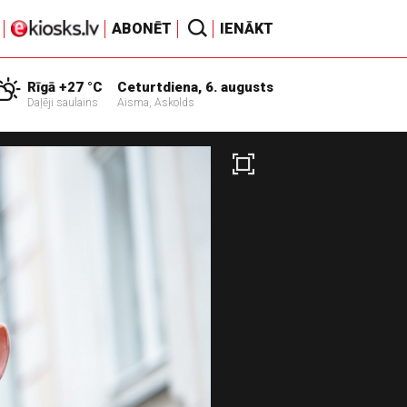
ABONĒT
IENĀKT
Rīgā +27 °C
Ceturtdiena, 6. augusts
Daļēji saulains
Aisma, Askolds