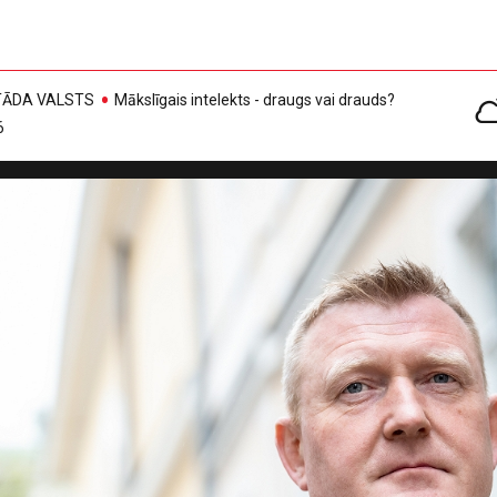
, TĀDA VALSTS
Mākslīgais intelekts - draugs vai drauds?
6