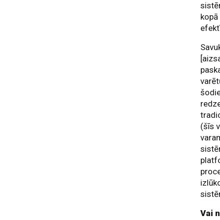
sistē
kopā 
efekt
Savuk
[aizs
paska
varēt
šodie
redze
tradi
(šīs 
varam
sistē
plat
proce
izlūk
sist
Vai n