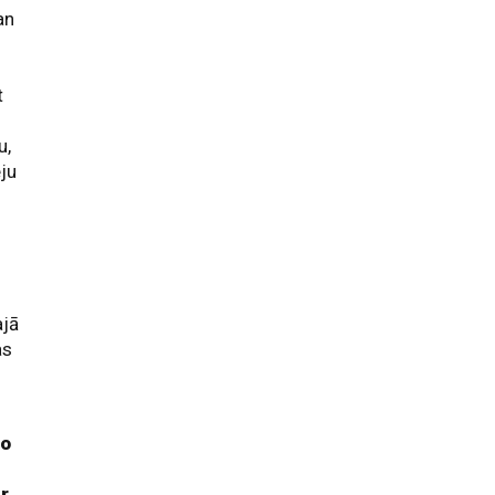
an
u
t
u,
eju
s
ajā
as
šo
ar