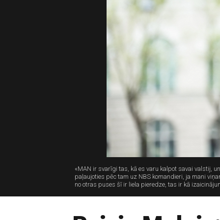
«MAN ir svarīgi tas, kā es varu kalpot savai valstij,
paļaujoties pēc tam uz NBS komandieri, ja mani viņam 
no otras puses šī ir liela pieredze, tas ir kā izaicinā