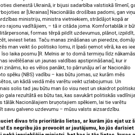
oties dienestā Ukrainā, ir bijusi sadarbība valstiskā līmenī, g
bojoties ar [Ukrainas] Nacionālās drošības padomi, gan viņ
rdzības ministriju, ministra vietniekiem, strādājot kopā ar
āro rajonu vadītājiem, – tā ir citāda joma. Komfortablāk ir bū
litārpersonai, formas tērpā pildīt uzdevumus, plānot, izpildīt,
zēt, ieviest lietas. Taču manas zināšanas un pieredze, domāj
zēs man veikt šo politisko lomu, it īpaši ņemot vērā, ka es ie
 īso laika posmu [R. Melnis ar to domā termiņu līdz nākamā
as ievēlēšanai un jaunas valdības apstiprināšanai], kur ir
ri zināms, ko es vēlos panākt, to pārrunāju arī ar Nacionālo
oto spēku (NBS) vadību – kas būtu jomas, uz kurām mēs
ētos, un kādā veidā mēs varētu veikt uzlabojumus. Un
ais solis tad jau būtu man šo visu nest un skaidrot politisk
 jo gala rezultātā es būtu tas, kas savukārt politiskās vadlīnij
 tālāk Nacionālajiem bruņotajiem spēkiem, lai tie varētu
dīt savu galveno uzdevumu – mūsu valsts aizsardzību.
ciet divas trīs prioritārās lietas, ar kurām jūs ejat uz 
u! Es negribu jūs provocēt ar jautājumu, ko jūs darīsiet
i nekā iepriekšējie ministri, bet kas ir tās lietas, kuras 