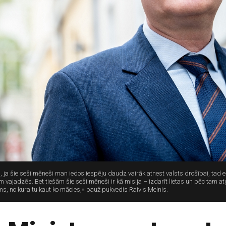
 un, ja šie seši mēneši man iedos iespēju daudz vairāk atnest valsts drošībai, ta
vajadzēs. Bet tiešām šie seši mēneši ir kā misija – izdarīt lietas un pēc tam atgr
jums, no kura tu kaut ko mācies,» pauž pukvedis Raivis Melnis.