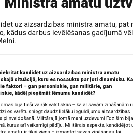
: Ministra amatu uztv
idēt uz aizsardzības ministra amatu, pat r
n to, kādus darbus ievēlēšanas gadījumā vē
Melni.
piekritāt kandidēt uz aizsardzības ministra amatu
iskajā situācijā, kuru es nosauktu par ļoti dinamisku. K
tie faktori – gan personiskie, gan militārie, gan
tiskie, kādēļ pieņēmāt lēmumu kandidēt?
omas bija tieši vairāk valstiskas – ka ar savām zināšanām 
dzi es varētu sniegt daudz lielāku ieguldījumu aizsardzības
 pilnveidošanā. Militārajā jomā mani uzdevumi līdz šim bij
nā, kurus arī veiksmīgi pildīju. Militārais aspekts, kandidējot 
tra amatu, ir tikai viens – izmantot savas zināšanas, lai