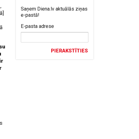
,
Saņem Diena.lv aktuālās ziņas
ā]
e-pastā!
E-pasta adrese
tā
ūsu
PIERAKSTĪTIES
u
ir
r
ūs