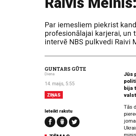
Raivis Melnis
Par iemesliem piekrist kand
profesionālajai karjerai, u
intervē NBS pulkvedi Raivi 
GUNTARS GŪTE
Jūs 
Diena
polit
14. maijs, 5:55
bija 
vals
ZIŅAS
Tās d
Ieteikt rakstu
piere
jomas
Ukrai
minis