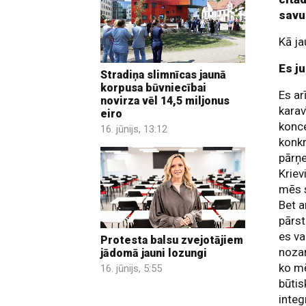
savu
Kā ja
Es j
Stradiņa slimnīcas jaunā
korpusa būvniecībai
Es ar
novirza vēl 14,5 miljonus
karav
eiro
konce
16. jūnijs, 13:12
konkr
pārņ
Kriev
mēs s
Bet a
pārst
es va
Protesta balsu zvejotājiem
noza
jādomā jauni lozungi
ko mē
16. jūnijs, 5:55
būtis
integ