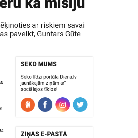
eru kā misiju
ēķinoties ar riskiem savai
las paveikt, Guntars Gūte
SEKO MUMS
Seko līdzi portāla Diena.lv
as
jaunākajām ziņām arī
sociālajos tīklos!
un
a
uz
ZIŅAS E-PASTĀ