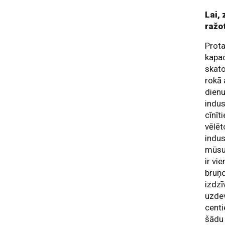
Lai, 
ražo
Prota
kapac
skato
rokā 
dienu
indus
cīnīt
vēlēt
indus
mūsu 
ir vi
bruņo
izdzī
uzdev
centi
šādu 