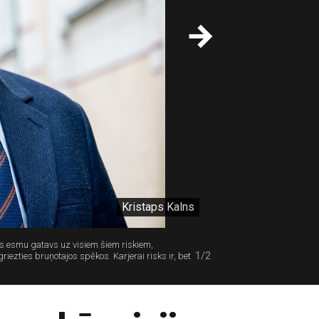
Kristaps Kalns
d es esmu gatavs uz visiem šiem riskiem,
1/2
iezties bruņotajos spēkos. Karjerai risks ir, bet