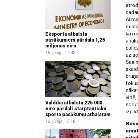
atrod
sadar
Aizsa
milit
kā mi
Eksporta atbalsta
pasākumiem pārdala 1,25
anali
miljonus eiro
palīd
16. jūnijs, 14:43
uz šo
Saeim
skaid
bruņ
fokus
nākam
vidē,
Valdība atbalsta 225 000
nodos
eiro pārdali starptautisku
izpil
sporta pasākumu atbalstam
16. jūnijs, 13:18
Nosau
amat
citād