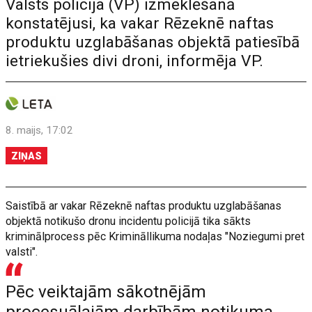
Valsts policija (VP) izmeklēšanā
konstatējusi, ka vakar Rēzeknē naftas
produktu uzglabāšanas objektā patiesībā
ietriekušies divi droni, informēja VP.
8. maijs, 17:02
ZIŅAS
Saistībā ar vakar Rēzeknē naftas produktu uzglabāšanas
objektā notikušo dronu incidentu policijā tika sākts
kriminālprocess pēc Krimināllikuma nodaļas "Noziegumi pret
valsti".
Pēc veiktajām sākotnējām
procesuālajām darbībām notikuma