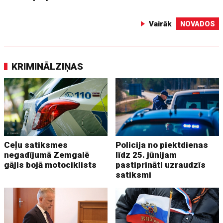
Vairāk
NOVADOS
KRIMINĀLZIŅAS
Ceļu satiksmes
Policija no piektdienas
negadījumā Zemgalē
līdz 25. jūnijam
gājis bojā motociklists
pastiprināti uzraudzīs
satiksmi