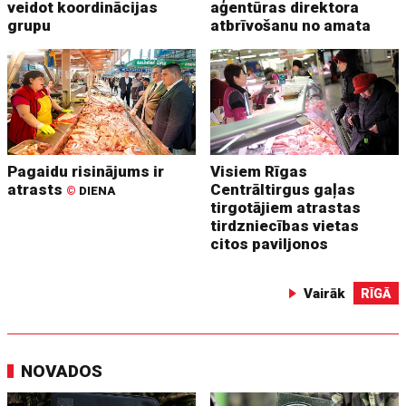
veidot koordinācijas
aģentūras direktora
grupu
atbrīvošanu no amata
Pagaidu risinājums ir
Visiem Rīgas
atrasts
Centrāltirgus gaļas
©
DIENA
tirgotājiem atrastas
tirdzniecības vietas
citos paviljonos
Vairāk
RĪGĀ
NOVADOS