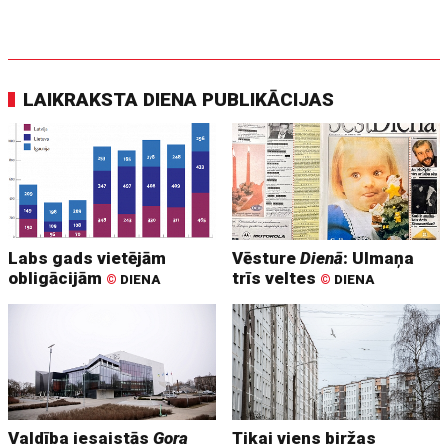
LAIKRAKSTA DIENA PUBLIKĀCIJAS
Labs gads vietējām
Vēsture
Dienā
: Ulmaņa
obligācijām
trīs veltes
©
DIENA
©
DIENA
Valdība iesaistās
Gora
Tikai viens biržas