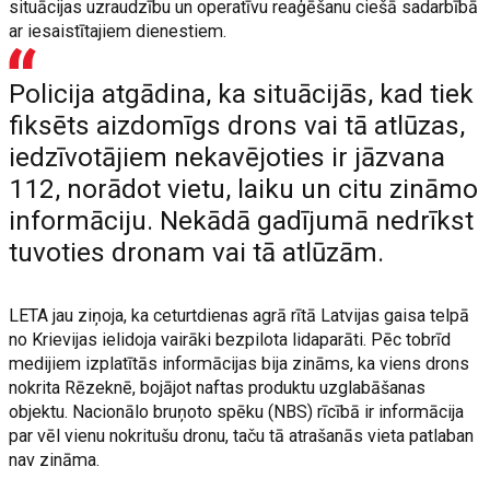
situācijas uzraudzību un operatīvu reaģēšanu ciešā sadarbībā
ar iesaistītajiem dienestiem.
Policija atgādina, ka situācijās, kad tiek
fiksēts aizdomīgs drons vai tā atlūzas,
iedzīvotājiem nekavējoties ir jāzvana
112, norādot vietu, laiku un citu zināmo
informāciju. Nekādā gadījumā nedrīkst
tuvoties dronam vai tā atlūzām.
LETA jau ziņoja, ka ceturtdienas agrā rītā Latvijas gaisa telpā
no Krievijas ielidoja vairāki bezpilota lidaparāti. Pēc tobrīd
medijiem izplatītās informācijas bija zināms, ka viens drons
nokrita Rēzeknē, bojājot naftas produktu uzglabāšanas
objektu. Nacionālo bruņoto spēku (NBS) rīcībā ir informācija
par vēl vienu nokritušu dronu, taču tā atrašanās vieta patlaban
nav zināma.