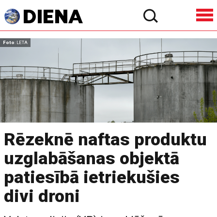
Foto
: LETA
Rēzeknē naftas produktu
uzglabāšanas objektā
patiesībā ietriekušies
divi droni