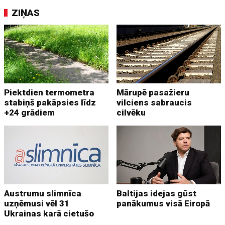
ZIŅAS
Piektdien termometra
Mārupē pasažieru
stabiņš pakāpsies līdz
vilciens sabraucis
+24 grādiem
cilvēku
Austrumu slimnīca
Baltijas idejas gūst
uzņēmusi vēl 31
panākumus visā Eiropā
Ukrainas karā cietušo