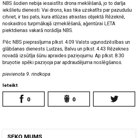
NBS šodien nebija iesaistīts drona meklēšanā, jo to darīja
iekšlietu dienesti. Vai drons, kas tika uzskatīts par pazudušu
citviet, ir tas pats, kura atlūzas atrastas objektā Rēzeknē,
noskaidros turpmākajā izmeklēšanā, aģentūrai LETA
piektdienas vakarā norādīja NBS.
Pēc NBS pieprasījuma plkst. 4.09 Valsts ugunsdzēsības un
glābšanas dienests Ludzas, Balvu un plkst. 4.43 Rēzeknes
novadā izsūtīja šūnu apraides paziņojumu. Ap plkst. 8.30
bruņotie spēki paziņoja par apdraudējuma noslēgšanos.
pievienota 9. rindkopa
Ieteikt
0
0
SEKO MUMS