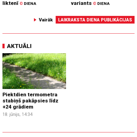
liktenī
variants
©
DIENA
©
DIENA
Vairāk
LAIKRAKSTA DIENA PUBLIKĀCIJAS
AKTUĀLI
Piektdien termometra
stabiņš pakāpsies līdz
+24 grādiem
18. jūnijs, 14:34