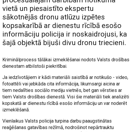
vietā un piesaistīto ekspertu
sākotnējās dronu atlūzu izpētes
kopsakarībā ar dienestu rīcībā esošo
informāciju policija ir noskaidrojusi, ka
šajā objektā bijuši divu dronu triecieni.
Kriminālprocess tālākai izmeklēšanai nodots Valsts drošības
dienestam atbilstoši piekritībai.
Ja iedzīvotājiem ir kādi materiāli saistībā ar notikušo - video,
fotoattēli vai jebkāda cita informācija, likumsargi aicina ar
tiem nedalīties sociālo mediju vietnēs, bet gan vērsties ar
tiem Valsts drošības dienestā. Visi šie materiāli tiek analizēti
kopskatā ar dienestu rīcībā esošo informāciju un var noderēt
izmeklēšanā.
Vienlaikus Valsts policija turpina darbu paaugstinātas
reaģēšanas gatavības režīmā, nodrošinot nepārtrauktu