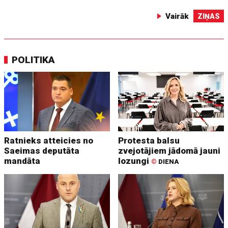
Vairāk
ZIŅAS
POLITIKA
Ratnieks atteicies no
Protesta balsu
Saeimas deputāta
zvejotājiem jādomā jauni
mandāta
lozungi
©
DIENA