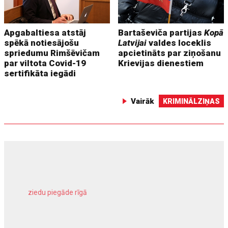
Apgabaltiesa atstāj
Bartaševiča partijas
Kopā
spēkā notiesājošu
Latvijai
valdes loceklis
spriedumu Rimšēvičam
apcietināts par ziņošanu
par viltota Covid-19
Krievijas dienestiem
sertifikāta iegādi
Vairāk
KRIMINĀLZIŅAS
ziedu piegāde rīgā
meliorācijas darbi