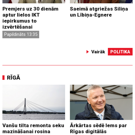
Premjers uz 30 dienām
Saeimā atgriežas Siliņa
aptur lielos IKT
un Lībiņa-Egnere
iepirkumus to
izvērtēšanai
Papildināts 13:35
Vairāk
POLITIKA
RĪGĀ
Vanšu tilta remonta seku
Ārkārtas sēdē lems par
mazināšanai rosina
Rīgas digitālās