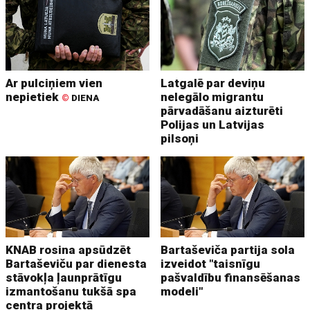
Ar pulciņiem vien
Latgalē par deviņu
nepietiek
nelegālo migrantu
©
DIENA
pārvadāšanu aizturēti
Polijas un Latvijas
pilsoņi
KNAB rosina apsūdzēt
Bartaševiča partija sola
Bartaševiču par dienesta
izveidot "taisnīgu
stāvokļa ļaunprātīgu
pašvaldību finansēšanas
izmantošanu tukšā spa
modeli"
centra projektā