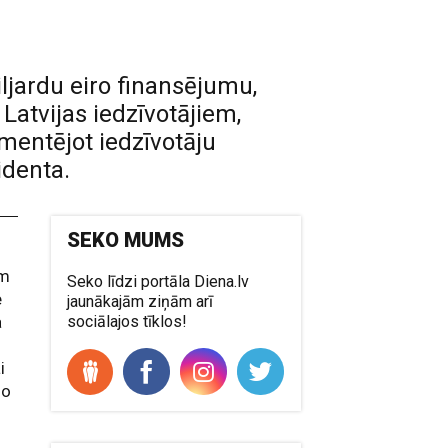
iljardu eiro finansējumu,
 Latvijas iedzīvotājiem,
omentējot iedzīvotāju
identa.
SEKO MUMS
am
Seko līdzi portāla Diena.lv
e
jaunākajām ziņām arī
a
sociālajos tīklos!
i
no