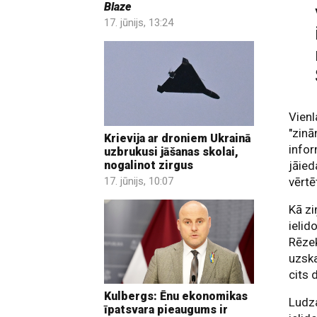
Blaze
17. jūnijs, 13:24
Vienl
"zinā
Krievija ar droniem Ukrainā
infor
uzbrukusi jāšanas skolai,
nogalinot zirgus
jāied
17. jūnijs, 10:07
vērtē
Kā zi
ielid
Rēzek
uzska
cits 
Kulbergs: Ēnu ekonomikas
Ludza
īpatsvara pieaugums ir