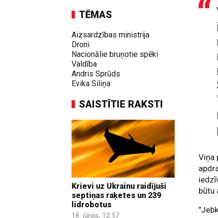
TĒMAS
Aizsardzības ministrija
Droni
Nacionālie bruņotie spēki
Valdība
Andris Sprūds
Evika Siliņa
SAISTĪTIE RAKSTI
Viņa 
apdra
iedzī
Krievi uz Ukrainu raidījuši
būtu 
septiņas raķetes un 239
lidrobotus
"Jebk
18. jūnijs, 12:57