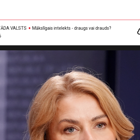
, TĀDA VALSTS
Mākslīgais intelekts - draugs vai drauds?
6