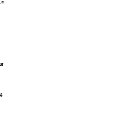
 un
ar
nē