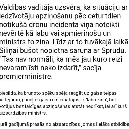
Valdības vadītāja uzsvēra, ka situāciju ar
iedzīvotāju apziņošanu pēc ceturtdien
notikušā dronu incidenta viņa noteikti
nevērtē kā labu vai apmierinošu un
ministrs to zina. Līdz ar to tuvākajā laikā
Siliņai būšot nopietna saruna ar Sprūdu.
"Tas nav normāli, ka mēs jau kuro reizi
nevaram īsti neko izdarīt," sacīja
premjerministre.
piebilda, ka bruņoto spēku spēja reaģēt uz gaisa telpas
udējumu, paceļot gaisā iznīcinātājus, ir "laba ziņa", bet
votājus bez laicīgas apziņošanas atstāt nedrīkst, lai arī kurš
aizsardzības ministrs.
urā gadījumā prasās no aizsardzības jomas lielāka atbildīb