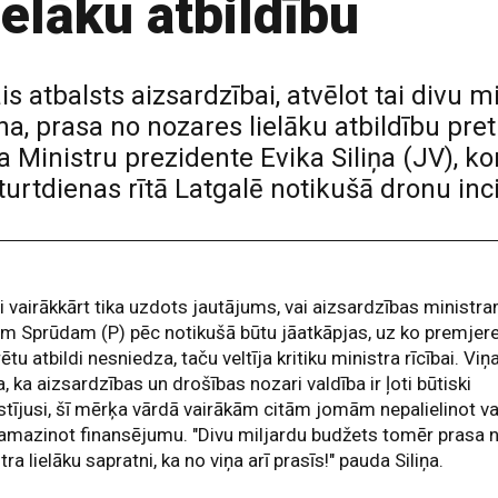
ielāku atbildību
s atbalsts aizsardzībai, atvēlot tai divu m
na, prasa no nozares lielāku atbildību pret
ja Ministru prezidente Evika Siliņa (JV), k
urtdienas rītā Latgalē notikušā dronu inc
ai vairākkārt tika uzdots jautājums, vai aizsardzības ministr
m Sprūdam (P) pēc notikušā būtu jāatkāpjas, uz ko premjer
ētu atbildi nesniedza, taču veltīja kritiku ministra rīcībai. Viņ
a, ka aizsardzības un drošības nozari valdība ir ļoti būtiski
stījusi, šī mērķa vārdā vairākām citām jomām nepalielinot va
amazinot finansējumu. "Divu miljardu budžets tomēr prasa 
tra lielāku sapratni, ka no viņa arī prasīs!" pauda Siliņa.