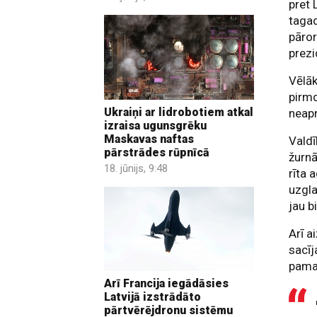
pret 
tagad
pāror
prezi
Vēlāk
pirmd
Ukraiņi ar lidrobotiem atkal
neapm
izraisa ugunsgrēku
Maskavas naftas
Valdī
pārstrādes rūpnīcā
žurnā
18. jūnijs, 9:48
rīta 
uzgla
jau b
Arī a
sacīj
pamat
Arī Francija iegādāsies
Latvijā izstrādāto
pārtvērējdronu sistēmu