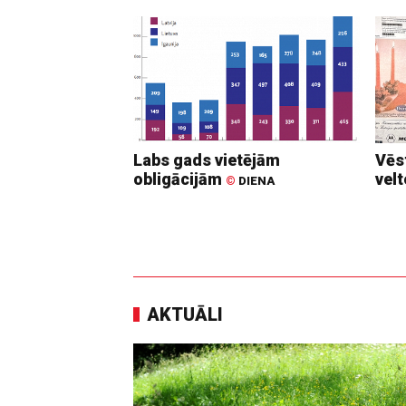
Labs gads vietējām
Vēs
obligācijām
vel
©
DIENA
AKTUĀLI