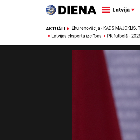
Latvijā
Ēku renovācija - KĀDS MĀJOKLIS
AKTUĀLI
Latvijas eksporta izcilības
PK futbolā - 202