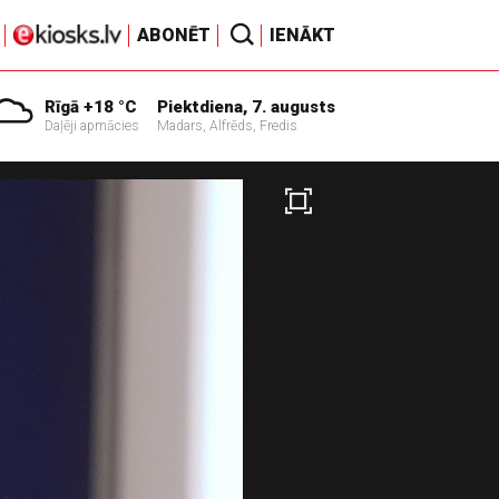
ABONĒT
IENĀKT
Rīgā +18 °C
Piektdiena, 7. augusts
Daļēji apmācies
Madars, Alfrēds, Fredis