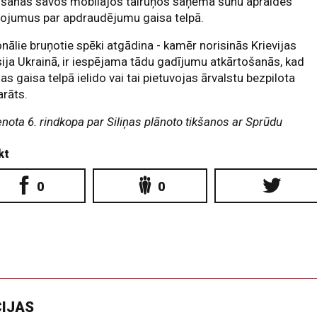
došanas savos mobilajos tālruņos saņēma šūnu apraides
ņojumus par apdraudējumu gaisa telpā.
nālie bruņotie spēki atgādina - kamēr norisinās Krievijas
ija Ukrainā, ir iespējama tādu gadījumu atkārtošanās, kad
jas gaisa telpā ielido vai tai pietuvojas ārvalstu bezpilota
arāts.
enota 6. rindkopa par Siliņas plānoto tikšanos ar Sprūdu
kt
0
0
CIJAS