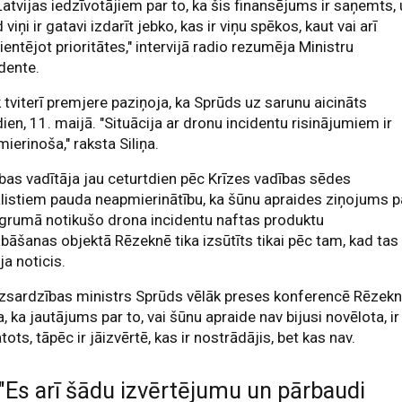
Latvijas iedzīvotājiem par to, ka šis finansējums ir saņemts,
 viņi ir gatavi izdarīt jebko, kas ir viņu spēkos, kaut vai arī
ientējot prioritātes," intervijā radio rezumēja Ministru
dente.
 tviterī premjere paziņoja, ka Sprūds uz sarunu aicināts
ien, 11. maijā. "Situācija ar dronu incidentu risinājumiem ir
ierinoša," raksta Siliņa.
bas vadītāja jau ceturtdien pēc Krīzes vadības sēdes
listiem pauda neapmierinātību, ka šūnu apraides ziņojums p
agrumā notikušo drona incidentu naftas produktu
bāšanas objektā Rēzeknē tika izsūtīts tikai pēc tam, kad tas
ija noticis.
izsardzības ministrs Sprūds vēlāk preses konferencē Rēzek
a, ka jautājums par to, vai šūnu apraide nav bijusi novēlota, ir
ots, tāpēc ir jāizvērtē, kas ir nostrādājis, bet kas nav.
"Es arī šādu izvērtējumu un pārbaudi