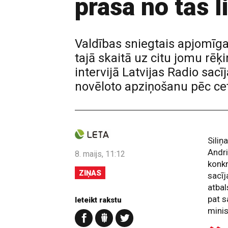
prasa no tās l
Valdības sniegtais apjomīgai
tajā skaitā uz citu jomu rēķi
intervijā Latvijas Radio sacī
novēloto apziņošanu pēc cet
Siliņ
Andri
8. maijs, 11:12
konkr
ZIŅAS
sacīj
atbal
pat s
Ieteikt rakstu
minis