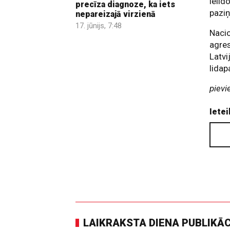
ieli
precīza diagnoze, ka iets
pazi
nepareizajā virzienā
17. jūnijs, 7:48
Nacio
agres
Latvi
lidap
pievi
Ietei
LAIKRAKSTA DIENA PUBLIKĀ