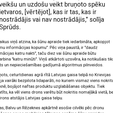
veikšu un uzdošu veikt bruņoto spēku
ietvaros, [vērtējot], kas ir tas, kas ir
nostrādājis vai nav nostrādājis," solīja
Sprūds.
aikus viņš atzina, ka šūnu apraide tiek iedarbināta, apkopjot
mu informācijas kopumu". Pēc viņa paustā, ir "daudz
mācijas katru nakti", taču diez vai šūnu apraide būtu
arbina "katru minūti". Viņš atkārtoti uzsvēra, ka notikušais tik
ts un nepieciešamības gadījumā algoritmus pilnveidos.
ņots, ceturtdienas agrā rītā Latvijas gaisa telpā no Krievijas
oja vairāki bezpilota lidaparāti, no kuriem vismaz viens nokrit
nē, bojājot naftas produktu uzglabāšanas objektu. Tiek
tīts, ka vēl viens drons varētu būt nokritis nomaļākā vietā, b
drons atstājis Latvijas gaisa telpu.
s, Balvu un Rēzeknes apkārtnē esošie cilvēki pēc dronu