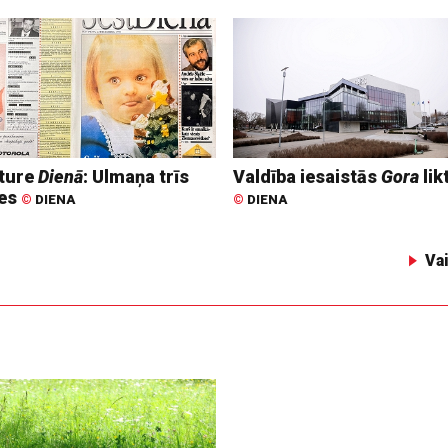
ture
Dienā
: Ulmaņa trīs
Valdība iesaistās
Gora
lik
tes
©
DIENA
©
DIENA
Va