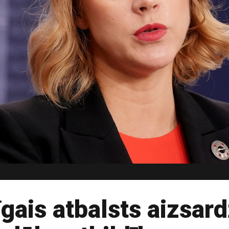
īgais atbalsts aizsar