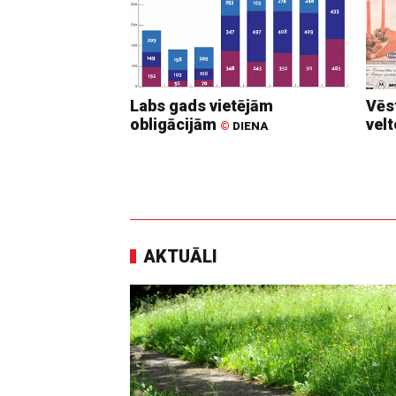
Labs gads vietējām
Vēs
obligācijām
vel
©
DIENA
AKTUĀLI