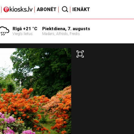
ABONĒT
IENĀKT
Rīgā +21 °C
Piektdiena, 7. augusts
Viegls lietus
Madars, Alfrēds, Fredis