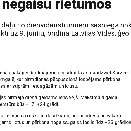
 negaisu rietumos
 daļu no dienvidaustrumiem sasniegs nokr
aktī uz 9. jūniju, brīdina Latvijas Vides, ģe
enās pakāpes brīdinājums izsludināts arī daudzviet Kurzem
emgalē, kur pirmdienas pēcpusdienā iespējams pērkona
ss ar stiprām lietusgāzēm un krusu.
as pirmajā dienā gaidāms lēns vējš. Maksimālā gaisa
ratūra būs +17..+24 grādi.
 palielināsies mākoņu daudzums, pēcpusdienā un vakarā
jams lietus un pērkona negaiss, gaiss iesils līdz +23 grādie