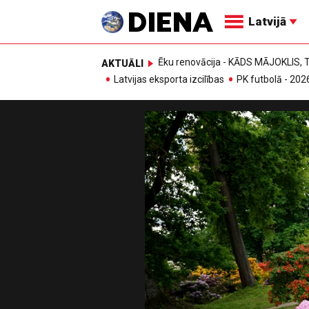
Latvijā
Ēku renovācija - KĀDS MĀJOKLIS
AKTUĀLI
Latvijas eksporta izcilības
PK futbolā - 202