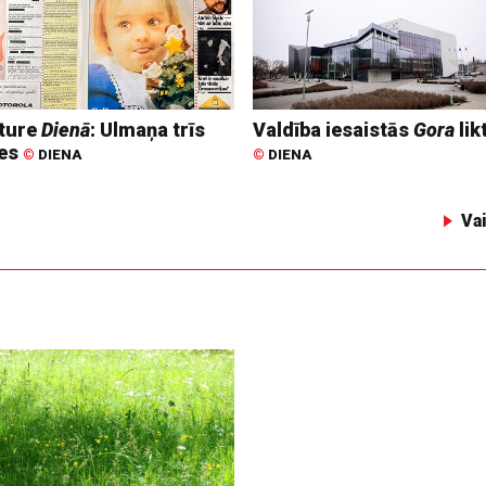
ture
Dienā
: Ulmaņa trīs
Valdība iesaistās
Gora
lik
tes
©
DIENA
©
DIENA
Va