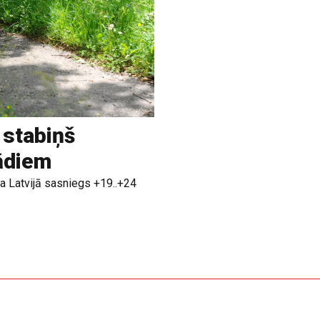
 stabiņš
rādiem
a Latvijā sasniegs +19..+24