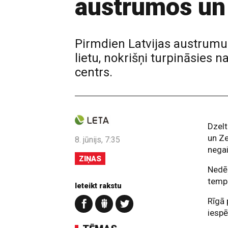
austrumos un
Pirmdien Latvijas austrumu
lietu, nokrišņi turpināsies n
centrs.
Dzelt
un Z
8. jūnijs, 7:35
negai
ZIŅAS
Nedēļ
tempe
Ieteikt rakstu
Rīgā
iespē