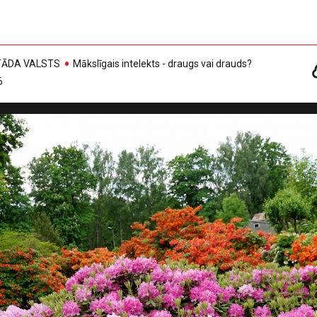
, TĀDA VALSTS
Mākslīgais intelekts - draugs vai drauds?
6