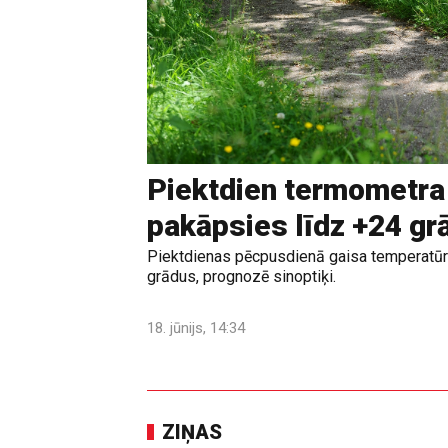
Piektdien termometra
pakāpsies līdz +24 g
Piektdienas pēcpusdienā gaisa temperatūr
grādus, prognozē sinoptiķi.
18. jūnijs, 14:34
ZIŅAS