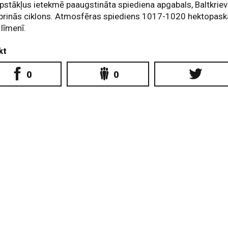
pstākļus ietekmē paaugstināta spiediena apgabals, Baltkriev
prinās ciklons. Atmosfēras spiediens 1017-1020 hektopaskā
 līmenī.
kt
0
0