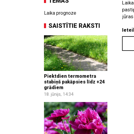
TĒMAS
Laika
pasti
Laika prognoze
jūras
SAISTĪTIE RAKSTI
Ietei
Piektdien termometra
stabiņš pakāpsies līdz +24
grādiem
18. jūnijs, 14:34