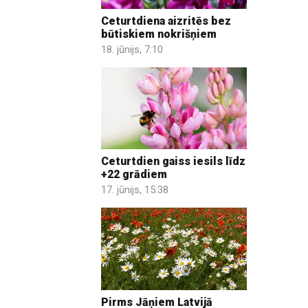
Ceturtdiena aizritēs bez
būtiskiem nokrišņiem
18. jūnijs, 7:10
Ceturtdien gaiss iesils līdz
+22 grādiem
17. jūnijs, 15:38
Pirms Jāņiem Latvijā