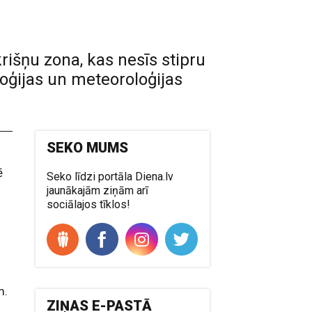
išņu zona, kas nesīs stipru
oloģijas un meteoroloģijas
SEKO MUMS
ē
Seko līdzi portāla Diena.lv
jaunākajām ziņām arī
sociālajos tīklos!
m.
ZIŅAS E-PASTĀ