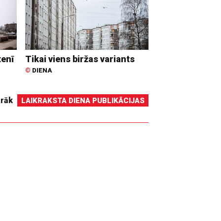
tenī
Tikai viens biržas variants
©
DIENA
irāk
LAIKRAKSTA DIENA PUBLIKĀCIJAS