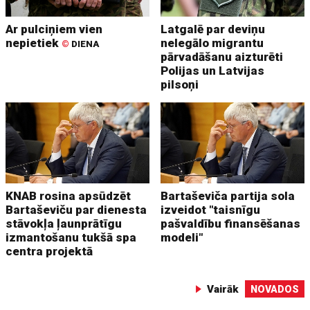
Ar pulciņiem vien
Latgalē par deviņu
nepietiek
nelegālo migrantu
©
DIENA
pārvadāšanu aizturēti
Polijas un Latvijas
pilsoņi
KNAB rosina apsūdzēt
Bartaševiča partija sola
Bartaševiču par dienesta
izveidot "taisnīgu
stāvokļa ļaunprātīgu
pašvaldību finansēšanas
izmantošanu tukšā spa
modeli"
centra projektā
Vairāk
NOVADOS