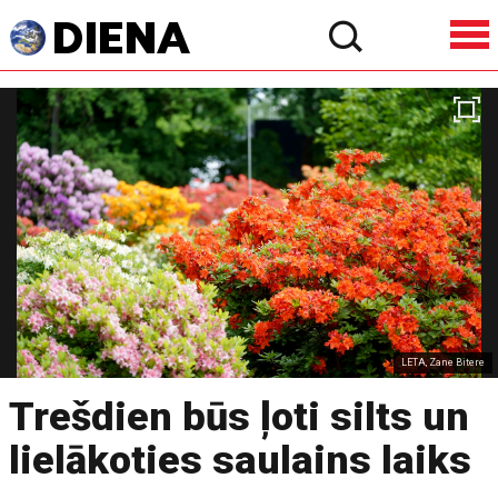
LETA, Zane Bitere
Trešdien būs ļoti silts un
lielākoties saulains laiks