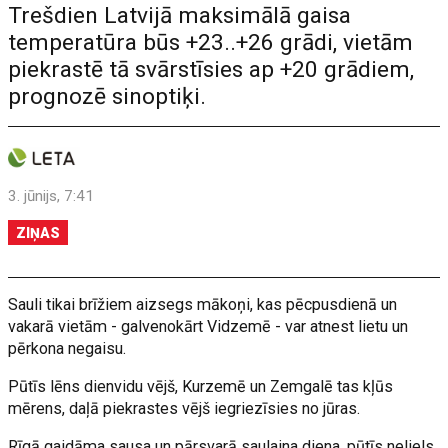
Trešdien Latvijā maksimālā gaisa
temperatūra būs +23..+26 grādi, vietām
piekrastē tā svārstīsies ap +20 grādiem,
prognozē sinoptiķi.
3. jūnijs, 7:41
ZIŅAS
Sauli tikai brīžiem aizsegs mākoņi, kas pēcpusdienā un
vakarā vietām - galvenokārt Vidzemē - var atnest lietu un
pērkona negaisu.
Pūtīs lēns dienvidu vējš, Kurzemē un Zemgalē tas kļūs
mērens, daļā piekrastes vējš iegriezīsies no jūras.
Rīgā gaidāma sausa un pārsvarā saulaina diena, pūtīs neliels