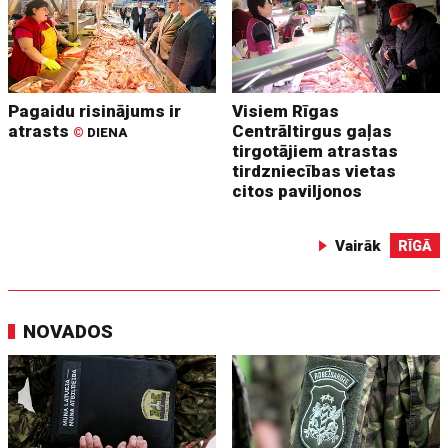
Pagaidu risinājums ir
Visiem Rīgas
atrasts
Centrāltirgus gaļas
©
DIENA
tirgotājiem atrastas
tirdzniecības vietas
citos paviljonos
Vairāk
RĪGĀ
NOVADOS