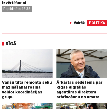
izvērtēšanai
Papildināts 13:35
Vairāk
POLITIKA
RĪGĀ
Vanšu tilta remonta seku
Ārkārtas sēdē lems par
mazināšanai rosina
Rīgas digitālās
veidot koordinācijas
aģentūras direktora
grupu
atbrīvošanu no amata