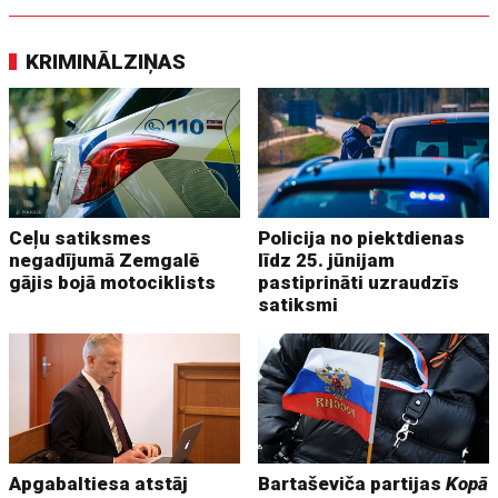
KRIMINĀLZIŅAS
Ceļu satiksmes
Policija no piektdienas
negadījumā Zemgalē
līdz 25. jūnijam
gājis bojā motociklists
pastiprināti uzraudzīs
satiksmi
Apgabaltiesa atstāj
Bartaševiča partijas
Kopā