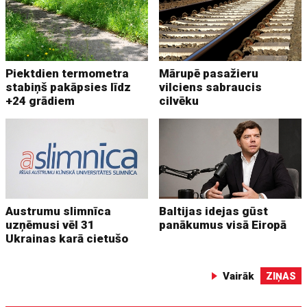
Piektdien termometra
Mārupē pasažieru
stabiņš pakāpsies līdz
vilciens sabraucis
+24 grādiem
cilvēku
Austrumu slimnīca
Baltijas idejas gūst
uzņēmusi vēl 31
panākumus visā Eiropā
Ukrainas karā cietušo
Vairāk
ZIŅAS