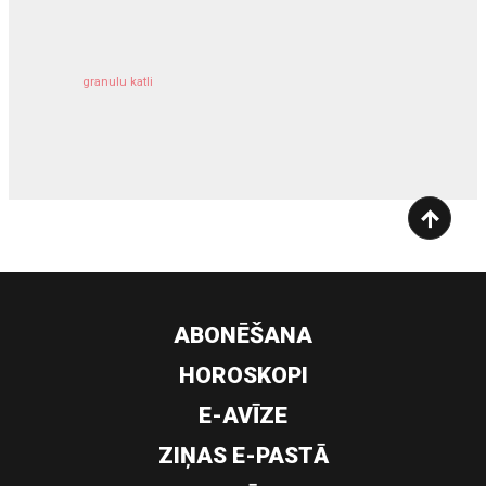
granulu katli
siltumsūknis
ABONĒŠANA
HOROSKOPI
E-AVĪZE
ZIŅAS E-PASTĀ