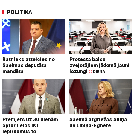
POLITIKA
Ratnieks atteicies no
Protesta balsu
Saeimas deputāta
zvejotājiem jādomā jauni
mandāta
lozungi
©
DIENA
Premjers uz 30 dienām
Saeimā atgriežas Siliņa
aptur lielos IKT
un Lībiņa-Egnere
iepirkumus to