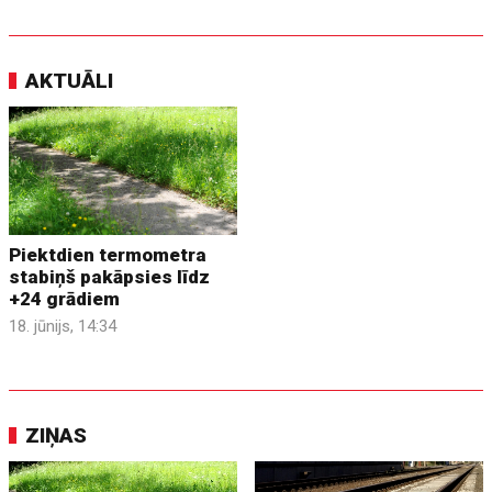
AKTUĀLI
Piektdien termometra
stabiņš pakāpsies līdz
+24 grādiem
18. jūnijs, 14:34
ZIŅAS