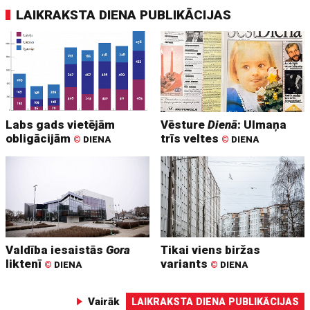
LAIKRAKSTA DIENA PUBLIKĀCIJAS
Labs gads vietējām
Vēsture
Dienā
: Ulmaņa
obligācijām
trīs veltes
©
DIENA
©
DIENA
Valdība iesaistās
Gora
Tikai viens biržas
liktenī
variants
©
DIENA
©
DIENA
Vairāk
LAIKRAKSTA DIENA PUBLIKĀCIJAS