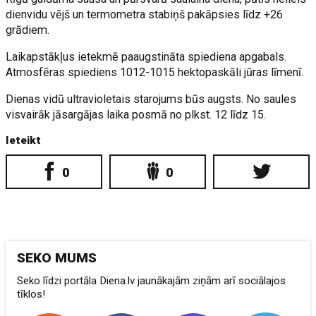
dienvidu vējš un termometra stabiņš pakāpsies līdz +26
grādiem.
Laikapstākļus ietekmē paaugstināta spiediena apgabals.
Atmosfēras spiediens 1012-1015 hektopaskāli jūras līmenī.
Dienas vidū ultravioletais starojums būs augsts. No saules
visvairāk jāsargājas laika posmā no plkst. 12 līdz 15.
Ieteikt
0
0
SEKO MUMS
Seko līdzi portāla Diena.lv jaunākajām ziņām arī sociālajos
tīklos!