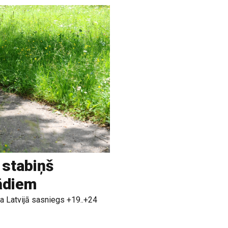
 stabiņš
rādiem
a Latvijā sasniegs +19..+24