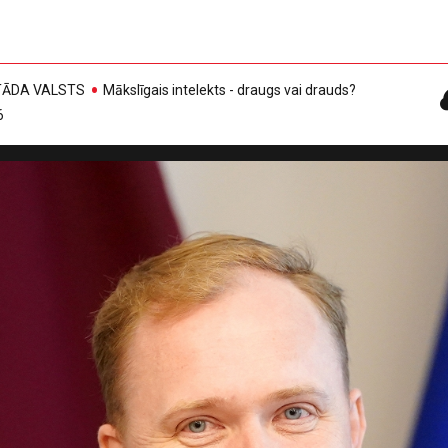
, TĀDA VALSTS
Mākslīgais intelekts - draugs vai drauds?
6