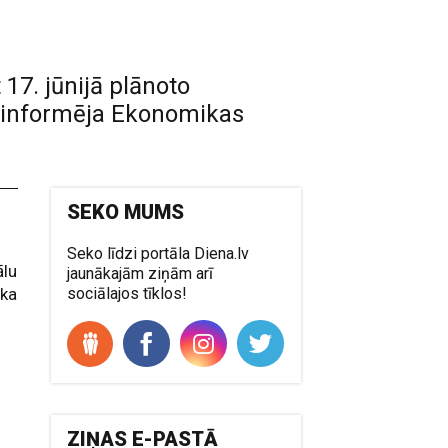
17. jūnijā plānoto
A informēja Ekonomikas
SEKO MUMS
Seko līdzi portāla Diena.lv
ālu
jaunākajām ziņām arī
 ka
sociālajos tīklos!
ZIŅAS E-PASTĀ