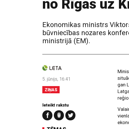
no Rīgas uz K
Ekonomikas ministrs Viktors
būvniecības nozares konfer
ministrijā (EM).
Minis
situā
5. jūnijs, 16:41
gan L
ZIŅAS
Latga
reģio
Ieteikt rakstu
Valai
vienl
ekono