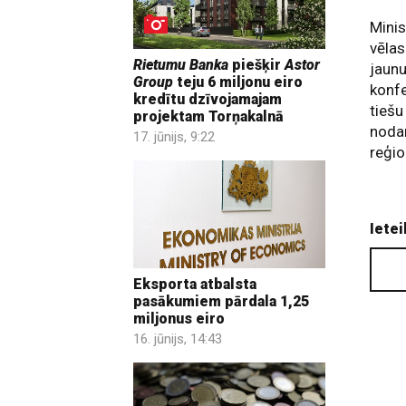
Minis
vēlas
Rietumu Banka
piešķir
Astor
jaun
Group
teju 6 miljonu eiro
konfe
kredītu dzīvojamajam
tiešu
projektam Torņakalnā
nodar
17. jūnijs, 9:22
reģio
Ietei
Eksporta atbalsta
pasākumiem pārdala 1,25
miljonus eiro
16. jūnijs, 14:43