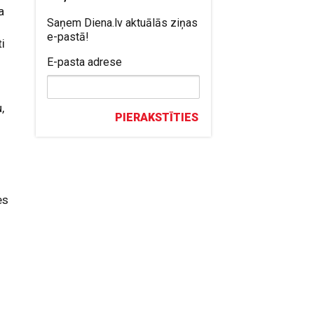
a
Saņem Diena.lv aktuālās ziņas
e-pastā!
i
E-pasta adrese
s
,
PIERAKSTĪTIES
s
es