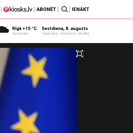
ABONĒT
IENĀKT
Rīgā +15 °C
Sestdiena, 8. augusts
Apmācies
Vladislava, Vladislavs, Mudīte