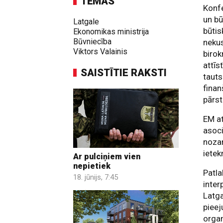
TĒMAS
Konfe
un bū
Latgale
būtis
Ekonomikas ministrija
Būvniecība
neku
Viktors Valainis
birok
attīs
SAISTĪTIE RAKSTI
tauts
finan
pārst
EM at
asoci
nozar
ietek
Ar pulciņiem vien
nepietiek
Patla
18. jūnijs, 7:45
inter
Latga
pieej
orga