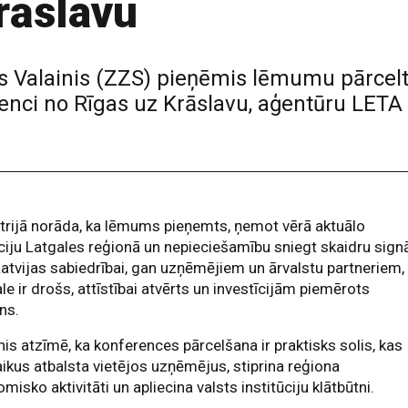
rāslavu
 Valainis (ZZS) pieņēmis lēmumu pārcelt 
enci no Rīgas uz Krāslavu, aģentūru LET
trijā norāda, ka lēmums pieņemts, ņemot vērā aktuālo
ciju Latgales reģionā un nepieciešamību sniegt skaidru sign
atvijas sabiedrībai, gan uzņēmējiem un ārvalstu partneriem,
le ir drošs, attīstībai atvērts un investīcijām piemērots
ns.
nis atzīmē, ka konferences pārcelšana ir praktisks solis, kas
aikus atbalsta vietējos uzņēmējus, stiprina reģiona
misko aktivitāti un apliecina valsts institūciju klātbūtni.