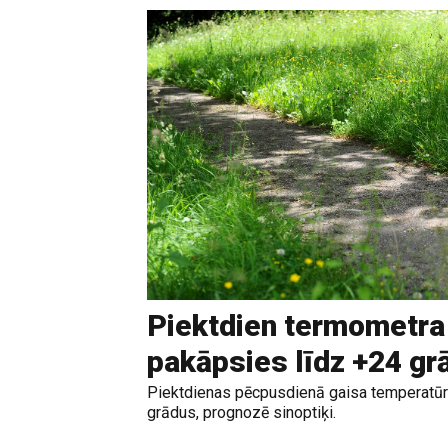
Piektdien termometra
pakāpsies līdz +24 g
Piektdienas pēcpusdienā gaisa temperatūr
grādus, prognozē sinoptiķi.