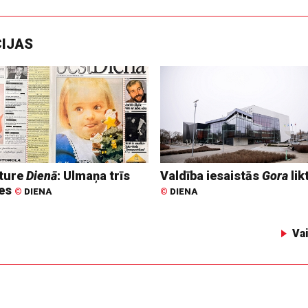
CIJAS
ture
Dienā
: Ulmaņa trīs
Valdība iesaistās
Gora
lik
tes
©
DIENA
©
DIENA
Va