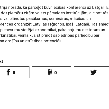
trijā norāda, ka pārceļot būvniecības konferenci uz Latgali, 
 dot piemēru citām valsts pārvaldes institūcijām, aicinot tās
us vai plānotus pasākumus, seminārus, mācības un
rences organizēt Latvijas reģionos, īpaši Latgalē. Tas snieg
 pienesumu vietējai ekonomikai, pakalpojumu sektoram un
binātībai, vienlaikus stiprinot sabiedrības pārliecību par
na drošību un attīstības potenciālu.
kt
0
0