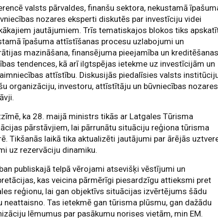
rencē valsts pārvaldes, finanšu sektora, nekustamā īpašum
vniecības nozares eksperti diskutēs par investīciju videi
kākajiem jautājumiem. Trīs tematiskajos blokos tiks apskatīt
stamā īpašuma attīstīšanas procesu uzlabojumi un
rātijas mazināšana, finansējuma pieejamība un kreditēšana
tības tendences, kā arī ilgtspējas ietekme uz investīcijām un
aimniecības attīstību. Diskusijās piedalīsies valsts institūciju
šu organizāciju, investoru, attīstītāju un būvniecības nozare
āvji.
zīmē, ka 28. maijā ministrs tikās ar Latgales Tūrisma
ācijas pārstāvjiem, lai pārrunātu situāciju reģiona tūrisma
ē. Tikšanās laikā tika aktualizēti jautājumi par ārējās uztver
mi uz rezervāciju dinamiku.
ban publiskajā telpā vērojami atsevišķi vēstījumi un
pretācijas, kas veicina pārmērīgi piesardzīgu attieksmi pret
les reģionu, lai gan objektīvs situācijas izvērtējums šādu
u neattaisno. Tas ietekmē gan tūrisma plūsmu, gan dažādu
nizāciju lēmumus par pasākumu norises vietām, min EM.