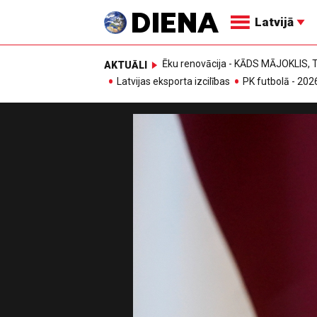
Latvijā
Ēku renovācija - KĀDS MĀJOKLIS
AKTUĀLI
Latvijas eksporta izcilības
PK futbolā - 202