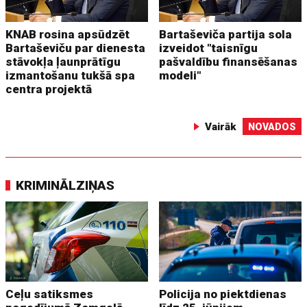
KNAB rosina apsūdzēt
Bartaševiča partija sola
Bartaševiču par dienesta
izveidot "taisnīgu
stāvokļa ļaunprātīgu
pašvaldību finansēšanas
izmantošanu tukšā spa
modeli"
centra projektā
Vairāk
NOVADOS
KRIMINĀLZIŅAS
Ceļu satiksmes
Policija no piektdienas