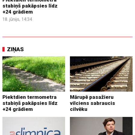
stabiņš pakāpsies līdz
+24 grādiem
18. jūnijs, 14:34
ZIŅAS
Piektdien termometra
Mārupē pasažieru
stabiņš pakāpsies līdz
vilciens sabraucis
+24 grādiem
cilvēku