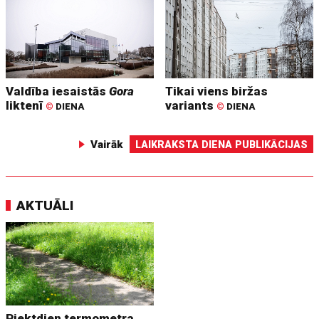
Valdība iesaistās
Gora
Tikai viens biržas
liktenī
variants
©
DIENA
©
DIENA
Vairāk
LAIKRAKSTA DIENA PUBLIKĀCIJAS
AKTUĀLI
Piektdien termometra