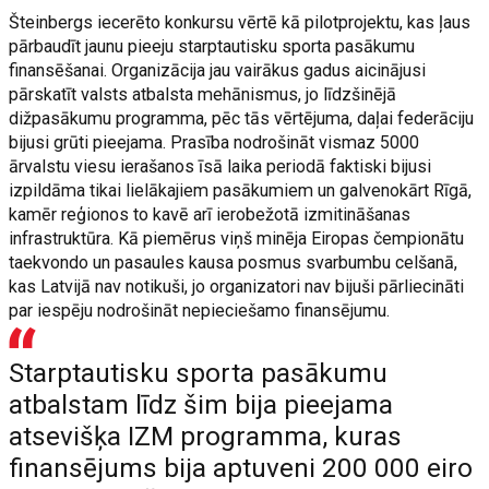
Šteinbergs iecerēto konkursu vērtē kā pilotprojektu, kas ļaus
pārbaudīt jaunu pieeju starptautisku sporta pasākumu
finansēšanai. Organizācija jau vairākus gadus aicinājusi
pārskatīt valsts atbalsta mehānismus, jo līdzšinējā
dižpasākumu programma, pēc tās vērtējuma, daļai federāciju
bijusi grūti pieejama. Prasība nodrošināt vismaz 5000
ārvalstu viesu ierašanos īsā laika periodā faktiski bijusi
izpildāma tikai lielākajiem pasākumiem un galvenokārt Rīgā,
kamēr reģionos to kavē arī ierobežotā izmitināšanas
infrastruktūra. Kā piemērus viņš minēja Eiropas čempionātu
taekvondo un pasaules kausa posmus svarbumbu celšanā,
kas Latvijā nav notikuši, jo organizatori nav bijuši pārliecināti
par iespēju nodrošināt nepieciešamo finansējumu.
Starptautisku sporta pasākumu
atbalstam līdz šim bija pieejama
atsevišķa IZM programma, kuras
finansējums bija aptuveni 200 000 eiro