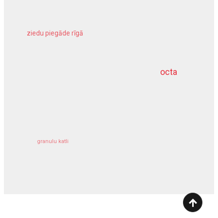
ziedu piegāde rīgā
meliorācijas darbi
octa
dziļurbums
kravu apdrošināšana
granulu katli
siltumsūknis