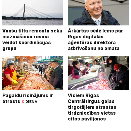
Vanšu tilta remonta seku
Ārkārtas sēdē lems par
mazināšanai rosina
Rīgas digitālās
veidot koordinācijas
aģentūras direktora
grupu
atbrīvošanu no amata
Pagaidu risinājums ir
Visiem Rīgas
atrasts
Centrāltirgus gaļas
©
DIENA
tirgotājiem atrastas
tirdzniecības vietas
citos paviljonos