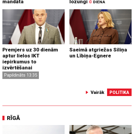
mandāta
lozungi
©
DIENA
Premjers uz 30 dienām
Saeimā atgriežas Siliņa
aptur lielos IKT
un Lībiņa-Egnere
iepirkumus to
izvērtēšanai
Papildināts 13:35
Vairāk
POLITIKA
RĪGĀ