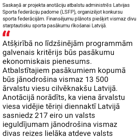
Saskaņā ar projekta anotāciju atbalstu administrēs Latvijas
Sporta federāciju padome (LSFP), organizējot konkursu
sporta federācijām. Finansējumu plānots piešķirt vismaz divu
starptautisku sporta pasākumu rīkošanai Latvijā.
Atšķirībā no līdzšinējām programmām
galvenais kritērijs būs pasākumu
ekonomiskais pienesums.
Atbalstītajiem pasākumiem kopumā
būs jānodrošina vismaz 13 500
ārvalstu viesu cilvēknakšu Latvijā.
Anotācijā norādīts, ka viena ārvalstu
viesa vidējie tēriņi diennaktī Latvijā
sasniedz 217 eiro un valsts
ieguldījumam jānodrošina vismaz
divas reizes lielāka atdeve valsts