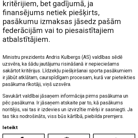
kritērijiem, bet gadījumā, ja
finansējums netiek piešķirts,
pasākumu izmaksas jāsedz pašām
federācijām vai to piesaistītajiem
atbalstītājiem.
Ministru prezidents Andris Kulbergs (AS) valdības sēdē
uzsvēra, ka šādu jautājumu risināšanā ir nepieciešams
sakārtot kritērijus. Līdzekļu piešķiršanai sporta pasākumiem
ir jābūt atklātam, caurspīdīgam procesam, kurā var pieteikties
pasākuma rīkotāji, viņš uzsvēra.
Savukārt valdībai jāsaņem informācija pirms pasākuma un
pēc pasākuma. Ir jāsaņem atskaite par to, kā pasākums
noritējis, vai tas ir izdevies un izvirzītie mērķi ir sasniegti. Ja
tas tiks nodrošināts, viss būs kārtībā, piebilda premjers.
Ieteikt