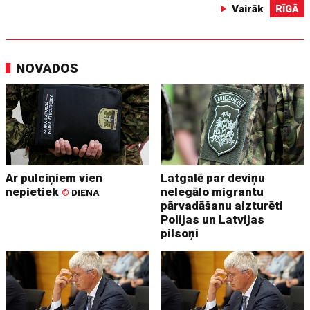
Vairāk
RĪGĀ
NOVADOS
Ar pulciņiem vien
Latgalē par deviņu
nepietiek
nelegālo migrantu
©
DIENA
pārvadāšanu aizturēti
Polijas un Latvijas
pilsoņi