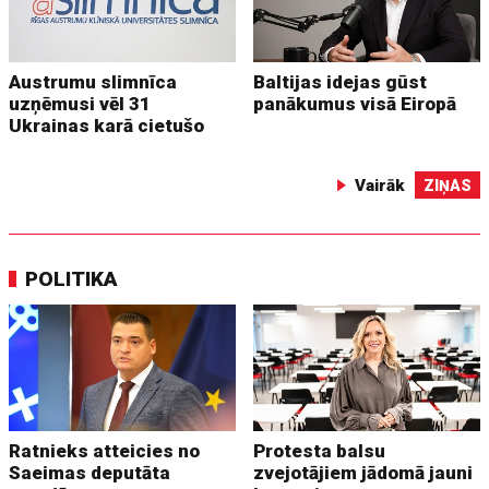
Austrumu slimnīca
Baltijas idejas gūst
uzņēmusi vēl 31
panākumus visā Eiropā
Ukrainas karā cietušo
Vairāk
ZIŅAS
POLITIKA
Ratnieks atteicies no
Protesta balsu
Saeimas deputāta
zvejotājiem jādomā jauni