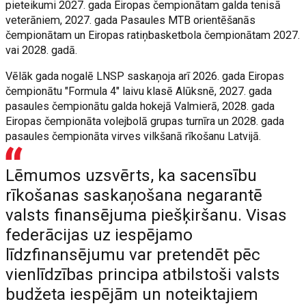
pieteikumi 2027. gada Eiropas čempionātam galda tenisā
veterāniem, 2027. gada Pasaules MTB orientēšanās
čempionātam un Eiropas ratiņbasketbola čempionātam 2027.
vai 2028. gadā.
Vēlāk gada nogalē LNSP saskaņoja arī 2026. gada Eiropas
čempionātu "Formula 4" laivu klasē Alūksnē, 2027. gada
pasaules čempionātu galda hokejā Valmierā, 2028. gada
Eiropas čempionāta volejbolā grupas turnīra un 2028. gada
pasaules čempionāta virves vilkšanā rīkošanu Latvijā.
Lēmumos uzsvērts, ka sacensību
rīkošanas saskaņošana negarantē
valsts finansējuma piešķiršanu. Visas
federācijas uz iespējamo
līdzfinansējumu var pretendēt pēc
vienlīdzības principa atbilstoši valsts
budžeta iespējām un noteiktajiem