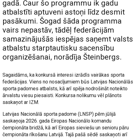
gadā. Caur šo programmu ik gadu
atbalstīti aptuveni astoņi līdz desmit
pasākumi. Šogad šāda programma
vairs nepastāv, tādēļ federācijām
samazinājušās iespējas saņemt valsts
atbalstu starptautisku sacensību
organizēšanai, norādīja Šteinbergs.
Sagaidāms, ka konkursā interesi izrādīs vairākas sporta
federācijas. Viens no nosacījumiem būs Latvijas Nacionālās
sporta padomes atbalsts, kā arī spēja nodrošināt noteikto
ārvalstu viesu piesaisti. Konkursa nolikumu vēl plānots
saskaņot ar IZM.
Latvijas Nacionālā sporta padome (LNSP) pērn jūlijā
saskaņoja 2026. gada Eiropas Nacionālo komandu
čempionāta bridžā, kā arī Eiropas sieviešu un senioru pāru
čempionāta rīkošanu Latvijā. Tajā pašā sēdē saskaņoti arī