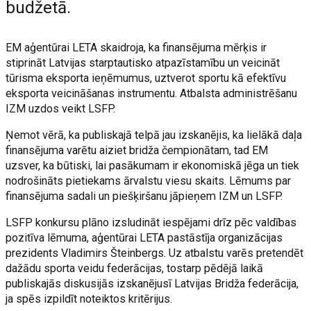
budžetā.
EM aģentūrai LETA skaidroja, ka finansējuma mērķis ir
stiprināt Latvijas starptautisko atpazīstamību un veicināt
tūrisma eksporta ieņēmumus, uztverot sportu kā efektīvu
eksporta veicināšanas instrumentu. Atbalsta administrēšanu
IZM uzdos veikt LSFP.
Ņemot vērā, ka publiskajā telpā jau izskanējis, ka lielākā daļa
finansējuma varētu aiziet bridža čempionātam, tad EM
uzsver, ka būtiski, lai pasākumam ir ekonomiskā jēga un tiek
nodrošināts pietiekams ārvalstu viesu skaits. Lēmums par
finansējuma sadali un piešķiršanu jāpieņem IZM un LSFP.
LSFP konkursu plāno izsludināt iespējami drīz pēc valdības
pozitīva lēmuma, aģentūrai LETA pastāstīja organizācijas
prezidents Vladimirs Šteinbergs. Uz atbalstu varēs pretendēt
dažādu sporta veidu federācijas, tostarp pēdējā laikā
publiskajās diskusijās izskanējusī Latvijas Bridža federācija,
ja spēs izpildīt noteiktos kritērijus.