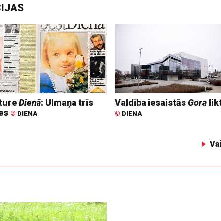
CIJAS
ture
Dienā
: Ulmaņa trīs
Valdība iesaistās
Gora
lik
tes
©
DIENA
©
DIENA
Va