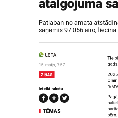
atalgojumā sa
Patlaban no amata atstādinā
saņēmis 97 066 eiro, liecin
Tie b
gads,
15. maijs, 7:57
2025
ZIŅAS
Olain
"BMW
Ieteikt rakstu
Pagāj
palie
parād
TĒMAS
pērn.