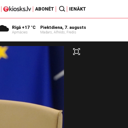
ABONĒT
IENĀKT
Rīgā +17 °C
Piektdiena, 7. augusts
Apmācies
Madars, Alfrēds, Fredis