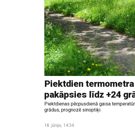
Piektdien termometra
pakāpsies līdz +24 g
Piektdienas pēcpusdienā gaisa temperatūr
grādus, prognozē sinoptiķi.
18. jūnijs, 14:34