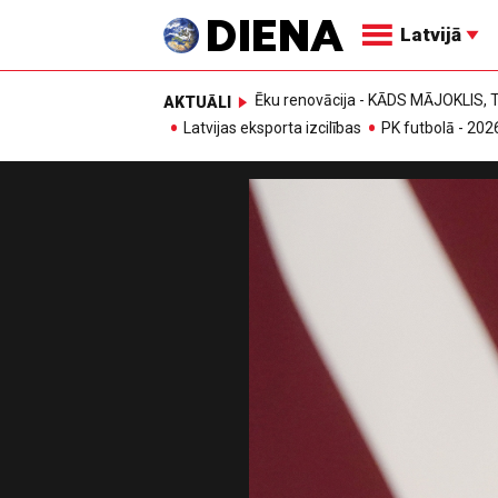
Latvijā
Ēku renovācija - KĀDS MĀJOKLIS
AKTUĀLI
Latvijas eksporta izcilības
PK futbolā - 202