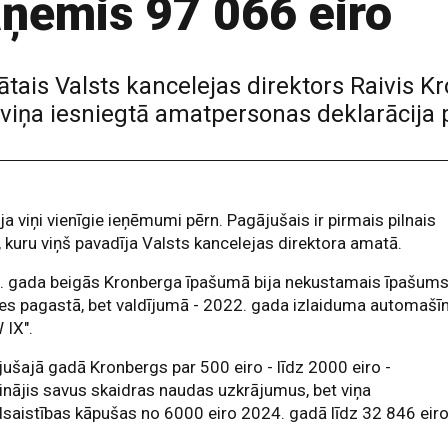
ņēmis 97 066 eiro
tais Valsts kancelejas direktors Raivis 
a viņa iesniegtā amatpersonas deklarācija 
ija viņi vienīgie ieņēmumi pērn. Pagājušais ir pirmais pilnais
 kuru viņš pavadīja Valsts kancelejas direktora amatā.
. gada beigās Kronberga īpašumā bija nekustamais īpašum
es pagastā, bet valdījumā - 2022. gada izlaiduma automašī
 IX".
ušajā gadā Kronbergs par 500 eiro - līdz 2000 eiro -
linājis savus skaidras naudas uzkrājumus, bet viņa
saistības kāpušas no 6000 eiro 2024. gadā līdz 32 846 eir