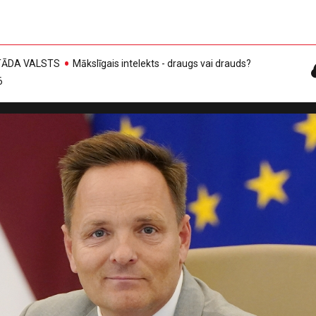
, TĀDA VALSTS
Mākslīgais intelekts - draugs vai drauds?
6