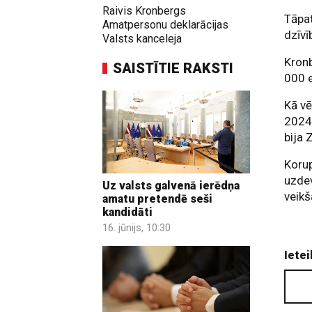
Raivis Kronbergs
Tāpat
Amatpersonu deklarācijas
dzīvī
Valsts kanceleja
Kronb
SAISTĪTIE RAKSTI
000 e
Kā vē
2024
bija 
Korup
uzdev
Uz valsts galvenā ierēdņa
veikš
amatu pretendē seši
kandidāti
16. jūnijs, 10:30
Ietei