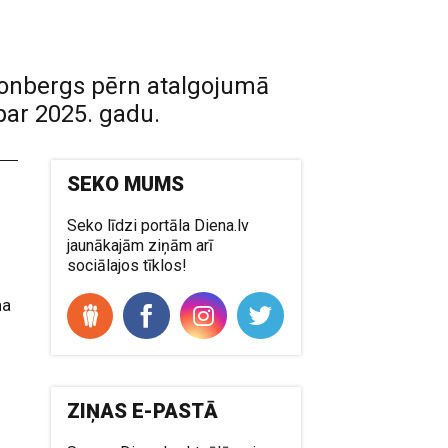
Kronbergs pērn atalgojumā
par 2025. gadu.
SEKO MUMS
Seko līdzi portāla Diena.lv
jaunākajām ziņām arī
sociālajos tīklos!
s
na
ZIŅAS E-PASTĀ
o