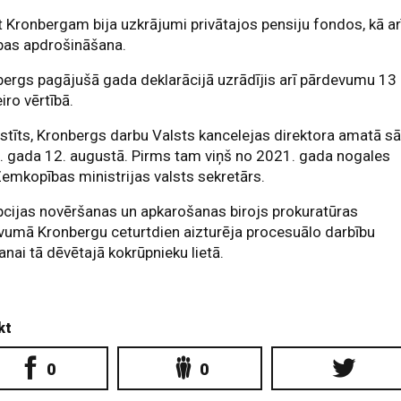
 Kronbergam bija uzkrājumi privātajos pensiju fondos, kā ar
bas apdrošināšana.
ergs pagājušā gada deklarācijā uzrādījis arī pārdevumu 13
iro vērtībā.
stīts, Kronbergs darbu Valsts kancelejas direktora amatā s
. gada 12. augustā. Pirms tam viņš no 2021. gada nogales
Zemkopības ministrijas valsts sekretārs.
cijas novēršanas un apkarošanas birojs prokuratūras
umā Kronbergu ceturtdien aizturēja procesuālo darbību
anai tā dēvētajā kokrūpnieku lietā.
kt
0
0