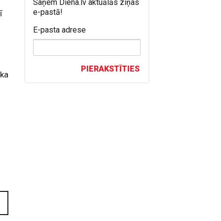
Saņem Diena.lv aktuālās ziņas
e-pastā!
ī
E-pasta adrese
PIERAKSTĪTIES
āka