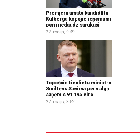
Premjera amata kandidāta
Kulberga kopējie ieņēmumi
pērn nedaudz sarukuši
27. maijs, 9:49
Topošais tieslietu ministrs
Smiltēns Saeimā pērn algā
saņēmis 91 195 eiro
27. maijs, 8:52