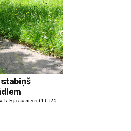
 stabiņš
rādiem
a Latvijā sasniegs +19..+24