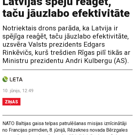
Latvijas spēju reaģēt,
taču jāuzlabo efektivitāte
Notriektais drons parāda, ka Latvija ir
spējīga reaģēt, taču jāuzlabo efektivitāte,
uzsvēra Valsts prezidents Edgars
Rinkēvičs, kurš trešdien Rīgas pilī tikās ar
Ministru prezidentu Andri Kulbergu (AS).
10. jūnijs, 12:49
ZIŅAS
NATO Baltijas gaisa telpas patrulēšanas misijas iznīcinātāji
no Francijas pirmdien, 8. jūnijā, Rēzeknes novada Bērzgales