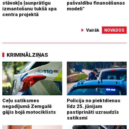
stāvokļa ļaunprātīgu
pašvaldību finansēšanas
izmantošanu tukšā spa
modeli"
centra projektā
Vairāk
NOVADOS
KRIMINĀLZIŅAS
Ceļu satiksmes
Policija no piektdienas
negadījumā Zemgalē
līdz 25. jūnijam
gājis bojā motociklists
pastiprināti uzraudzīs
satiksmi