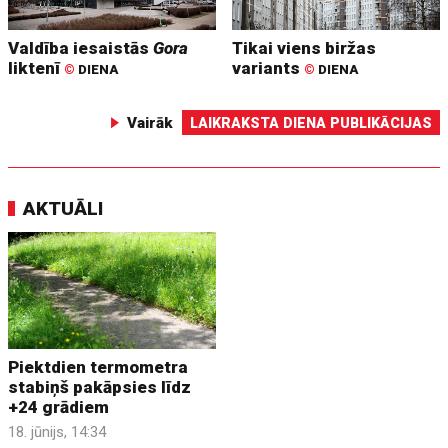
Valdība iesaistās
Gora
Tikai viens biržas
liktenī
variants
©
DIENA
©
DIENA
Vairāk
LAIKRAKSTA DIENA PUBLIKĀCIJAS
AKTUĀLI
Piektdien termometra
stabiņš pakāpsies līdz
+24 grādiem
18. jūnijs, 14:34