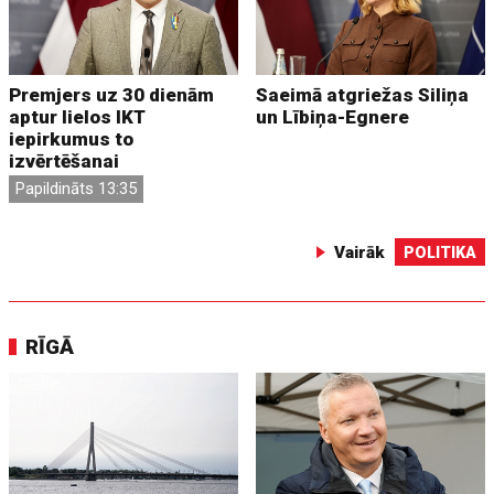
Premjers uz 30 dienām
Saeimā atgriežas Siliņa
aptur lielos IKT
un Lībiņa-Egnere
iepirkumus to
izvērtēšanai
Papildināts 13:35
Vairāk
POLITIKA
RĪGĀ