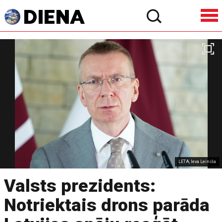
LETA, Ieva Leiniša
Valsts prezidents:
Notriektais drons parāda