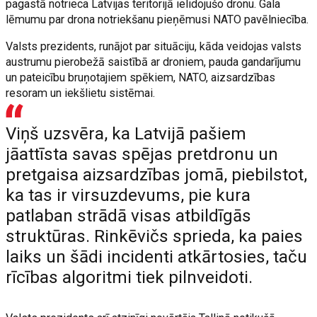
pagastā notrieca Latvijas teritorijā ielidojušo dronu. Gala
lēmumu par drona notriekšanu pieņēmusi NATO pavēlniecība.
Valsts prezidents, runājot par situāciju, kāda veidojas valsts
austrumu pierobežā saistībā ar droniem, pauda gandarījumu
un pateicību bruņotajiem spēkiem, NATO, aizsardzības
resoram un iekšlietu sistēmai.
Viņš uzsvēra, ka Latvijā pašiem
jāattīsta savas spējas pretdronu un
pretgaisa aizsardzības jomā, piebilstot,
ka tas ir virsuzdevums, pie kura
patlaban strādā visas atbildīgās
struktūras. Rinkēvičs sprieda, ka paies
laiks un šādi incidenti atkārtosies, taču
rīcības algoritmi tiek pilnveidoti.