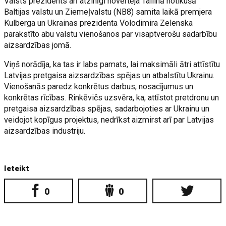
Valsts prezidents arī atzinīgi novērtēja Tallinā notikušā
Baltijas valstu un Ziemeļvalstu (NB8) samita laikā premjera
Kulberga un Ukrainas prezidenta Volodimira Zelenska
parakstīto abu valstu vienošanos par visaptverošu sadarbību
aizsardzības jomā.
Viņš norādīja, ka tas ir labs pamats, lai maksimāli ātri attīstītu
Latvijas pretgaisa aizsardzības spējas un atbalstītu Ukrainu.
Vienošanās paredz konkrētus darbus, nosacījumus un
konkrētas rīcības. Rinkēvičs uzsvēra, ka, attīstot pretdronu un
pretgaisa aizsardzības spējas, sadarbojoties ar Ukrainu un
veidojot kopīgus projektus, nedrīkst aizmirst arī par Latvijas
aizsardzības industriju.
Ieteikt
0
0