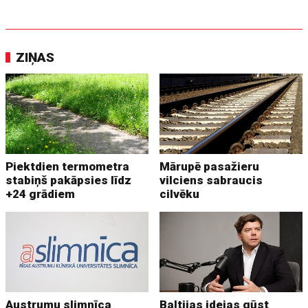
ZIŅAS
Piektdien termometra
Mārupē pasažieru
stabiņš pakāpsies līdz
vilciens sabraucis
+24 grādiem
cilvēku
Austrumu slimnīca
Baltijas idejas gūst