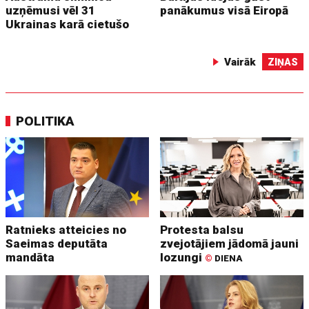
uzņēmusi vēl 31
panākumus visā Eiropā
Ukrainas karā cietušo
Vairāk
ZIŅAS
POLITIKA
Ratnieks atteicies no
Protesta balsu
Saeimas deputāta
zvejotājiem jādomā jauni
mandāta
lozungi
©
DIENA