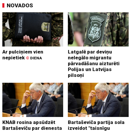
NOVADOS
Ar pulciņiem vien
Latgalē par deviņu
nepietiek
nelegālo migrantu
©
DIENA
pārvadāšanu aizturēti
Polijas un Latvijas
pilsoņi
KNAB rosina apsūdzēt
Bartaševiča partija sola
Bartaševiču par dienesta
izveidot "taisnīgu