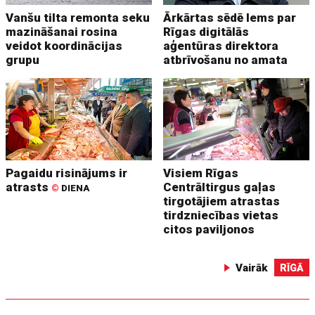
Vanšu tilta remonta seku
Ārkārtas sēdē lems par
mazināšanai rosina
Rīgas digitālās
veidot koordinācijas
aģentūras direktora
grupu
atbrīvošanu no amata
Pagaidu risinājums ir
Visiem Rīgas
atrasts
Centrāltirgus gaļas
©
DIENA
tirgotājiem atrastas
tirdzniecības vietas
citos paviljonos
Vairāk
RĪGĀ