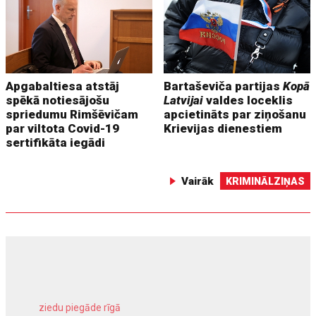
Apgabaltiesa atstāj
Bartaševiča partijas
Kopā
spēkā notiesājošu
Latvijai
valdes loceklis
spriedumu Rimšēvičam
apcietināts par ziņošanu
par viltota Covid-19
Krievijas dienestiem
sertifikāta iegādi
Vairāk
KRIMINĀLZIŅAS
ziedu piegāde rīgā