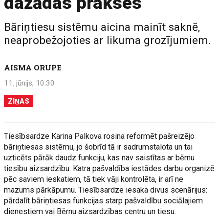
dažādas prakses
Bāriņtiesu sistēmu aicina mainīt saknē,
neaprobežojoties ar likuma grozījumiem.
AISMA ORUPE
11. jūnijs, 10:30
ZIŅAS
Tiesībsardze Karina Palkova rosina reformēt pašreizējo
bāriņtiesas sistēmu, jo šobrīd tā ir sadrumstalota un tai
uzticēts pārāk daudz funkciju, kas nav saistītas ar bērnu
tiesību aizsardzību. Katra pašvaldība iestādes darbu organizē
pēc saviem ieskatiem, tā tiek vāji kontrolēta, ir arī ne
mazums pārkāpumu. Tiesībsardze iesaka divus scenārijus:
pārdalīt bāriņtiesas funkcijas starp pašvaldību sociālajiem
dienestiem vai Bērnu aizsardzības centru un tiesu.