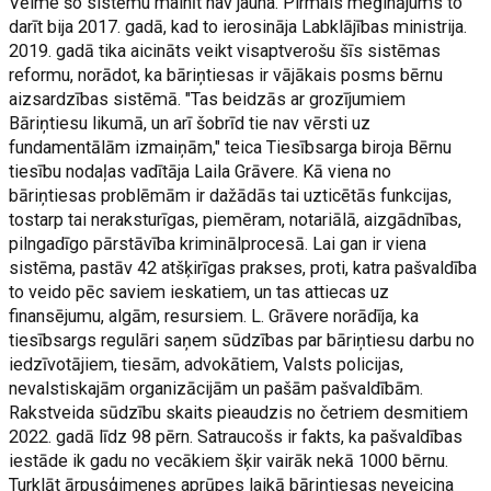
Vēlme šo sistēmu mainīt nav jauna. Pirmais mēģinājums to
darīt bija 2017. gadā, kad to ierosināja Labklājības ministrija.
2019. gadā tika aicināts veikt visaptverošu šīs sistēmas
reformu, norādot, ka bāriņtiesas ir vājākais posms bērnu
aizsardzības sistēmā. "Tas beidzās ar grozījumiem
Bāriņtiesu likumā, un arī šobrīd tie nav vērsti uz
fundamentālām izmaiņām," teica Tiesībsarga biroja Bērnu
tiesību nodaļas vadītāja Laila Grāvere. Kā viena no
bāriņtiesas problēmām ir dažādās tai uzticētās funkcijas,
tostarp tai neraksturīgas, piemēram, notariālā, aizgādnības,
pilngadīgo pārstāvība kriminālprocesā. Lai gan ir viena
sistēma, pastāv 42 atšķirīgas prakses, proti, katra pašvaldība
to veido pēc saviem ieskatiem, un tas attiecas uz
finansējumu, algām, resursiem. L. Grāvere norādīja, ka
tiesībsargs regulāri saņem sūdzības par bāriņtiesu darbu no
iedzīvotājiem, tiesām, advokātiem, Valsts policijas,
nevalstiskajām organizācijām un pašām pašvaldībām.
Rakstveida sūdzību skaits pieaudzis no četriem desmitiem
2022. gadā līdz 98 pērn. Satraucošs ir fakts, ka pašvaldības
iestāde ik gadu no vecākiem šķir vairāk nekā 1000 bērnu.
Turklāt ārpusģimenes aprūpes laikā bāriņtiesas neveicina