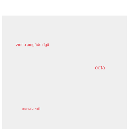
ziedu piegāde rīgā
meliorācijas darbi
octa
dziļurbums
kravu apdrošināšana
granulu katli
siltumsūknis