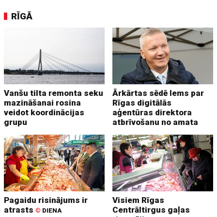
RĪGĀ
Vanšu tilta remonta seku
Ārkārtas sēdē lems par
mazināšanai rosina
Rīgas digitālās
veidot koordinācijas
aģentūras direktora
grupu
atbrīvošanu no amata
Pagaidu risinājums ir
Visiem Rīgas
atrasts
Centrāltirgus gaļas
©
DIENA