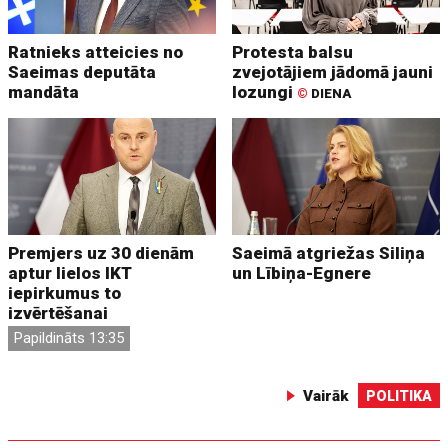
Ratnieks atteicies no
Protesta balsu
Saeimas deputāta
zvejotājiem jādomā jauni
mandāta
lozungi
©
DIENA
Premjers uz 30 dienām
Saeimā atgriežas Siliņa
aptur lielos IKT
un Lībiņa-Egnere
iepirkumus to
izvērtēšanai
Papildināts 13:35
Vairāk
POLITIKA