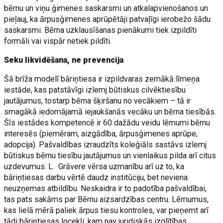
bērnu un viņu ģimenes saskarsmi un atkalapvienošanos un
pieļauj, ka ārpusģimenes aprūpētāji patvaļīgi ierobežo šādu
saskarsmi. Bērna uzklausīšanas pienākumi tiek izpildīti
formāli vai vispār netiek pildīti.
Seku likvidēšana, ne prevencija
Šā brīža modelī bāriņtiesa ir izpildvaras zemākā līmeņa
iestāde, kas patstāvīgi izlemj būtiskus cilvēktiesību
jautājumus, tostarp bērna šķiršanu no vecākiem – tā ir
smagākā iedomājamā iejaukšanās vecāku un bērna tiesībās.
Šīs iestādes kompetencē ir 60 dažādu veidu lēmumi bērnu
interesēs (piemēram, aizgādība, ārpusģimenes aprūpe,
adopcija). Pašvaldības izraudzīts koleģiāls sastāvs izlemj
būtiskus bērnu tiesību jautājumus un vienlaikus pilda arī citus
uzdevumus. L. Grāvere vērsa uzmanību arī uz to, ka
bāriņtiesas darbu vērtē daudz institūciju, bet neviena
neuzņemas atbildību. Neskaidra ir to padotība pašvaldībai,
tas pats sakāms par Bērnu aizsardzības centru. Lēmumus,
kas lielā mērā paliek ārpus tiesu kontroles, var pieņemt arī
tādi bāriņtiesas locekļi, kam nav juridiskās izglītības.