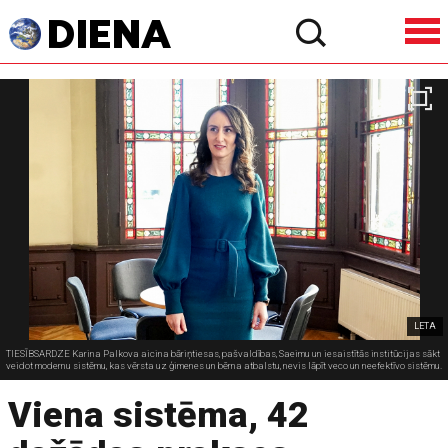
LETA
TIESĪBSARDZE Karina Palkova aicina bāriņtiesas, pašvaldības, Saeimu un iesaistītās institūcijas sākt
veidot modernu sistēmu, kas vērsta uz ģimenes un bērna atbalstu, nevis lāpīt veco un neefektīvo sistēmu.
Viena sistēma, 42