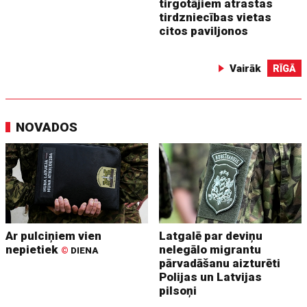
tirgotājiem atrastas
tirdzniecības vietas
citos paviljonos
Vairāk
RĪGĀ
NOVADOS
Ar pulciņiem vien
Latgalē par deviņu
nepietiek
nelegālo migrantu
©
DIENA
pārvadāšanu aizturēti
Polijas un Latvijas
pilsoņi