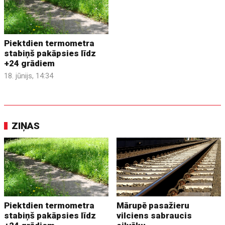
Piektdien termometra
stabiņš pakāpsies līdz
+24 grādiem
18. jūnijs, 14:34
ZIŅAS
Piektdien termometra
Mārupē pasažieru
stabiņš pakāpsies līdz
vilciens sabraucis