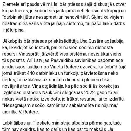
Ziemele arī pauda vēlmi, lai bāriņtiesas šajā diskusijā uztver
kā partneres, jo šobrīd šis jautājums netiek risināts kopīgi un
"darbinieki jūtas nesaprasti un nenovērtēti". Šķiet, ka viņiem
neatradīsies vairs vieta jaunajā sistēmā, tai pašā laikā darbs
ir jāturpina.
Jēkabpils bāriņtiesas priekšsēdētāja Una Gusāre apšaubīja,
ka, likvidējot šo iestādi, palielināsies sociālā dienesta
resursi. Viņasprāt, jāizvērtē visa sistēma, nevis tikai viens
tās posms. Arī Latvijas Pašvaldību savienības padomniece
juridiskajos jautājumos Vineta Reitere uzsvēra, ka šobrīd šajā
jomā trūkst 440 darbinieku un funkciju pārvietošana neko
nedos, to uzlikšana uz sociālo dienestu pleciem tikai
novājinās tos. Viņa atgādināja, ka pēc sociālās korekcijas
izglītības iestādes Naukšēni slēgšanas 2022. gadā tā arī
nekas vietā netika izveidots, jo trūkst resursu, lai to izdarītu.
"Nesagraujam esošo, kamēr nav sabalansēta risinājuma,"
aicināja V. Reitere.
Labklājības un Tieslietu ministrija atbalsta pārmaiņas, taču
tām nav skaidrs, kas to darīs un kas par to maksās. Ja