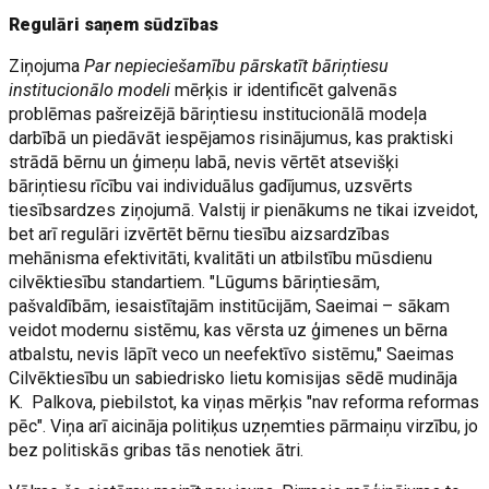
Regulāri saņem sūdzības
Ziņojuma
Par nepieciešamību pārskatīt bāriņtiesu
institucionālo modeli
mērķis ir identificēt galvenās
problēmas pašreizējā bāriņtiesu institucionālā modeļa
darbībā un piedāvāt iespējamos risinājumus, kas praktiski
strādā bērnu un ģimeņu labā, nevis vērtēt atsevišķi
bāriņtiesu rīcību vai individuālus gadījumus, uzsvērts
tiesībsardzes ziņojumā. Valstij ir pienākums ne tikai izveidot,
bet arī regulāri izvērtēt bērnu tiesību aizsardzības
mehānisma efektivitāti, kvalitāti un atbilstību mūsdienu
cilvēktiesību standartiem. "Lūgums bāriņtiesām,
pašvaldībām, iesaistītajām institūcijām, Saeimai – sākam
veidot modernu sistēmu, kas vērsta uz ģimenes un bērna
atbalstu, nevis lāpīt veco un neefektīvo sistēmu," Saeimas
Cilvēktiesību un sabiedrisko lietu komisijas sēdē mudināja
K. Palkova, piebilstot, ka viņas mērķis "nav reforma reformas
pēc". Viņa arī aicināja politiķus uzņemties pārmaiņu virzību, jo
bez politiskās gribas tās nenotiek ātri.