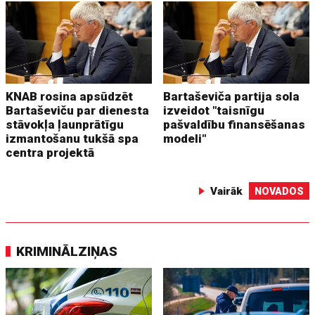
KNAB rosina apsūdzēt
Bartaševiča partija sola
Bartaševiču par dienesta
izveidot "taisnīgu
stāvokļa ļaunprātīgu
pašvaldību finansēšanas
izmantošanu tukšā spa
modeli"
centra projektā
Vairāk
NOVADOS
KRIMINĀLZIŅAS