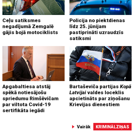
Ceļu satiksmes
Policija no piektdienas
negadījumā Zemgalē
līdz 25. jūnijam
gājis bojā motociklists
pastiprināti uzraudzīs
satiksmi
Apgabaltiesa atstāj
Bartaševiča partijas
Kopā
spēkā notiesājošu
Latvijai
valdes loceklis
spriedumu Rimšēvičam
apcietināts par ziņošanu
par viltota Covid-19
Krievijas dienestiem
sertifikāta iegādi
Vairāk
KRIMINĀLZIŅAS