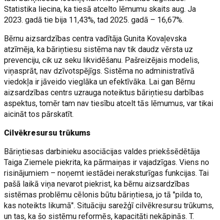
Statistika liecina, ka tiesā atcelto lēmumu skaits aug. Ja
2023. gadā tie bija 11,43%, tad 2025. gadā – 16,67%.
Bērnu aizsardzības centra vadītāja Gunita Kovaļevska
atzīmēja, ka bāriņtiesu sistēma nav tik daudz vērsta uz
prevenciju, cik uz seku likvidēšanu. Pašreizējais modelis,
viņasprāt, nav dzīvotspējīgs. Sistēma no administratīvā
viedokļa ir jāveido vieglāka un efektīvāka. Lai gan Bērnu
aizsardzības centrs uzrauga noteiktus bāriņtiesu darbības
aspektus, tomēr tam nav tiesību atcelt tās lēmumus, var tikai
aicināt tos pārskatīt.
Cilvēkresursu trūkums
Bāriņtiesas darbinieku asociācijas valdes priekšsēdētāja
Taiga Ziemele piekrita, ka pārmaiņas ir vajadzīgas. Viens no
risinājumiem – noņemt iestādei neraksturīgas funkcijas. Tai
pašā laikā viņa nevarot piekrist, ka bērnu aizsardzības
sistēmas problēmu cēlonis būtu bāriņtiesa, jo tā "pilda to,
kas noteikts likumā". Situāciju sarežģī cilvēkresursu trūkums,
un tas, ka šo sistēmu reformēs, kapacitāti nekāpinās. T.