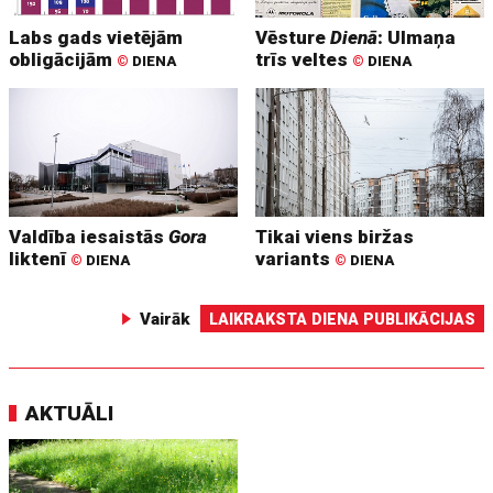
Labs gads vietējām
Vēsture
Dienā
: Ulmaņa
obligācijām
trīs veltes
©
DIENA
©
DIENA
Valdība iesaistās
Gora
Tikai viens biržas
liktenī
variants
©
DIENA
©
DIENA
Vairāk
LAIKRAKSTA DIENA PUBLIKĀCIJAS
AKTUĀLI