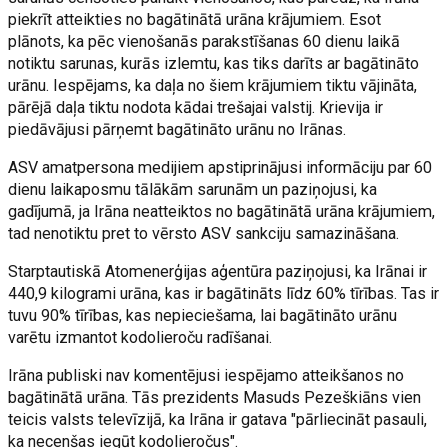
piekrīt atteikties no bagātinātā urāna krājumiem. Esot
plānots, ka pēc vienošanās parakstīšanas 60 dienu laikā
notiktu sarunas, kurās izlemtu, kas tiks darīts ar bagātināto
urānu. Iespējams, ka daļa no šiem krājumiem tiktu vājināta,
pārējā daļa tiktu nodota kādai trešajai valstij. Krievija ir
piedāvājusi pārņemt bagātināto urānu no Irānas.
ASV amatpersona medijiem apstiprinājusi informāciju par 60
dienu laikaposmu tālākām sarunām un paziņojusi, ka
gadījumā, ja Irāna neatteiktos no bagātinātā urāna krājumiem,
tad nenotiktu pret to vērsto ASV sankciju samazināšana.
Starptautiskā Atomenerģijas aģentūra paziņojusi, ka Irānai ir
440,9 kilogrami urāna, kas ir bagātināts līdz 60% tīrības. Tas ir
tuvu 90% tīrības, kas nepieciešama, lai bagātināto urānu
varētu izmantot kodolieroču radīšanai.
Irāna publiski nav komentējusi iespējamo atteikšanos no
bagātinātā urāna. Tās prezidents Masuds Pezeškiāns vien
teicis valsts televīzijā, ka Irāna ir gatava "pārliecināt pasauli,
ka necenšas iegūt kodolieročus".