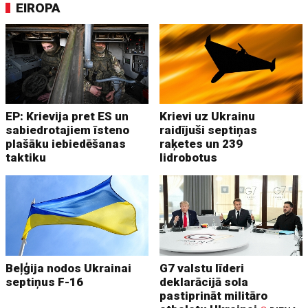
EIROPA
EP: Krievija pret ES un
Krievi uz Ukrainu
sabiedrotajiem īsteno
raidījuši septiņas
plašāku iebiedēšanas
raķetes un 239
taktiku
lidrobotus
Beļģija nodos Ukrainai
G7 valstu līderi
septiņus F-16
deklarācijā sola
pastiprināt militāro