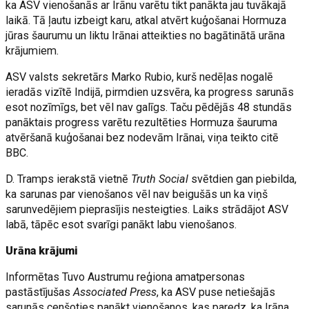
ka ASV vienošanās ar Irānu varētu tikt panākta jau tuvākajā
laikā. Tā ļautu izbeigt karu, atkal atvērt kuģošanai Hormuza
jūras šaurumu un liktu Irānai atteikties no bagātinātā urāna
krājumiem.
ASV valsts sekretārs Marko Rubio, kurš nedēļas nogalē
ieradās vizītē Indijā, pirmdien uzsvēra, ka progress sarunās
esot nozīmīgs, bet vēl nav galīgs. Taču pēdējās 48 stundās
panāktais progress varētu rezultēties Hormuza šauruma
atvēršanā kuģošanai bez nodevām Irānai, viņa teikto citē
BBC.
D. Tramps ierakstā vietnē
Truth Social
svētdien gan piebilda,
ka sarunas par vienošanos vēl nav beigušās un ka viņš
sarunvedējiem pieprasījis nesteigties. Laiks strādājot ASV
labā, tāpēc esot svarīgi panākt labu vienošanos.
Urāna krājumi
Informētas Tuvo Austrumu reģiona amatpersonas
pastāstījušas
Associated Press
, ka ASV puse netiešajās
sarunās cenšoties panākt vienošanos, kas paredz, ka Irāna