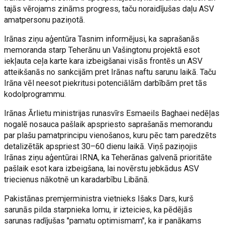
tajās vērojams zināms progress, taču noraidījušas daļu ASV
amatpersonu paziņotā.
Irānas ziņu aģentūra Tasnim informējusi, ka saprašanās
memoranda starp Teherānu un Vašingtonu projektā esot
iekļauta ceļa karte kara izbeigšanai visās frontēs un ASV
atteikšanās no sankcijām pret Irānas naftu sarunu laikā. Taču
Irāna vēl neesot piekritusi potenciālām darbībām pret tās
kodolprogrammu.
Irānas Ārlietu ministrijas runasvīrs Esmaeils Baghaei nedēļas
nogalē nosauca pašlaik apspriesto saprašanās memorandu
par plašu pamatprincipu vienošanos, kuru pēc tam paredzēts
detalizētāk apspriest 30–60 dienu laikā. Viņš paziņojis
Irānas ziņu aģentūrai IRNA, ka Teherānas galvenā prioritāte
pašlaik esot kara izbeigšana, lai novērstu jebkādus ASV
triecienus nākotnē un karadarbību Libānā.
Pakistānas premjerministra vietnieks Išaks Dars, kurš
sarunās pilda starpnieka lomu, ir izteicies, ka pēdējās
sarunas radījušas "pamatu optimismam", ka ir panākams