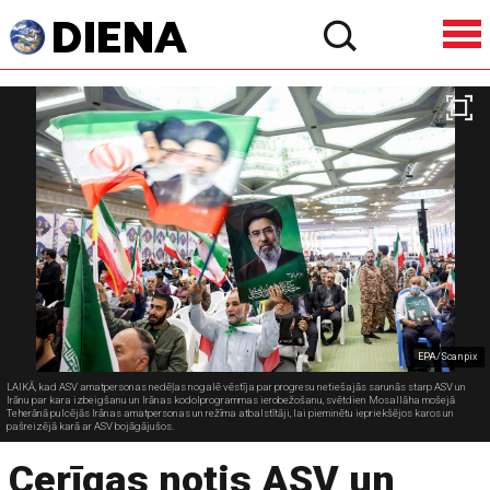
EPA/Scanpix
LAIKĀ, kad ASV amatpersonas nedēļas nogalē vēstīja par progresu netiešajās sarunās starp ASV un
Irānu par kara izbeigšanu un Irānas kodolprogrammas ierobežošanu, svētdien Mosallāha mošejā
Teherānā pulcējās Irānas amatpersonas un režīma atbalstītāji, lai pieminētu iepriekšējos karos un
pašreizējā karā ar ASV bojāgājušos.
Cerīgas notis ASV un