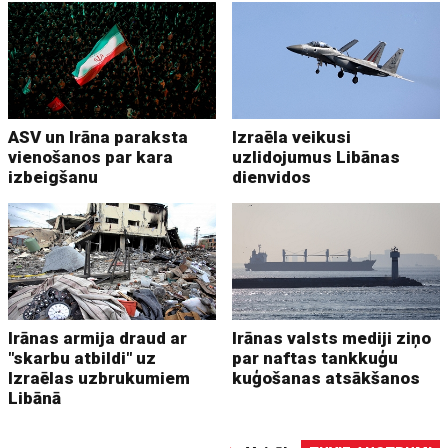
ASV un Irāna paraksta
Izraēla veikusi
vienošanos par kara
uzlidojumus Libānas
izbeigšanu
dienvidos
Irānas armija draud ar
Irānas valsts mediji ziņo
"skarbu atbildi" uz
par naftas tankkuģu
Izraēlas uzbrukumiem
kuģošanas atsākšanos
Libānā