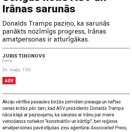
Irānas sarunās
Donalds Tramps paziņo, ka sarunās
panākts nozīmīgs progress, Irānas
amatpersonas ir atturīgākas.
JURIS TIHONOVS
Diena
26. maijs, 7:00
ASV
Akciju vērtība pasaules biržās pirmdien pieauga un naftas
cenas kritās pēc tam, kad ASV prezidents Donalds Tramps
nāca klajā ar paziņojumu, ka sarunas ar Irānu par miera
vienošanos notiekot "konstruktīvi un kārtīgi", bet reģiona
amatpersonas pavēstījušas ziņu aģentūrai
Associated Press
,