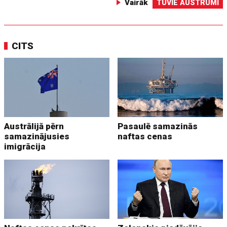
Vairāk
TUVIE AUSTRUMI
CITS
Austrālijā pērn
Pasaulē samazinās
samazinājusies
naftas cenas
imigrācija