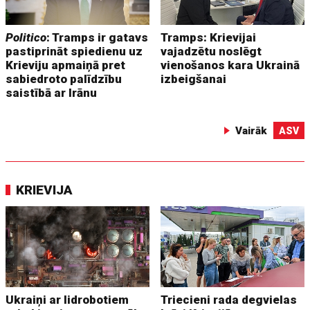
Politico
: Tramps ir gatavs
Tramps: Krievijai
pastiprināt spiedienu uz
vajadzētu noslēgt
Krieviju apmaiņā pret
vienošanos kara Ukrainā
sabiedroto palīdzību
izbeigšanai
saistībā ar Irānu
Vairāk
ASV
KRIEVIJA
Ukraiņi ar lidrobotiem
Triecieni rada degvielas