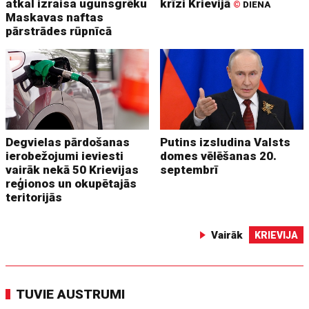
atkal izraisa ugunsgrēku
krīzi Krievijā
©
DIENA
Maskavas naftas
pārstrādes rūpnīcā
Degvielas pārdošanas
Putins izsludina Valsts
ierobežojumi ieviesti
domes vēlēšanas 20.
vairāk nekā 50 Krievijas
septembrī
reģionos un okupētajās
teritorijās
Vairāk
KRIEVIJA
TUVIE AUSTRUMI