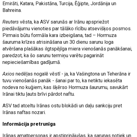
Emirāti, Katara, Pakistāna, Turcija, Ēģipte, Jordānija un
Bahreina.
Reuters
vēsta, ka ASV sarunās ar Irānu apspriežot
piedāvājumu vienoties par tālāko rīcību atsevišķos posmos.
Pirmais būtu formāla kara izbeigšana, tad – Hormuza
šauruma krīzes atrisināšana un 30 dienu sarunu loga
atvēršana plašākas ilgtspējīga miera vienošanās panākšanai,
paredzot, ka šo sarunu termiņu varētu pagarināt
nepieciešamības gadījumā.
Axios
nedēļas nogalē vēstī - ja, ka Vašingtona un Teherāna ir
tuvu vienošanās panāk - šanai par to, ka netiktu iekasēta
nodeva no kuģiem, kas šķērso Hormuza šaurumu, savukārt
Irānai tiktu ļauts brīvi pārdot naftu.
ASV tad atceltu Irānas ostu blokādi un daļu sankciju pret
Irānas naftas nozari.
Informācija pretrunīga
Irānas amatpersonas ir apstiprinājušas, ka sarunas notiek un