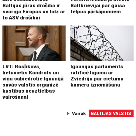
Baltijas jūras drošība ir
Baltkrievijai par gaisa
svarīga Eiropas un līdz ar
telpas pārkāpumiem
to ASV drošībai
LRT: Rosļikovs,
Igaunijas parlaments
lietuvietis Kandrots un
ratificē līgumu ar
viņu sabiedrotie Igaunijā
Zviedriju par cietumu
savās valstīs organizē
kameru iznomāšanu
kustības neuzticības
vairošanai
Vairāk
BALTIJAS VALSTIS