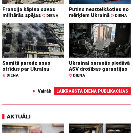
Francija kāpina savas
Putins neatteikšoties no
militārās spējas
mērķiem Ukrainā
©
DIENA
©
DIENA
Samitā paredz asus
Ukrainai sarunās piedāvā
strīdus par Ukrainu
ASV drošības garantijas
©
DIENA
©
DIENA
Vairāk
LAIKRAKSTA DIENA PUBLIKĀCIJAS
AKTUĀLI