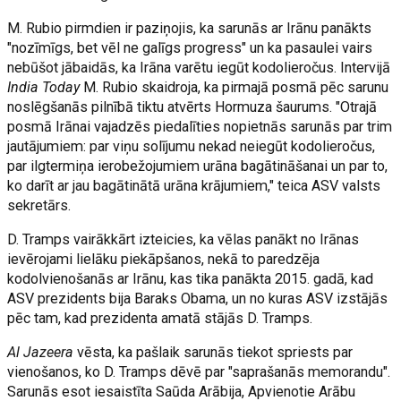
M. Rubio pirmdien ir paziņojis, ka sarunās ar Irānu panākts
"nozīmīgs, bet vēl ne galīgs progress" un ka pasaulei vairs
nebūšot jābaidās, ka Irāna varētu iegūt kodolieročus. Intervijā
India Today
M. Rubio skaidroja, ka pirmajā posmā pēc sarunu
noslēgšanās pilnībā tiktu atvērts Hormuza šaurums. "Otrajā
posmā Irānai vajadzēs piedalīties nopietnās sarunās par trim
jautājumiem: par viņu solījumu nekad neiegūt kodolieročus,
par ilgtermiņa ierobežojumiem urāna bagātināšanai un par to,
ko darīt ar jau bagātinātā urāna krājumiem," teica ASV valsts
sekretārs.
D. Tramps vairākkārt izteicies, ka vēlas panākt no Irānas
ievērojami lielāku piekāpšanos, nekā to paredzēja
kodolvienošanās ar Irānu, kas tika panākta 2015. gadā, kad
ASV prezidents bija Baraks Obama, un no kuras ASV izstājās
pēc tam, kad prezidenta amatā stājās D. Tramps.
Al Jazeera
vēsta, ka pašlaik sarunās tiekot spriests par
vienošanos, ko D. Tramps dēvē par "saprašanās memorandu".
Sarunās esot iesaistīta Saūda Arābija, Apvienotie Arābu