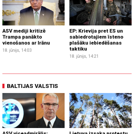
ASV mediji kritizē
EP: Krievija pret ES un
Trampa panākto
sabiedrotajiem īsteno
vienošanos ar Irānu
plašāku iebiedēšanas
taktiku
18. jūnijs, 14:03
18. jūnijs, 14:21
BALTIJAS VALSTIS
ASV viceadmirālis:
Lietuva izsaka protestu