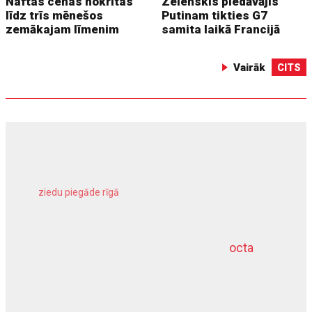
Naftas cenas nokrītas
Zelenskis piedāvājis
līdz trīs mēnešos
Putinam tikties G7
zemākajam līmenim
samita laikā Francijā
Vairāk
CITS
ziedu piegāde rīgā
meliorācijas darbi
octa
dziļurbums
kravu apdrošināšana