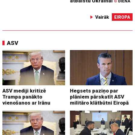
atbalstu Ukrainai
©
DIENA
Vairāk
EIROPA
ASV
ASV mediji kritizē
Hegsets paziņo par
Trampa panākto
plāniem pārskatīt ASV
vienošanos ar Irānu
militāro klātbūtni Eiropā