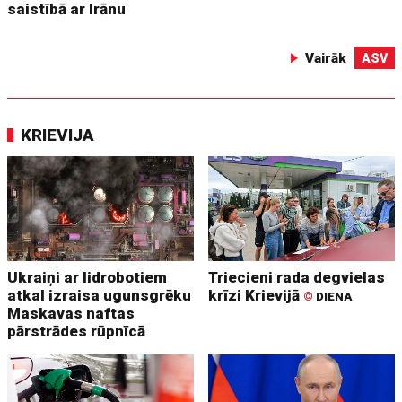
saistībā ar Irānu
Vairāk
ASV
KRIEVIJA
Ukraiņi ar lidrobotiem
Triecieni rada degvielas
atkal izraisa ugunsgrēku
krīzi Krievijā
©
DIENA
Maskavas naftas
pārstrādes rūpnīcā