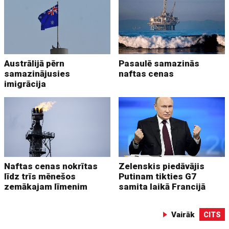
Austrālijā pērn
Pasaulē samazinās
samazinājusies
naftas cenas
imigrācija
Naftas cenas nokrītas
Zelenskis piedāvājis
līdz trīs mēnešos
Putinam tikties G7
zemākajam līmenim
samita laikā Francijā
Vairāk
CITS