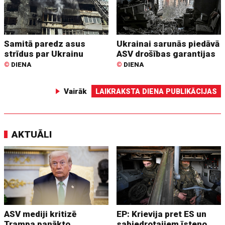
Samitā paredz asus
Ukrainai sarunās piedāvā
strīdus par Ukrainu
ASV drošības garantijas
©
DIENA
©
DIENA
Vairāk
LAIKRAKSTA DIENA PUBLIKĀCIJAS
AKTUĀLI
ASV mediji kritizē
EP: Krievija pret ES un
Trampa panākto
sabiedrotajiem īsteno