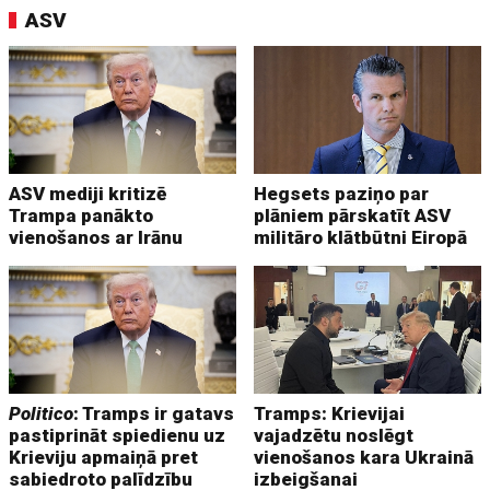
ASV
ASV mediji kritizē
Hegsets paziņo par
Trampa panākto
plāniem pārskatīt ASV
vienošanos ar Irānu
militāro klātbūtni Eiropā
Politico
: Tramps ir gatavs
Tramps: Krievijai
pastiprināt spiedienu uz
vajadzētu noslēgt
Krieviju apmaiņā pret
vienošanos kara Ukrainā
sabiedroto palīdzību
izbeigšanai