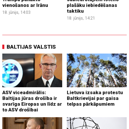
vienošanos ar Irānu
plašāku iebiedēšanas
taktiku
18. jūnijs, 14:03
18. jūnijs, 14:21
BALTIJAS VALSTIS
ASV viceadmirālis:
Lietuva izsaka protestu
Baltijas jūras drošība ir
Baltkrievijai par gaisa
svarīga Eiropas un līdz ar
telpas pārkāpumiem
to ASV drošībai