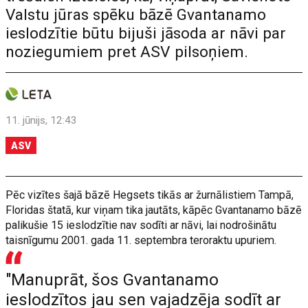
Valstu jūras spēku bāzē Gvantanamo
ieslodzītie būtu bijuši jāsoda ar nāvi par
noziegumiem pret ASV pilsoņiem.
11. jūnijs, 12:43
ASV
Pēc vizītes šajā bāzē Hegsets tikās ar žurnālistiem Tampā,
Floridas štatā, kur viņam tika jautāts, kāpēc Gvantanamo bāzē
palikušie 15 ieslodzītie nav sodīti ar nāvi, lai nodrošinātu
taisnīgumu 2001. gada 11. septembra teroraktu upuriem.
"Manuprāt, šos Gvantanamo
ieslodzītos jau sen vajadzēja sodīt ar