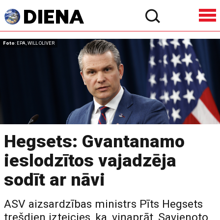
Foto
: EPA, WILL OLIVER
Hegsets: Gvantanamo
ieslodzītos vajadzēja
sodīt ar nāvi
ASV aizsardzības ministrs Pīts Hegsets
trešdien izteicies, ka, viņaprāt, Savienoto