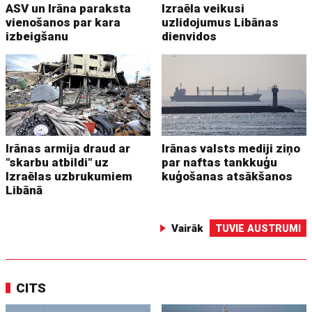
ASV un Irāna paraksta
Izraēla veikusi
vienošanos par kara
uzlidojumus Libānas
izbeigšanu
dienvidos
Irānas armija draud ar
Irānas valsts mediji ziņo
"skarbu atbildi" uz
par naftas tankkuģu
Izraēlas uzbrukumiem
kuģošanas atsākšanos
Libānā
Vairāk
TUVIE AUSTRUMI
CITS