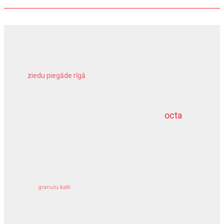
ziedu piegāde rīgā
meliorācijas darbi
octa
dziļurbums
kravu apdrošināšana
granulu katli
siltumsūknis