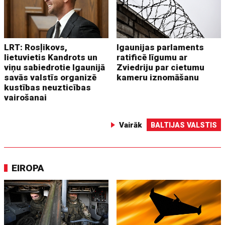
LRT: Rosļikovs,
Igaunijas parlaments
lietuvietis Kandrots un
ratificē līgumu ar
viņu sabiedrotie Igaunijā
Zviedriju par cietumu
savās valstīs organizē
kameru iznomāšanu
kustības neuzticības
vairošanai
Vairāk
BALTIJAS VALSTIS
EIROPA