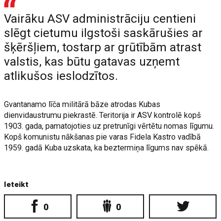
Vairāku ASV administrāciju centieni
slēgt cietumu ilgstoši saskārušies ar
šķēršļiem, tostarp ar grūtībām atrast
valstis, kas būtu gatavas uzņemt
atlikušos ieslodzītos.
Gvantanamo līča militārā bāze atrodas Kubas
dienvidaustrumu piekrastē. Teritorija ir ASV kontrolē kopš
1903. gada, pamatojoties uz pretrunīgi vērtētu nomas līgumu.
Kopš komunistu nākšanas pie varas Fidela Kastro vadībā
1959. gadā Kuba uzskata, ka beztermiņa līgums nav spēkā.
Ieteikt
0
0