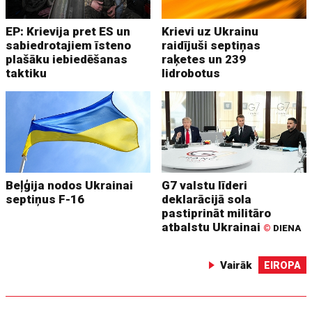
EP: Krievija pret ES un
Krievi uz Ukrainu
sabiedrotajiem īsteno
raidījuši septiņas
plašāku iebiedēšanas
raķetes un 239
taktiku
lidrobotus
Beļģija nodos Ukrainai
G7 valstu līderi
septiņus F-16
deklarācijā sola
pastiprināt militāro
atbalstu Ukrainai
©
DIENA
Vairāk
EIROPA